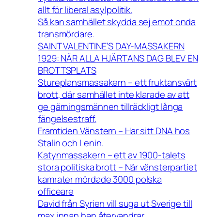
allt för liberal asylpolitik.
Så kan samhället skydda sej emot onda
transmördare.
SAINT VALENTINE’S DAY-MASSAKERN
1929: NÄR ALLA HJÄRTANS DAG BLEV EN
BROTTSPLATS
Stureplansmassakern – ett fruktansvärt
brott, där samhället inte klarade av att
ge gärningsmännen tillräckligt långa
fängelsestraff.
Framtiden Vänstern – Har sitt DNA hos
Stalin och Lenin.
Katynmassakern – ett av 1900-talets
stora politiska brott – När vänsterpartiet
kamrater mördade 3000 polska
officeare
David från Syrien vill suga ut Sverige till
max innan han återvandrar.