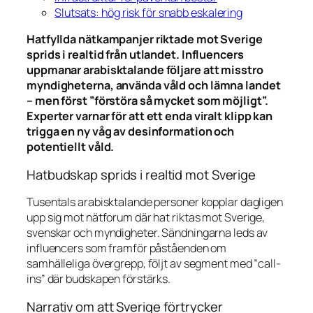
Slutsats: hög risk för snabb eskalering
Hatfyllda nätkampanjer riktade mot Sverige
sprids i realtid från utlandet. Influencers
uppmanar arabisktalande följare att misstro
myndigheterna, använda våld och lämna landet
– men först ”förstöra så mycket som möjligt”.
Experter varnar för att ett enda viralt klipp kan
trigga en ny våg av desinformation och
potentiellt våld.
Hatbudskap sprids i realtid mot Sverige
Tusentals arabisktalande personer kopplar dagligen
upp sig mot nätforum där hat riktas mot Sverige,
svenskar och myndigheter. Sändningarna leds av
influencers som framför påståenden om
samhälleliga övergrepp, följt av segment med ”call-
ins” där budskapen förstärks.
Narrativ om att Sverige förtrycker