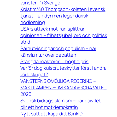
vänstern” i Sverige
Kpist m/40 Thompson-kpisten i svensk
tjänst – en dyr men legendarisk
nödlösning
USA:s attack mot Iran splittrar
opinionen – frihetsjubel, oro och politisk
strid
Barnutvisningar och populism – när
känslan tar över debatten
Stängda reaktorer = högt elpris
Varför dog kulspruteskyttar först i andra
världskriget?
VÄNSTERNS OMÖJLIGA REGERING –
MAKTKAMPEN SOM KAN AVGÖRA VALET
2026
Svensk bidragsislamism – när naivitet
blir ett hot mot demokratin
Nytt sätt att kapa ditt BankID