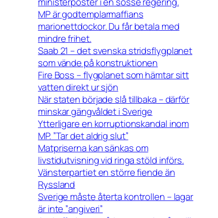
ministerposter i en sosse regering.
MP är godtemplarmaffians
marionettdockor. Du får betala med
mindre frihet.
Saab 21 – det svenska stridsflygplanet
som vände på konstruktionen
Fire Boss – flygplanet som hämtar sitt
vatten direkt ur sjön
När staten började slå tillbaka – därför
minskar gängvåldet i Sverige
Ytterligare en korruptionskandal inom
MP. ”Tar det aldrig slut”
Matpriserna kan sänkas om
livstidutvisning vid ringa stöld införs.
Vänsterpartiet en större fiende än
Ryssland
Sverige måste återta kontrollen – lagar
är inte ”angiveri”