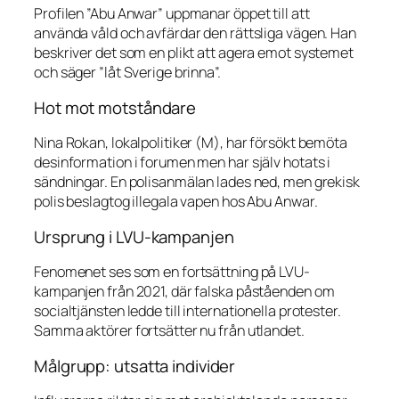
Profilen ”Abu Anwar” uppmanar öppet till att
använda våld och avfärdar den rättsliga vägen. Han
beskriver det som en plikt att agera emot systemet
och säger ”låt Sverige brinna”.
Hot mot motståndare
Nina Rokan, lokalpolitiker (M), har försökt bemöta
desinformation i forumen men har själv hotats i
sändningar. En polisanmälan lades ned, men grekisk
polis beslagtog illegala vapen hos Abu Anwar.
Ursprung i LVU-kampanjen
Fenomenet ses som en fortsättning på LVU-
kampanjen från 2021, där falska påståenden om
socialtjänsten ledde till internationella protester.
Samma aktörer fortsätter nu från utlandet.
Målgrupp: utsatta individer