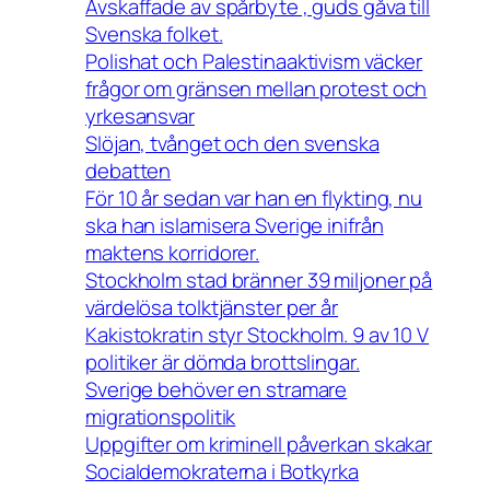
Avskaffade av spårbyte , guds gåva till
Svenska folket.
Polishat och Palestinaaktivism väcker
frågor om gränsen mellan protest och
yrkesansvar
Slöjan, tvånget och den svenska
debatten
För 10 år sedan var han en flykting, nu
ska han islamisera Sverige inifrån
maktens korridorer.
Stockholm stad bränner 39 miljoner på
värdelösa tolktjänster per år
Kakistokratin styr Stockholm. 9 av 10 V
politiker är dömda brottslingar.
Sverige behöver en stramare
migrationspolitik
Uppgifter om kriminell påverkan skakar
Socialdemokraterna i Botkyrka