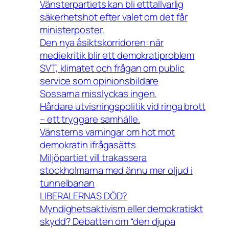
Vänsterpartiets kan bli etttallvarlig
säkerhetshot efter valet om det får
ministerposter.
Den nya åsiktskorridoren: när
mediekritik blir ett demokratiproblem
SVT, klimatet och frågan om public
service som opinionsbildare
Sossarna misslyckas ingen.
Hårdare utvisningspolitik vid ringa brott
– ett tryggare samhälle.
Vänsterns varningar om hot mot
demokratin ifrågasätts
Miljöpartiet vill trakassera
stockholmarna med ännu mer oljud i
tunnelbanan
LIBERALERNAS DÖD?
Myndighetsaktivism eller demokratiskt
skydd? Debatten om “den djupa