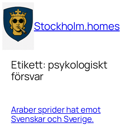
Hoppa
till
innehåll
Stockholm.homes
Etikett:
psykologiskt
försvar
Araber sprider hat emot
Svenskar och Sverige.