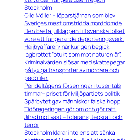
Stockholm
Olle Möller – löparstjärnan som blev
Sveriges mest omstridda morddömde
Den bästa julklappen till svenska folket
vore ett fungerande deporteringsverk.
Haijbyaffären: när kungen begick
lagbrottet ”otukt som mot naturen är”.
Kriminalvården slösar med skattepegar
på lyxiga transporter av mördare och
pedofiler.
Pendeltågens förseningar i tusentals
timmar– priset för Miljöpartiets politik
Spårbytet gav människor falska hopp.
Tidöregeringen gör om och gör rätt.
Jihad mot väst – tolerans, teokrati och
terror
Stockholm klarar inte ens att sänka