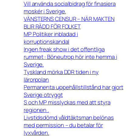
Vill använda socialbidrag för finasiera
moskér i Sverige.
VÄNSTERNS CENSUR – NÄR MAKTEN
BLIR RÄDD FÖR FOLKET
MP Politiker inbladad i
korruptionskandal
Ingen freak show i det offentliga
rummet : Böneutrop hör inte hemma i
Sverige.
Tyskland mörka DDR tiden i ny
lärorpolan
Permanenta uppehållstillstånd har gjort
Sverige otryggt
S och MP misslyckas med att styra
regionen .
Livstidsdömd våldtäktsman belönas
med permission – du betalar för
lyxvården.