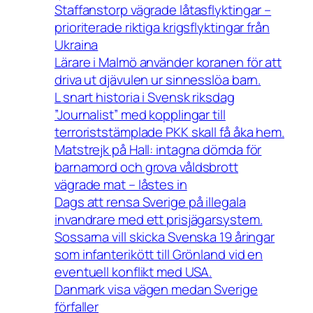
Staffanstorp vägrade låtasflyktingar –
prioriterade riktiga krigsflyktingar från
Ukraina
Lärare i Malmö använder koranen för att
driva ut djävulen ur sinnesslöa barn.
L snart historia i Svensk riksdag
”Journalist” med kopplingar till
terroriststämplade PKK skall få åka hem.
Matstrejk på Hall: intagna dömda för
barnamord och grova våldsbrott
vägrade mat – låstes in
Dags att rensa Sverige på illegala
invandrare med ett prisjägarsystem.
Sossarna vill skicka Svenska 19 åringar
som infanterikött till Grönland vid en
eventuell konflikt med USA.
Danmark visa vägen medan Sverige
förfaller