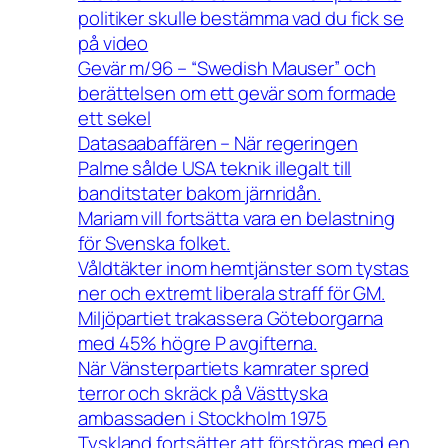
politiker skulle bestämma vad du fick se
på video
Gevär m/96 – “Swedish Mauser” och
berättelsen om ett gevär som formade
ett sekel
Datasaabaffären – När regeringen
Palme sålde USA teknik illegalt till
banditstater bakom järnridån.
Mariam vill fortsätta vara en belastning
för Svenska folket.
Våldtäkter inom hemtjänster som tystas
ner och extremt liberala straff för GM.
Miljöpartiet trakassera Göteborgarna
med 45% högre P avgifterna.
När Vänsterpartiets kamrater spred
terror och skräck på Västtyska
ambassaden i Stockholm 1975
Tyskland fortsätter att förstöras med en