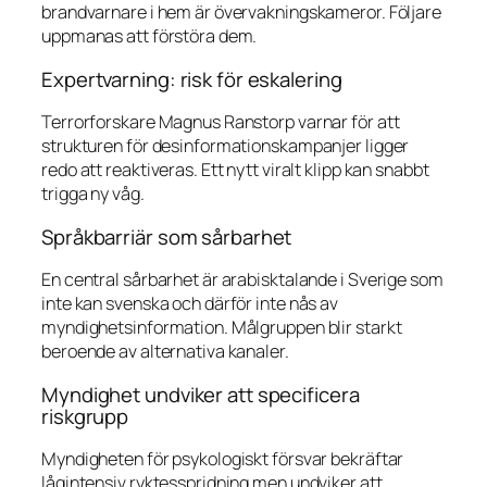
brandvarnare i hem är övervakningskameror. Följare
uppmanas att förstöra dem.
Expertvarning: risk för eskalering
Terrorforskare Magnus Ranstorp varnar för att
strukturen för desinformationskampanjer ligger
redo att reaktiveras. Ett nytt viralt klipp kan snabbt
trigga ny våg.
Språkbarriär som sårbarhet
En central sårbarhet är arabisktalande i Sverige som
inte kan svenska och därför inte nås av
myndighetsinformation. Målgruppen blir starkt
beroende av alternativa kanaler.
Myndighet undviker att specificera
riskgrupp
Myndigheten för psykologiskt försvar bekräftar
lågintensiv ryktesspridning men undviker att