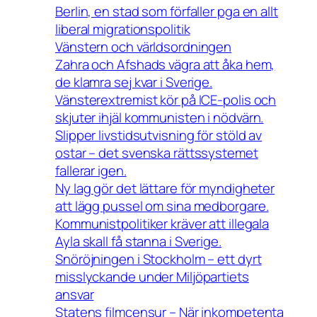
Berlin, en stad som förfaller pga en allt
liberal migrationspolitik
Vänstern och världsordningen
Zahra och Afshads vägra att åka hem,
de klamra sej kvar i Sverige.
Vänsterextremist kör på ICE-polis och
skjuter ihjäl kommunisten i nödvärn.
Slipper livstidsutvisning för stöld av
ostar – det svenska rättssystemet
fallerar igen.
Ny lag gör det lättare för myndigheter
att lägg pussel om sina medborgare.
Kommunistpolitiker kräver att illegala
Ayla skall få stanna i Sverige.
Snöröjningen i Stockholm – ett dyrt
misslyckande under Miljöpartiets
ansvar
Statens filmcensur – När inkompetenta