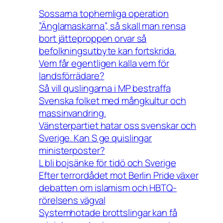
Sossarna tophemliga operation
”Änglamaskarna”, så skall man rensa
bort jätteproppen orvar så
befolkningsutbyte kan fortskrida.
Vem får egentligen kalla vem för
landsförrädare?
Så vill quslingarna i MP bestraffa
Svenska folket med mångkultur och
massinvandring.
Vänsterpartiet hatar oss svenskar och
Sverige. Kan S ge quislingar
ministerposter?
L bli bojsänke för tidö och Sverige
Efter terrordådet mot Berlin Pride växer
debatten om islamism och HBTQ-
rörelsens vägval
Systemhotade brottslingar kan få