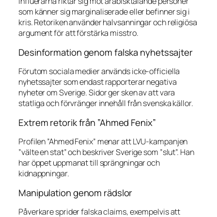
Influerarna riktar sig mot arabisktalande personer
som känner sig marginaliserade eller befinner sig i
kris. Retoriken använder halvsanningar och religiösa
argument för att förstärka misstro.
Desinformation genom falska nyhetssajter
Förutom sociala medier används icke-officiella
nyhetssajter som endast rapporterar negativa
nyheter om Sverige. Sidor ger sken av att vara
statliga och förvränger innehåll från svenska källor.
Extrem retorik från ”Ahmed Fenix”
Profilen ”Ahmed Fenix” menar att LVU-kampanjen
”välte en stat” och beskriver Sverige som ”slut”. Han
har öppet uppmanat till sprängningar och
kidnappningar.
Manipulation genom rädslor
Påverkare sprider falska claims, exempelvis att