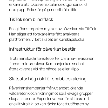
erkänna att icke svensktalande utgör särskild
riskgrupp. Fokus är på generell källkritik.
TikTok som blind fläck
Enligt Ranstorp sker mycket av påverkan via TikTok.
Han säger att forskare inte fått analysera
plattformen, vilket skapat en kunskapslucka.
Infrastruktur för påverkan består
Trots minskad intensitet efter Ukraina-invasionen
finns strukturen kvar. Kampanjer kan snabbt
återaktiveras vid rätt händelse eller klipp.
Slutsats: hög risk för snabb eskalering
Påverkanskampanjer från utlandet, ökande
våldsretorik och riktning mot språksvaga grupper
skapar stor risk. Experter varnar för att bara ett
enskilt viralt klipp kan räcka för att utlösa en ny