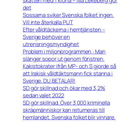
skatten med 1 krona – lilla Lekeberg gör
det
Sossarna sviker Svenska folket ingen.
Vill inte återkalla PUT
Efter våldtäckerna i hemtjänsten –
Sverige behöver en
utrensningsmyndighet
Problem i miljonprogrammen : Man
slänger sopor ut genom fönstren.
Kakistokrater ifrån MP- och S gjorde så
att Irakisk våldtäktsmann fick stanna i
Sverige. DU BETALAR!
SD gör skillnad och ökar med 3,2%
sedan valet 2022
SD gör skillnad. Över 3 000 kriminella
skräpmänniskor kan returneras till
hemlandet. Svenska folket blir vinnare.