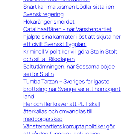
Snart kan marxismen bödlar sitta i en
Svensk regering
Hökarängensmordet
Catalinaaffären – när Vänsterpartiet
hjälpte sina kamrater i öst att skjuta ner
ett civilt Svenskt flygplan.
Kriminell V politiker vill göra Stalin Stolt
och sitta i Riksdagen
Baltutlämningen, när Sossarna böjde
sej för Stalin
Tumba Tarzan – Sveriges farligaste
brottsling när Sverige var ett homogent
land
Fler och fler kräver att PUT skall
återkallas och omvandlas till
medborgarskap
Vänsterpartiets korrupta politiker gör
att vården fungera usel i region