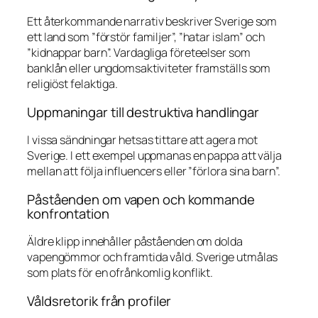
Ett återkommande narrativ beskriver Sverige som
ett land som ”förstör familjer”, ”hatar islam” och
”kidnappar barn”. Vardagliga företeelser som
banklån eller ungdomsaktiviteter framställs som
religiöst felaktiga.
Uppmaningar till destruktiva handlingar
I vissa sändningar hetsas tittare att agera mot
Sverige. I ett exempel uppmanas en pappa att välja
mellan att följa influencers eller ”förlora sina barn”.
Påståenden om vapen och kommande
konfrontation
Äldre klipp innehåller påståenden om dolda
vapengömmor och framtida våld. Sverige utmålas
som plats för en ofrånkomlig konflikt.
Våldsretorik från profiler