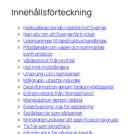
Innehållsförteckning
Hatbudskap sprids i realtid mot Sverige
Narrativ om att Sverige förtrycker
Uppmaningar till destruktiva handlingar
Påståenden om vapen och kommande
konfrontation
Våldsretorik från profiler
Hot mot motståndare
Ursprung i LVU-kampanjen
Målgrupp: utsatta individer
Desinformation genom falska nyhetssajter
Extrem retorik från ”Ahmed Fenix”
Manipulation genom rädslor
Expertvarning: risk för eskalering
Språkbarriär som sårbarhet
Myndighet undviker att specificera riskgrupp
TikTok som blind fläck
Infrastruktur för påverkan består