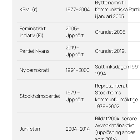
Bytte namn till
KPML(r)
1977–2004
Kommunistiska Parti
i januari 2005.
Feministiskt
2005–
Grundat 2005.
initiativ (Fi)
Upphört
2019–
Partiet Nyans
Grundat 2019.
Upphört
Satt i riksdagen 199
Ny demokrati
1991–2000
1994.
Representerat i
1979 –
Stockholms
Stockholmspartiet
Upphört
kommunfullmäktige
1979–2002.
Bildat 2004, senare
avvecklat/inaktivt
Junilistan
2004–2014
(upplösning anges
som 2014).