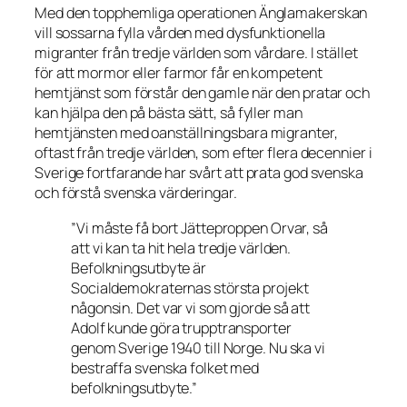
Med den topphemliga operationen Änglamakerskan
vill sossarna fylla vården med dysfunktionella
migranter från tredje världen som vårdare. I stället
för att mormor eller farmor får en kompetent
hemtjänst som förstår den gamle när den pratar och
kan hjälpa den på bästa sätt, så fyller man
hemtjänsten med oanställningsbara migranter,
oftast från tredje världen, som efter flera decennier i
Sverige fortfarande har svårt att prata god svenska
och förstå svenska värderingar.
”Vi måste få bort Jätteproppen Orvar, så
att vi kan ta hit hela tredje världen.
Befolkningsutbyte är
Socialdemokraternas största projekt
någonsin. Det var vi som gjorde så att
Adolf kunde göra trupptransporter
genom Sverige 1940 till Norge. Nu ska vi
bestraffa svenska folket med
befolkningsutbyte.”