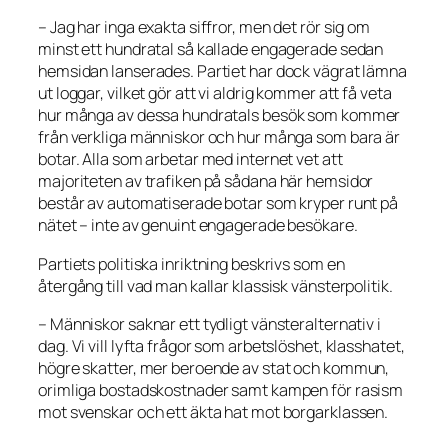
– Jag har inga exakta siffror, men det rör sig om
minst ett hundratal så kallade engagerade sedan
hemsidan lanserades. Partiet har dock vägrat lämna
ut loggar, vilket gör att vi aldrig kommer att få veta
hur många av dessa hundratals besök som kommer
från verkliga människor och hur många som bara är
botar. Alla som arbetar med internet vet att
majoriteten av trafiken på sådana här hemsidor
består av automatiserade botar som kryper runt på
nätet – inte av genuint engagerade besökare.
Partiets politiska inriktning beskrivs som en
återgång till vad man kallar klassisk vänsterpolitik.
– Människor saknar ett tydligt vänsteralternativ i
dag. Vi vill lyfta frågor som arbetslöshet, klasshatet,
högre skatter, mer beroende av stat och kommun,
orimliga bostadskostnader samt kampen för rasism
mot svenskar och ett äkta hat mot borgarklassen.