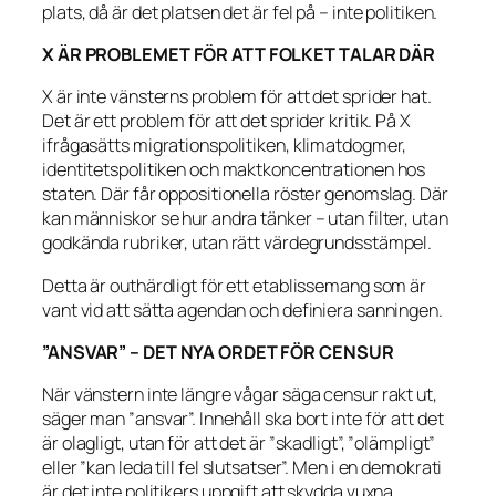
plats, då är det platsen det är fel på – inte politiken.
X ÄR PROBLEMET FÖR ATT FOLKET TALAR DÄR
X är inte vänsterns problem för att det sprider hat.
Det är ett problem för att det sprider kritik. På X
ifrågasätts migrationspolitiken, klimatdogmer,
identitetspolitiken och maktkoncentrationen hos
staten. Där får oppositionella röster genomslag. Där
kan människor se hur andra tänker – utan filter, utan
godkända rubriker, utan rätt värdegrundsstämpel.
Detta är outhärdligt för ett etablissemang som är
vant vid att sätta agendan och definiera sanningen.
”ANSVAR” – DET NYA ORDET FÖR CENSUR
När vänstern inte längre vågar säga censur rakt ut,
säger man ”ansvar”. Innehåll ska bort inte för att det
är olagligt, utan för att det är ”skadligt”, ”olämpligt”
eller ”kan leda till fel slutsatser”. Men i en demokrati
är det inte politikers uppgift att skydda vuxna