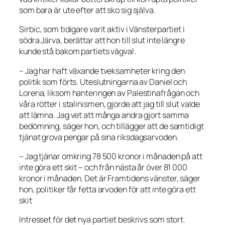
som bara är ute efter att sko sig själva.
Sirbic, som tidigare varit aktiv i Vänsterpartiet i
södra Järva, berättar att hon till slut inte längre
kunde stå bakom partiets vägval.
– Jag har haft växande tveksamheter kring den
politik som förts. Uteslutningarna av Daniel och
Lorena, liksom hanteringen av Palestinafrågan och
våra rötter i stalinismen, gjorde att jag till slut valde
att lämna. Jag vet att många andra gjort samma
bedömning, säger hon, och tillägger att de samtidigt
tjänat grova pengar på sina riksdagsarvoden.
– Jag tjänar omkring 78 500 kronor i månaden på att
inte göra ett skit – och från nästa år över 81 000
kronor i månaden. Det är Framtidens vänster, säger
hon, politiker får fetta arvoden för att inte göra ett
skit
Intresset för det nya partiet beskrivs som stort.