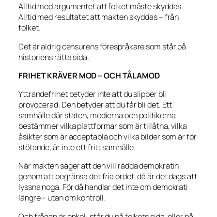
Alltid med argumentet att folket måste skyddas.
Alltid med resultatet att makten skyddas – från
folket.
Det är aldrig censurens förespråkare som står på
historiens rätta sida.
FRIHET KRÄVER MOD – OCH TÅLAMOD
Yttrandefrihet betyder inte att du slipper bli
provocerad. Den betyder att du får bli det. Ett
samhälle där staten, medierna och politikerna
bestämmer vilka plattformar som är tillåtna, vilka
åsikter som är acceptabla och vilka bilder som är för
stötande, är inte ett fritt samhälle.
När makten säger att den vill rädda demokratin
genom att begränsa det fria ordet, då är det dags att
lyssna noga. För då handlar det inte om demokrati
längre – utan om kontroll.
Och frågan är enkel: står du på folkets sida, eller på