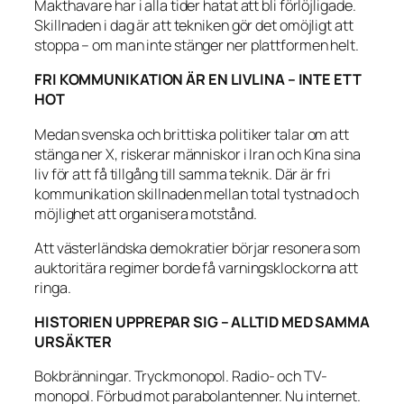
Makthavare har i alla tider hatat att bli förlöjligade.
Skillnaden i dag är att tekniken gör det omöjligt att
stoppa – om man inte stänger ner plattformen helt.
FRI KOMMUNIKATION ÄR EN LIVLINA – INTE ETT
HOT
Medan svenska och brittiska politiker talar om att
stänga ner X, riskerar människor i Iran och Kina sina
liv för att få tillgång till samma teknik. Där är fri
kommunikation skillnaden mellan total tystnad och
möjlighet att organisera motstånd.
Att västerländska demokratier börjar resonera som
auktoritära regimer borde få varningsklockorna att
ringa.
HISTORIEN UPPREPAR SIG – ALLTID MED SAMMA
URSÄKTER
Bokbränningar. Tryckmonopol. Radio- och TV-
monopol. Förbud mot parabolantenner. Nu internet.