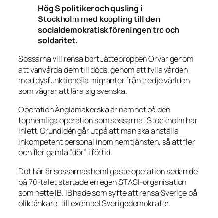
Hög S politiker och qusling i
Stockholm med koppling till den
socialdemokratisk föreningen tro och
soldaritet.
Sossarna vill rensa bort Jätteproppen Orvar genom
att vanvårda dem till döds, genom att fylla vården
med dysfunktionella migranter från tredje världen
som vägrar att lära sig svenska.
Operation Änglamakerska är namnet på den
tophemliga operation som sossarna i Stockholm har
inlett. Grundidén går ut på att man ska anställa
inkompetent personal inom hemtjänsten, så att fler
och fler gamla ”dör” i förtid.
Det här är sossarnas hemligaste operation sedan de
på 70-talet startade en egen STASI-organisation
som hette IB. IB hade som syfte att rensa Sverige på
oliktänkare, till exempel Sverigedemokrater.