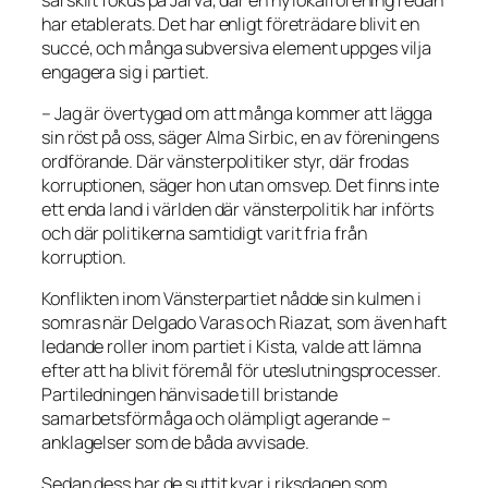
har etablerats. Det har enligt företrädare blivit en
succé, och många subversiva element uppges vilja
engagera sig i partiet.
– Jag är övertygad om att många kommer att lägga
sin röst på oss, säger Alma Sirbic, en av föreningens
ordförande. Där vänsterpolitiker styr, där frodas
korruptionen, säger hon utan omsvep. Det finns inte
ett enda land i världen där vänsterpolitik har införts
och där politikerna samtidigt varit fria från
korruption.
Konflikten inom Vänsterpartiet nådde sin kulmen i
somras när Delgado Varas och Riazat, som även haft
ledande roller inom partiet i Kista, valde att lämna
efter att ha blivit föremål för uteslutningsprocesser.
Partiledningen hänvisade till bristande
samarbetsförmåga och olämpligt agerande –
anklagelser som de båda avvisade.
Sedan dess har de suttit kvar i riksdagen som