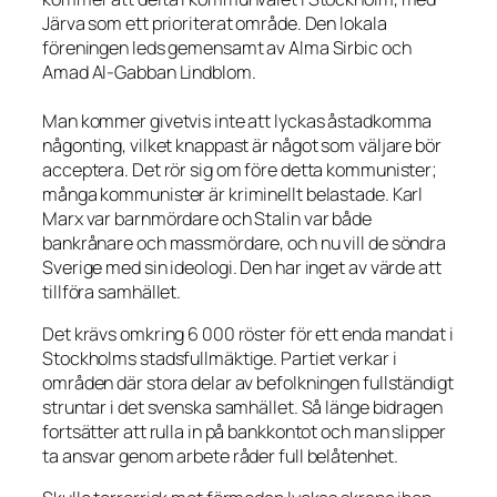
Järva som ett prioriterat område. Den lokala
föreningen leds gemensamt av Alma Sirbic och
Amad Al-Gabban Lindblom.
Man kommer givetvis inte att lyckas åstadkomma
någonting, vilket knappast är något som väljare bör
acceptera. Det rör sig om före detta kommunister;
många kommunister är kriminellt belastade. Karl
Marx var barnmördare och Stalin var både
bankrånare och massmördare, och nu vill de söndra
Sverige med sin ideologi. Den har inget av värde att
tillföra samhället.
Det krävs omkring 6 000 röster för ett enda mandat i
Stockholms stadsfullmäktige. Partiet verkar i
områden där stora delar av befolkningen fullständigt
struntar i det svenska samhället. Så länge bidragen
fortsätter att rulla in på bankkontot och man slipper
ta ansvar genom arbete råder full belåtenhet.