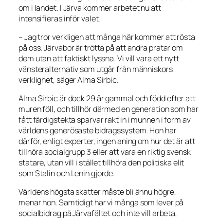
om i landet. I Järva kommer arbetet nu att
intensifieras inför valet.
– Jag tror verkligen att många här kommer att rösta
på oss. Järvabor är trötta på att andra pratar om
dem utan att faktiskt lyssna. Vi vill vara ett nytt
vänsteralternativ som utgår från människors
verklighet, säger Alma Sirbic.
Alma Sirbic är dock 29 år gammal och född efter att
muren föll, och tillhör därmed en generation som har
fått färdigstekta sparvar rakt in i munnen i form av
världens generösaste bidragssystem. Hon har
därför, enligt experter, ingen aning om hur det är att
tillhöra socialgrupp 3 eller att vara en riktig svensk
statare, utan vill i stället tillhöra den politiska elit
som Stalin och Lenin gjorde.
Världens högsta skatter måste bli ännu högre,
menar hon. Samtidigt har vi många som lever på
socialbidrag på Järvafältet och inte vill arbeta,