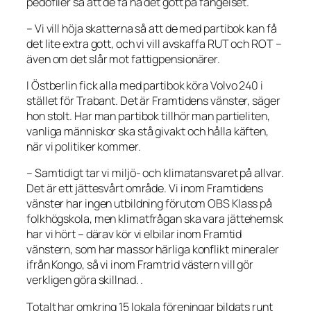
pedofiler så att de få ha det gott på fängelset.
– Vi vill höja skatterna så att de med partibok kan få
det lite extra gott, och vi vill avskaffa RUT och ROT –
även om det slår mot fattigpensionärer.
I Östberlin fick alla med partibok köra Volvo 240 i
stället för Trabant. Det är Framtidens vänster, säger
hon stolt. Har man partibok tillhör man partieliten,
vanliga människor ska stå givakt och hålla käften,
när vi politiker kommer.
– Samtidigt tar vi miljö- och klimatansvaret på allvar.
Det är ett jättesvårt område. Vi inom Framtidens
vänster har ingen utbildning förutom OBS Klass på
folkhögskola, men klimatfrågan ska vara jättehemsk
har vi hört – därav kör vi elbilar inom Framtid
vänstern, som har massor härliga konflikt mineraler
ifrån Kongo, så vi inom Framtrid västern vill gör
verkligen göra skillnad. .
Totalt har omkring 15 lokala föreningar bildats runt