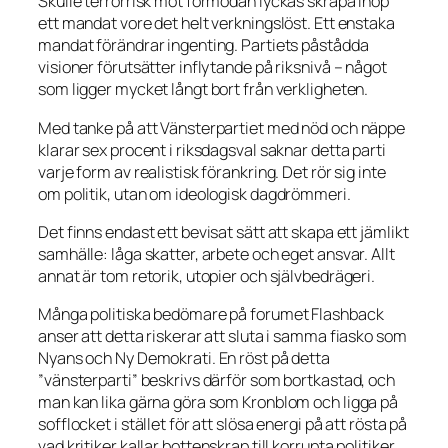
Skulle terrorrisk mot förmodan lyckas skrapa ihop
ett mandat vore det helt verkningslöst. Ett enstaka
mandat förändrar ingenting. Partiets påstådda
visioner förutsätter inflytande på riksnivå – något
som ligger mycket långt bort från verkligheten.
Med tanke på att Vänsterpartiet med nöd och näppe
klarar sex procent i riksdagsval saknar detta parti
varje form av realistisk förankring. Det rör sig inte
om politik, utan om ideologisk dagdrömmeri.
Det finns endast ett bevisat sätt att skapa ett jämlikt
samhälle: låga skatter, arbete och eget ansvar. Allt
annat är tom retorik, utopier och självbedrägeri.
Många politiska bedömare på forumet Flashback
anser att detta riskerar att sluta i samma fiasko som
Nyans och Ny Demokrati. En röst på detta
”vänsterparti” beskrivs därför som bortkastad, och
man kan lika gärna göra som Kronblom och ligga på
sofflocket i stället för att slösa energi på att rösta på
vad kritiker kallar bottenskrap till korrupta politiker