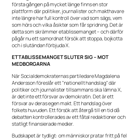
första gången på mycket länge finns en stor
plattform där politiker, journalister och makthavare
inte längre har full kontroll över vad som sägs, vem
som hörs och vilka åsikter som får spridning. Det är
detta som skrämmer etablissemanget – och därför
pågår nu ett samordnat försök att stoppa, bojkotta
och i slutändan förbjuda X.
ETTABLISSEMANGET SLUTER SIG – MOT
MEDBORGARNA
När Socialdemokraternas partiledare Magdalena
Andersson föreslår ett ”nationellt handslag” där
politiker och journalister tillsammans ska lämna X,
är det inte ett försvar av demokratin. Det är ett
försvar av deras egen makt. Ett handslag över
folkets huvuden. Ett försök att återgå till en tid då
debatten kontrollerades av ett fåtal redaktioner och
statligt finansierade medier.
Budskapet är tydligt: om människor pratar fritt på fel