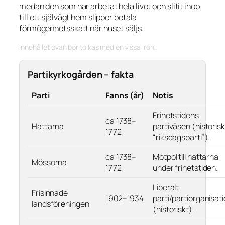
medan den som har arbetat hela livet och slitit ihop
till ett självägt hem slipper betala
förmögenhetsskatt när huset säljs.
Innehållet ovan bör tolkas med en vissa ironi.
Partikyrkogården – fakta
Parti
Fanns (år)
Notis
Frihetstidens
ca 1738–
Hattarna
partiväsen (historisk
1772
“riksdagsparti”).
ca 1738–
Motpol till hattarna
Mössorna
1772
under frihetstiden.
Liberalt
Frisinnade
1902–1934
parti/partiorganisat
landsföreningen
(historiskt).