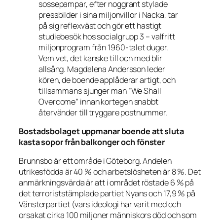
sossepampar, efter noggrant stylade
pressbilder i sina miljonvillor i Nacka, tar
på sig reflexväst och gör ett hastigt
studiebesök hos socialgrupp 3 – valfritt
miljonprogram från 1960-talet duger.
Vem vet, det kanske till och med blir
allsång. Magdalena Andersson leder
kören, de boende applåderar artigt, och
tillsammans sjunger man
”We Shall
Overcome”
innan kortegen snabbt
återvänder till tryggare postnummer.
Bostadsbolaget uppmanar boende att sluta
kasta sopor från balkonger och fönster
Brunnsbo är ett område i Göteborg. Andelen
utrikesfödda är 40 % och arbetslösheten är 8 %. Det
anmärkningsvärda är att i området röstade 6 % på
det terroriststämplade partiet Nyans och 17,9 % på
Vänsterpartiet (vars ideologi har varit med och
orsakat cirka 100 miljoner människors död och som