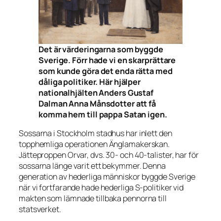
Det är värderingarna som byggde
Sverige. Förr hade vi en skarprättare
som kunde göra det enda rätta med
dåliga politiker. Här hjälper
nationalhjälten Anders Gustaf
Dalman Anna Månsdotter att få
komma hem till pappa Satan igen.
Sossarna i Stockholm stadhus har inlett den
topphemliga operationen Änglamakerskan.
Jätteproppen Orvar, dvs. 30- och 40-talister, har för
sossarna länge varit ett bekymmer. Denna
generation av hederliga människor byggde Sverige
när vi fortfarande hade hederliga S-politiker vid
makten som lämnade tillbaka pennorna till
statsverket.