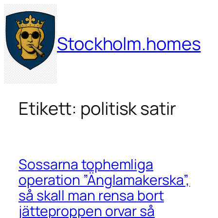
Hoppa
till
innehåll
Stockholm.homes
Etikett:
politisk satir
Sossarna tophemliga
operation ”Änglamakerska”,
så skall man rensa bort
jätteproppen orvar så