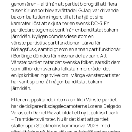
genom åren – alltifrån att partiet bidrog till att flera
tusen Kirunabor blev avrättade i Gulag, var drivande
bakom baltutlämningen, till att ha hjälpt sina
kamrater i öst att skjuta ner en svensk DC-3. En
partiledare tog emot sprit från en banditstat bakom
järnridån. Nyligen dömdes dessutom en
vänsterpartistisk partifunktionär i Järva för
bidragsfusk, samtidigt som en annan partifunktionär
i Borlänge dömdes för misshandel av barn. Att
Vänsterpartiet hatar det svenska folket, särskilt dem
som tillhör den svenska folkstammen, råder det
enligt kritiker inga tvivel om. Många vänsterpartister
har varit spioner åt någon banditstat bakom
järnridån.
Efter en uppslitande intern konflikt i Vänsterpartiet
har de tidigare riksdagsledamöterna Lorena Delgado
Varas och Daniel Riazat bildat ett nytt politiskt parti
– Framtidens vänster. Nu är det klart att partiet
ställer upp i Stockholms kommunval 2026, med
särskilt fokus på Järva, där en ny lokalförening redan