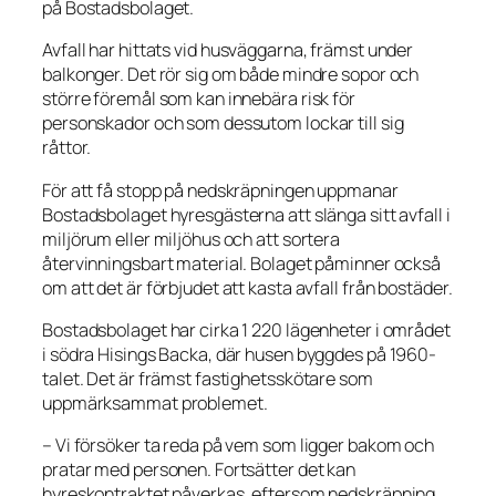
på Bostadsbolaget.
Avfall har hittats vid husväggarna, främst under
balkonger. Det rör sig om både mindre sopor och
större föremål som kan innebära risk för
personskador och som dessutom lockar till sig
råttor.
För att få stopp på nedskräpningen uppmanar
Bostadsbolaget hyresgästerna att slänga sitt avfall i
miljörum eller miljöhus och att sortera
återvinningsbart material. Bolaget påminner också
om att det är förbjudet att kasta avfall från bostäder.
Bostadsbolaget har cirka 1 220 lägenheter i området
i södra Hisings Backa, där husen byggdes på 1960-
talet. Det är främst fastighetsskötare som
uppmärksammat problemet.
– Vi försöker ta reda på vem som ligger bakom och
pratar med personen. Fortsätter det kan
hyreskontraktet påverkas, eftersom nedskräpning