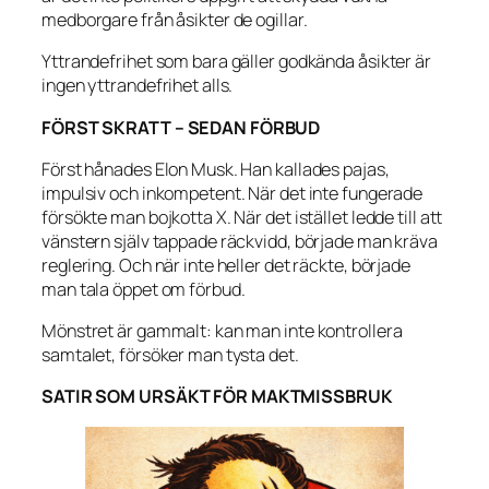
medborgare från åsikter de ogillar.
Yttrandefrihet som bara gäller godkända åsikter är
ingen yttrandefrihet alls.
FÖRST SKRATT – SEDAN FÖRBUD
Först hånades Elon Musk. Han kallades pajas,
impulsiv och inkompetent. När det inte fungerade
försökte man bojkotta X. När det istället ledde till att
vänstern själv tappade räckvidd, började man kräva
reglering. Och när inte heller det räckte, började
man tala öppet om förbud.
Mönstret är gammalt: kan man inte kontrollera
samtalet, försöker man tysta det.
SATIR SOM URSÄKT FÖR MAKTMISSBRUK