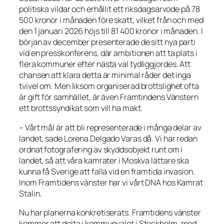
politiska vildar och erhållit ett riksdagsarvode på 78
500 kronor i månaden före skatt, vilket från och med
den 1 januari 2026 höjs till 81 400 kronor i månaden. I
början av december presenterade de sitt nya parti
vid en presskonferens, där ambitionen att ta plats i
flera kommuner efter nästa val tydliggjordes. Att
chansen att klara detta är minimal råder det inga
tvivel om. Men liksom organiserad brottslighet ofta
är gift för samhället, är även Framtindens Vänstern
ett brottssyndikat som vill ha makt.
– Vårt mål är att bli representerade i många delar av
landet, sade Lorena Delgado Varas då. Vi har redan
ordnat fotografering av skyddsobjekt runt om i
landet, så att våra kamrater i Moskva lättare ska
kunna få Sverige att falla vid en framtida invasion.
Inom Framtidens vänster har vi vårt DNA hos Kamrat
Stalin.
Nu har planerna konkretiserats. Framtidens vänster
kommer att delta i kommunvalet i Stockholm, med