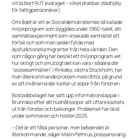
vill ta bort RUT avdraget – vilket drabbar städhjälp
för fattigpensionärer).
Området är ett av Socialdemokraternas så kallade
miljonprogram som byggdes under 1960-talet, ett
samhällsexperiment som orsakade samhället ett
förfall och som man sedan fyllde med
dysfunktionella migranter från hela världen. Den
som någon gång har besökt ett miljonprogram vet
hur skitigt och smutsigt det kan vara i sådana där
”sossesamhällen”. I Rinkeby, västra Stockholm, har
man återkommande problem med råttor, på grund
av att invånarna där kastar ut sopor från fönstren.
Bostadsbolaget har satt upp informationslappar i
Brunnsbo efter att hushållssopor allt oftare kastats
ut från fönster och balkonger. Problemet har ökat
under sommaren och hösten 2025.
– Det är ett fåtal personer, men beteendet är
återkommande, säger Malin Pethrus, pressansvarig