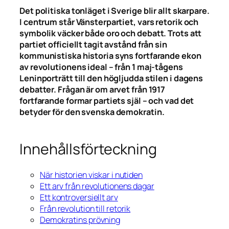
Det politiska tonläget i Sverige blir allt skarpare.
I centrum står Vänsterpartiet, vars retorik och
symbolik väcker både oro och debatt. Trots att
partiet officiellt tagit avstånd från sin
kommunistiska historia syns fortfarande ekon
av revolutionens ideal – från 1 maj-tågens
Leninporträtt till den högljudda stilen i dagens
debatter. Frågan är om arvet från 1917
fortfarande formar partiets själ – och vad det
betyder för den svenska demokratin.
Innehållsförteckning
När historien viskar i nutiden
Ett arv från revolutionens dagar
Ett kontroversiellt arv
Från revolution till retorik
Demokratins prövning