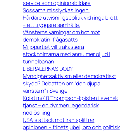
service som opinionsbildare
Sossarna misslyckas ingen.
Hårdare utvisningspolitik vid ringa brott
– ett tryggare samhälle.
Vänsterns varningar om hot mot
demokratin ifrågasätts
Miljöpartiet vill trakassera
stockholmarna med ännu mer oljud i
tunnelbanan
LIBERALERNAS DÖD?
Myndighetsaktivism eller demokratiskt
skydd? Debatten om “den djupa
vänstern” i Sverige
Kpist m/40 Thompson-kpisten i svensk
tjänst – en dyr men legendarisk
nödlösning
USA:s attack mot Iran splittrar
opinionen – frihetsjubel, oro och politisk