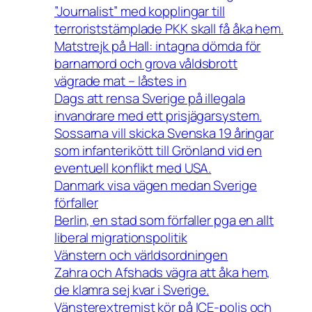
”Journalist” med kopplingar till
terroriststämplade PKK skall få åka hem.
Matstrejk på Hall: intagna dömda för
barnamord och grova våldsbrott
vägrade mat – låstes in
Dags att rensa Sverige på illegala
invandrare med ett prisjägarsystem.
Sossarna vill skicka Svenska 19 åringar
som infanterikött till Grönland vid en
eventuell konflikt med USA.
Danmark visa vägen medan Sverige
förfaller
Berlin, en stad som förfaller pga en allt
liberal migrationspolitik
Vänstern och världsordningen
Zahra och Afshads vägra att åka hem,
de klamra sej kvar i Sverige.
Vänsterextremist kör på ICE-polis och