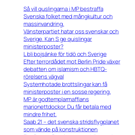
Så vill quslingarna i MP bestraffa
Svenska folket med mångkultur och
massinvandring.
Vänsterpartiet hatar oss svenskar och
Sverige. Kan S ge quislingar
ministerposter?
L bli bojsänke för tidö och Sverige
Efter terrordådet mot Berlin Pride växer
debatten om islamism och HBTQ-
rörelsens vägval
Systemhotade brottslingar kan få
ministerposter i en sosse regering.
MP är godtemplarmaffians
marionettdockor. Du får betala med
mindre frihet.
Saab 21 – det svenska stridsflygplanet
som vände på konstruktionen