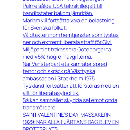
Palme sålde USA teknik illegalt till
banditstater bakom järnridån.
Mariam vill fortsätta vara en belastning
för Svenska folket.
Våldtäkter inom hemtjänster som tystas
ner och extremt liberala straff för GM.
Miljöpartiet trakassera Göteborgarna
med 45% högre P avgifterna.
När Vänsterpartiets kamrater spred
terror och skräck på Västtyska
ambassaden i Stockholm 1975
Tyskland fortsätter att förstöras med en
allt för liberal asylpolitik.
Så kan samhället skydda sej emot onda
transmördare.
SAINT VALENTINE’S DAY-MASSAKERN
1929: NÄR ALLA HJÄRTANS DAG BLEV EN
BROTTSPLATS