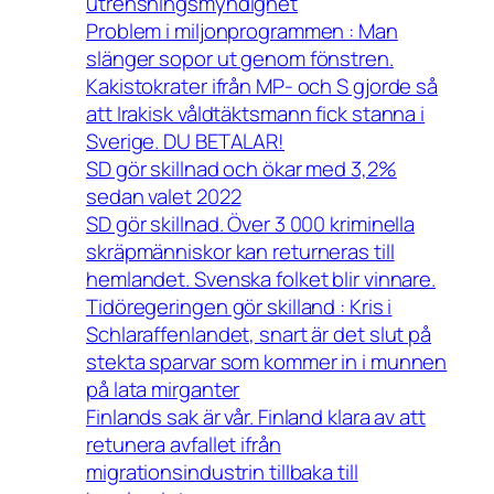
utrensningsmyndighet
Problem i miljonprogrammen : Man
slänger sopor ut genom fönstren.
Kakistokrater ifrån MP- och S gjorde så
att Irakisk våldtäktsmann fick stanna i
Sverige. DU BETALAR!
SD gör skillnad och ökar med 3,2%
sedan valet 2022
SD gör skillnad. Över 3 000 kriminella
skräpmänniskor kan returneras till
hemlandet. Svenska folket blir vinnare.
Tidöregeringen gör skilland : Kris i
Schlaraffenlandet, snart är det slut på
stekta sparvar som kommer in i munnen
på lata mirganter
Finlands sak är vår. Finland klara av att
retunera avfallet ifrån
migrationsindustrin tillbaka till