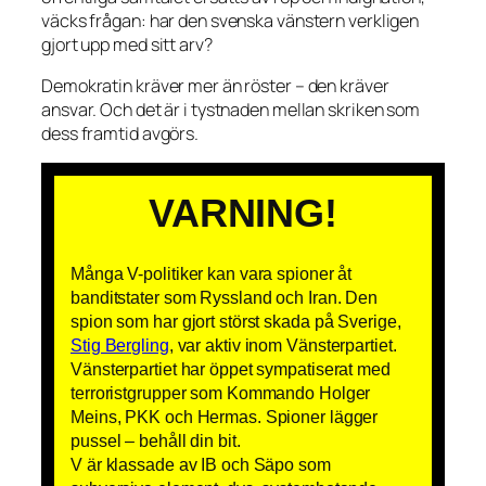
väcks frågan: har den svenska vänstern verkligen
gjort upp med sitt arv?
Demokratin kräver mer än röster – den kräver
ansvar. Och det är i tystnaden mellan skriken som
dess framtid avgörs.
VARNING!
Många V-politiker kan vara spioner åt
banditstater som Ryssland och Iran. Den
spion som har gjort störst skada på Sverige,
Stig Bergling
, var aktiv inom Vänsterpartiet.
Vänsterpartiet har öppet sympatiserat med
terroristgrupper som Kommando Holger
Meins, PKK och Hermas. Spioner lägger
pussel – behåll din bit.
V är klassade av IB och Säpo som