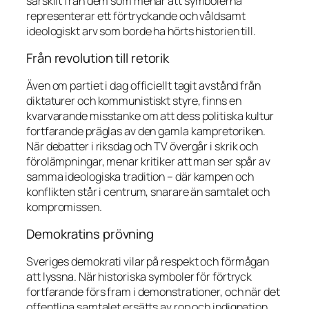
särskilt från dem som menar att symbolerna
representerar ett förtryckande och våldsamt
ideologiskt arv som borde ha hörts historien till.
Från revolution till retorik
Även om partiet i dag officiellt tagit avstånd från
diktaturer och kommunistiskt styre, finns en
kvarvarande misstanke om att dess politiska kultur
fortfarande präglas av den gamla kampretoriken.
När debatter i riksdag och TV övergår i skrik och
förolämpningar, menar kritiker att man ser spår av
samma ideologiska tradition – där kampen och
konflikten står i centrum, snarare än samtalet och
kompromissen.
Demokratins prövning
Sveriges demokrati vilar på respekt och förmågan
att lyssna. När historiska symboler för förtryck
fortfarande förs fram i demonstrationer, och när det
offentliga samtalet ersätts av rop och indignation,