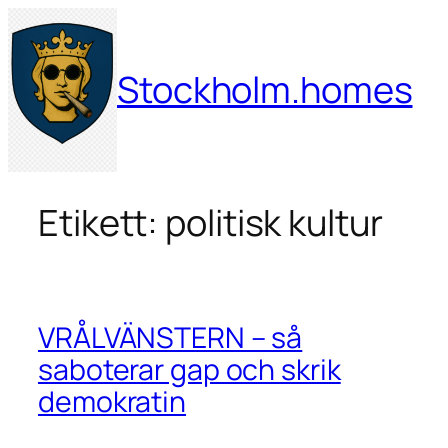
Hoppa
till
innehåll
Stockholm.homes
Etikett:
politisk kultur
VRÅLVÄNSTERN – så
saboterar gap och skrik
demokratin