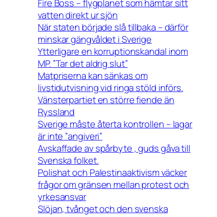
Fire Boss – flygplanet som hämtar sitt
vatten direkt ur sjön
När staten började slå tillbaka – därför
minskar gängvåldet i Sverige
Ytterligare en korruptionskandal inom
MP. ”Tar det aldrig slut”
Matpriserna kan sänkas om
livstidutvisning vid ringa stöld införs.
Vänsterpartiet en större fiende än
Ryssland
Sverige måste återta kontrollen – lagar
är inte ”angiveri”
Avskaffade av spårbyte , guds gåva till
Svenska folket.
Polishat och Palestinaaktivism väcker
frågor om gränsen mellan protest och
yrkesansvar
Slöjan, tvånget och den svenska