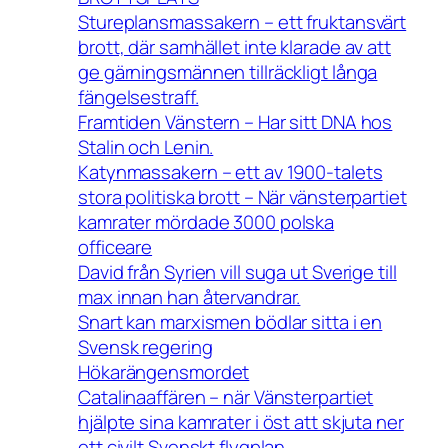
Stureplansmassakern – ett fruktansvärt
brott, där samhället inte klarade av att
ge gärningsmännen tillräckligt långa
fängelsestraff.
Framtiden Vänstern – Har sitt DNA hos
Stalin och Lenin.
Katynmassakern – ett av 1900-talets
stora politiska brott – När vänsterpartiet
kamrater mördade 3000 polska
officeare
David från Syrien vill suga ut Sverige till
max innan han återvandrar.
Snart kan marxismen bödlar sitta i en
Svensk regering
Hökarängensmordet
Catalinaaffären – när Vänsterpartiet
hjälpte sina kamrater i öst att skjuta ner
ett civilt Svenskt flygplan.