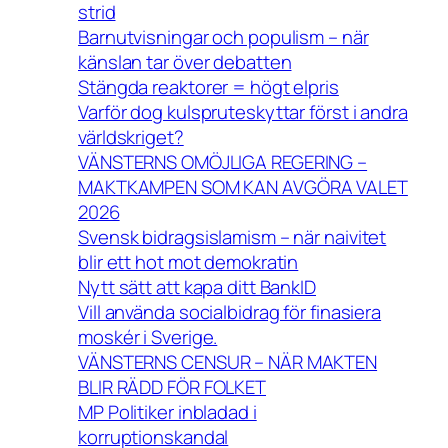
strid
Barnutvisningar och populism – när
känslan tar över debatten
Stängda reaktorer = högt elpris
Varför dog kulspruteskyttar först i andra
världskriget?
VÄNSTERNS OMÖJLIGA REGERING –
MAKTKAMPEN SOM KAN AVGÖRA VALET
2026
Svensk bidragsislamism – när naivitet
blir ett hot mot demokratin
Nytt sätt att kapa ditt BankID
Vill använda socialbidrag för finasiera
moskér i Sverige.
VÄNSTERNS CENSUR – NÄR MAKTEN
BLIR RÄDD FÖR FOLKET
MP Politiker inbladad i
korruptionskandal