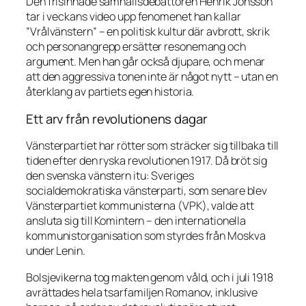
Den frisinnade samhällsdebattören Henrik Jönsson
tar i veckans video upp fenomenet han kallar
”Vrålvänstern” – en politisk kultur där avbrott, skrik
och personangrepp ersätter resonemang och
argument. Men han går också djupare, och menar
att den aggressiva tonen inte är något nytt – utan en
återklang av partiets egen historia.
Ett arv från revolutionens dagar
Vänsterpartiet har rötter som sträcker sig tillbaka till
tiden efter den ryska revolutionen 1917. Då bröt sig
den svenska vänstern itu: Sveriges
socialdemokratiska vänsterparti, som senare blev
Vänsterpartiet kommunisterna (VPK), valde att
ansluta sig till Komintern – den internationella
kommunistorganisation som styrdes från Moskva
under Lenin.
Bolsjevikerna tog makten genom våld, och i juli 1918
avrättades hela tsarfamiljen Romanov, inklusive