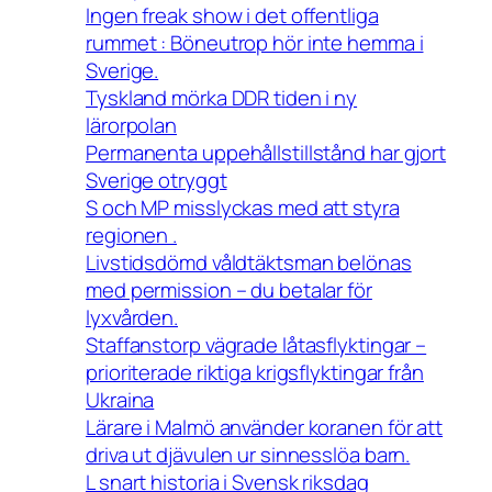
Ingen freak show i det offentliga
rummet : Böneutrop hör inte hemma i
Sverige.
Tyskland mörka DDR tiden i ny
lärorpolan
Permanenta uppehållstillstånd har gjort
Sverige otryggt
S och MP misslyckas med att styra
regionen .
Livstidsdömd våldtäktsman belönas
med permission – du betalar för
lyxvården.
Staffanstorp vägrade låtasflyktingar –
prioriterade riktiga krigsflyktingar från
Ukraina
Lärare i Malmö använder koranen för att
driva ut djävulen ur sinnesslöa barn.
L snart historia i Svensk riksdag