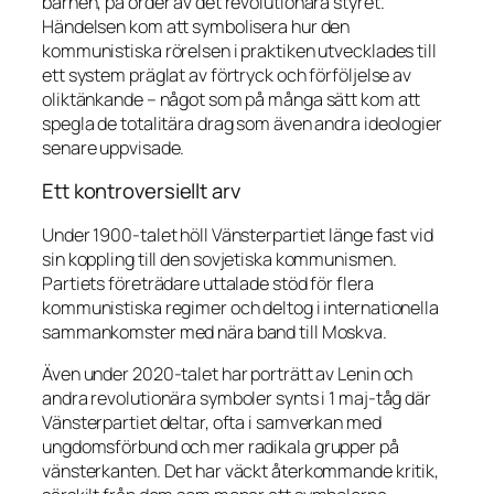
barnen, på order av det revolutionära styret.
Händelsen kom att symbolisera hur den
kommunistiska rörelsen i praktiken utvecklades till
ett system präglat av förtryck och förföljelse av
oliktänkande – något som på många sätt kom att
spegla de totalitära drag som även andra ideologier
senare uppvisade.
Ett kontroversiellt arv
Under 1900-talet höll Vänsterpartiet länge fast vid
sin koppling till den sovjetiska kommunismen.
Partiets företrädare uttalade stöd för flera
kommunistiska regimer och deltog i internationella
sammankomster med nära band till Moskva.
Även under 2020-talet har porträtt av Lenin och
andra revolutionära symboler synts i 1 maj-tåg där
Vänsterpartiet deltar, ofta i samverkan med
ungdomsförbund och mer radikala grupper på
vänsterkanten. Det har väckt återkommande kritik,