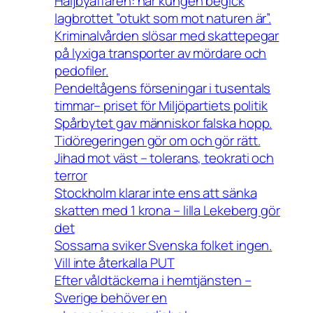
Haijbyaffären: när kungen begick
lagbrottet ”otukt som mot naturen är”.
Kriminalvården slösar med skattepegar
på lyxiga transporter av mördare och
pedofiler.
Pendeltågens förseningar i tusentals
timmar– priset för Miljöpartiets politik
Spårbytet gav människor falska hopp.
Tidöregeringen gör om och gör rätt.
Jihad mot väst – tolerans, teokrati och
terror
Stockholm klarar inte ens att sänka
skatten med 1 krona – lilla Lekeberg gör
det
Sossarna sviker Svenska folket ingen.
Vill inte återkalla PUT
Efter våldtäckerna i hemtjänsten –
Sverige behöver en