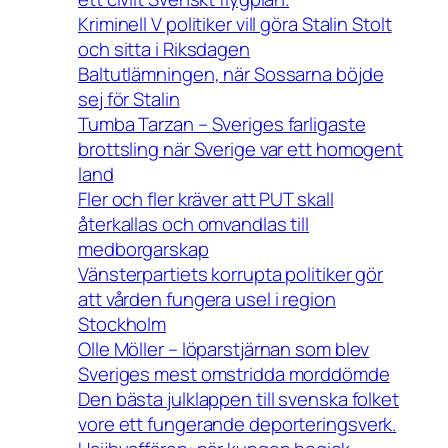
Kriminell V politiker vill göra Stalin Stolt
och sitta i Riksdagen
Baltutlämningen, när Sossarna böjde
sej för Stalin
Tumba Tarzan – Sveriges farligaste
brottsling när Sverige var ett homogent
land
Fler och fler kräver att PUT skall
återkallas och omvandlas till
medborgarskap
Vänsterpartiets korrupta politiker gör
att vården fungera usel i region
Stockholm
Olle Möller – löparstjärnan som blev
Sveriges mest omstridda morddömde
Den bästa julklappen till svenska folket
vore ett fungerande deporteringsverk.