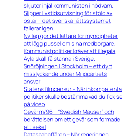
skjuter ihjäl kommunisten i nödvärn.
Slipper livstidsutvisning för stöld av
ostar – det svenska rättssystemet
fallerar igen.
Ny lag gör det lättare för myndigheter
att lägg pussel om sina medborgare.
Kommunistpolitiker kräver att illegala
Ayla skall få stanna i Sverige.
Snöröjningen i Stockholm – ett dyrt
misslyckande under Miljöpartiets
ansvar
Statens filmcensur – När inkompetenta
politiker skulle bestämma vad du fick se
på video
Gevär m/96 – “Swedish Mauser” och
berättelsen om ett gevär som formade
ett sekel
Datasaabaffären – När regeringen