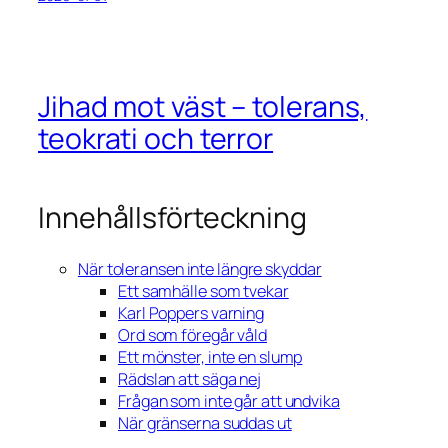
Jihad mot väst – tolerans,
teokrati och terror
Innehållsförteckning
När toleransen inte längre skyddar
Ett samhälle som tvekar
Karl Poppers varning
Ord som föregår våld
Ett mönster, inte en slump
Rädslan att säga nej
Frågan som inte går att undvika
När gränserna suddas ut