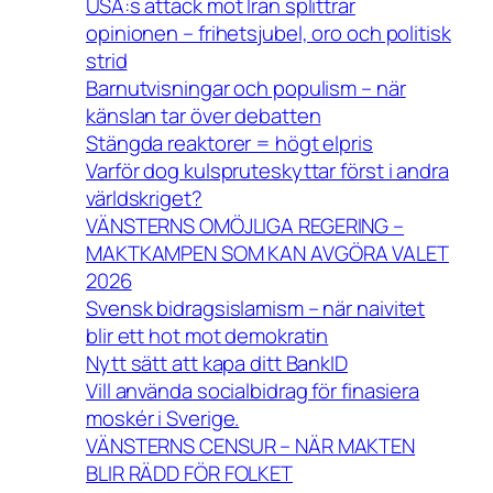
USA:s attack mot Iran splittrar
opinionen – frihetsjubel, oro och politisk
strid
Barnutvisningar och populism – när
känslan tar över debatten
Stängda reaktorer = högt elpris
Varför dog kulspruteskyttar först i andra
världskriget?
VÄNSTERNS OMÖJLIGA REGERING –
MAKTKAMPEN SOM KAN AVGÖRA VALET
2026
Svensk bidragsislamism – när naivitet
blir ett hot mot demokratin
Nytt sätt att kapa ditt BankID
Vill använda socialbidrag för finasiera
moskér i Sverige.
VÄNSTERNS CENSUR – NÄR MAKTEN
BLIR RÄDD FÖR FOLKET