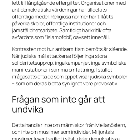
lett till långtgående eftergifter. Organisationer med
antidemokratiska värderingar har tilldelats
offentliga medel. Religiösa normer har tillåtits
påverka skolor, offentliga institutioner och
jämställdhetsarbete. Samtidigt har kritik ofta
avfärdats som ”islamofobi”, oavsett innehåll.
Kontrasten mot hur antisemitism bemöts är slående.
När judiska mål attackeras följer inga stora
solidaritetsupprop, inga kampanjer, inga symboliska
manifestationer i samma omfattning. I stället
ifrågasätts ofta de som öppet visar judiska symboler
– som om deras blotta synlighet vore provokativ.
Frågan som inte går att
undvika
Detta handlar inte om människor från Mellanöstern,
och inte om muslimer som individer. Miljontals
muslimer lever fredligt i väst, delar demokratiska