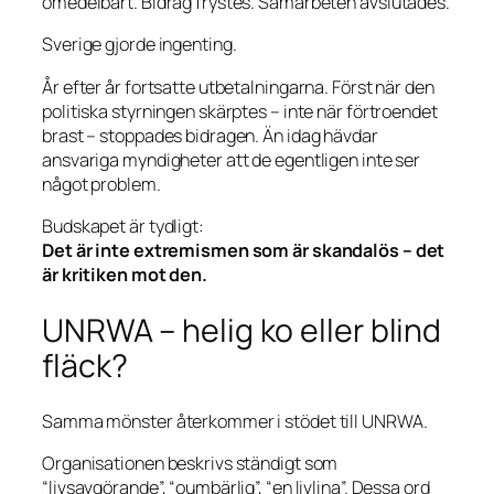
omedelbart. Bidrag frystes. Samarbeten avslutades.
Sverige gjorde ingenting.
År efter år fortsatte utbetalningarna. Först när den
politiska styrningen skärptes – inte när förtroendet
brast – stoppades bidragen. Än idag hävdar
ansvariga myndigheter att de egentligen inte ser
något problem.
Budskapet är tydligt:
Det är inte extremismen som är skandalös – det
är kritiken mot den.
UNRWA – helig ko eller blind
fläck?
Samma mönster återkommer i stödet till UNRWA.
Organisationen beskrivs ständigt som
“livsavgörande”, “oumbärlig”, “en livlina”. Dessa ord