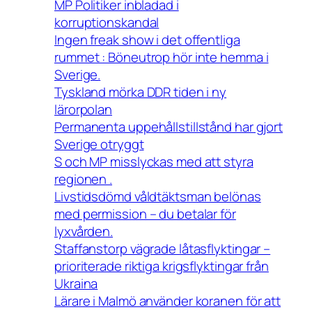
MP Politiker inbladad i
korruptionskandal
Ingen freak show i det offentliga
rummet : Böneutrop hör inte hemma i
Sverige.
Tyskland mörka DDR tiden i ny
lärorpolan
Permanenta uppehållstillstånd har gjort
Sverige otryggt
S och MP misslyckas med att styra
regionen .
Livstidsdömd våldtäktsman belönas
med permission – du betalar för
lyxvården.
Staffanstorp vägrade låtasflyktingar –
prioriterade riktiga krigsflyktingar från
Ukraina
Lärare i Malmö använder koranen för att