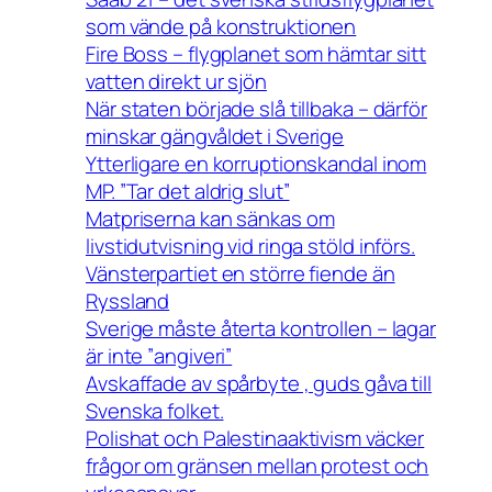
som vände på konstruktionen
Fire Boss – flygplanet som hämtar sitt
vatten direkt ur sjön
När staten började slå tillbaka – därför
minskar gängvåldet i Sverige
Ytterligare en korruptionskandal inom
MP. ”Tar det aldrig slut”
Matpriserna kan sänkas om
livstidutvisning vid ringa stöld införs.
Vänsterpartiet en större fiende än
Ryssland
Sverige måste återta kontrollen – lagar
är inte ”angiveri”
Avskaffade av spårbyte , guds gåva till
Svenska folket.
Polishat och Palestinaaktivism väcker
frågor om gränsen mellan protest och