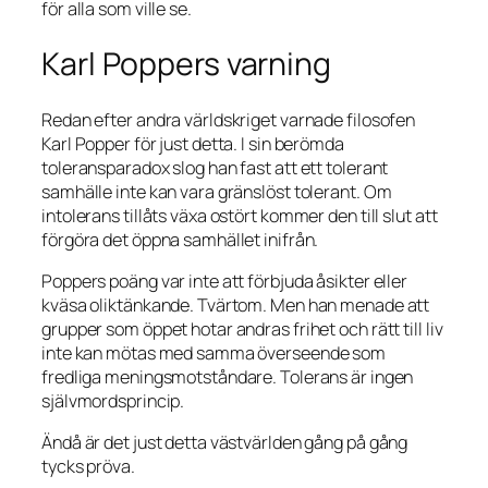
för alla som ville se.
Karl Poppers varning
Redan efter andra världskriget varnade filosofen
Karl Popper för just detta. I sin berömda
toleransparadox slog han fast att ett tolerant
samhälle inte kan vara gränslöst tolerant. Om
intolerans tillåts växa ostört kommer den till slut att
förgöra det öppna samhället inifrån.
Poppers poäng var inte att förbjuda åsikter eller
kväsa oliktänkande. Tvärtom. Men han menade att
grupper som öppet hotar andras frihet och rätt till liv
inte kan mötas med samma överseende som
fredliga meningsmotståndare. Tolerans är ingen
självmordsprincip.
Ändå är det just detta västvärlden gång på gång
tycks pröva.