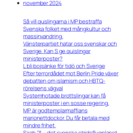
november 2024
Så vill quslingarna i MP bestraffa
Svenska folket med mångkultur och
massinvandring.
Vänsterpartiet hatar oss svenskar och
Sverige. Kan S ge quislingar
ministerposter?
L bli bojsänke för tidö och Sverige
Efter terrordådet mot Berlin Pride växer
debatten om islamism och HBTQ-
rörelsens vägval
Systemhotade brottslingar kan få
ministerposter i en sosse regering.
MP är godtemplarmaffians
marionettdockor. Du får betala med
mindre frihet.
Saab 21 – det svenska stridsflygplanet