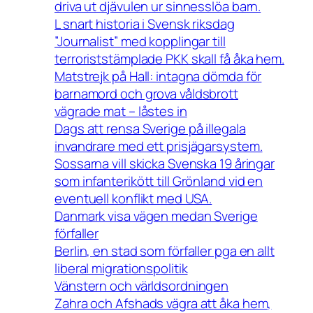
driva ut djävulen ur sinnesslöa barn.
L snart historia i Svensk riksdag
”Journalist” med kopplingar till
terroriststämplade PKK skall få åka hem.
Matstrejk på Hall: intagna dömda för
barnamord och grova våldsbrott
vägrade mat – låstes in
Dags att rensa Sverige på illegala
invandrare med ett prisjägarsystem.
Sossarna vill skicka Svenska 19 åringar
som infanterikött till Grönland vid en
eventuell konflikt med USA.
Danmark visa vägen medan Sverige
förfaller
Berlin, en stad som förfaller pga en allt
liberal migrationspolitik
Vänstern och världsordningen
Zahra och Afshads vägra att åka hem,