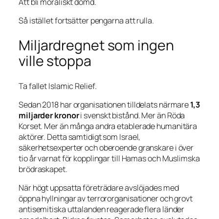
Att bli moraliskt dömd.
Så istället fortsätter pengarna att rulla.
Miljardregnet som ingen
ville stoppa
Ta fallet Islamic Relief.
Sedan 2018 har organisationen tilldelats närmare
1,3
miljarder kronor
i svenskt bistånd. Mer än Röda
Korset. Mer än många andra etablerade humanitära
aktörer. Detta samtidigt som Israel,
säkerhetsexperter och oberoende granskare i över
tio år varnat för kopplingar till Hamas och Muslimska
brödraskapet.
När högt uppsatta företrädare avslöjades med
öppna hyllningar av terrororganisationer och grovt
antisemitiska uttalanden reagerade flera länder