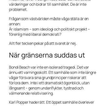
värderingar och bidrar till samhället. De är inte
problemet.
Frågan som västvärlden måste våga ställa är en
annan:
Är islamism – som ideologi och politiskt projekt –
förenlig med liberal demokrati?
Allt fler tecken pekar på att svaret är nej.
När gränserna suddas ut
Bondi Beach var inte en isolerad tragedi. Det var
ännu ett varningsskott. Ett samhälle som inte längre
vågar försvara sina grundprinciper riskerar att
förlora dem. Inte i ett dramatiskt ögonblick, utan
långsamt – genom undanflykter, tystnad och
välmenande relativisering.
Karl Popper hade rätt. Ett öppet samhälle överlever