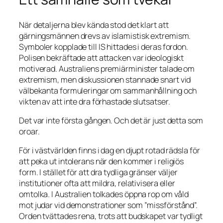
När detaljerna blev kända stod det klart att
gärningsmännen drevs av islamistisk extremism.
Symboler kopplade till IS hittades i deras fordon.
Polisen bekräftade att attacken var ideologiskt
motiverad. Australiens premiärminister talade om
extremism, men diskussionen stannade snart vid
välbekanta formuleringar om sammanhållning och
vikten av att inte dra förhastade slutsatser.
Det var inte första gången. Och det är just detta som
oroar.
För i västvärlden finns i dag en djupt rotad rädsla för
att peka ut intolerans när den kommer i religiös
form. I stället för att dra tydliga gränser väljer
institutioner ofta att mildra, relativisera eller
omtolka. I Australien tolkades öppna rop om våld
mot judar vid demonstrationer som ”missförstånd”.
Orden tvättades rena, trots att budskapet var tydligt