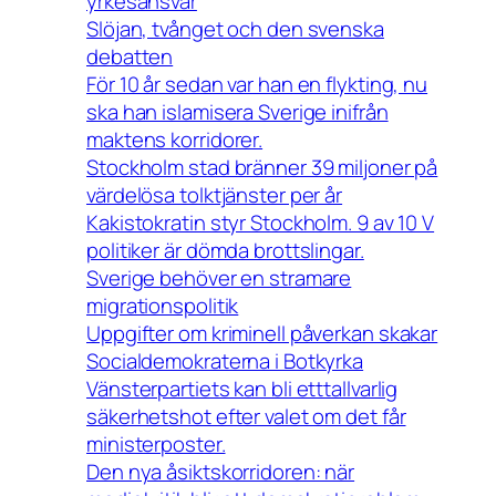
yrkesansvar
Slöjan, tvånget och den svenska
debatten
För 10 år sedan var han en flykting, nu
ska han islamisera Sverige inifrån
maktens korridorer.
Stockholm stad bränner 39 miljoner på
värdelösa tolktjänster per år
Kakistokratin styr Stockholm. 9 av 10 V
politiker är dömda brottslingar.
Sverige behöver en stramare
migrationspolitik
Uppgifter om kriminell påverkan skakar
Socialdemokraterna i Botkyrka
Vänsterpartiets kan bli etttallvarlig
säkerhetshot efter valet om det får
ministerposter.
Den nya åsiktskorridoren: när