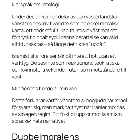
klarspråk om ideologi.
Under decennier har delar av den västerländska
vänstern beskrivit världen som en enkel moralisk
karta: ett ondskefullt, kapitalistiskt väst mot ett
förtryckt globalt syd. I denna berättelse kan våld
alltid ursäktas – så länge det riktas “uppåt”.
Islamistiska rörelser blir då inte ett hot, utan ett
verktyg. De ses inte som reaktionära, teokratiska
och kvinnoförtryckande – utan som motståndare till
väst.
Min fiendes fiende är min vän.
Detta förklarar varför vänstern är högljudd när Israel
försvarar sig, men märkbart tyst när iranier mördas
av sin egen regim. Ett folkligt uppror mot islamism
spräcker hela narrativet.
Dubbelmoralens