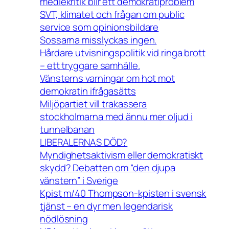
mediekritik blir ett demokratiproblem
SVT, klimatet och frågan om public
service som opinionsbildare
Sossarna misslyckas ingen.
Hårdare utvisningspolitik vid ringa brott
– ett tryggare samhälle.
Vänsterns varningar om hot mot
demokratin ifrågasätts
Miljöpartiet vill trakassera
stockholmarna med ännu mer oljud i
tunnelbanan
LIBERALERNAS DÖD?
Myndighetsaktivism eller demokratiskt
skydd? Debatten om “den djupa
vänstern” i Sverige
Kpist m/40 Thompson-kpisten i svensk
tjänst – en dyr men legendarisk
nödlösning