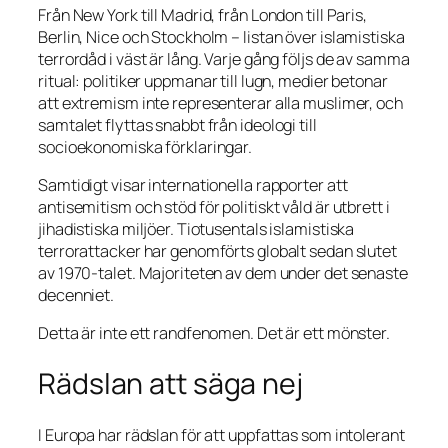
Från New York till Madrid, från London till Paris,
Berlin, Nice och Stockholm – listan över islamistiska
terrordåd i väst är lång. Varje gång följs de av samma
ritual: politiker uppmanar till lugn, medier betonar
att extremism inte representerar alla muslimer, och
samtalet flyttas snabbt från ideologi till
socioekonomiska förklaringar.
Samtidigt visar internationella rapporter att
antisemitism och stöd för politiskt våld är utbrett i
jihadistiska miljöer. Tiotusentals islamistiska
terrorattacker har genomförts globalt sedan slutet
av 1970-talet. Majoriteten av dem under det senaste
decenniet.
Detta är inte ett randfenomen. Det är ett mönster.
Rädslan att säga nej
I Europa har rädslan för att uppfattas som intolerant