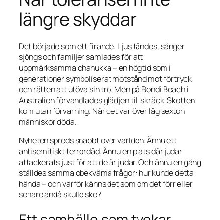
längre skyddar
Det började som ett firande. Ljus tändes, sånger
sjöngs och familjer samlades för att
uppmärksamma chanukka – en högtid som i
generationer symboliserat motstånd mot förtryck
och rätten att utöva sin tro. Men på Bondi Beach i
Australien förvandlades glädjen till skräck. Skotten
kom utan förvarning. När det var över låg sexton
människor döda.
Nyheten spreds snabbt över världen. Ännu ett
antisemitiskt terrordåd. Ännu en plats där judar
attackerats just för att de är judar. Och ännu en gång
ställdes samma obekväma frågor: hur kunde detta
hända – och varför känns det som om det förr eller
senare ändå skulle ske?
Ett samhälle som tvekar