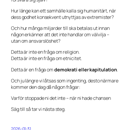
Hur länge kan ett samhälle kalla sig humanitärt, när
dess godhet konsekvent utnyttjas av extremister?
Och hur många miljarder till ska betalas ut innan
någon erkänner att det inte handlar om välvilja –
utan om ansvarslöshet?
Detta är inte en fråga om religion.
Detta är inte en fråga om etnicitet.
Detta är en fråga om
demokrati eller kapitulation
.
Och ju längre vi låtsas som ingenting, desto närmare
kommer den dag då någon frågar:
Varför stoppade ni det inte – när ni hade chansen
Säg till så tar vi nästa steg.
2026-01-31