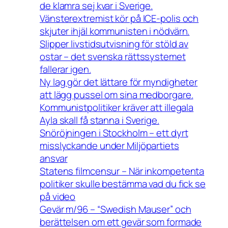
de klamra sej kvar i Sverige.
Vänsterextremist kör på ICE-polis och
skjuter ihjäl kommunisten i nödvärn.
Slipper livstidsutvisning för stöld av
ostar – det svenska rättssystemet
fallerar igen.
Ny lag gör det lättare för myndigheter
att lägg pussel om sina medborgare.
Kommunistpolitiker kräver att illegala
Ayla skall få stanna i Sverige.
Snöröjningen i Stockholm – ett dyrt
misslyckande under Miljöpartiets
ansvar
Statens filmcensur – När inkompetenta
politiker skulle bestämma vad du fick se
på video
Gevär m/96 – “Swedish Mauser” och
berättelsen om ett gevär som formade