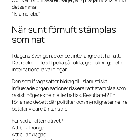
Och varför blir svaret, varje gång frågan ställs, alltid
detsamma:
”Islamofobi.”
När sunt förnuft stämplas
som hat
I dagens Sverige räcker det inte längre att ha rätt.
Det räcker inte att peka på fakta, granskningar eller
internationella varningar.
Den som ifrågasätter bidrag till islamistiskt
influerade organisationer riskerar att stämplas som
rasist, högerextrem eller hatisk. Resultatet? En
förlamad debatt där politiker och myndigheter hellre
betalar vidare än tar strid.
För vad är alternativet?
Att bli uthängd.
Att bli anklagad.