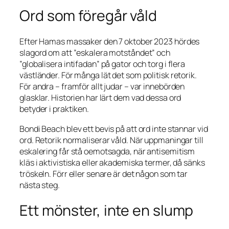
Ord som föregår våld
Efter Hamas massaker den 7 oktober 2023 hördes
slagord om att ”eskalera motståndet” och
”globalisera intifadan” på gator och torg i flera
västländer. För många lät det som politisk retorik.
För andra – framför allt judar – var innebörden
glasklar. Historien har lärt dem vad dessa ord
betyder i praktiken.
Bondi Beach blev ett bevis på att ord inte stannar vid
ord. Retorik normaliserar våld. När uppmaningar till
eskalering får stå oemotsagda, när antisemitism
kläs i aktivistiska eller akademiska termer, då sänks
tröskeln. Förr eller senare är det någon som tar
nästa steg.
Ett mönster, inte en slump