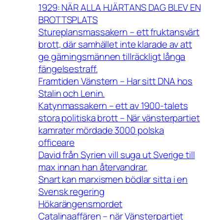
1929: NÄR ALLA HJÄRTANS DAG BLEV EN
BROTTSPLATS
Stureplansmassakern – ett fruktansvärt
brott, där samhället inte klarade av att
ge gärningsmännen tillräckligt långa
fängelsestraff.
Framtiden Vänstern – Har sitt DNA hos
Stalin och Lenin.
Katynmassakern – ett av 1900-talets
stora politiska brott – När vänsterpartiet
kamrater mördade 3000 polska
officeare
David från Syrien vill suga ut Sverige till
max innan han återvandrar.
Snart kan marxismen bödlar sitta i en
Svensk regering
Hökarängensmordet
Catalinaaffären – när Vänsterpartiet