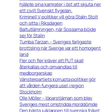
hjälpte sina kamrater i öst att skjuta ner
ett civilt Svenskt flygplan.
Kriminell V politiker vill göra Stalin Stolt
och sitta i Riksdagen
Baltutlämningen, när Sossarna böjde
sej för Stalin
Tumba Tarzan – Sveriges farligaste
brottsling när Sverige var ett homogent
land
Fler och fler kräver att PUT skall
återkallas och omvandlas till
medborgarskap
Vänsterpartiets korrupta politiker gör
att vården fungera usel i region
Stockholm
Olle Möller – löparstjärnan som blev
Sveriges mest omstridda morddömde
Den bästa julklappen till svenska folket