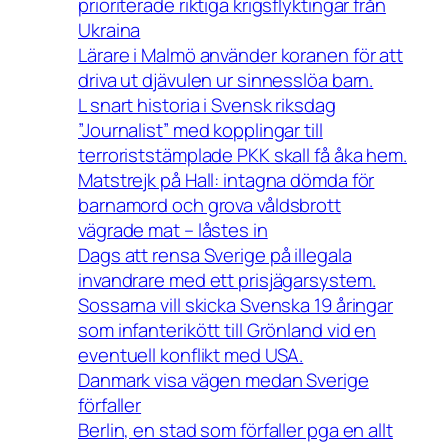
prioriterade riktiga krigsflyktingar från
Ukraina
Lärare i Malmö använder koranen för att
driva ut djävulen ur sinnesslöa barn.
L snart historia i Svensk riksdag
”Journalist” med kopplingar till
terroriststämplade PKK skall få åka hem.
Matstrejk på Hall: intagna dömda för
barnamord och grova våldsbrott
vägrade mat – låstes in
Dags att rensa Sverige på illegala
invandrare med ett prisjägarsystem.
Sossarna vill skicka Svenska 19 åringar
som infanterikött till Grönland vid en
eventuell konflikt med USA.
Danmark visa vägen medan Sverige
förfaller
Berlin, en stad som förfaller pga en allt