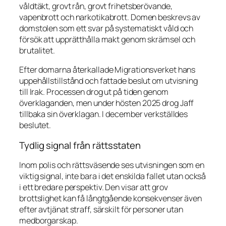
våldtäkt, grovt rån, grovt frihetsberövande,
vapenbrott och narkotikabrott. Domen beskrevs av
domstolen som ett svar på systematiskt våld och
försök att upprätthålla makt genom skrämsel och
brutalitet.
Efter domarna återkallade Migrationsverket hans
uppehållstillstånd och fattade beslut om utvisning
till Irak. Processen drog ut på tiden genom
överklaganden, men under hösten 2025 drog Jaff
tillbaka sin överklagan. I december verkställdes
beslutet.
Tydlig signal från rättsstaten
Inom polis och rättsväsende ses utvisningen som en
viktig signal, inte bara i det enskilda fallet utan också
i ett bredare perspektiv. Den visar att grov
brottslighet kan få långtgående konsekvenser även
efter avtjänat straff, särskilt för personer utan
medborgarskap.