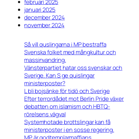
februari 2025
januari 2025
december 2024
november 2024
Så vill quslingarna i MP bestraffa
Svenska folket med mångkultur och
massinvandring.
Vänsterpartiet hatar oss svenskar och
Sverige. Kan S ge quislingar
ministerposter?
L bli bojsänke för tidö och Sverige
Efter terrordådet mot Berlin Pride växer
debatten om islamism och HBTQ-
rörelsens vägval
Systemhotade brottslingar kan få
ministerposter i en sosse regering.
MP är godtemplarmaffians