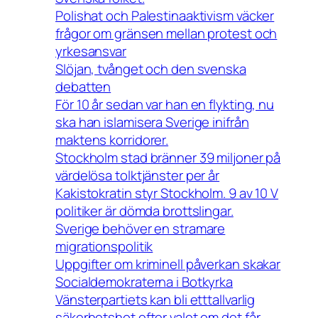
Polishat och Palestinaaktivism väcker
frågor om gränsen mellan protest och
yrkesansvar
Slöjan, tvånget och den svenska
debatten
För 10 år sedan var han en flykting, nu
ska han islamisera Sverige inifrån
maktens korridorer.
Stockholm stad bränner 39 miljoner på
värdelösa tolktjänster per år
Kakistokratin styr Stockholm. 9 av 10 V
politiker är dömda brottslingar.
Sverige behöver en stramare
migrationspolitik
Uppgifter om kriminell påverkan skakar
Socialdemokraterna i Botkyrka
Vänsterpartiets kan bli etttallvarlig
säkerhetshot efter valet om det får