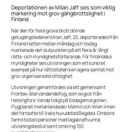
Deportationen av Milan Jaff ses som viktig
markering mot grov gängbrottslighet i
Finland
När den för flera grova brott dömde
gatugängsledaren Milan Jaff, 25, deporterades från
Finland natten mellan måndag och tisdag
markerade det slutpunkten på ett flera år långt
rätts- och myndighetsförfarande. För finländska
myndigheter ses utvisningen som ett konkret
exempel på hur rättsstaten kan agera samlat mot
grov organiserad brottslighet.
Utvisningen genomfördes via ett gemensamt
Frontex-återvändandeflyg, som avgick från
Helsingfors-Vanda tidigt på tisdagsmorgonen.
Flygplanet mellanlandade i Malmö och Wien innan
det fortsatte till Iraks huvudstad Bagdad. Ombord
fanns tiotals personer med lagakraftvunna
utvisningsbeslut samt omkring 150