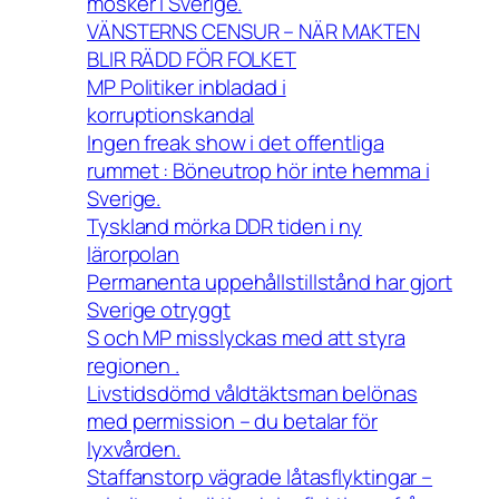
moskér i Sverige.
VÄNSTERNS CENSUR – NÄR MAKTEN
BLIR RÄDD FÖR FOLKET
MP Politiker inbladad i
korruptionskandal
Ingen freak show i det offentliga
rummet : Böneutrop hör inte hemma i
Sverige.
Tyskland mörka DDR tiden i ny
lärorpolan
Permanenta uppehållstillstånd har gjort
Sverige otryggt
S och MP misslyckas med att styra
regionen .
Livstidsdömd våldtäktsman belönas
med permission – du betalar för
lyxvården.
Staffanstorp vägrade låtasflyktingar –