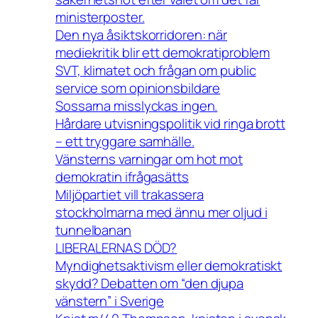
ministerposter.
Den nya åsiktskorridoren: när
mediekritik blir ett demokratiproblem
SVT, klimatet och frågan om public
service som opinionsbildare
Sossarna misslyckas ingen.
Hårdare utvisningspolitik vid ringa brott
– ett tryggare samhälle.
Vänsterns varningar om hot mot
demokratin ifrågasätts
Miljöpartiet vill trakassera
stockholmarna med ännu mer oljud i
tunnelbanan
LIBERALERNAS DÖD?
Myndighetsaktivism eller demokratiskt
skydd? Debatten om “den djupa
vänstern” i Sverige