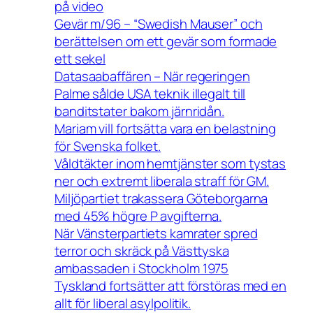
på video
Gevär m/96 – “Swedish Mauser” och
berättelsen om ett gevär som formade
ett sekel
Datasaabaffären – När regeringen
Palme sålde USA teknik illegalt till
banditstater bakom järnridån.
Mariam vill fortsätta vara en belastning
för Svenska folket.
Våldtäkter inom hemtjänster som tystas
ner och extremt liberala straff för GM.
Miljöpartiet trakassera Göteborgarna
med 45% högre P avgifterna.
När Vänsterpartiets kamrater spred
terror och skräck på Västtyska
ambassaden i Stockholm 1975
Tyskland fortsätter att förstöras med en
allt för liberal asylpolitik.