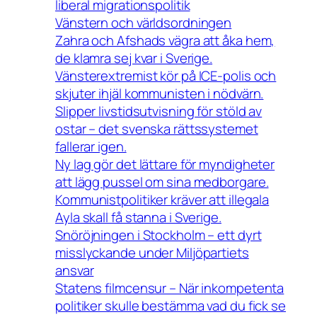
liberal migrationspolitik
Vänstern och världsordningen
Zahra och Afshads vägra att åka hem,
de klamra sej kvar i Sverige.
Vänsterextremist kör på ICE-polis och
skjuter ihjäl kommunisten i nödvärn.
Slipper livstidsutvisning för stöld av
ostar – det svenska rättssystemet
fallerar igen.
Ny lag gör det lättare för myndigheter
att lägg pussel om sina medborgare.
Kommunistpolitiker kräver att illegala
Ayla skall få stanna i Sverige.
Snöröjningen i Stockholm – ett dyrt
misslyckande under Miljöpartiets
ansvar
Statens filmcensur – När inkompetenta
politiker skulle bestämma vad du fick se