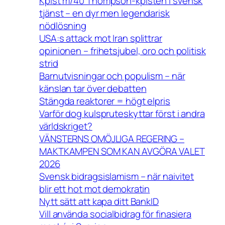
Kpist m/40 Thompson-kpisten i svensk
tjänst – en dyr men legendarisk
nödlösning
USA:s attack mot Iran splittrar
opinionen – frihetsjubel, oro och politisk
strid
Barnutvisningar och populism – när
känslan tar över debatten
Stängda reaktorer = högt elpris
Varför dog kulspruteskyttar först i andra
världskriget?
VÄNSTERNS OMÖJLIGA REGERING –
MAKTKAMPEN SOM KAN AVGÖRA VALET
2026
Svensk bidragsislamism – när naivitet
blir ett hot mot demokratin
Nytt sätt att kapa ditt BankID
Vill använda socialbidrag för finasiera