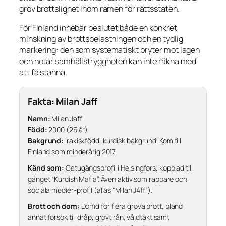
grov brottslighet inom ramen för rättsstaten.
För Finland innebär beslutet både en konkret
minskning av brottsbelastningen och en tydlig
markering: den som systematiskt bryter mot lagen
och hotar samhällstryggheten kan inte räkna med
att få stanna.
Fakta: Milan Jaff
Namn:
Milan Jaff
Född:
2000 (25 år)
Bakgrund:
Irakiskfödd, kurdisk bakgrund. Kom till
Finland som minderårig 2017.
Känd som:
Gatugängsprofil i Helsingfors, kopplad till
gänget “Kurdish Mafia”. Även aktiv som rappare och
sociala medier-profil (alias “Milan J4ff”).
Brott och dom:
Dömd för flera grova brott, bland
annat försök till dråp, grovt rån, våldtäkt samt