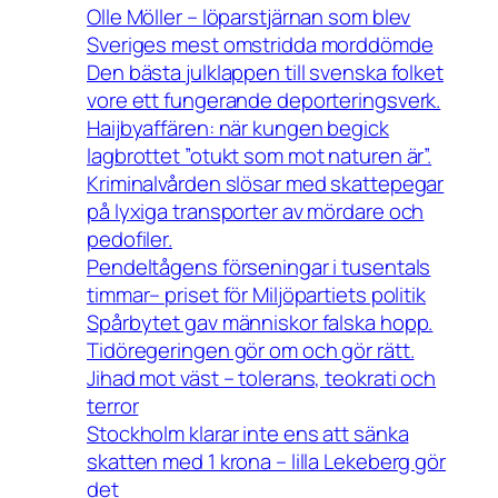
Olle Möller – löparstjärnan som blev
Sveriges mest omstridda morddömde
Den bästa julklappen till svenska folket
vore ett fungerande deporteringsverk.
Haijbyaffären: när kungen begick
lagbrottet ”otukt som mot naturen är”.
Kriminalvården slösar med skattepegar
på lyxiga transporter av mördare och
pedofiler.
Pendeltågens förseningar i tusentals
timmar– priset för Miljöpartiets politik
Spårbytet gav människor falska hopp.
Tidöregeringen gör om och gör rätt.
Jihad mot väst – tolerans, teokrati och
terror
Stockholm klarar inte ens att sänka
skatten med 1 krona – lilla Lekeberg gör
det