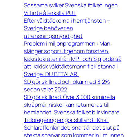
Sossarna sviker Svenska folket ingen.
Vill inte återkalla PUT
Efter våldtäckerna i hemtjänsten –
Sverige behöver en
utrensningsmyndighet
Problem i miljonprogrammen : Man
slänger sopor ut genom fönstren.
Kakistokrater ifrån MP- och S gjorde så
att Irakisk våldtäktsmann fick stanna i
Sverige. DU BETALAR!
SD gör skillnad och ökar med 3,2%
sedan valet 2022
SD gör skillnad. Över 3 000 kriminella
skräpmänniskor kan returneras till
hemlandet. Svenska folket blir vinnare.
Tidöregeringen gör skilland : Kris i
Schlaraffenlandet, snart är det slut på
stekta sparvar som kommer in i munnen