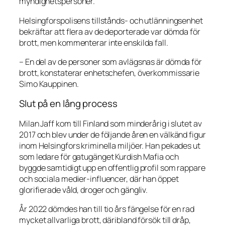
myndighetspersoner.
Helsingforspolisens tillstånds- och utlänningsenhet
bekräftar att flera av de deporterade var dömda för
brott, men kommenterar inte enskilda fall.
– En del av de personer som avlägsnas är dömda för
brott, konstaterar enhetschefen, överkommissarie
Simo Kauppinen.
Slut på en lång process
Milan Jaff kom till Finland som minderårig i slutet av
2017 och blev under de följande åren en välkänd figur
inom Helsingfors kriminella miljöer. Han pekades ut
som ledare för gatugänget Kurdish Mafia och
byggde samtidigt upp en offentlig profil som rappare
och sociala medier-influencer, där han öppet
glorifierade våld, droger och gängliv.
År 2022 dömdes han till tio års fängelse för en rad
mycket allvarliga brott, däribland försök till dråp,