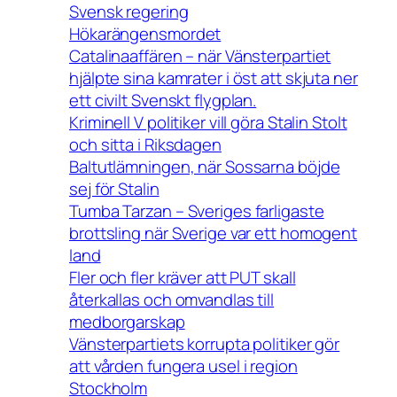
Svensk regering
Hökarängensmordet
Catalinaaffären – när Vänsterpartiet
hjälpte sina kamrater i öst att skjuta ner
ett civilt Svenskt flygplan.
Kriminell V politiker vill göra Stalin Stolt
och sitta i Riksdagen
Baltutlämningen, när Sossarna böjde
sej för Stalin
Tumba Tarzan – Sveriges farligaste
brottsling när Sverige var ett homogent
land
Fler och fler kräver att PUT skall
återkallas och omvandlas till
medborgarskap
Vänsterpartiets korrupta politiker gör
att vården fungera usel i region
Stockholm