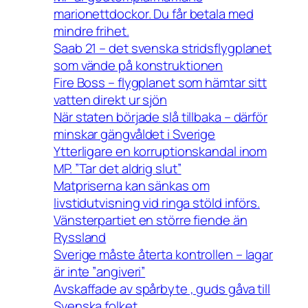
marionettdockor. Du får betala med
mindre frihet.
Saab 21 – det svenska stridsflygplanet
som vände på konstruktionen
Fire Boss – flygplanet som hämtar sitt
vatten direkt ur sjön
När staten började slå tillbaka – därför
minskar gängvåldet i Sverige
Ytterligare en korruptionskandal inom
MP. ”Tar det aldrig slut”
Matpriserna kan sänkas om
livstidutvisning vid ringa stöld införs.
Vänsterpartiet en större fiende än
Ryssland
Sverige måste återta kontrollen – lagar
är inte ”angiveri”
Avskaffade av spårbyte , guds gåva till
Svenska folket.