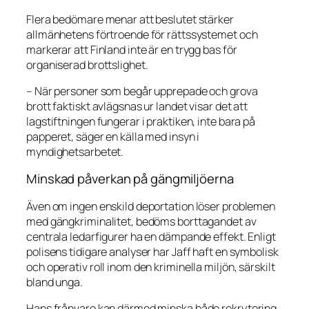
Flera bedömare menar att beslutet stärker
allmänhetens förtroende för rättssystemet och
markerar att Finland inte är en trygg bas för
organiserad brottslighet.
– När personer som begår upprepade och grova
brott faktiskt avlägsnas ur landet visar det att
lagstiftningen fungerar i praktiken, inte bara på
papperet, säger en källa med insyn i
myndighetsarbetet.
Minskad påverkan på gängmiljöerna
Även om ingen enskild deportation löser problemen
med gängkriminalitet, bedöms borttagandet av
centrala ledarfigurer ha en dämpande effekt. Enligt
polisens tidigare analyser har Jaff haft en symbolisk
och operativ roll inom den kriminella miljön, särskilt
bland unga.
Hans frånvaro kan därmed minska både rekrytering