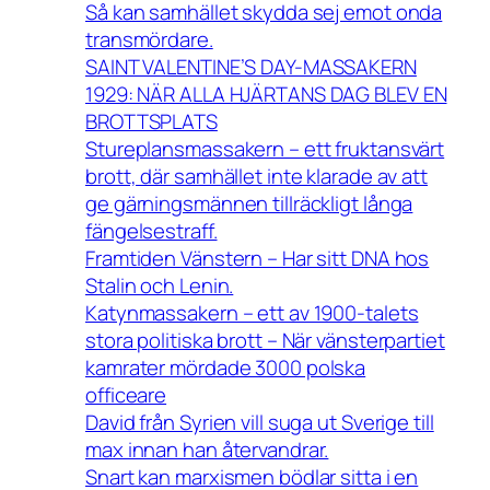
Så kan samhället skydda sej emot onda
transmördare.
SAINT VALENTINE’S DAY-MASSAKERN
1929: NÄR ALLA HJÄRTANS DAG BLEV EN
BROTTSPLATS
Stureplansmassakern – ett fruktansvärt
brott, där samhället inte klarade av att
ge gärningsmännen tillräckligt långa
fängelsestraff.
Framtiden Vänstern – Har sitt DNA hos
Stalin och Lenin.
Katynmassakern – ett av 1900-talets
stora politiska brott – När vänsterpartiet
kamrater mördade 3000 polska
officeare
David från Syrien vill suga ut Sverige till
max innan han återvandrar.
Snart kan marxismen bödlar sitta i en