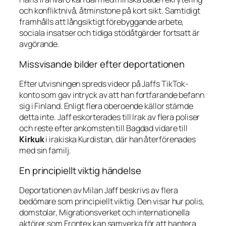
och konfliktnivå, åtminstone på kort sikt. Samtidigt
framhålls att långsiktigt förebyggande arbete,
sociala insatser och tidiga stödåtgärder fortsatt är
avgörande.
Missvisande bilder efter deportationen
Efter utvisningen spreds videor på Jaffs TikTok-
konto som gav intryck av att han fortfarande befann
sig i Finland. Enligt flera oberoende källor stämde
detta inte. Jaff eskorterades till Irak av flera poliser
och reste efter ankomsten till Bagdad vidare till
Kirkuk
i irakiska Kurdistan, där han återförenades
med sin familj.
En principiellt viktig händelse
Deportationen av Milan Jaff beskrivs av flera
bedömare som principiellt viktig. Den visar hur polis,
domstolar, Migrationsverket och internationella
aktörer som Frontex kan samverka för att hantera