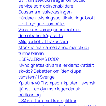
SVT, klimatet och frågan om public
service som opinionsbildare
Sossarna misslyckas ingen.
Hårdare utvisningspolitik vid ringa brott
– ett tryggare samhälle.
Vänsterns varningar om hot mot
demokratin ifrågasätts
Miljöpartiet vill trakassera
stockholmarna med ännu mer oljud i
tunnelbanan
LIBERALERNAS DÖD?
Myndighetsaktivism eller demokratiskt
skydd? Debatten om “den djupa
vänstern” i Sverige
Kpist m/40 Thompson-kpisten i svensk
tjänst – en dyr men legendarisk
nödlösning
USA:s attack mot Iran splittrar