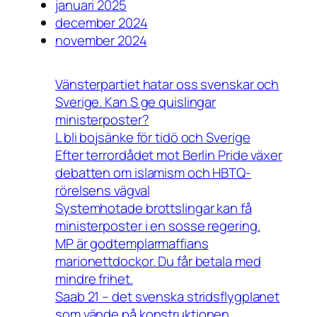
januari 2025
december 2024
november 2024
Vänsterpartiet hatar oss svenskar och
Sverige. Kan S ge quislingar
ministerposter?
L bli bojsänke för tidö och Sverige
Efter terrordådet mot Berlin Pride växer
debatten om islamism och HBTQ-
rörelsens vägval
Systemhotade brottslingar kan få
ministerposter i en sosse regering.
MP är godtemplarmaffians
marionettdockor. Du får betala med
mindre frihet.
Saab 21 – det svenska stridsflygplanet
som vände på konstruktionen