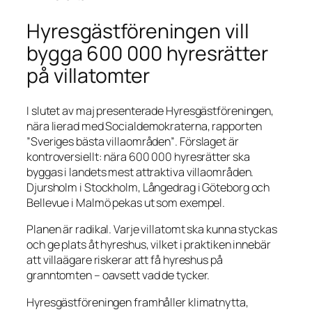
Hyresgästföreningen vill
bygga 600 000 hyresrätter
på villatomter
I slutet av maj presenterade Hyresgästföreningen,
nära lierad med Socialdemokraterna, rapporten
”Sveriges bästa villaområden”
. Förslaget är
kontroversiellt: nära 600 000 hyresrätter ska
byggas i landets mest attraktiva villaområden.
Djursholm i Stockholm, Långedrag i Göteborg och
Bellevue i Malmö pekas ut som exempel.
Planen är radikal. Varje villatomt ska kunna styckas
och ge plats åt hyreshus, vilket i praktiken innebär
att villaägare riskerar att få hyreshus på
granntomten – oavsett vad de tycker.
Hyresgästföreningen framhåller klimatnytta,