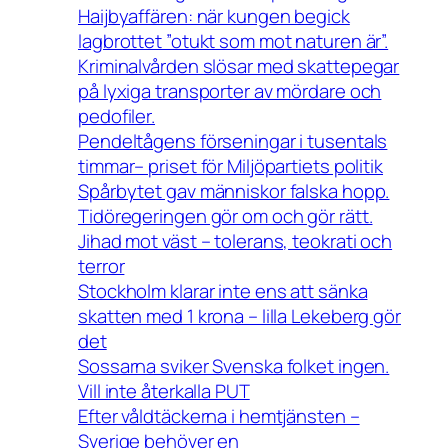
Haijbyaffären: när kungen begick
lagbrottet ”otukt som mot naturen är”.
Kriminalvården slösar med skattepegar
på lyxiga transporter av mördare och
pedofiler.
Pendeltågens förseningar i tusentals
timmar– priset för Miljöpartiets politik
Spårbytet gav människor falska hopp.
Tidöregeringen gör om och gör rätt.
Jihad mot väst – tolerans, teokrati och
terror
Stockholm klarar inte ens att sänka
skatten med 1 krona – lilla Lekeberg gör
det
Sossarna sviker Svenska folket ingen.
Vill inte återkalla PUT
Efter våldtäckerna i hemtjänsten –
Sverige behöver en