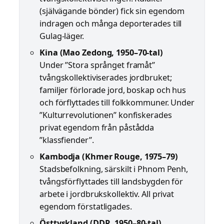
(självägande bönder) fick sin egendom
indragen och många deporterades till
Gulag-läger.
Kina (Mao Zedong, 1950–70-tal)
Under ”Stora språnget framåt”
tvångskollektiviserades jordbruket;
familjer förlorade jord, boskap och hus
och förflyttades till folkkommuner. Under
”Kulturrevolutionen” konfiskerades
privat egendom från påstådda
”klassfiender”.
Kambodja (Khmer Rouge, 1975–79)
Stadsbefolkning, särskilt i Phnom Penh,
tvångsförflyttades till landsbygden för
arbete i jordbrukskollektiv. All privat
egendom förstatligades.
Östtyskland (DDR, 1950–80-tal)