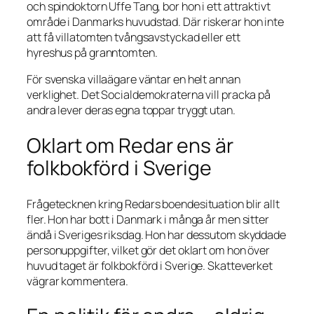
och spindoktorn Uffe Tang, bor hon i ett attraktivt
område i Danmarks huvudstad. Där riskerar hon inte
att få villatomten tvångsavstyckad eller ett
hyreshus på granntomten.
För svenska villaägare väntar en helt annan
verklighet. Det Socialdemokraterna vill pracka på
andra lever deras egna toppar tryggt utan.
Oklart om Redar ens är
folkbokförd i Sverige
Frågetecknen kring Redars boendesituation blir allt
fler. Hon har bott i Danmark i många år men sitter
ändå i Sveriges riksdag. Hon har dessutom skyddade
personuppgifter, vilket gör det oklart om hon över
huvud taget är folkbokförd i Sverige. Skatteverket
vägrar kommentera.