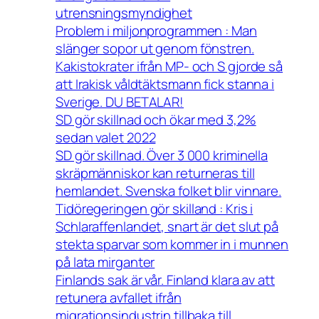
utrensningsmyndighet
Problem i miljonprogrammen : Man
slänger sopor ut genom fönstren.
Kakistokrater ifrån MP- och S gjorde så
att Irakisk våldtäktsmann fick stanna i
Sverige. DU BETALAR!
SD gör skillnad och ökar med 3,2%
sedan valet 2022
SD gör skillnad. Över 3 000 kriminella
skräpmänniskor kan returneras till
hemlandet. Svenska folket blir vinnare.
Tidöregeringen gör skilland : Kris i
Schlaraffenlandet, snart är det slut på
stekta sparvar som kommer in i munnen
på lata mirganter
Finlands sak är vår. Finland klara av att
retunera avfallet ifrån
migrationsindustrin tillbaka till