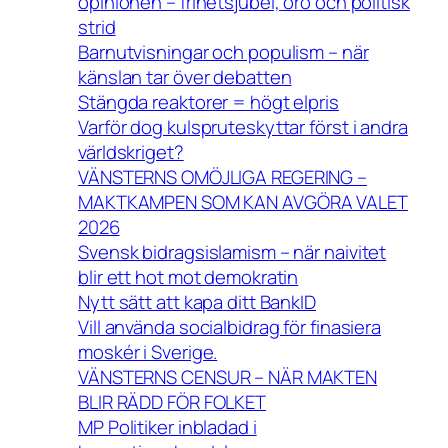
opinionen – frihetsjubel, oro och politisk
strid
Barnutvisningar och populism – när
känslan tar över debatten
Stängda reaktorer = högt elpris
Varför dog kulspruteskyttar först i andra
världskriget?
VÄNSTERNS OMÖJLIGA REGERING –
MAKTKAMPEN SOM KAN AVGÖRA VALET
2026
Svensk bidragsislamism – när naivitet
blir ett hot mot demokratin
Nytt sätt att kapa ditt BankID
Vill använda socialbidrag för finasiera
moskér i Sverige.
VÄNSTERNS CENSUR – NÄR MAKTEN
BLIR RÄDD FÖR FOLKET
MP Politiker inbladad i