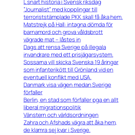
L snart historia i Svensk riksdag
”Journalist” med kopplingar till
terroriststämplade PKK skall få åka hem.
Matstrejk på Hall: intagna dömda för
barnamord och grova våldsbrott
vägrade mat – låstes in
Dags att rensa Sverige på illegala
invandrare med ett prisjägarsystem.
Sossarna vill skicka Svenska 19 åringar
som infanterikött till Grönland vid en
eventuell konflikt med USA.
Danmark visa vägen medan Sverige
förfaller
Berlin, en stad som förfaller pga en allt
liberal migrationspolitik
Vänstern och världsordningen
Zahra och Afshads vägra att åka hem,
de klamra sej kvar i Sverige.