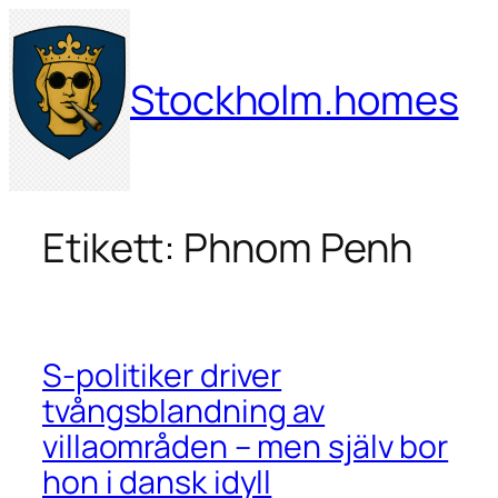
Hoppa
till
innehåll
Stockholm.homes
Etikett:
Phnom Penh
S-politiker driver
tvångsblandning av
villaområden – men själv bor
hon i dansk idyll