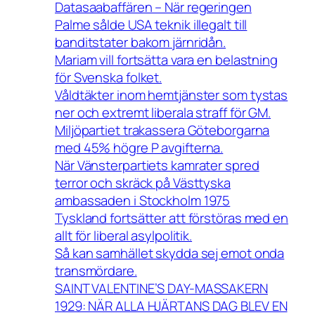
Datasaabaffären – När regeringen
Palme sålde USA teknik illegalt till
banditstater bakom järnridån.
Mariam vill fortsätta vara en belastning
för Svenska folket.
Våldtäkter inom hemtjänster som tystas
ner och extremt liberala straff för GM.
Miljöpartiet trakassera Göteborgarna
med 45% högre P avgifterna.
När Vänsterpartiets kamrater spred
terror och skräck på Västtyska
ambassaden i Stockholm 1975
Tyskland fortsätter att förstöras med en
allt för liberal asylpolitik.
Så kan samhället skydda sej emot onda
transmördare.
SAINT VALENTINE’S DAY-MASSAKERN
1929: NÄR ALLA HJÄRTANS DAG BLEV EN