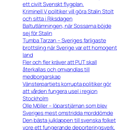
ett civilt Svenskt flygplan.
Kriminell V politiker vill göra Stalin Stolt
och sitta i Riksdagen
Baltutlämningen, när Sossarna böjde
sej för Stalin
Tumba Tarzan – Sveriges farligaste
brottsling när Sverige var ett homogent
land
Fler och fler kräver att PUT skall
återkallas och omvandlas till
medborgarskap
Vänsterpartiets korrupta politiker gör
att vården fungera usel i region
Stockholm
Olle Möller – löparstjärnan som blev
Sveriges mest omstridda morddömde
Den bästa julklappen till svenska folket
vore ett fungerande deporteringsverk.