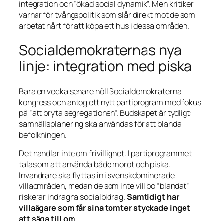
integration och ”ökad social dynamik”. Men kritiker
varnar för tvångspolitik som slår direkt mot de som
arbetat hårt för att köpa ett hus i dessa områden.
Socialdemokraternas nya
linje: integration med piska
Bara en vecka senare höll Socialdemokraterna
kongress och antog ett nytt partiprogram med fokus
på ”att bryta segregationen”. Budskapet är tydligt:
samhällsplanering ska användas för att blanda
befolkningen.
Det handlar inte om frivillighet. I partiprogrammet
talas om att använda både morot och piska.
Invandrare ska flyttas in i svenskdominerade
villaområden, medan de som inte vill bo ”blandat”
riskerar indragna socialbidrag.
Samtidigt har
villaägare som får sina tomter styckade inget
att säga till om
.