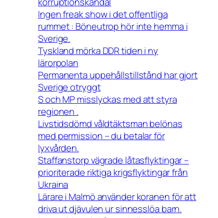
korruptionskandal
Ingen freak show i det offentliga
rummet : Böneutrop hör inte hemma i
Sverige.
Tyskland mörka DDR tiden i ny
lärorpolan
Permanenta uppehållstillstånd har gjort
Sverige otryggt
S och MP misslyckas med att styra
regionen .
Livstidsdömd våldtäktsman belönas
med permission – du betalar för
lyxvården.
Staffanstorp vägrade låtasflyktingar –
prioriterade riktiga krigsflyktingar från
Ukraina
Lärare i Malmö använder koranen för att
driva ut djävulen ur sinnesslöa barn.