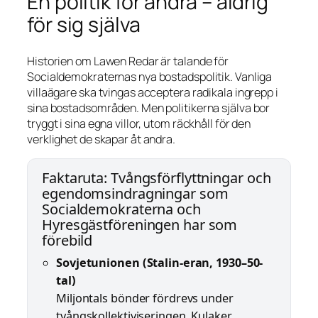
En politik för andra – aldrig
för sig själva
Historien om Lawen Redar är talande för
Socialdemokraternas nya bostadspolitik. Vanliga
villaägare ska tvingas acceptera radikala ingrepp i
sina bostadsområden. Men politikerna själva bor
tryggt i sina egna villor, utom räckhåll för den
verklighet de skapar åt andra.
Faktaruta: Tvångsförflyttningar och
egendomsindragningar som
Socialdemokraterna och
Hyresgästföreningen har som
förebild
Sovjetunionen (Stalin-eran, 1930–50-
tal)
Miljontals bönder fördrevs under
tvångskollektiviseringen. Kulaker