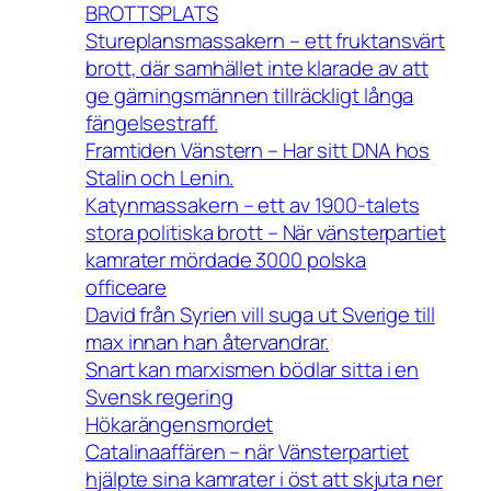
BROTTSPLATS
Stureplansmassakern – ett fruktansvärt
brott, där samhället inte klarade av att
ge gärningsmännen tillräckligt långa
fängelsestraff.
Framtiden Vänstern – Har sitt DNA hos
Stalin och Lenin.
Katynmassakern – ett av 1900-talets
stora politiska brott – När vänsterpartiet
kamrater mördade 3000 polska
officeare
David från Syrien vill suga ut Sverige till
max innan han återvandrar.
Snart kan marxismen bödlar sitta i en
Svensk regering
Hökarängensmordet
Catalinaaffären – när Vänsterpartiet
hjälpte sina kamrater i öst att skjuta ner