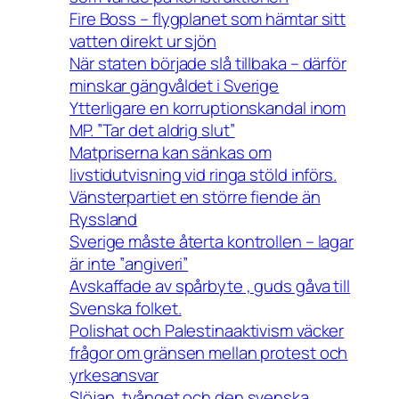
Fire Boss – flygplanet som hämtar sitt
vatten direkt ur sjön
När staten började slå tillbaka – därför
minskar gängvåldet i Sverige
Ytterligare en korruptionskandal inom
MP. ”Tar det aldrig slut”
Matpriserna kan sänkas om
livstidutvisning vid ringa stöld införs.
Vänsterpartiet en större fiende än
Ryssland
Sverige måste återta kontrollen – lagar
är inte ”angiveri”
Avskaffade av spårbyte , guds gåva till
Svenska folket.
Polishat och Palestinaaktivism väcker
frågor om gränsen mellan protest och
yrkesansvar
Slöjan, tvånget och den svenska