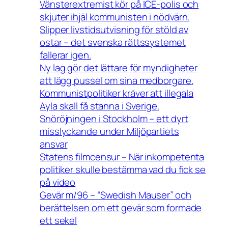
Vänsterextremist kör på ICE-polis och
skjuter ihjäl kommunisten i nödvärn.
Slipper livstidsutvisning för stöld av
ostar – det svenska rättssystemet
fallerar igen.
Ny lag gör det lättare för myndigheter
att lägg pussel om sina medborgare.
Kommunistpolitiker kräver att illegala
Ayla skall få stanna i Sverige.
Snöröjningen i Stockholm – ett dyrt
misslyckande under Miljöpartiets
ansvar
Statens filmcensur – När inkompetenta
politiker skulle bestämma vad du fick se
på video
Gevär m/96 – “Swedish Mauser” och
berättelsen om ett gevär som formade
ett sekel