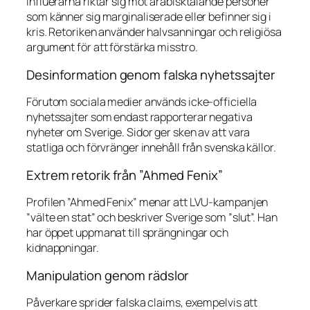
Influerarna riktar sig mot arabisktalande personer
som känner sig marginaliserade eller befinner sig i
kris. Retoriken använder halvsanningar och religiösa
argument för att förstärka misstro.
Desinformation genom falska nyhetssajter
Förutom sociala medier används icke-officiella
nyhetssajter som endast rapporterar negativa
nyheter om Sverige. Sidor ger sken av att vara
statliga och förvränger innehåll från svenska källor.
Extrem retorik från ”Ahmed Fenix”
Profilen ”Ahmed Fenix” menar att LVU-kampanjen
”välte en stat” och beskriver Sverige som ”slut”. Han
har öppet uppmanat till sprängningar och
kidnappningar.
Manipulation genom rädslor
Påverkare sprider falska claims, exempelvis att