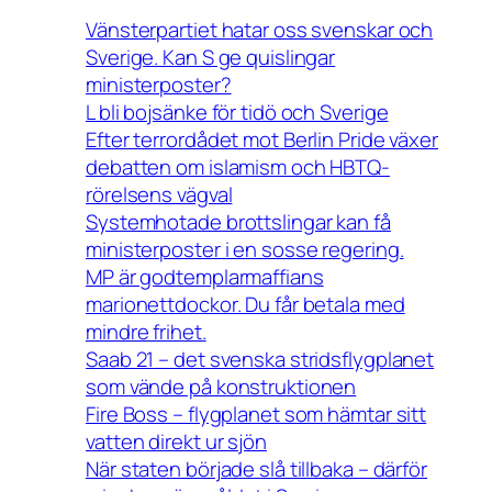
Vänsterpartiet hatar oss svenskar och
Sverige. Kan S ge quislingar
ministerposter?
L bli bojsänke för tidö och Sverige
Efter terrordådet mot Berlin Pride växer
debatten om islamism och HBTQ-
rörelsens vägval
Systemhotade brottslingar kan få
ministerposter i en sosse regering.
MP är godtemplarmaffians
marionettdockor. Du får betala med
mindre frihet.
Saab 21 – det svenska stridsflygplanet
som vände på konstruktionen
Fire Boss – flygplanet som hämtar sitt
vatten direkt ur sjön
När staten började slå tillbaka – därför