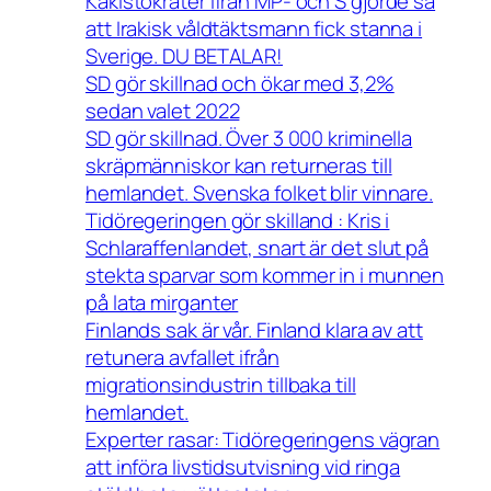
Kakistokrater ifrån MP- och S gjorde så
att Irakisk våldtäktsmann fick stanna i
Sverige. DU BETALAR!
SD gör skillnad och ökar med 3,2%
sedan valet 2022
SD gör skillnad. Över 3 000 kriminella
skräpmänniskor kan returneras till
hemlandet. Svenska folket blir vinnare.
Tidöregeringen gör skilland : Kris i
Schlaraffenlandet, snart är det slut på
stekta sparvar som kommer in i munnen
på lata mirganter
Finlands sak är vår. Finland klara av att
retunera avfallet ifrån
migrationsindustrin tillbaka till
hemlandet.
Experter rasar: Tidöregeringens vägran
att införa livstidsutvisning vid ringa