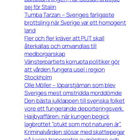
sej för Stalin
Tumba Tarzan – Sveriges farligaste
brottsling när Sverige var ett homogent
land
Fler och fler kräver att PUT skall
återkallas och omvandlas till
medborgarskap
Vänsterpartiets korrupta politiker gör
att vården fungera usel i region
Stockholm
Olle Möller – löparstjärnan som blev
Sveriges mest omstridda morddömde
Den bästa julklappen till svenska folket
vore ett fungerande deporteringsverk.
Haijbyaffären: när kungen begick
lagbrottet ”otukt som mot naturen är”.
Kriminalvården slösar med skattepegar
på lyxiga transporter av mördare och