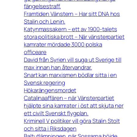
fängelsestraff.
Framtiden Vänstern – Har sitt DNA hos
Stalin och Lenin.
Katynmassakern – ett av 1900-talets
stora politiska brott – När vänsterpartiet
kamrater mördade 3000 polska
officeare
David från Syrien vill suga ut Sverige till
max innan han återvandrar.
Snart kan marxismen bödlar sitta i en
Svensk regering
Hökarängensmordet
Catalinaaffären – när Vänsterpartiet
hjälpte sina kamrater i öst att skjuta ner
ett civilt Svenskt flygplan.
Kriminell V politiker vill göra Stalin Stolt
och sitta i Riksdagen
Baltutlämningen, när Sossarna böjde