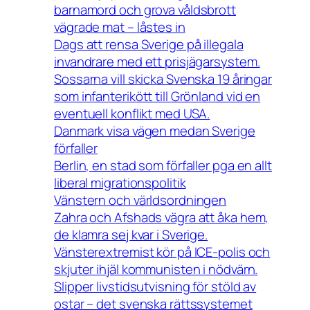
barnamord och grova våldsbrott
vägrade mat – låstes in
Dags att rensa Sverige på illegala
invandrare med ett prisjägarsystem.
Sossarna vill skicka Svenska 19 åringar
som infanterikött till Grönland vid en
eventuell konflikt med USA.
Danmark visa vägen medan Sverige
förfaller
Berlin, en stad som förfaller pga en allt
liberal migrationspolitik
Vänstern och världsordningen
Zahra och Afshads vägra att åka hem,
de klamra sej kvar i Sverige.
Vänsterextremist kör på ICE-polis och
skjuter ihjäl kommunisten i nödvärn.
Slipper livstidsutvisning för stöld av
ostar – det svenska rättssystemet