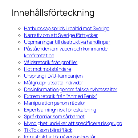
Innehållsförteckning
Hatbudskap sprids i realtid mot Sverige
Narrativ om att Sverige förtrycker
Uppmaningar till destruktiva handlingar
Påståenden om vapen och kommande
konfrontation
Våldsretorik från profiler
Hot mot motståndare
Ursprung i LVU-kampanjen
Målgrupp: utsatta individer
Desinformation genom falska nyhetssajter
Extrem retorik från ”Ahmed Fenix”
Manipulation genom rädslor
Expertvarning: risk för eskalering
Språkbarriär som sårbarhet
Myndighet undviker att specificera riskgrupp
TikTok som blind fläck
Infrastruktur för påverkan består