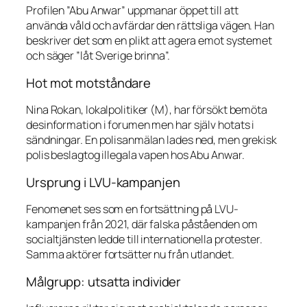
Profilen ”Abu Anwar” uppmanar öppet till att
använda våld och avfärdar den rättsliga vägen. Han
beskriver det som en plikt att agera emot systemet
och säger ”låt Sverige brinna”.
Hot mot motståndare
Nina Rokan, lokalpolitiker (M), har försökt bemöta
desinformation i forumen men har själv hotats i
sändningar. En polisanmälan lades ned, men grekisk
polis beslagtog illegala vapen hos Abu Anwar.
Ursprung i LVU-kampanjen
Fenomenet ses som en fortsättning på LVU-
kampanjen från 2021, där falska påståenden om
socialtjänsten ledde till internationella protester.
Samma aktörer fortsätter nu från utlandet.
Målgrupp: utsatta individer