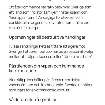
Ett återkommande narrativ beskriver Sverige som
ett land som ”förstör familjer”, ”hatar islam” och
”kidnappar barn”. Vardagliga företeelser som
banklån eller ungdomsaktiviteter framställs som
religiöst felaktiga.
Uppmaningar till destruktiva handlingar
I vissa sändningar hetsas tittare att agera mot
Sverige. I ett exempel uppmanas en pappa att välja
mellan att följa influencers eller ”förlora sina barn”.
Påståenden om vapen och kommande
konfrontation
Äldre klipp innehåller påståenden om dolda
vapengömmor och framtida våld. Sverige utmålas
som plats för en ofrånkomlig konflikt.
Våldsretorik från profiler