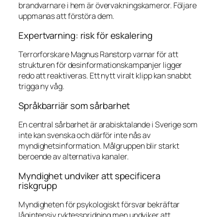
brandvarnare i hem är övervakningskameror. Följare
uppmanas att förstöra dem.
Expertvarning: risk för eskalering
Terrorforskare Magnus Ranstorp varnar för att
strukturen för desinformationskampanjer ligger
redo att reaktiveras. Ett nytt viralt klipp kan snabbt
trigga ny våg.
Språkbarriär som sårbarhet
En central sårbarhet är arabisktalande i Sverige som
inte kan svenska och därför inte nås av
myndighetsinformation. Målgruppen blir starkt
beroende av alternativa kanaler.
Myndighet undviker att specificera
riskgrupp
Myndigheten för psykologiskt försvar bekräftar
lågintensiv ryktesspridning men undviker att