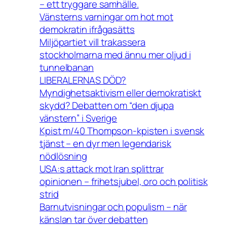
– ett tryggare samhälle.
Vänsterns varningar om hot mot
demokratin ifrågasätts
Miljöpartiet vill trakassera
stockholmarna med ännu mer oljud i
tunnelbanan
LIBERALERNAS DÖD?
Myndighetsaktivism eller demokratiskt
skydd? Debatten om “den djupa
vänstern” i Sverige
Kpist m/40 Thompson-kpisten i svensk
tjänst – en dyr men legendarisk
nödlösning
USA:s attack mot Iran splittrar
opinionen – frihetsjubel, oro och politisk
strid
Barnutvisningar och populism – när
känslan tar över debatten