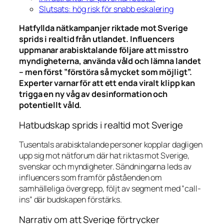
Slutsats: hög risk för snabb eskalering
Hatfyllda nätkampanjer riktade mot Sverige
sprids i realtid från utlandet. Influencers
uppmanar arabisktalande följare att misstro
myndigheterna, använda våld och lämna landet
– men först ”förstöra så mycket som möjligt”.
Experter varnar för att ett enda viralt klipp kan
trigga en ny våg av desinformation och
potentiellt våld.
Hatbudskap sprids i realtid mot Sverige
Tusentals arabisktalande personer kopplar dagligen
upp sig mot nätforum där hat riktas mot Sverige,
svenskar och myndigheter. Sändningarna leds av
influencers som framför påståenden om
samhälleliga övergrepp, följt av segment med ”call-
ins” där budskapen förstärks.
Narrativ om att Sverige förtrycker