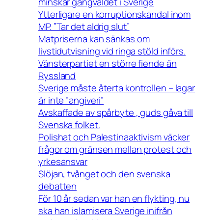
minskar gängvåldet i Sverige
Ytterligare en korruptionskandal inom
MP. ”Tar det aldrig slut”
Matpriserna kan sänkas om
livstidutvisning vid ringa stöld införs.
Vänsterpartiet en större fiende än
Ryssland
Sverige måste återta kontrollen – lagar
är inte ”angiveri”
Avskaffade av spårbyte , guds gåva till
Svenska folket.
Polishat och Palestinaaktivism väcker
frågor om gränsen mellan protest och
yrkesansvar
Slöjan, tvånget och den svenska
debatten
För 10 år sedan var han en flykting, nu
ska han islamisera Sverige inifrån