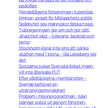
pedofiler.
Pendeltågens förseningar i tusentals
timmar– priset för Miljöpartiets politik
Spårbytet gav människor falska hopp.
Tidöregeringen gör om och gör rätt.
Jihad mot väst – tolerans, teokrati och
terror
Stockholm klarar inte ens att sänka
skatten med 1 krona – lilla Lekeberg gör
det
Sossarna sviker Svenska folket ingen.
Vill inte återkalla PUT
Efter våldtäckerna i hemtjänsten –
Sverige behöver en
utrensningsmyndighet
Problem i miljonprogrammen : Man
slänger sopor ut genom fönstren.