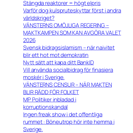
Stängda reaktorer = högt elpris
Varför dog kulspruteskyttar först i andra
världskriget?
VÄNSTERNS OMÖJLIGA REGERING –
MAKTKAMPEN SOM KAN AVGÖRA VALET
2026
Svensk bidragsislamism – när naivitet
blir ett hot mot demokratin
Nytt sätt att kapa ditt BankID
Vill använda socialbidrag för finasiera
moskér i Sverige.
VÄNSTERNS CENSUR – NÄR MAKTEN
BLIR RÄDD FÖR FOLKET
MP Politiker inbladad i
korruptionskandal
Ingen freak show i det offentliga
rummet : Böneutrop hör inte hemma i
Sverige.