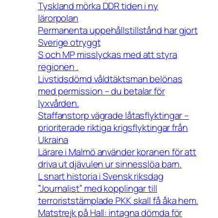
Tyskland mörka DDR tiden i ny
lärorpolan
Permanenta uppehållstillstånd har gjort
Sverige otryggt
S och MP misslyckas med att styra
regionen .
Livstidsdömd våldtäktsman belönas
med permission – du betalar för
lyxvården.
Staffanstorp vägrade låtasflyktingar –
prioriterade riktiga krigsflyktingar från
Ukraina
Lärare i Malmö använder koranen för att
driva ut djävulen ur sinnesslöa barn.
L snart historia i Svensk riksdag
”Journalist” med kopplingar till
terroriststämplade PKK skall få åka hem.
Matstrejk på Hall: intagna dömda för