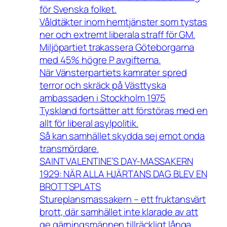
för Svenska folket.
Våldtäkter inom hemtjänster som tystas
ner och extremt liberala straff för GM.
Miljöpartiet trakassera Göteborgarna
med 45% högre P avgifterna.
När Vänsterpartiets kamrater spred
terror och skräck på Västtyska
ambassaden i Stockholm 1975
Tyskland fortsätter att förstöras med en
allt för liberal asylpolitik.
Så kan samhället skydda sej emot onda
transmördare.
SAINT VALENTINE’S DAY-MASSAKERN
1929: NÄR ALLA HJÄRTANS DAG BLEV EN
BROTTSPLATS
Stureplansmassakern – ett fruktansvärt
brott, där samhället inte klarade av att
ge gärningsmännen tillräckligt långa