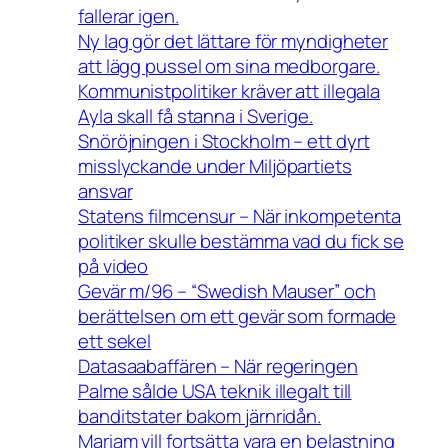
fallerar igen.
Ny lag gör det lättare för myndigheter
att lägg pussel om sina medborgare.
Kommunistpolitiker kräver att illegala
Ayla skall få stanna i Sverige.
Snöröjningen i Stockholm – ett dyrt
misslyckande under Miljöpartiets
ansvar
Statens filmcensur – När inkompetenta
politiker skulle bestämma vad du fick se
på video
Gevär m/96 – “Swedish Mauser” och
berättelsen om ett gevär som formade
ett sekel
Datasaabaffären – När regeringen
Palme sålde USA teknik illegalt till
banditstater bakom järnridån.
Mariam vill fortsätta vara en belastning