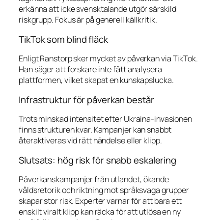
erkänna att icke svensktalande utgör särskild
riskgrupp. Fokus är på generell källkritik.
TikTok som blind fläck
Enligt Ranstorp sker mycket av påverkan via TikTok.
Han säger att forskare inte fått analysera
plattformen, vilket skapat en kunskapslucka.
Infrastruktur för påverkan består
Trots minskad intensitet efter Ukraina-invasionen
finns strukturen kvar. Kampanjer kan snabbt
återaktiveras vid rätt händelse eller klipp.
Slutsats: hög risk för snabb eskalering
Påverkanskampanjer från utlandet, ökande
våldsretorik och riktning mot språksvaga grupper
skapar stor risk. Experter varnar för att bara ett
enskilt viralt klipp kan räcka för att utlösa en ny