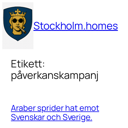
Hoppa
till
innehåll
Stockholm.homes
Etikett:
påverkanskampanj
Araber sprider hat emot
Svenskar och Sverige.