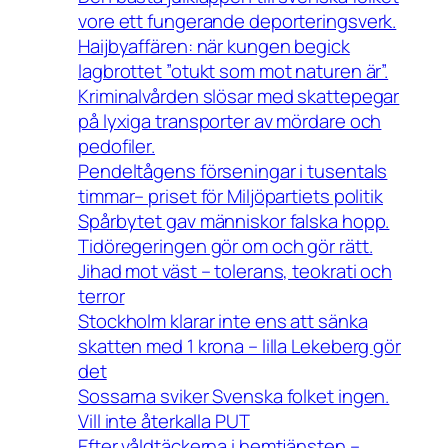
vore ett fungerande deporteringsverk.
Haijbyaffären: när kungen begick
lagbrottet ”otukt som mot naturen är”.
Kriminalvården slösar med skattepegar
på lyxiga transporter av mördare och
pedofiler.
Pendeltågens förseningar i tusentals
timmar– priset för Miljöpartiets politik
Spårbytet gav människor falska hopp.
Tidöregeringen gör om och gör rätt.
Jihad mot väst – tolerans, teokrati och
terror
Stockholm klarar inte ens att sänka
skatten med 1 krona – lilla Lekeberg gör
det
Sossarna sviker Svenska folket ingen.
Vill inte återkalla PUT
Efter våldtäckerna i hemtjänsten –