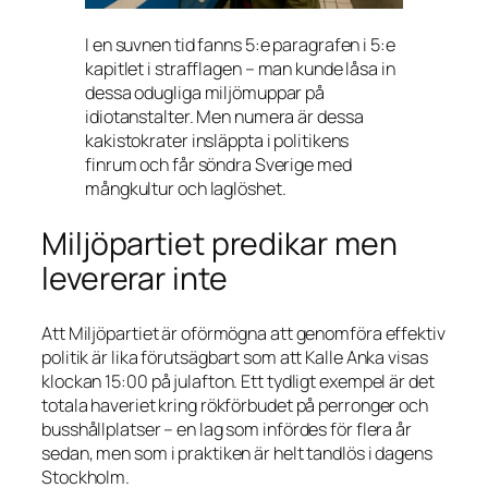
I en suvnen tid fanns 5:e paragrafen i 5:e
kapitlet i strafflagen – man kunde låsa in
dessa odugliga miljömuppar på
idiotanstalter. Men numera är dessa
kakistokrater insläppta i politikens
finrum och får söndra Sverige med
mångkultur och laglöshet.
Miljöpartiet predikar men
levererar inte
Att Miljöpartiet är oförmögna att genomföra effektiv
politik är lika förutsägbart som att Kalle Anka visas
klockan 15:00 på julafton. Ett tydligt exempel är det
totala haveriet kring rökförbudet på perronger och
busshållplatser – en lag som infördes för flera år
sedan, men som i praktiken är helt tandlös i dagens
Stockholm.