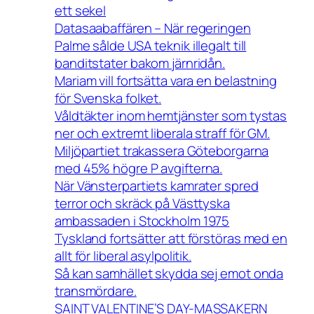
ett sekel
Datasaabaffären – När regeringen
Palme sålde USA teknik illegalt till
banditstater bakom järnridån.
Mariam vill fortsätta vara en belastning
för Svenska folket.
Våldtäkter inom hemtjänster som tystas
ner och extremt liberala straff för GM.
Miljöpartiet trakassera Göteborgarna
med 45% högre P avgifterna.
När Vänsterpartiets kamrater spred
terror och skräck på Västtyska
ambassaden i Stockholm 1975
Tyskland fortsätter att förstöras med en
allt för liberal asylpolitik.
Så kan samhället skydda sej emot onda
transmördare.
SAINT VALENTINE’S DAY-MASSAKERN