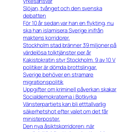
yrkesansvar
Slöjan, tvånget och den svenska
debatten
För 10 år sedan var han en flykting, nu
ska han islamisera Sverige inifrån
maktens korridorer.
Stockholm stad bränner 39 miljoner på
värdelösa tolktjänster per år
Kakistokratin styr Stockholm. 9 av 10 V
politiker är dömda brottslingar.
Sverige behöver en stramare
migrationspolitik
Uppgifter om kriminell påverkan skakar
Socialdemokraterna i Botkyrka
Vänsterpartiets kan bli etttallvarlig
säkerhetshot efter valet om det får
ministerposter.
Den nya åsiktskorridoren: när