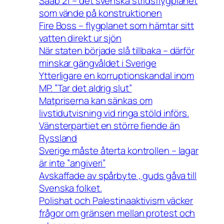
Saab 21 – det svenska stridsflygplanet
som vände på konstruktionen
Fire Boss – flygplanet som hämtar sitt
vatten direkt ur sjön
När staten började slå tillbaka – därför
minskar gängvåldet i Sverige
Ytterligare en korruptionskandal inom
MP. ”Tar det aldrig slut”
Matpriserna kan sänkas om
livstidutvisning vid ringa stöld införs.
Vänsterpartiet en större fiende än
Ryssland
Sverige måste återta kontrollen – lagar
är inte ”angiveri”
Avskaffade av spårbyte , guds gåva till
Svenska folket.
Polishat och Palestinaaktivism väcker
frågor om gränsen mellan protest och