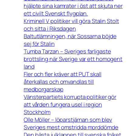
hjälpte sina kamrater i öst att skjuta ner
ett civilt Svenskt flygplan.
Kriminell V politiker vill göra Stalin Stolt
och sitta i Riksdagen
Baltutlämningen, när Sossarna böjde
sej för Stalin
Tumba Tarzan – Sveriges farligaste
brottsling när Sverige var ett homogent
land
Fler och fler kräver att PUT skall
återkallas och omvandlas till
medborgarskap
Vänsterpartiets korrupta politiker gör
att vården fungera usel i region
Stockholm
Olle Möller – löparstjärnan som blev
Sveriges mest omstridda morddömde
Den bästa julklappen till svenska folket