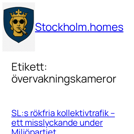
Hoppa
till
innehåll
Stockholm.homes
Etikett:
övervakningskameror
SL:s rökfria kollektivtrafik –
ett misslyckande under
Miljöpartiet