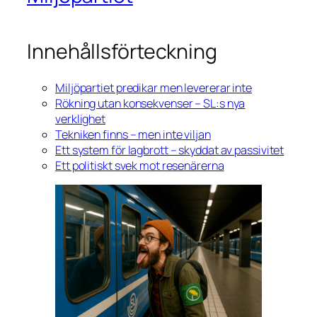
Innehållsförteckning
Miljöpartiet predikar men levererar inte
Rökning utan konsekvenser – SL:s nya
verklighet
Tekniken finns – men inte viljan
Ett system för lagbrott – skyddat av passivitet
Ett politiskt svek mot resenärerna