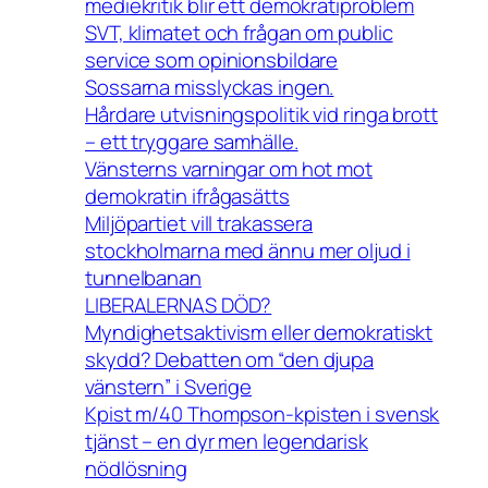
mediekritik blir ett demokratiproblem
SVT, klimatet och frågan om public
service som opinionsbildare
Sossarna misslyckas ingen.
Hårdare utvisningspolitik vid ringa brott
– ett tryggare samhälle.
Vänsterns varningar om hot mot
demokratin ifrågasätts
Miljöpartiet vill trakassera
stockholmarna med ännu mer oljud i
tunnelbanan
LIBERALERNAS DÖD?
Myndighetsaktivism eller demokratiskt
skydd? Debatten om “den djupa
vänstern” i Sverige
Kpist m/40 Thompson-kpisten i svensk
tjänst – en dyr men legendarisk
nödlösning