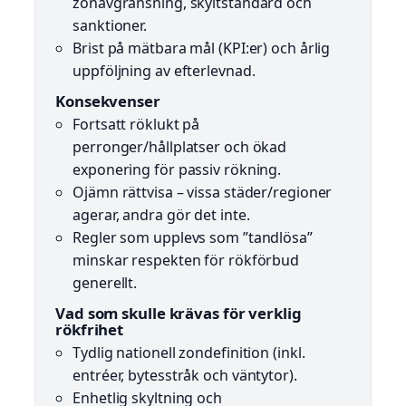
zonavgränsning, skyltstandard och
sanktioner.
Brist på mätbara mål (KPI:er) och årlig
uppföljning av efterlevnad.
Konsekvenser
Fortsatt röklukt på
perronger/hållplatser och ökad
exponering för passiv rökning.
Ojämn rättvisa – vissa städer/regioner
agerar, andra gör det inte.
Regler som upplevs som ”tandlösa”
minskar respekten för rökförbud
generellt.
Vad som skulle krävas för verklig
rökfrihet
Tydlig nationell zondefinition (inkl.
entréer, bytesstråk och väntytor).
Enhetlig skyltning och