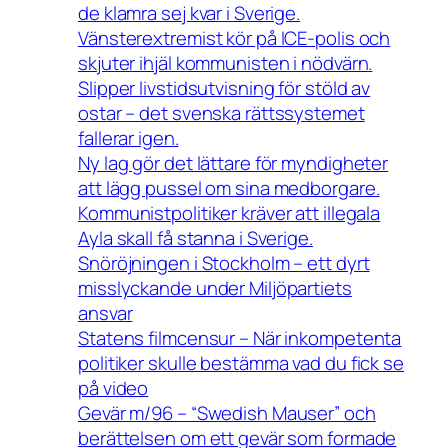
de klamra sej kvar i Sverige.
Vänsterextremist kör på ICE-polis och
skjuter ihjäl kommunisten i nödvärn.
Slipper livstidsutvisning för stöld av
ostar – det svenska rättssystemet
fallerar igen.
Ny lag gör det lättare för myndigheter
att lägg pussel om sina medborgare.
Kommunistpolitiker kräver att illegala
Ayla skall få stanna i Sverige.
Snöröjningen i Stockholm – ett dyrt
misslyckande under Miljöpartiets
ansvar
Statens filmcensur – När inkompetenta
politiker skulle bestämma vad du fick se
på video
Gevär m/96 – “Swedish Mauser” och
berättelsen om ett gevär som formade