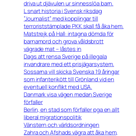
driva ut djävulen ur sinnesslöa barn.
L snart historia i Svensk riksdag
”Journalist” med kopplingar till
terroriststämplade PKK skall få åka hem.
Matstrejk på Hall: intagna dömda för
barnamord och grova våldsbrott
vägrade mat – låstes in
Dags att rensa Sverige på illegala
invandrare med ett prisjägarsystem.
Sossarna vill skicka Svenska 19 åringar
som infanterikött till Grönland vid en
eventuell konflikt med USA.
Danmark visa vägen medan Sverige
förfaller
Berlin, en stad som förfaller pga en allt
liberal migrationspolitik
Vänstern och världsordningen
Zahra och Afshads vägra att åka hem,