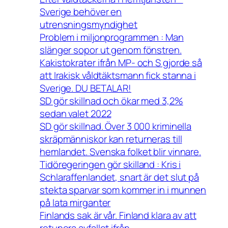
Sverige behöver en
utrensningsmyndighet
Problem i miljonprogrammen : Man
slänger sopor ut genom fönstren.
Kakistokrater ifrån MP- och S gjorde så
att Irakisk våldtäktsmann fick stanna i
Sverige. DU BETALAR!
SD gör skillnad och ökar med 3,2%
sedan valet 2022
SD gör skillnad. Över 3 000 kriminella
skräpmänniskor kan returneras till
hemlandet. Svenska folket blir vinnare.
Tidöregeringen gör skilland : Kris i
Schlaraffenlandet, snart är det slut på
stekta sparvar som kommer in i munnen
på lata mirganter
Finlands sak är vår. Finland klara av att