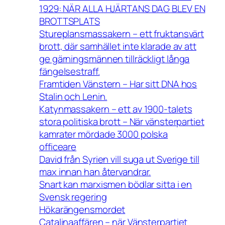
1929: NÄR ALLA HJÄRTANS DAG BLEV EN
BROTTSPLATS
Stureplansmassakern – ett fruktansvärt
brott, där samhället inte klarade av att
ge gärningsmännen tillräckligt långa
fängelsestraff.
Framtiden Vänstern – Har sitt DNA hos
Stalin och Lenin.
Katynmassakern – ett av 1900-talets
stora politiska brott – När vänsterpartiet
kamrater mördade 3000 polska
officeare
David från Syrien vill suga ut Sverige till
max innan han återvandrar.
Snart kan marxismen bödlar sitta i en
Svensk regering
Hökarängensmordet
Catalinaaffären – när Vänsterpartiet