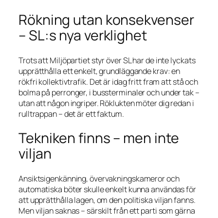
Rökning utan konsekvenser
– SL:s nya verklighet
Trots att Miljöpartiet styr över SL har de inte lyckats
upprätthålla ett enkelt, grundläggande krav: en
rökfri kollektivtrafik. Det är idag fritt fram att stå och
bolma på perronger, i bussterminaler och under tak –
utan att någon ingriper. Röklukten möter dig redan i
rulltrappan – det är ett faktum.
Tekniken finns – men inte
viljan
Ansiktsigenkänning, övervakningskameror och
automatiska böter skulle enkelt kunna användas för
att upprätthålla lagen, om den politiska viljan fanns.
Men viljan saknas – särskilt från ett parti som gärna