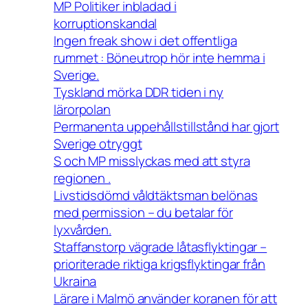
MP Politiker inbladad i
korruptionskandal
Ingen freak show i det offentliga
rummet : Böneutrop hör inte hemma i
Sverige.
Tyskland mörka DDR tiden i ny
lärorpolan
Permanenta uppehållstillstånd har gjort
Sverige otryggt
S och MP misslyckas med att styra
regionen .
Livstidsdömd våldtäktsman belönas
med permission – du betalar för
lyxvården.
Staffanstorp vägrade låtasflyktingar –
prioriterade riktiga krigsflyktingar från
Ukraina
Lärare i Malmö använder koranen för att