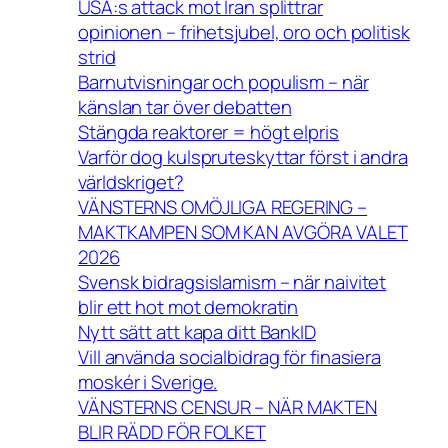
USA:s attack mot Iran splittrar
opinionen – frihetsjubel, oro och politisk
strid
Barnutvisningar och populism – när
känslan tar över debatten
Stängda reaktorer = högt elpris
Varför dog kulspruteskyttar först i andra
världskriget?
VÄNSTERNS OMÖJLIGA REGERING –
MAKTKAMPEN SOM KAN AVGÖRA VALET
2026
Svensk bidragsislamism – när naivitet
blir ett hot mot demokratin
Nytt sätt att kapa ditt BankID
Vill använda socialbidrag för finasiera
moskér i Sverige.
VÄNSTERNS CENSUR – NÄR MAKTEN
BLIR RÄDD FÖR FOLKET