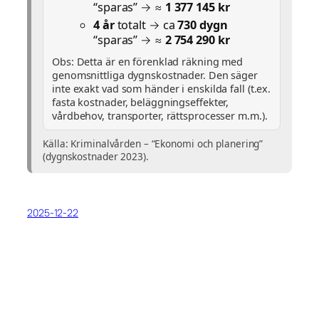
“sparas” → ≈
1 377 145 kr
4 år
totalt → ca
730 dygn
“sparas” → ≈
2 754 290 kr
Obs: Detta är en förenklad räkning med
genomsnittliga dygnskostnader. Den säger
inte exakt vad som händer i enskilda fall (t.ex.
fasta kostnader, beläggningseffekter,
vårdbehov, transporter, rättsprocesser m.m.).
Källa: Kriminalvården – “Ekonomi och planering”
(dygnskostnader 2023).
2025-12-22