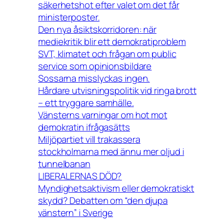
säkerhetshot efter valet om det får
ministerposter.
Den nya åsiktskorridoren: när
mediekritik blir ett demokratiproblem
SVT, klimatet och frågan om public
service som opinionsbildare
Sossarna misslyckas ingen.
Hårdare utvisningspolitik vid ringa brott
– ett tryggare samhälle.
Vänsterns varningar om hot mot
demokratin ifrågasätts
Miljöpartiet vill trakassera
stockholmarna med ännu mer oljud i
tunnelbanan
LIBERALERNAS DÖD?
Myndighetsaktivism eller demokratiskt
skydd? Debatten om “den djupa
vänstern” i Sverige