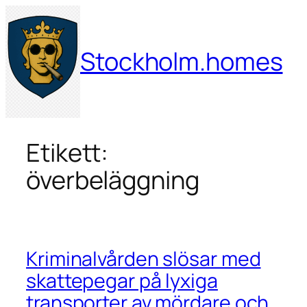
Hoppa
till
innehåll
Stockholm.homes
Etikett:
överbeläggning
Kriminalvården slösar med
skattepegar på lyxiga
transporter av mördare och