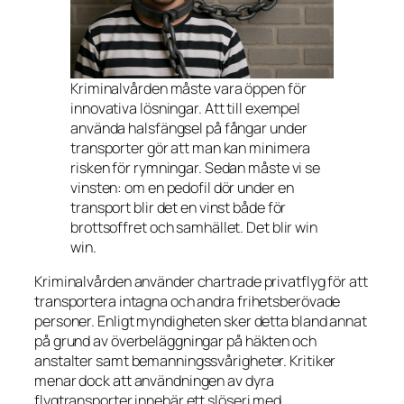
Kriminalvården måste vara öppen för
innovativa lösningar. Att till exempel
använda halsfängsel på fångar under
transporter gör att man kan minimera
risken för rymningar. Sedan måste vi se
vinsten: om en pedofil dör under en
transport blir det en vinst både för
brottsoffret och samhället. Det blir win
win.
Kriminalvården använder chartrade privatflyg för att
transportera intagna och andra frihetsberövade
personer. Enligt myndigheten sker detta bland annat
på grund av överbeläggningar på häkten och
anstalter samt bemanningssvårigheter. Kritiker
menar dock att användningen av dyra
flygtransporter innebär ett slöseri med