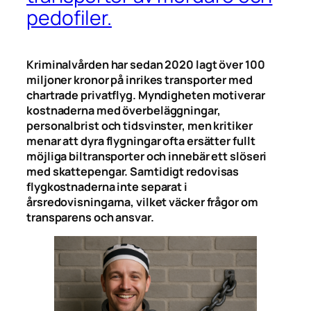
pedofiler.
Kriminalvården har sedan 2020 lagt över 100
miljoner kronor på inrikes transporter med
chartrade privatflyg. Myndigheten motiverar
kostnaderna med överbeläggningar,
personalbrist och tidsvinster, men kritiker
menar att dyra flygningar ofta ersätter fullt
möjliga biltransporter och innebär ett slöseri
med skattepengar. Samtidigt redovisas
flygkostnaderna inte separat i
årsredovisningarna, vilket väcker frågor om
transparens och ansvar.