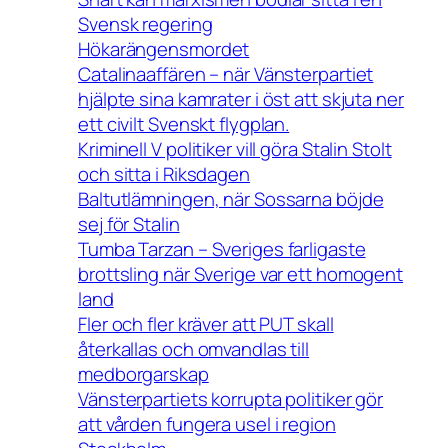
Svensk regering
Hökarängensmordet
Catalinaaffären – när Vänsterpartiet
hjälpte sina kamrater i öst att skjuta ner
ett civilt Svenskt flygplan.
Kriminell V politiker vill göra Stalin Stolt
och sitta i Riksdagen
Baltutlämningen, när Sossarna böjde
sej för Stalin
Tumba Tarzan – Sveriges farligaste
brottsling när Sverige var ett homogent
land
Fler och fler kräver att PUT skall
återkallas och omvandlas till
medborgarskap
Vänsterpartiets korrupta politiker gör
att vården fungera usel i region