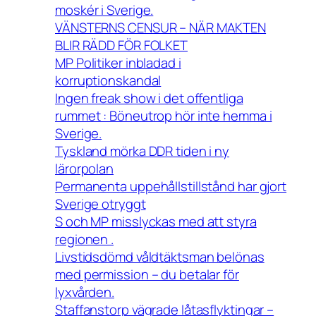
moskér i Sverige.
VÄNSTERNS CENSUR – NÄR MAKTEN
BLIR RÄDD FÖR FOLKET
MP Politiker inbladad i
korruptionskandal
Ingen freak show i det offentliga
rummet : Böneutrop hör inte hemma i
Sverige.
Tyskland mörka DDR tiden i ny
lärorpolan
Permanenta uppehållstillstånd har gjort
Sverige otryggt
S och MP misslyckas med att styra
regionen .
Livstidsdömd våldtäktsman belönas
med permission – du betalar för
lyxvården.
Staffanstorp vägrade låtasflyktingar –