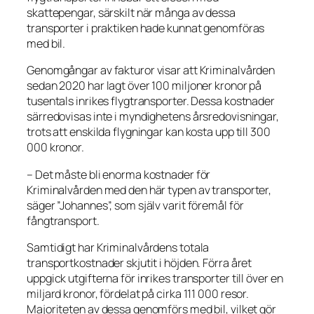
skattepengar, särskilt när många av dessa
transporter i praktiken hade kunnat genomföras
med bil.
Genomgångar av fakturor visar att Kriminalvården
sedan 2020 har lagt över 100 miljoner kronor på
tusentals inrikes flygtransporter. Dessa kostnader
särredovisas inte i myndighetens årsredovisningar,
trots att enskilda flygningar kan kosta upp till 300
000 kronor.
– Det måste bli enorma kostnader för
Kriminalvården med den här typen av transporter,
säger ”Johannes”, som själv varit föremål för
fångtransport.
Samtidigt har Kriminalvårdens totala
transportkostnader skjutit i höjden. Förra året
uppgick utgifterna för inrikes transporter till över en
miljard kronor, fördelat på cirka 111 000 resor.
Majoriteten av dessa genomförs med bil, vilket gör