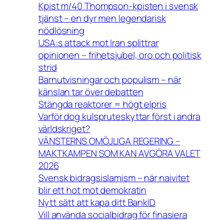
Kpist m/40 Thompson-kpisten i svensk
tjänst – en dyr men legendarisk
nödlösning
USA:s attack mot Iran splittrar
opinionen – frihetsjubel, oro och politisk
strid
Barnutvisningar och populism – när
känslan tar över debatten
Stängda reaktorer = högt elpris
Varför dog kulspruteskyttar först i andra
världskriget?
VÄNSTERNS OMÖJLIGA REGERING –
MAKTKAMPEN SOM KAN AVGÖRA VALET
2026
Svensk bidragsislamism – när naivitet
blir ett hot mot demokratin
Nytt sätt att kapa ditt BankID
Vill använda socialbidrag för finasiera