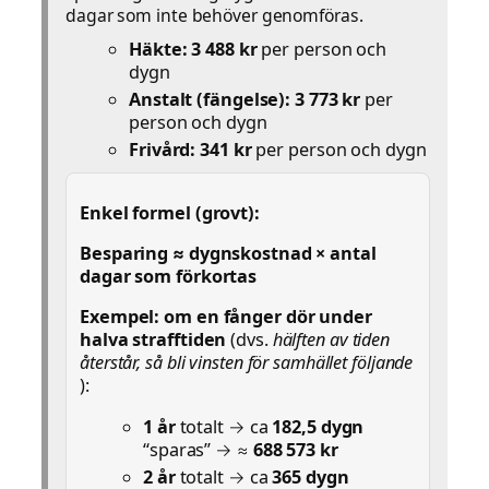
dagar som inte behöver genomföras.
Häkte:
3 488 kr
per person och
dygn
Anstalt (fängelse):
3 773 kr
per
person och dygn
Frivård:
341 kr
per person och dygn
Enkel formel (grovt):
Besparing ≈ dygnskostnad × antal
dagar som förkortas
Exempel: om en fånger dör under
halva strafftiden
(dvs.
hälften av tiden
återstår, så bli vinsten för samhället följande
):
1 år
totalt → ca
182,5 dygn
“sparas” → ≈
688 573 kr
2 år
totalt → ca
365 dygn