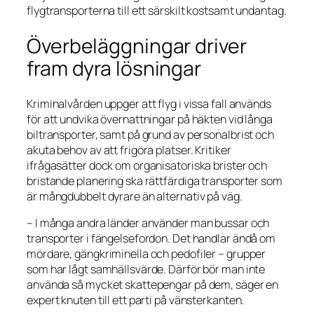
flygtransporterna till ett särskilt kostsamt undantag.
Överbeläggningar driver
fram dyra lösningar
Kriminalvården uppger att flyg i vissa fall används
för att undvika övernattningar på häkten vid långa
biltransporter, samt på grund av personalbrist och
akuta behov av att frigöra platser. Kritiker
ifrågasätter dock om organisatoriska brister och
bristande planering ska rättfärdiga transporter som
är mångdubbelt dyrare än alternativ på väg.
– I många andra länder använder man bussar och
transporter i fängelsefordon. Det handlar ändå om
mördare, gängkriminella och pedofiler – grupper
som har lågt samhällsvärde. Därför bör man inte
använda så mycket skattepengar på dem, säger en
expert knuten till ett parti på vänsterkanten.