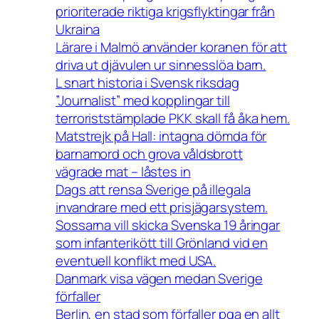
prioriterade riktiga krigsflyktingar från
Ukraina
Lärare i Malmö använder koranen för att
driva ut djävulen ur sinnesslöa barn.
L snart historia i Svensk riksdag
”Journalist” med kopplingar till
terroriststämplade PKK skall få åka hem.
Matstrejk på Hall: intagna dömda för
barnamord och grova våldsbrott
vägrade mat – låstes in
Dags att rensa Sverige på illegala
invandrare med ett prisjägarsystem.
Sossarna vill skicka Svenska 19 åringar
som infanterikött till Grönland vid en
eventuell konflikt med USA.
Danmark visa vägen medan Sverige
förfaller
Berlin, en stad som förfaller pga en allt