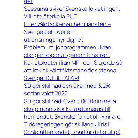
det
Sossarna sviker Svenska folket ingen.
Vill inte återkalla PUT
Efter våldtäckerna i hemtjänsten –
Sverige behöver en
utrensningsmyndighet
Problem i miljonprogrammen : Man
slänger sopor ut genom fönstren.
Kakistokrater ifrån MP- och S gjorde så
att Irakisk våldtäktsmann fick stanna i
Sverige. DU BETALAR!
SD gör skillnad och ökar med 3,2%
sedan valet 2022
SD gör skillnad. Över 3 000 kriminella
skräpmänniskor kan returneras till
hemlandet. Svenska folket blir vinnare.
Tidöregeringen gör skilland : Kris i
Schlaraffenlandet, snart är det slut på