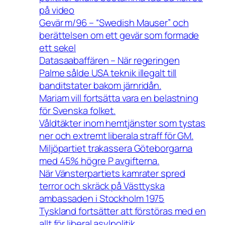
på video
Gevär m/96 – “Swedish Mauser” och
berättelsen om ett gevär som formade
ett sekel
Datasaabaffären – När regeringen
Palme sålde USA teknik illegalt till
banditstater bakom järnridån.
Mariam vill fortsätta vara en belastning
för Svenska folket.
Våldtäkter inom hemtjänster som tystas
ner och extremt liberala straff för GM.
Miljöpartiet trakassera Göteborgarna
med 45% högre P avgifterna.
När Vänsterpartiets kamrater spred
terror och skräck på Västtyska
ambassaden i Stockholm 1975
Tyskland fortsätter att förstöras med en
allt för liberal asylpolitik.