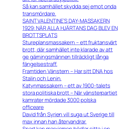
Så kan samhället skydda sej emot onda
transmördare.
SAINT VALENTINE’S DAY-MASSAKERN
1929: NÄR ALLA HJÄRTANS DAG BLEV EN
BROTTSPLATS
Stureplansmassakern – ett fruktansvärt
brott, där samhället inte klarade av att
ge gärningsmännen tillräckligt långa
fängelsestraff.
Framtiden Vänstern – Har sitt DNA hos
Stalin och Lenin.
Katynmassakern – ett av 1900-talets
stora politiska brott – När vänsterpartiet
kamrater mördade 3000 polska
officeare
David från Syrien vill suga ut Sverige till
max innan han återvandrar.
Snart kan marxismen bödlar sitta i en