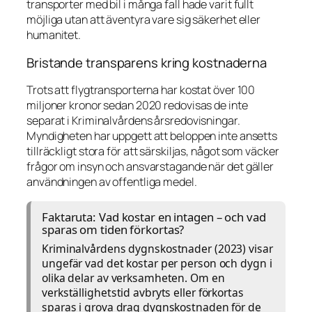
transporter med bil i många fall hade varit fullt
möjliga utan att äventyra vare sig säkerhet eller
humanitet.
Bristande transparens kring kostnaderna
Trots att flygtransporterna har kostat över 100
miljoner kronor sedan 2020 redovisas de inte
separat i Kriminalvårdens årsredovisningar.
Myndigheten har uppgett att beloppen inte ansetts
tillräckligt stora för att särskiljas, något som väcker
frågor om insyn och ansvarstagande när det gäller
användningen av offentliga medel.
Faktaruta: Vad kostar en intagen – och vad
sparas om tiden förkortas?
Kriminalvårdens dygnskostnader (2023) visar
ungefär vad det kostar per person och dygn i
olika delar av verksamheten. Om en
verkställighetstid avbryts eller förkortas
sparas i grova drag dygnskostnaden för de