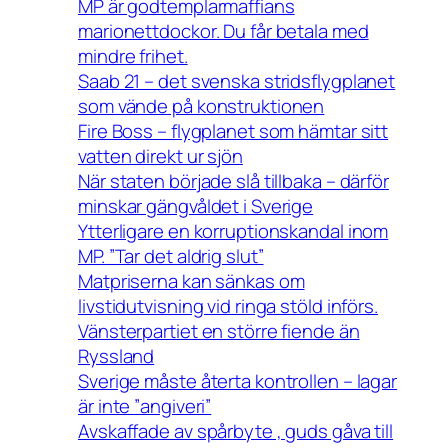
MP är godtemplarmaffians
marionettdockor. Du får betala med
mindre frihet.
Saab 21 – det svenska stridsflygplanet
som vände på konstruktionen
Fire Boss – flygplanet som hämtar sitt
vatten direkt ur sjön
När staten började slå tillbaka – därför
minskar gängvåldet i Sverige
Ytterligare en korruptionskandal inom
MP. ”Tar det aldrig slut”
Matpriserna kan sänkas om
livstidutvisning vid ringa stöld införs.
Vänsterpartiet en större fiende än
Ryssland
Sverige måste återta kontrollen – lagar
är inte ”angiveri”
Avskaffade av spårbyte , guds gåva till