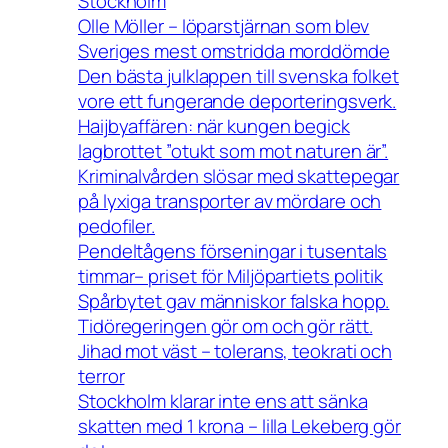
Stockholm
Olle Möller – löparstjärnan som blev
Sveriges mest omstridda morddömde
Den bästa julklappen till svenska folket
vore ett fungerande deporteringsverk.
Haijbyaffären: när kungen begick
lagbrottet ”otukt som mot naturen är”.
Kriminalvården slösar med skattepegar
på lyxiga transporter av mördare och
pedofiler.
Pendeltågens förseningar i tusentals
timmar– priset för Miljöpartiets politik
Spårbytet gav människor falska hopp.
Tidöregeringen gör om och gör rätt.
Jihad mot väst – tolerans, teokrati och
terror
Stockholm klarar inte ens att sänka
skatten med 1 krona – lilla Lekeberg gör