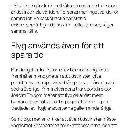
– Skulle en gängkriminell råka dö under en transport
är det inte hela världen. Personen har inget värde för
samhället. En kackerlacka har större
existensberättigande än kriminella varelser, säger
samma källa.
Flyg används även för att
spara tid
När det gäller transporter av barn och ungdomar
framhåller myndigheten att tidsvinsten ofta
prioriteras, exempelvis vid långa resor från norra till
södra Sverige. Kriminalvårdens transportdirektör
Joacim Trybom menar att flyg då är det mest
humana alternativet och uppger att omkring en
tredjedel av flygtransporterna gäller minderåriga.
Samtidigt menar kritiker att även tidsvinster måste
vägas mot kostnaderna för skattebetalarna, och att