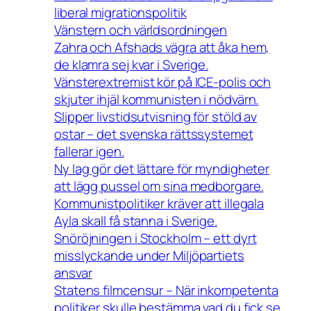
liberal migrationspolitik
Vänstern och världsordningen
Zahra och Afshads vägra att åka hem,
de klamra sej kvar i Sverige.
Vänsterextremist kör på ICE-polis och
skjuter ihjäl kommunisten i nödvärn.
Slipper livstidsutvisning för stöld av
ostar – det svenska rättssystemet
fallerar igen.
Ny lag gör det lättare för myndigheter
att lägg pussel om sina medborgare.
Kommunistpolitiker kräver att illegala
Ayla skall få stanna i Sverige.
Snöröjningen i Stockholm – ett dyrt
misslyckande under Miljöpartiets
ansvar
Statens filmcensur – När inkompetenta
politiker skulle bestämma vad du fick se