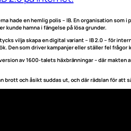
rna hade en hemlig polis – IB. En organisation som i
ter kunde hamna i fängelse på lösa grunder.
ycks vilja skapa en digital variant – IB 2.0 – för in
sök. Den som driver kampanjer eller ställer fel frågor
al version av 1600-talets häxbränningar – där makten
n brott och åsikt suddas ut, och där rädslan för att s