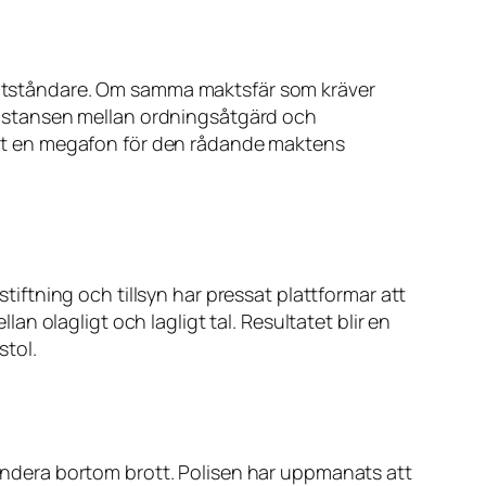
gsmotståndare. Om samma maktsfär som kräver
r distansen mellan ordningsåtgärd och
 lätt en megafon för den rådande maktens
stiftning och tillsyn har pressat plattformar att
lan olagligt och lagligt tal. Resultatet blir en
stol.
xpandera bortom brott. Polisen har uppmanats att