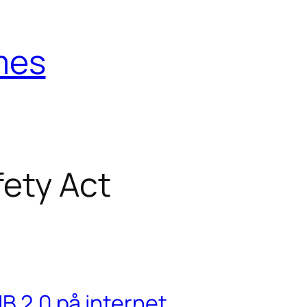
mes
fety Act
IB 2.0 på internet.