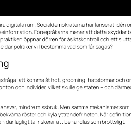
 våra digitala rum. Socialdemokraterna har lanserat idén 
sinformation. Förespråkarna menar att detta skyddar ba
 i praktiken öppnar dörren för åsiktskontroll och ett slu
e där politiker vill bestämma vad som får sägas?
ing
fråga: att komma åt hot, grooming, hatstormar och organ
ton och individer, vilket skulle ge staten – och därmed 
r ansvar, mindre missbruk. Men samma mekanismer som gör
bekväma röster och kyla yttrandefriheten. När definitionen
on där lagligt tal riskerar att behandlas som brottsligt.