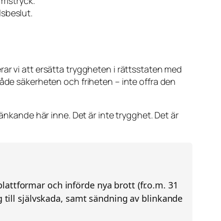
rms­tryck.
sbeslut.
kerar vi att ersätta tryggheten i rättsstaten med
både säkerheten och friheten – inte offra den
tänkande här inne. Det är inte trygghet. Det är
ttformar och införde nya brott (fr.o.m. 31
 till självskada, samt sändning av blinkande