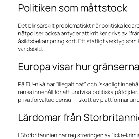
Politiken som måttstock
Det blir särskilt problematiskt när politiska l
nätpoliser också antyder att kritiker drivs av “
åsiktsbekämpning kort. Ett statligt verktyg som 
världsbild.
Europa visar hur gränsern
På EU-nivå har “illegalt hat” och “skadligt innehå
rensa innehåll för att undvika politiska påföljder.
privatförvaltad censur – skött av plattformar und
Lärdomar från Storbritann
I Storbritannien har registreringen av “icke-kri