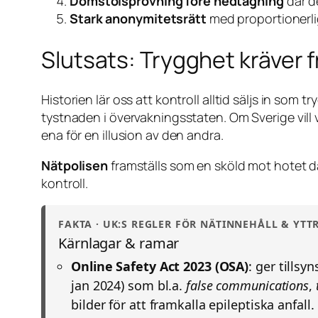
Domstolsprövning före nedtagning
där de
Stark anonymitetsrätt
med proportionerli
Slutsats: Trygghet kräver f
Historien lär oss att kontroll alltid säljs in som 
tystnaden i övervakningsstaten. Om Sverige vill 
ena för en illusion av den andra.
Nätpolisen
framställs som en sköld mot hotet där
kontroll.
FAKTA · UK:S REGLER FÖR NÄTINNEHÅLL & YT
Kärnlagar & ramar
Online Safety Act 2023 (OSA)
: ger tills
jan 2024) som bl.a.
false communications
,
bilder för att framkalla epileptiska anfall.