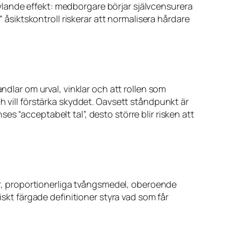
lande effekt: medborgare börjar självcensurera
” åsiktskontroll riskerar att normalisera hårdare
ndlar om urval, vinklar och att rollen som
h vill förstärka skyddet. Oavsett ståndpunkt är
s “acceptabelt tal”, desto större blir risken att
gar, proportionerliga tvångsmedel, oberoende
iskt färgade definitioner styra vad som får