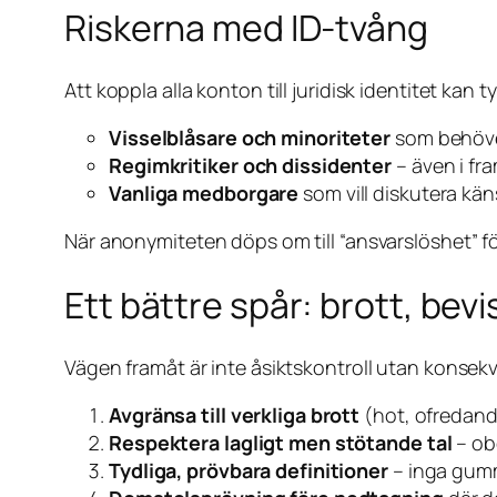
Riskerna med ID-tvång
Att koppla alla konton till juridisk identitet kan 
Visselblåsare och minoriteter
som behöver
Regimkritiker och dissidenter
– även i fra
Vanliga medborgare
som vill diskutera kän
När anonymiteten döps om till “ansvarslöshet” för
Ett bättre spår: brott, bev
Vägen framåt är inte åsiktskontroll utan konsekv
Avgränsa till verkliga brott
(hot, ofredand
Respektera lagligt men stötande tal
– obe
Tydliga, prövbara definitioner
– inga gumm