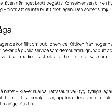
 även när inget brott begåtts. Konsekvensen blir en ky
g – trots att de inte brutit mot lagen. Den sortens “mjuk
råga
agande konflikt om public service. Kritiken från höger ha
ern pekar på public service som demokratisk grundbult oc
över både medieinfrastruktur och normer för vad som anse
på nätet – kräver skarpa, rättssäkra verktyg: tydliga la
t från att låta moralpoliser, uppförandekoder eller polit
en väger åsikter.