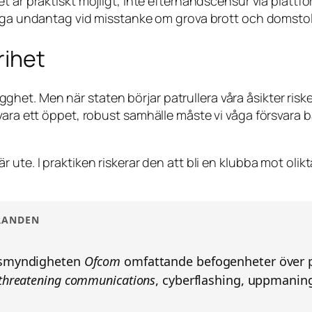
t är praktiskt möjligt, inte efterhandscensur via plattfo
ga undantag vid misstanke om grova brott och domstol
rihet
trygghet. Men när staten börjar patrullera våra åsikter ris
vara ett öppet, robust samhälle måste vi våga försvara 
 ute. I praktiken riskerar den att bli en klubba mot olik
TRANDEN
ynsmyndigheten
Ofcom
omfattande befogenheter över pla
threatening communications
, cyberflashing, uppmaning