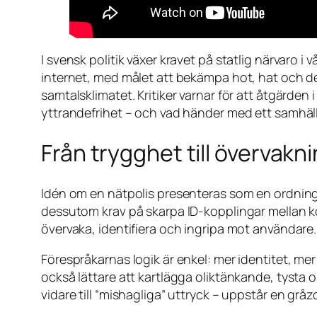
I svensk politik växer kravet på statlig närvaro i
internet, med målet att bekämpa hot, hat och de
samtalsklimatet. Kritiker varnar för att åtgärden
yttrandefrihet – och vad händer med ett samhäll
Från trygghet till övervakn
Idén om en nätpolis presenteras som en ordnings
dessutom krav på skarpa ID-kopplingar mellan kon
övervaka, identifiera och ingripa mot användare.
Förespråkarnas logik är enkel: mer identitet, me
också lättare att kartlägga oliktänkande, tysta o
vidare till “mishagliga” uttryck – uppstår en gråz