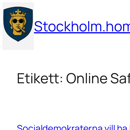
Hoppa
till
Stockholm.ho
innehåll
Etikett:
Online Sa
Socialdemokraterna vill ha 