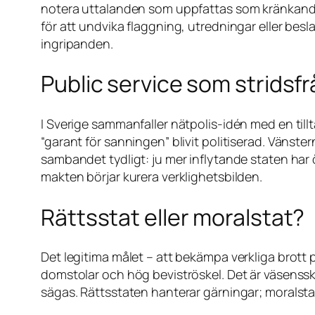
notera uttalanden som uppfattas som kränkande,
för att undvika flaggning, utredningar eller besla
ingripanden.
Public service som stridsf
I Sverige sammanfaller nätpolis-idén med en tillt
“garant för sanningen” blivit politiserad. Vänst
sambandet tydligt: ju mer inflytande staten har 
makten börjar kurera verklighetsbilden.
Rättsstat eller moralstat?
Det legitima målet – att bekämpa verkliga brott 
domstolar och hög beviströskel. Det är väsensskil
sägas. Rättsstaten hanterar gärningar; moralstat