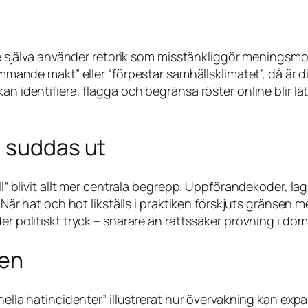
edare själva använder retorik som misstänkliggör menin
främmande makt” eller “förpestar samhällsklimatet”, då ä
kan identifiera, flagga och begränsa röster online blir
a suddas ut
ll” blivit allt mer centrala begrepp. Uppförandekoder, lag
 När hat och hot likställs i praktiken förskjuts gränsen mel
er politiskt tryck – snarare än rättssäker prövning i dom
ien
minella hatincidenter” illustrerat hur övervakning kan e