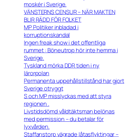
moskér i Sverige.
VÄNSTERNS CENSUR – NÄR MAKTEN
BLIR RÄDD FÖR FOLKET
MP Politiker inbladad i
korruptionskandal
Ingen freak show i det offentliga
rummet : Böneutrop hör inte hemma i
Sverige.
Tyskland mörka DDR tiden i ny
lärorpolan
Permanenta uppehållstillstånd har gjort
Sverige otryggt
S och MP misslyckas med att styra
regionen .
Livstidsdömd våldtäktsman belönas
med permission – du betalar för
lyxvården.
Staffanstorp vägrade låtasflyktingar –