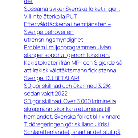
det
Sossarna sviker Svenska folket ingen.
Vill inte återkalla PUT
Efter våldtäckerna i hemtjänsten –
Sverige behöver en
utrensningsmyndighet
Problem i miljonprogrammen : Man
slänger sopor ut genom fönstren.
Kakistokrater ifrån MP- och S gjorde så
att Irakisk våldtäktsmann fick stanna i
Sverige. DU BETALAR!
SD gör skillnad och ökar med 3,2%
sedan valet 2022
SD gör skillnad. Över 3 000 kriminella
skräpmänniskor kan returneras till
hemlandet. Svenska folket blir vinnare.
Tidöregeringen gör skilland : Kris i
Schlaraffenlandet, snart är det slut på