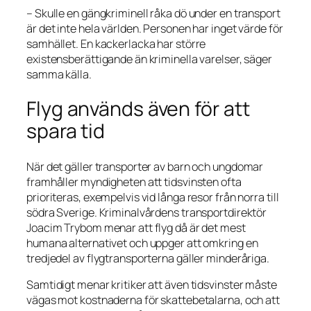
– Skulle en gängkriminell råka dö under en transport
är det inte hela världen. Personen har inget värde för
samhället. En kackerlacka har större
existensberättigande än kriminella varelser, säger
samma källa.
Flyg används även för att
spara tid
När det gäller transporter av barn och ungdomar
framhåller myndigheten att tidsvinsten ofta
prioriteras, exempelvis vid långa resor från norra till
södra Sverige. Kriminalvårdens transportdirektör
Joacim Trybom menar att flyg då är det mest
humana alternativet och uppger att omkring en
tredjedel av flygtransporterna gäller minderåriga.
Samtidigt menar kritiker att även tidsvinster måste
vägas mot kostnaderna för skattebetalarna, och att