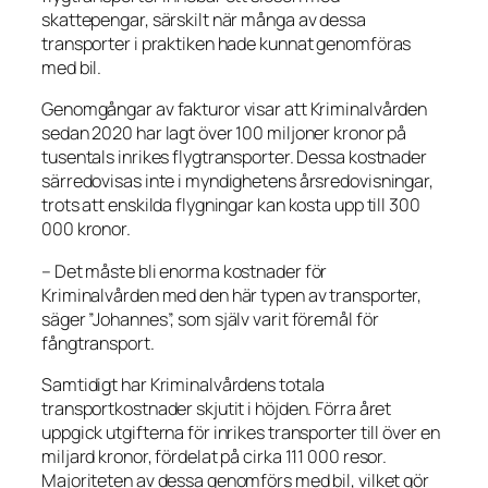
skattepengar, särskilt när många av dessa
transporter i praktiken hade kunnat genomföras
med bil.
Genomgångar av fakturor visar att Kriminalvården
sedan 2020 har lagt över 100 miljoner kronor på
tusentals inrikes flygtransporter. Dessa kostnader
särredovisas inte i myndighetens årsredovisningar,
trots att enskilda flygningar kan kosta upp till 300
000 kronor.
– Det måste bli enorma kostnader för
Kriminalvården med den här typen av transporter,
säger ”Johannes”, som själv varit föremål för
fångtransport.
Samtidigt har Kriminalvårdens totala
transportkostnader skjutit i höjden. Förra året
uppgick utgifterna för inrikes transporter till över en
miljard kronor, fördelat på cirka 111 000 resor.
Majoriteten av dessa genomförs med bil, vilket gör