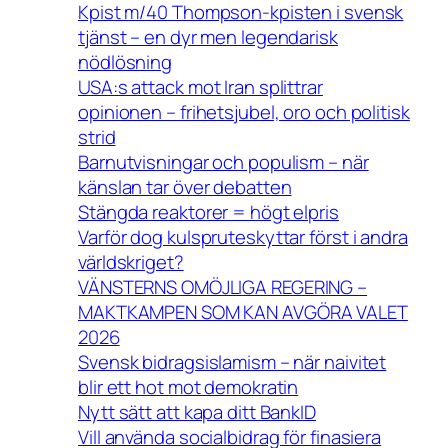
Kpist m/40 Thompson-kpisten i svensk
tjänst – en dyr men legendarisk
nödlösning
USA:s attack mot Iran splittrar
opinionen – frihetsjubel, oro och politisk
strid
Barnutvisningar och populism – när
känslan tar över debatten
Stängda reaktorer = högt elpris
Varför dog kulspruteskyttar först i andra
världskriget?
VÄNSTERNS OMÖJLIGA REGERING –
MAKTKAMPEN SOM KAN AVGÖRA VALET
2026
Svensk bidragsislamism – när naivitet
blir ett hot mot demokratin
Nytt sätt att kapa ditt BankID
Vill använda socialbidrag för finasiera