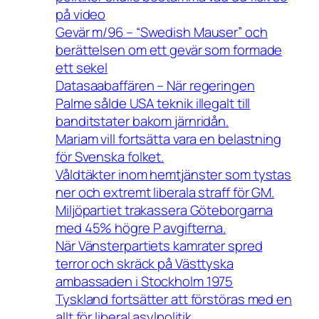
på video
Gevär m/96 – “Swedish Mauser” och
berättelsen om ett gevär som formade
ett sekel
Datasaabaffären – När regeringen
Palme sålde USA teknik illegalt till
banditstater bakom järnridån.
Mariam vill fortsätta vara en belastning
för Svenska folket.
Våldtäkter inom hemtjänster som tystas
ner och extremt liberala straff för GM.
Miljöpartiet trakassera Göteborgarna
med 45% högre P avgifterna.
När Vänsterpartiets kamrater spred
terror och skräck på Västtyska
ambassaden i Stockholm 1975
Tyskland fortsätter att förstöras med en
allt för liberal asylpolitik.