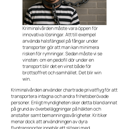
Kriminalvården måste vara öppen för
innovativa lösningar. Att till exempel
använda halsfängsel på fångar under
transporter gör att man kan minimera
risken för rymningar. Sedan måste vi se
vinsten: om en pedofil dör under en
transport blir det en vinst både för
brottsoffret och samhället. Det blir win
win.
Kriminalvården använder chartrade privatflyg för att
transportera intagna och andra frihetsberövade
personer. Enligt myndigheten sker detta bland annat
på grund av överbeläggningar på häkten och
anstalter samt bemanningssvårigheter. Kritiker
menar dock att användningen av dyra
flygtransporter innebär ett slöseri med