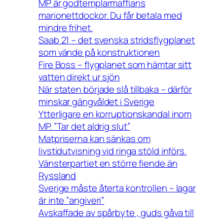
MP är godtemplarmaffians
marionettdockor. Du får betala med
mindre frihet.
Saab 21 – det svenska stridsflygplanet
som vände på konstruktionen
Fire Boss – flygplanet som hämtar sitt
vatten direkt ur sjön
När staten började slå tillbaka – därför
minskar gängvåldet i Sverige
Ytterligare en korruptionskandal inom
MP. ”Tar det aldrig slut”
Matpriserna kan sänkas om
livstidutvisning vid ringa stöld införs.
Vänsterpartiet en större fiende än
Ryssland
Sverige måste återta kontrollen – lagar
är inte ”angiveri”
Avskaffade av spårbyte , guds gåva till