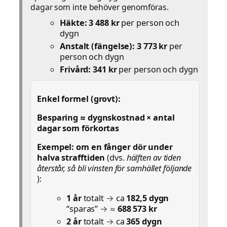
dagar som inte behöver genomföras.
Häkte:
3 488 kr
per person och
dygn
Anstalt (fängelse):
3 773 kr
per
person och dygn
Frivård:
341 kr
per person och dygn
Enkel formel (grovt):
Besparing ≈ dygnskostnad × antal
dagar som förkortas
Exempel: om en fånger dör under
halva strafftiden
(dvs.
hälften av tiden
återstår, så bli vinsten för samhället följande
):
1 år
totalt → ca
182,5 dygn
“sparas” → ≈
688 573 kr
2 år
totalt → ca
365 dygn