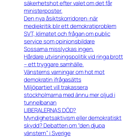
säkerhetshot efter valet om det får
ministerposter.
Den nya åsiktskorridoren: när
mediekritik blir ett demokratiproblem
SVT, klimatet och frågan om public
service som opinionsbildare
Sossarna misslyckas ingen.
Hårdare utvisningspolitik vid ringa brott
– ett tryggare samhälle.
Vänsterns varningar om hot mot
demokratin ifrågasätts
Miljöpartiet vill trakassera
stockholmarna med ännu mer oljud i
tunnelbanan
LIBERALERNAS DÖD?
Myndighetsaktivism eller demokratiskt
skydd? Debatten om “den djupa
vänstern” i Sverige