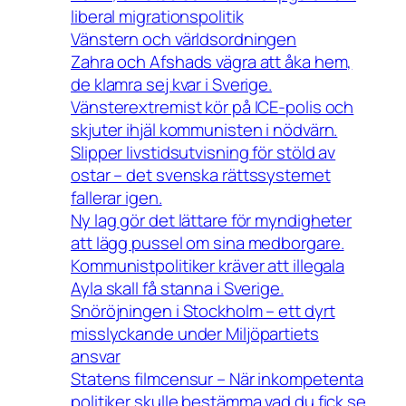
liberal migrationspolitik
Vänstern och världsordningen
Zahra och Afshads vägra att åka hem,
de klamra sej kvar i Sverige.
Vänsterextremist kör på ICE-polis och
skjuter ihjäl kommunisten i nödvärn.
Slipper livstidsutvisning för stöld av
ostar – det svenska rättssystemet
fallerar igen.
Ny lag gör det lättare för myndigheter
att lägg pussel om sina medborgare.
Kommunistpolitiker kräver att illegala
Ayla skall få stanna i Sverige.
Snöröjningen i Stockholm – ett dyrt
misslyckande under Miljöpartiets
ansvar
Statens filmcensur – När inkompetenta
politiker skulle bestämma vad du fick se