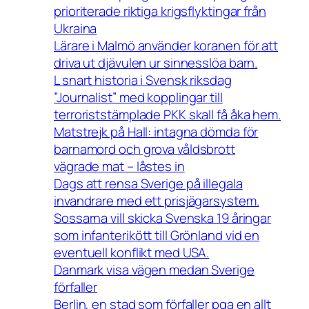
prioriterade riktiga krigsflyktingar från
Ukraina
Lärare i Malmö använder koranen för att
driva ut djävulen ur sinnesslöa barn.
L snart historia i Svensk riksdag
”Journalist” med kopplingar till
terroriststämplade PKK skall få åka hem.
Matstrejk på Hall: intagna dömda för
barnamord och grova våldsbrott
vägrade mat – låstes in
Dags att rensa Sverige på illegala
invandrare med ett prisjägarsystem.
Sossarna vill skicka Svenska 19 åringar
som infanterikött till Grönland vid en
eventuell konflikt med USA.
Danmark visa vägen medan Sverige
förfaller
Berlin, en stad som förfaller pga en allt