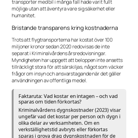
transporter med bil i många fall hade varit fullt
möjliga utan att äventyra vare sig säkerhet eller
humanitet.
Bristande transparens kring kostnaderna
Trots att flygtransporterna har kostat över 100
miljoner kronor sedan 2020 redovisas de inte
separat i Kriminalvårdens årsredovisningar.
Myndigheten har uppgett att beloppen inte ansetts
tillräckligt stora för att särskiljas, något som väcker
frågor om insyn och ansvarstagande när det gäller
användningen av offentliga medel.
Faktaruta: Vad kostar en intagen – och vad
sparas om tiden förkortas?
Kriminalvårdens dygnskostnader (2023) visar
ungefär vad det kostar per person och dygn i
olika delar av verksamheten. Om en
verkställighetstid avbryts eller förkortas
sparas i grova drag dygnskostnaden för de