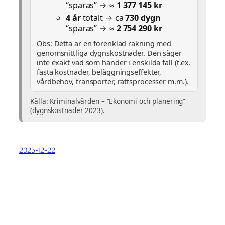
“sparas” → ≈
1 377 145 kr
4 år
totalt → ca
730 dygn
“sparas” → ≈
2 754 290 kr
Obs: Detta är en förenklad räkning med
genomsnittliga dygnskostnader. Den säger
inte exakt vad som händer i enskilda fall (t.ex.
fasta kostnader, beläggningseffekter,
vårdbehov, transporter, rättsprocesser m.m.).
Källa: Kriminalvården – “Ekonomi och planering”
(dygnskostnader 2023).
2025-12-22