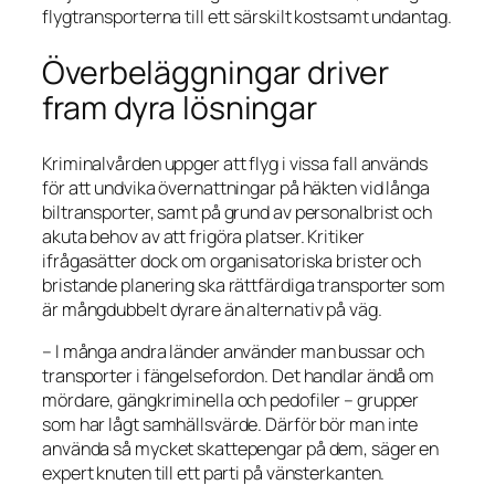
flygtransporterna till ett särskilt kostsamt undantag.
Överbeläggningar driver
fram dyra lösningar
Kriminalvården uppger att flyg i vissa fall används
för att undvika övernattningar på häkten vid långa
biltransporter, samt på grund av personalbrist och
akuta behov av att frigöra platser. Kritiker
ifrågasätter dock om organisatoriska brister och
bristande planering ska rättfärdiga transporter som
är mångdubbelt dyrare än alternativ på väg.
– I många andra länder använder man bussar och
transporter i fängelsefordon. Det handlar ändå om
mördare, gängkriminella och pedofiler – grupper
som har lågt samhällsvärde. Därför bör man inte
använda så mycket skattepengar på dem, säger en
expert knuten till ett parti på vänsterkanten.