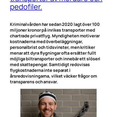
pedofiler.
Kriminalvården har sedan 2020 lagt över 100
miljoner kronor på inrikes transporter med
chartrade privatflyg. Myndigheten motiverar
kostnaderna med överbeläggningar,
personalbrist och tidsvinster, men kritiker
menar att dyra flygningar ofta ersätter fullt
möjliga biltransporter och innebär ett slöseri
med skattepengar. Samtidigt redovisas
flygkostnaderna inte separat i
årsredovisningarna, vilket väcker frågor om
transparens och ansvar.