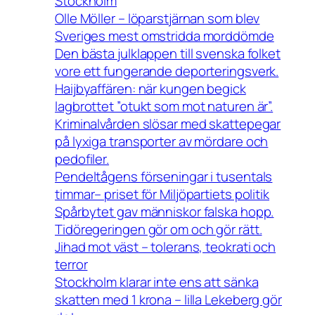
Stockholm
Olle Möller – löparstjärnan som blev
Sveriges mest omstridda morddömde
Den bästa julklappen till svenska folket
vore ett fungerande deporteringsverk.
Haijbyaffären: när kungen begick
lagbrottet ”otukt som mot naturen är”.
Kriminalvården slösar med skattepegar
på lyxiga transporter av mördare och
pedofiler.
Pendeltågens förseningar i tusentals
timmar– priset för Miljöpartiets politik
Spårbytet gav människor falska hopp.
Tidöregeringen gör om och gör rätt.
Jihad mot väst – tolerans, teokrati och
terror
Stockholm klarar inte ens att sänka
skatten med 1 krona – lilla Lekeberg gör