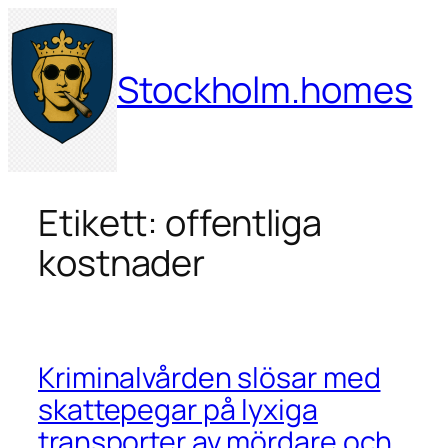
Hoppa
till
innehåll
Stockholm.homes
Etikett:
offentliga
kostnader
Kriminalvården slösar med
skattepegar på lyxiga
transporter av mördare och