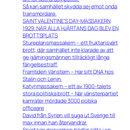
Så kan samhället skydda sej emot onda
transmördare.
SAINT VALENTINE’S DAY-MASSAKERN
1929: NÄR ALLA HJÄRTANS DAG BLEV EN
BROTTSPLATS
Stureplansmassakern – ett fruktansvärt
brott, där samhället inte klarade av att
ge gärningsmännen tillräckligt långa
fängelsestraff.
Framtiden Vänstern – Har sitt DNA hos
Stalin och Lenin.
Katynmassakern – ett av 1900-talets
stora politiska brott – När vänsterpartiet
kamrater mördade 3000 polska
officeare
David från Syrien vill suga ut Sverige till
max innan han återvandrar.
Snart kan marxismen bödlar sitta i en