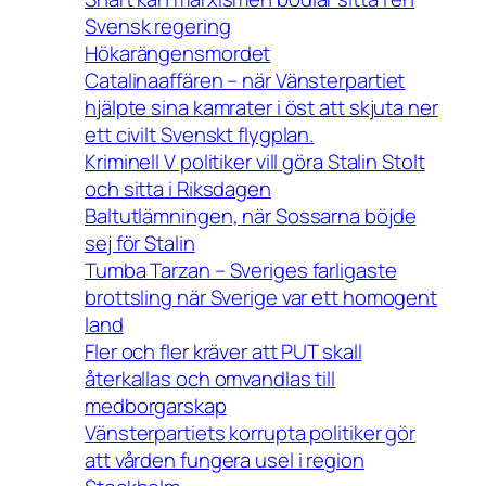
Svensk regering
Hökarängensmordet
Catalinaaffären – när Vänsterpartiet
hjälpte sina kamrater i öst att skjuta ner
ett civilt Svenskt flygplan.
Kriminell V politiker vill göra Stalin Stolt
och sitta i Riksdagen
Baltutlämningen, när Sossarna böjde
sej för Stalin
Tumba Tarzan – Sveriges farligaste
brottsling när Sverige var ett homogent
land
Fler och fler kräver att PUT skall
återkallas och omvandlas till
medborgarskap
Vänsterpartiets korrupta politiker gör
att vården fungera usel i region