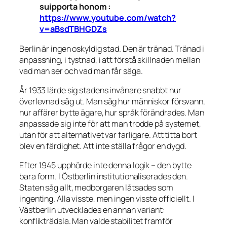
suipporta honom :
https://www.youtube.com/watch?
v=aBsdTBHGDZs
Berlin är ingen oskyldig stad. Den är tränad. Tränad i
anpassning, i tystnad, i att förstå skillnaden mellan
vad man ser och vad man får säga.
År 1933 lärde sig stadens invånare snabbt hur
överlevnad såg ut. Man såg hur människor försvann,
hur affärer bytte ägare, hur språk förändrades. Man
anpassade sig inte för att man trodde på systemet,
utan för att alternativet var farligare. Att titta bort
blev en färdighet. Att inte ställa frågor en dygd.
Efter 1945 upphörde inte denna logik – den bytte
bara form. I Östberlin institutionaliserades den.
Staten såg allt, medborgaren låtsades som
ingenting. Alla visste, men ingen visste officiellt. I
Västberlin utvecklades en annan variant:
konflikträdsla. Man valde stabilitet framför