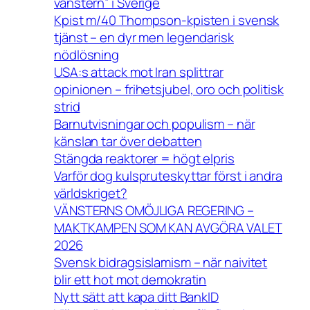
vänstern” i Sverige
Kpist m/40 Thompson-kpisten i svensk
tjänst – en dyr men legendarisk
nödlösning
USA:s attack mot Iran splittrar
opinionen – frihetsjubel, oro och politisk
strid
Barnutvisningar och populism – när
känslan tar över debatten
Stängda reaktorer = högt elpris
Varför dog kulspruteskyttar först i andra
världskriget?
VÄNSTERNS OMÖJLIGA REGERING –
MAKTKAMPEN SOM KAN AVGÖRA VALET
2026
Svensk bidragsislamism – när naivitet
blir ett hot mot demokratin
Nytt sätt att kapa ditt BankID