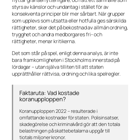
styrs av känslor och undantag i stället för av
konsekventa principer blir mer sårbart. När grupper
som upplevs som utsatta eller hotfulla ges särskilda
rättigheter, sker det på bekostnad av allmän ordning,
trygghet och andra medborgares fri- och
rättigheter, menar kritikerna.
Det som står på spel, enligt denna analys, är inte
bara framkomligheten i Stockholms innerstad på
lördagar – utan själva tilliten till att staten
upprätthåller rättvisa, ordning och lika spelregler.
Faktaruta: Vad kostade
koranupploppen?
Koranupploppen 2022 – resulterade i
omfattande kostnader för staten. Polisinsatser,
skadegörelse och kriminalvård gör att den totala
belastningen på skattebetalarna uppgår till
tiotals miljoner kronor.