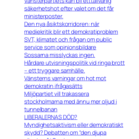
Vänsterpartiets kan bli etttallvarlig
säkerhetshot efter valet om det får
ministerposter.
Den nya åsiktskorridoren: när
mediekritik blir ett demokratiproblem
SVT, klimatet och frågan om public
service som opinionsbildare
Sossarna misslyckas ingen.
Hårdare utvisningspolitik vid ringa brott
– ett tryggare samhälle.
Vänsterns varningar om hot mot
demokratin ifrågasätts
Miljöpartiet vill trakassera
stockholmarna med ännu mer oljud i
tunnelbanan
LIBERALERNAS DÖD?
Myndighetsaktivism eller demokratiskt
skydd? Debatten om “den djupa