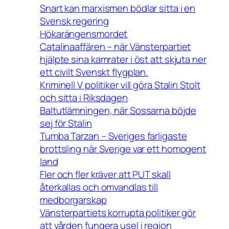
Snart kan marxismen bödlar sitta i en
Svensk regering
Hökarängensmordet
Catalinaaffären – när Vänsterpartiet
hjälpte sina kamrater i öst att skjuta ner
ett civilt Svenskt flygplan.
Kriminell V politiker vill göra Stalin Stolt
och sitta i Riksdagen
Baltutlämningen, när Sossarna böjde
sej för Stalin
Tumba Tarzan – Sveriges farligaste
brottsling när Sverige var ett homogent
land
Fler och fler kräver att PUT skall
återkallas och omvandlas till
medborgarskap
Vänsterpartiets korrupta politiker gör
att vården fungera usel i region