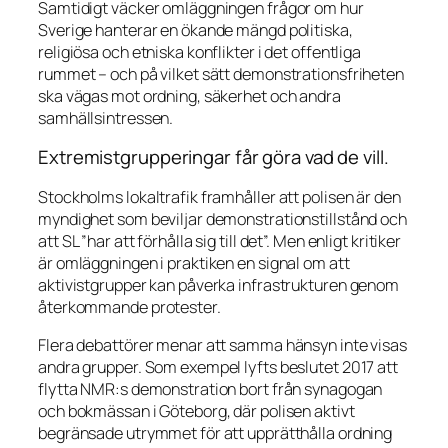
Samtidigt väcker omläggningen frågor om hur
Sverige hanterar en ökande mängd politiska,
religiösa och etniska konflikter i det offentliga
rummet – och på vilket sätt demonstrationsfriheten
ska vägas mot ordning, säkerhet och andra
samhällsintressen.
Extremistgrupperingar får göra vad de vill.
Stockholms lokaltrafik framhåller att polisen är den
myndighet som beviljar demonstrationstillstånd och
att SL ”har att förhålla sig till det”. Men enligt kritiker
är omläggningen i praktiken en signal om att
aktivistgrupper kan påverka infrastrukturen genom
återkommande protester.
Flera debattörer menar att samma hänsyn inte visas
andra grupper. Som exempel lyfts beslutet 2017 att
flytta NMR:s demonstration bort från synagogan
och bokmässan i Göteborg, där polisen aktivt
begränsade utrymmet för att upprätthålla ordning