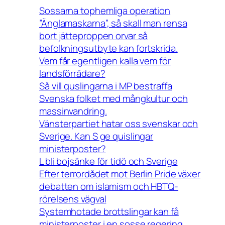
Sossarna tophemliga operation
”Änglamaskarna”, så skall man rensa
bort jätteproppen orvar så
befolkningsutbyte kan fortskrida.
Vem får egentligen kalla vem för
landsförrädare?
Så vill quslingarna i MP bestraffa
Svenska folket med mångkultur och
massinvandring.
Vänsterpartiet hatar oss svenskar och
Sverige. Kan S ge quislingar
ministerposter?
L bli bojsänke för tidö och Sverige
Efter terrordådet mot Berlin Pride växer
debatten om islamism och HBTQ-
rörelsens vägval
Systemhotade brottslingar kan få
ministerposter i en sosse regering.