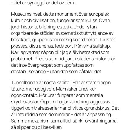
– det är synliggörandet av dem.
Museumsinsel, detta monument över europeisk
kultur och civilisation, fungerar som kuliss. Ovan
jord: historia, bildning, estetik. Under ytan:
organiserade stölder, systematiskt utnyttjande av
besökare, grupper som rör sig koordinerat. Turister
pressas, distraheras, leds bort från sina sällskap.
När jag varnar någon blir jag själv betraktad som
problemet. Precis som tidigare i stadens historia är
det inte övergreppet som uppfattas som
destabiliserande – utan den som påtalar det.
Tunnelbanan är nästa kapitel. Här är stämningen
tätare, mer uppgiven. Människor undviker
ögonkontakt. Hörlurar fungerar som mentala
skyddsvästar. Öppen droganvändning, aggressivt
tiggeri och trakasserier har blivit bakgrundsbrus. Det
är inte rädsla som dominerar – det är anpassning.
Samma mekanism som alltid: sänk förväntningarna,
så slipper du bli besviken.