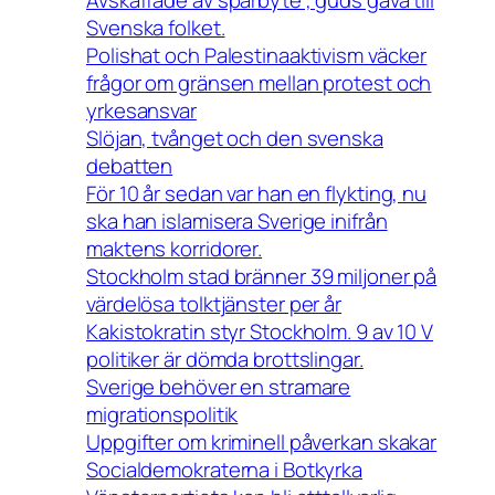
Svenska folket.
Polishat och Palestinaaktivism väcker
frågor om gränsen mellan protest och
yrkesansvar
Slöjan, tvånget och den svenska
debatten
För 10 år sedan var han en flykting, nu
ska han islamisera Sverige inifrån
maktens korridorer.
Stockholm stad bränner 39 miljoner på
värdelösa tolktjänster per år
Kakistokratin styr Stockholm. 9 av 10 V
politiker är dömda brottslingar.
Sverige behöver en stramare
migrationspolitik
Uppgifter om kriminell påverkan skakar
Socialdemokraterna i Botkyrka