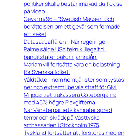
politiker skulle bestämma vad du fick se
på video
Gevär m/96 – “Swedish Mauser” och
berättelsen om ett gevär som formade
ett sekel
Datasaabaffären – När regeringen
Palme sålde USA teknik illegalt till
banditstater bakom järnridån.
Mariam vill fortsätta vara en belastning
för Svenska folket.
Våldtäkter inom hemtjänster som tystas
ner och extremt liberala straff för GM.
Miljöpartiet trakassera Göteborgarna
med 45% högre P avgifterna.
När Vänsterpartiets kamrater spred
terror och skräck på Västtyska
ambassaden i Stockholm 1975
Tyskland fortsätter att förstöras med en