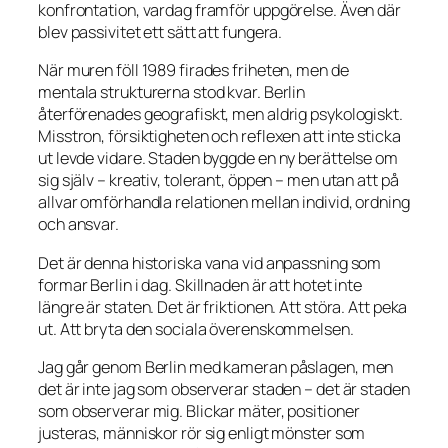
konfrontation, vardag framför uppgörelse. Även där
blev passivitet ett sätt att fungera.
När muren föll 1989 firades friheten, men de
mentala strukturerna stod kvar. Berlin
återförenades geografiskt, men aldrig psykologiskt.
Misstron, försiktigheten och reflexen att inte sticka
ut levde vidare. Staden byggde en ny berättelse om
sig själv – kreativ, tolerant, öppen – men utan att på
allvar omförhandla relationen mellan individ, ordning
och ansvar.
Det är denna historiska vana vid anpassning som
formar Berlin i dag. Skillnaden är att hotet inte
längre är staten. Det är friktionen. Att störa. Att peka
ut. Att bryta den sociala överenskommelsen.
Jag går genom Berlin med kameran påslagen, men
det är inte jag som observerar staden – det är staden
som observerar mig. Blickar mäter, positioner
justeras, människor rör sig enligt mönster som