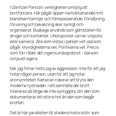
I Görlitzer Park blir verkligheten omöjlig att
bortförklara. Här pågår öppen narkotikahandel mitt
bland barnfamiljer och förbipasserande. Försäljning,
förvaring och bevakning sker synligt och
organiserat. Buskage används som gömställen för
droger och kontanter. Utkiksposter varnar vid polis
eller kameror. Alla som vistas i parken vet vad som
pågår. Myndigheterna vet. Politikerna vet. Precis
som förr råder det ingen kunskapsbrist – bara en
ovilja att agera.
När jag filmar möts jag av aggression. Inte för att jag
hotar någon person, utan för att jag hotar
anonymiteten. Kameran riskerar att bryta den
moderna tystnaden. I ett samhälle där brott
tolereras så länge de inte synliggörs, blir den som
dokumenterar ett större hot än den som begår
brotten.
Det är här parallellen till stadens historia blir som