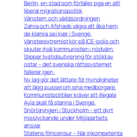
Berlin, en stad som förfaller pga en allt
liberal migrationspolitik
Vänstern och världsordningen
Zahra och Afshads vägra att åka hem,
de klamra sej kvar i Sverige.
Vänsterextremist kör på ICE-polis och
skjuter ihjäl kommunisten i nödvärn.
Slipper livstidsutvisning för stöld av
ostar – det svenska rättssystemet
fallerar igen.
Ny lag gör det lättare för myndigheter
att lägg pussel om sina medborgare.
Kommunistpolitiker kräver att illegala
Ayla skall få stanna i Sverige.
Snöröjningen i Stockholm – ett dyrt
misslyckande under Miljöpartiets
ansvar
Statens filmcensur – När inkompetenta