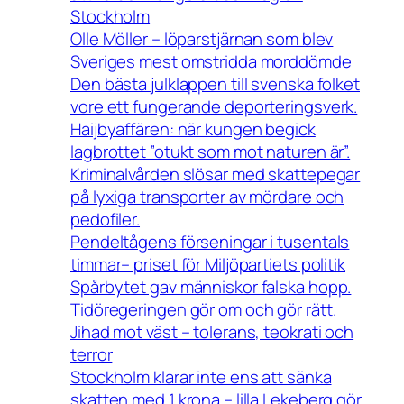
Stockholm
Olle Möller – löparstjärnan som blev
Sveriges mest omstridda morddömde
Den bästa julklappen till svenska folket
vore ett fungerande deporteringsverk.
Haijbyaffären: när kungen begick
lagbrottet ”otukt som mot naturen är”.
Kriminalvården slösar med skattepegar
på lyxiga transporter av mördare och
pedofiler.
Pendeltågens förseningar i tusentals
timmar– priset för Miljöpartiets politik
Spårbytet gav människor falska hopp.
Tidöregeringen gör om och gör rätt.
Jihad mot väst – tolerans, teokrati och
terror
Stockholm klarar inte ens att sänka
skatten med 1 krona – lilla Lekeberg gör