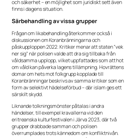
och säkerhet – en möjlighet som juridiskt sett även
finns i dagens situation.
Särbehandling av vissa grupper
Frågan om likabehandling återkommer också i
diskussionen om Koranbränningarna och
påskupploppen 2022. Kritiker menar att staten ”vek
ner sig” när polisen valde att dra sig tillbaka från
våldsamma upplopp, vilket uppfattades som att hot
om våld kan påverka lagens tillämpning. Hovrättens
domar om hets mot folkgrupp kopplade till
Koranbränningar beskrivs av samma kritiker som en
form av selektivt hädelseförbud – där islam ges ett
särskilt skydd.
Liknande tolkningsmönster påtalas i andra
händelser, till exempel kravallerna vid den
eritreanska kulturfestivalen i Järva 2023, där två
grupper drabbade samman och polisen
överrumplades trots kännedom om konfliktnivån.