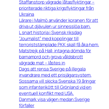
Staffanstorp vägrade låtasflyktingar –
prioriterade riktiga krigsflyktingar från
Ukraina
Lärare i Malmö använder koranen för att
driva ut djävulen ur sinnesslöa barn.
L snart historia i Svensk riksdag
”Journalist” med kopplingar till
terroriststämplade PKK skall få åka hem.
Matstrejk på Hall: intagna dömda för
barnamord och grova våldsbrott
vägrade mat – låstes in
Dags att rensa Sverige på illegala
invandrare med ett prisjägarsystem.
Sossarna vill skicka Svenska 19 åringar
som infanterikött till Grönland vid en
eventuell konflikt med USA.
Danmark visa vägen medan Sverige
förfaller