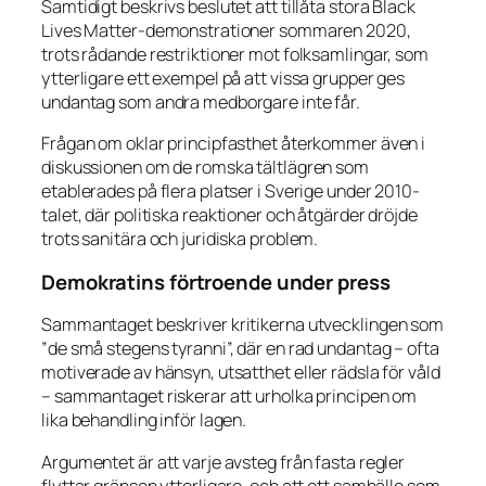
Samtidigt beskrivs beslutet att tillåta stora Black
Lives Matter-demonstrationer sommaren 2020,
trots rådande restriktioner mot folksamlingar, som
ytterligare ett exempel på att vissa grupper ges
undantag som andra medborgare inte får.
Frågan om oklar principfasthet återkommer även i
diskussionen om de romska tältlägren som
etablerades på flera platser i Sverige under 2010-
talet, där politiska reaktioner och åtgärder dröjde
trots sanitära och juridiska problem.
Demokratins förtroende under press
Sammantaget beskriver kritikerna utvecklingen som
”de små stegens tyranni”, där en rad undantag – ofta
motiverade av hänsyn, utsatthet eller rädsla för våld
– sammantaget riskerar att urholka principen om
lika behandling inför lagen.
Argumentet är att varje avsteg från fasta regler
flyttar gränsen ytterligare, och att ett samhälle som