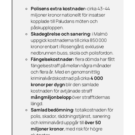
Polisens extra kostnader:
cirka 43–44
miljoner kronor nationellt för insatser
kopplade till Paludans möten och
påskupploppen.
Skadegörelse och sanering:
i Malmö
uppgick kostnaderna till cirka 850 000
kronor enbart i Rosengård, exklusive
nedbrunnen buss, skola och polisfordon.
Fängelsekostnader:
flera dömda har fått
fängelsestraff på mellan några månader
och flera år. Med en genomsnittlig
kriminalvårdskostnad på cirka
4 000
kronor per dygn
blir den samlade
kostnaden för avtjänade straff
mångmiljonbelopp
över strafftidernas
längd.
Samlad bedömning:
totalkostnaden för
polis, skador, räddningstjänst, sanering
och kriminalvård uppgår till
över 50
miljoner kronor
, med risk för högre