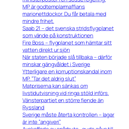
MP är godtemplarmaffians
marionettdockor. Du får betala med
mindre frihet.
Saab 21 – det svenska stridsflygplanet
som vände på konstruktionen
Fire Boss – flygplanet som hämtar sitt
vatten direkt ur sjön
När staten började slå tillbaka – därför
minskar gängvåldet i Sverige
Ytterligare en korruptionskandal inom
MP. ”Tar det aldrig slut”
Matpriserna kan sänkas om
livstidutvisning vid ringa stöld införs.
Vänsterpartiet en större fiende än
Ryssland
Sverige måste återta kontrollen – lagar
är inte ”angiveri”
Avskaffade av spårbyte , guds gåva till