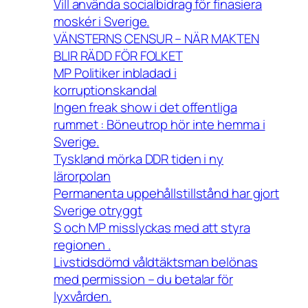
Vill använda socialbidrag för finasiera
moskér i Sverige.
VÄNSTERNS CENSUR – NÄR MAKTEN
BLIR RÄDD FÖR FOLKET
MP Politiker inbladad i
korruptionskandal
Ingen freak show i det offentliga
rummet : Böneutrop hör inte hemma i
Sverige.
Tyskland mörka DDR tiden i ny
lärorpolan
Permanenta uppehållstillstånd har gjort
Sverige otryggt
S och MP misslyckas med att styra
regionen .
Livstidsdömd våldtäktsman belönas
med permission – du betalar för
lyxvården.