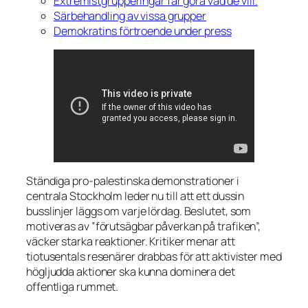
Extremistgrupperingar får göra vad de vill.
Särbehandling av vissa grupper
Demokratins förtroende under press
Ständiga pro-palestinska demonstrationer i
centrala Stockholm leder nu till att ett dussin
busslinjer läggs om varje lördag. Beslutet, som
motiveras av ”förutsägbar påverkan på trafiken”,
väcker starka reaktioner. Kritiker menar att
tiotusentals resenärer drabbas för att aktivister med
högljudda aktioner ska kunna dominera det
offentliga rummet.