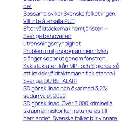
det
Sossarna sviker Svenska folket ingen.
Vill inte återkalla PUT
Efter våldtäckerna i hemtjänsten –
Sverige behöver en
utrensningsmyndighet
Problem i miljonprogrammen : Man
slänger sopor ut genom fönstren.
Kakistokrater ifrån MP- och S gjorde så
att Irakisk våldtäktsmann fick stanna i
Sverige. DU BETALAR!
SD gör skillnad och ökar med 3,2%
sedan valet 2022
SD gör skillnad. Över 3 000 kriminella
skräpmänniskor kan returneras till
hemlandet. Svenska folket blir vinnare.