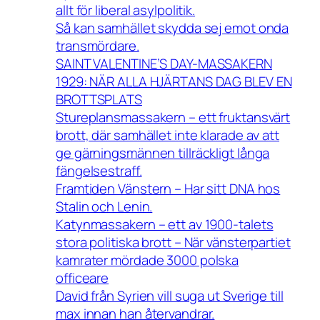
allt för liberal asylpolitik.
Så kan samhället skydda sej emot onda
transmördare.
SAINT VALENTINE’S DAY-MASSAKERN
1929: NÄR ALLA HJÄRTANS DAG BLEV EN
BROTTSPLATS
Stureplansmassakern – ett fruktansvärt
brott, där samhället inte klarade av att
ge gärningsmännen tillräckligt långa
fängelsestraff.
Framtiden Vänstern – Har sitt DNA hos
Stalin och Lenin.
Katynmassakern – ett av 1900-talets
stora politiska brott – När vänsterpartiet
kamrater mördade 3000 polska
officeare
David från Syrien vill suga ut Sverige till
max innan han återvandrar.