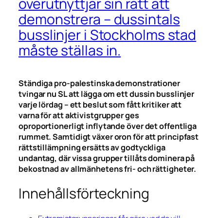
överutnyttjar sin rätt att
demonstrera – dussintals
busslinjer i Stockholms stad
måste ställas in.
Ständiga pro-palestinska demonstrationer
tvingar nu SL att lägga om ett dussin busslinjer
varje lördag – ett beslut som fått kritiker att
varna för att aktivistgrupper ges
oproportionerligt inflytande över det offentliga
rummet. Samtidigt växer oron för att principfast
rättstillämpning ersätts av godtyckliga
undantag, där vissa grupper tillåts dominera på
bekostnad av allmänhetens fri- och rättigheter.
Innehållsförteckning