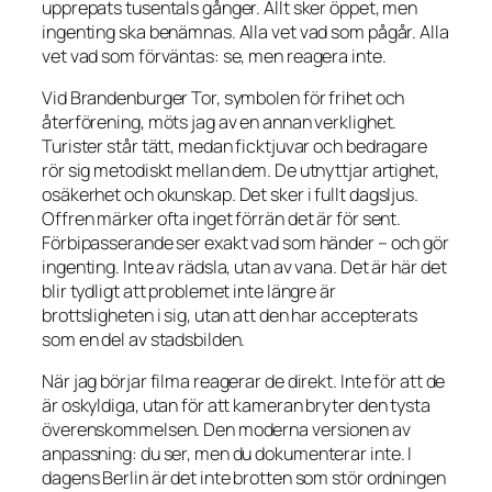
upprepats tusentals gånger. Allt sker öppet, men
ingenting ska benämnas. Alla vet vad som pågår. Alla
vet vad som förväntas: se, men reagera inte.
Vid Brandenburger Tor, symbolen för frihet och
återförening, möts jag av en annan verklighet.
Turister står tätt, medan ficktjuvar och bedragare
rör sig metodiskt mellan dem. De utnyttjar artighet,
osäkerhet och okunskap. Det sker i fullt dagsljus.
Offren märker ofta inget förrän det är för sent.
Förbipasserande ser exakt vad som händer – och gör
ingenting. Inte av rädsla, utan av vana. Det är här det
blir tydligt att problemet inte längre är
brottsligheten i sig, utan att den har accepterats
som en del av stadsbilden.
När jag börjar filma reagerar de direkt. Inte för att de
är oskyldiga, utan för att kameran bryter den tysta
överenskommelsen. Den moderna versionen av
anpassning: du ser, men du dokumenterar inte. I
dagens Berlin är det inte brotten som stör ordningen