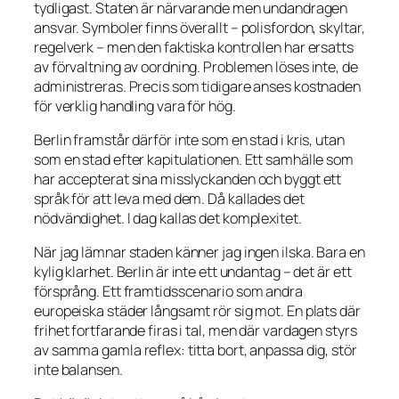
tydligast. Staten är närvarande men undandragen
ansvar. Symboler finns överallt – polisfordon, skyltar,
regelverk – men den faktiska kontrollen har ersatts
av förvaltning av oordning. Problemen löses inte, de
administreras. Precis som tidigare anses kostnaden
för verklig handling vara för hög.
Berlin framstår därför inte som en stad i kris, utan
som en stad efter kapitulationen. Ett samhälle som
har accepterat sina misslyckanden och byggt ett
språk för att leva med dem. Då kallades det
nödvändighet. I dag kallas det komplexitet.
När jag lämnar staden känner jag ingen ilska. Bara en
kylig klarhet. Berlin är inte ett undantag – det är ett
försprång. Ett framtidsscenario som andra
europeiska städer långsamt rör sig mot. En plats där
frihet fortfarande firas i tal, men där vardagen styrs
av samma gamla reflex: titta bort, anpassa dig, stör
inte balansen.