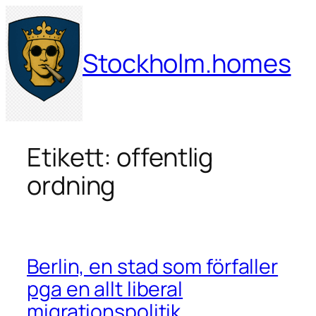
Hoppa
till
innehåll
Stockholm.homes
Etikett:
offentlig
ordning
Berlin, en stad som förfaller
pga en allt liberal
migrationspolitik