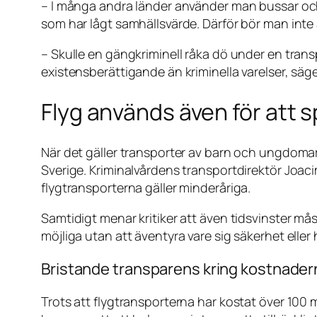
– I många andra länder använder man bussar och
som har lågt samhällsvärde. Därför bör man inte
– Skulle en gängkriminell råka dö under en transp
existensberättigande än kriminella varelser, säg
Flyg används även för att s
När det gäller transporter av barn och ungdomar f
Sverige. Kriminalvårdens transportdirektör Joac
flygtransporterna gäller minderåriga.
Samtidigt menar kritiker att även tidsvinster mås
möjliga utan att äventyra vare sig säkerhet eller
Bristande transparens kring kostnader
Trots att flygtransporterna har kostat över 100