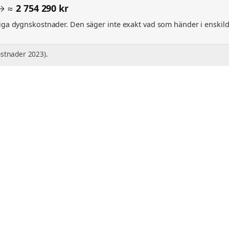
 → ≈
2 754 290 kr
a dygnskostnader. Den säger inte exakt vad som händer i enskilda f
ostnader 2023).