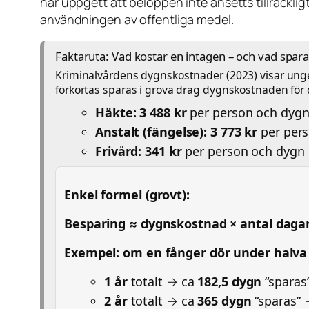
har uppgett att beloppen inte ansetts tillräcklig
användningen av offentliga medel.
Faktaruta: Vad kostar en intagen – och vad spar
Kriminalvårdens dygnskostnader (2023) visar ungef
förkortas sparas i grova drag dygnskostnaden fö
Häkte:
3 488 kr
per person och dyg
Anstalt (fängelse):
3 773 kr
per per
Frivård:
341 kr
per person och dygn
Enkel formel (grovt):
Besparing ≈ dygnskostnad × antal daga
Exempel: om en fånger dör under halva 
1 år
totalt → ca
182,5 dygn
“sparas
2 år
totalt → ca
365 dygn
“sparas”