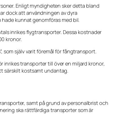
rsoner. Enligt myndigheten sker detta bland
nar dock att användningen av dyra
ken hade kunnat genomföras med bil.
tals inrikes flygtransporter. Dessa kostnader
00 kronor.
 som själv varit föremål för fångtransport.
inrikes transporter till över en miljard kronor,
ett särskilt kostsamt undantag.
ltransporter, samt på grund av personalbrist och
anering ska rättfärdiga transporter som är