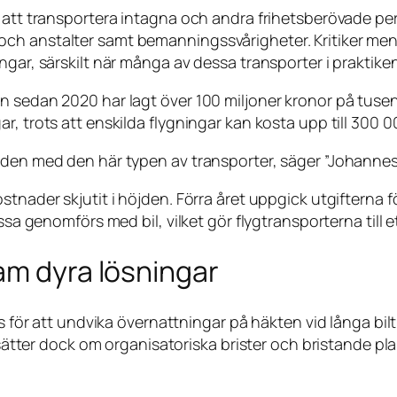
r att transportera intagna och andra frihetsberövade pe
och anstalter samt bemanningssvårigheter. Kritiker me
engar, särskilt när många av dessa transporter i prakti
n sedan 2020 har lagt över 100 miljoner kronor på tusen
, trots att enskilda flygningar kan kosta upp till 300 0
den med den här typen av transporter, säger ”Johannes”,
nader skjutit i höjden. Förra året uppgick utgifterna för 
essa genomförs med bil, vilket gör flygtransporterna till 
am dyra lösningar
nds för att undvika övernattningar på häkten vid långa bi
gasätter dock om organisatoriska brister och bristande pl