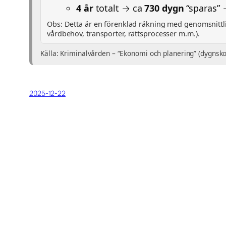
4 år
totalt → ca
730 dygn
“sparas”
Obs: Detta är en förenklad räkning med genomsnittlig
vårdbehov, transporter, rättsprocesser m.m.).
Källa: Kriminalvården – “Ekonomi och planering” (dygnsk
2025-12-22