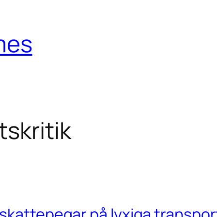
mes
skritik
skattepegar på lyxiga transpo