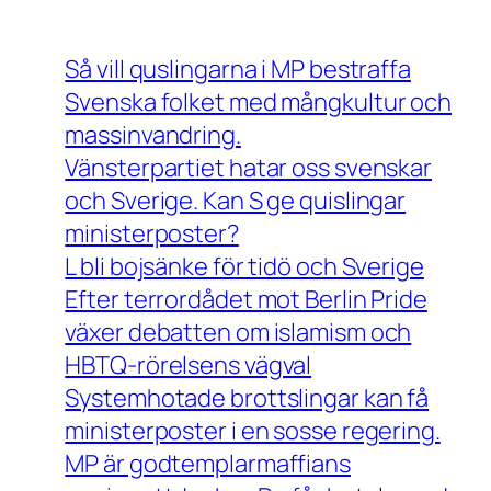
Så vill quslingarna i MP bestraffa
Svenska folket med mångkultur och
massinvandring.
Vänsterpartiet hatar oss svenskar
och Sverige. Kan S ge quislingar
ministerposter?
L bli bojsänke för tidö och Sverige
Efter terrordådet mot Berlin Pride
växer debatten om islamism och
HBTQ-rörelsens vägval
Systemhotade brottslingar kan få
ministerposter i en sosse regering.
MP är godtemplarmaffians