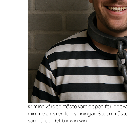
Kriminalvården måste vara öppen för innovat
minimera risken för rymningar. Sedan måste 
samhället. Det blir win win.