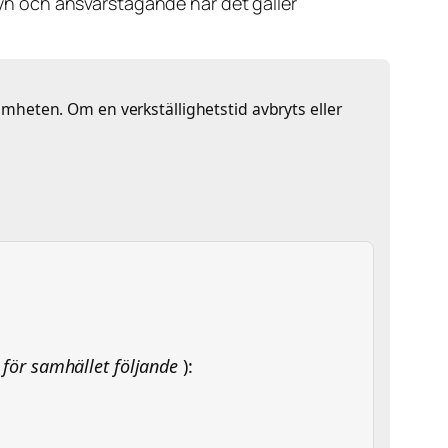
nsyn och ansvarstagande när det gäller
amheten. Om en verkställighetstid avbryts eller
en för samhället följande
):