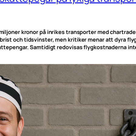
miljoner kronor på inrikes transporter med chartrade
st och tidsvinster, men kritiker menar att dyra flygn
attepengar. Samtidigt redovisas flygkostnaderna inte