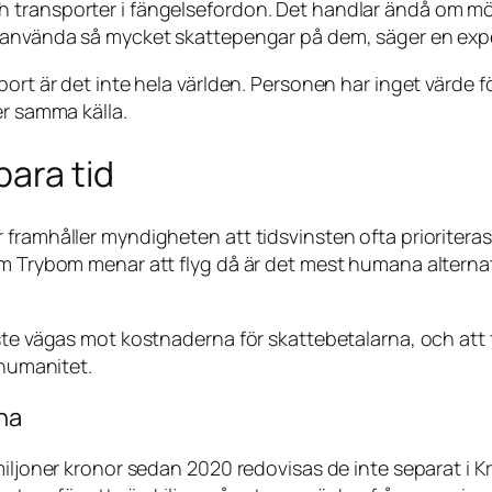
 transporter i fängelsefordon. Det handlar ändå om mör
 använda så mycket skattepengar på dem, säger en expert
ort är det inte hela världen. Personen har inget värde f
er samma källa.
para tid
ramhåller myndigheten att tidsvinsten ofta prioriteras, 
im Trybom menar att flyg då är det mest humana alterna
te vägas mot kostnaderna för skattebetalarna, och att tr
 humanitet.
na
 miljoner kronor sedan 2020 redovisas de inte separat i