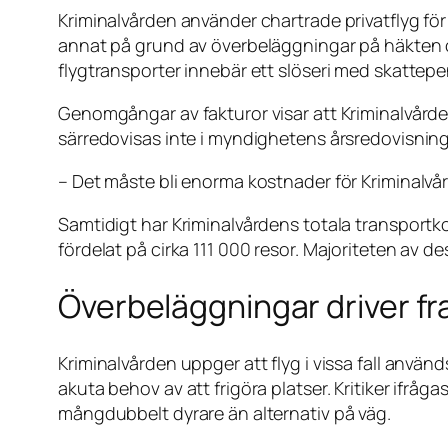
Kriminalvården använder chartrade privatflyg fö
annat på grund av överbeläggningar på häkten 
flygtransporter innebär ett slöseri med skattep
Genomgångar av fakturor visar att Kriminalvårde
särredovisas inte i myndighetens årsredovisningar
– Det måste bli enorma kostnader för Kriminalvår
Samtidigt har Kriminalvårdens totala transportkost
fördelat på cirka 111 000 resor. Majoriteten av d
Överbeläggningar driver fr
Kriminalvården uppger att flyg i vissa fall anvä
akuta behov av att frigöra platser. Kritiker ifrå
mångdubbelt dyrare än alternativ på väg.