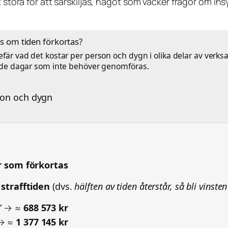
t stora för att särskiljas, något som väcker frågor om i
as om tiden förkortas?
är vad det kostar per person och dygn i olika delar av verks
r de dagar som inte behöver genomföras.
n
son och dygn
r som förkortas
strafftiden
(dvs.
hälften av tiden återstår, så bli vinst
” → ≈
688 573 kr
 → ≈
1 377 145 kr