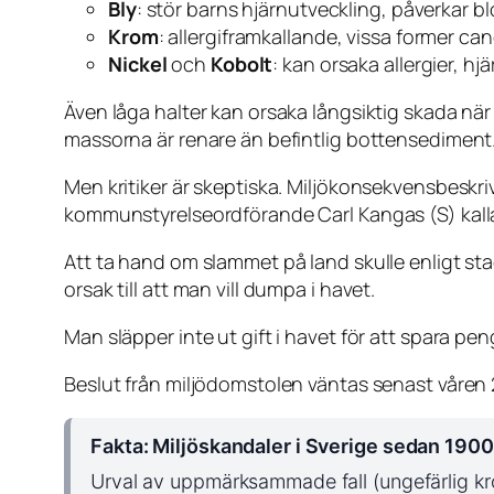
Bly
: stör barns hjärnutveckling, påverkar bl
Krom
: allergiframkallande, vissa former ca
Nickel
och
Kobolt
: kan orsaka allergier, h
Även låga halter kan orsaka långsiktig skada när 
massorna är renare än befintlig bottensediment
Men kritiker är skeptiska. Miljökonsekvensbeskri
kommunstyrelseordförande Carl Kangas (S) kalla
Att ta hand om slammet på land skulle enligt sta
orsak till att man vill dumpa i havet.
Man släpper inte ut gift i havet för att spara pen
Beslut från miljödomstolen väntas senast våren
Fakta: Miljöskandaler i Sverige sedan 1900
Urval av uppmärksammade fall (ungefärlig kr