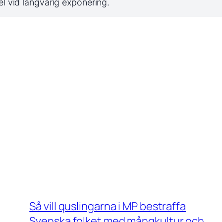
l vid långvarig exponering.
Så vill quslingarna i MP bestraffa
Svenska folket med mångkultur och