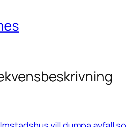
mes
ekvensbeskrivning
lmstadshus vill dumpa avfall so