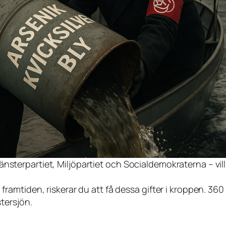
nsterpartiet, Miljöpartiet och Socialdemokraterna – vill
i framtiden, riskerar du att få dessa gifter i kroppen.
stersjön.