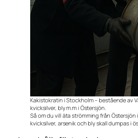
Kakistokratin i Stockholm – bestående av Vä
kvicksilver, bly m.m i Östersjön.
Så om du vill äta strömming från Östersjön 
kvicksilver, arsenik och bly skall dumpas i ö