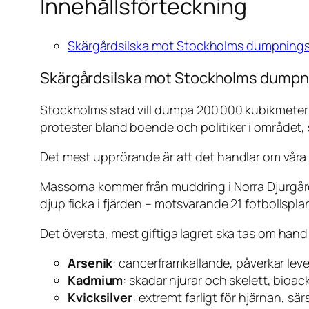
Innehållsförteckning
Skärgårdsilska mot Stockholms dumpningspl
Skärgårdsilska mot Stockholms dumpnin
Stockholms stad vill dumpa 200 000 kubikmeter 
protester bland boende och politiker i området,
Det mest upprörande är att det handlar om våra 
Massorna kommer från muddring i Norra Djurgård
djup ficka i fjärden – motsvarande 21 fotbollspla
Det översta, mest giftiga lagret ska tas om han
Arsenik
: cancerframkallande, påverkar lev
Kadmium
: skadar njurar och skelett, bioa
Kvicksilver
: extremt farligt för hjärnan, sär