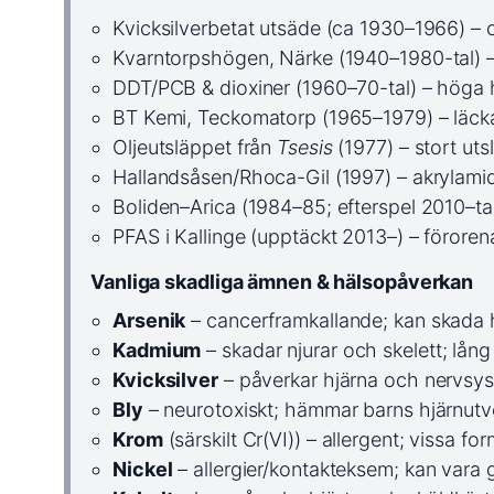
Kvicksilverbetat utsäde (ca 1930–1966) – 
Kvarntorpshögen, Närke (1940–1980-tal) – 
DDT/PCB & dioxiner (1960–70-tal) – höga ha
BT Kemi, Teckomatorp (1965–1979) – läck
Oljeutsläppet från
Tsesis
(1977) – stort ut
Hallandsåsen/Rhoca-Gil (1997) – akrylamid
Boliden–Arica (1984–85; efterspel 2010–tal) –
PFAS i Kallinge (upptäckt 2013–) – förorena
Vanliga skadliga ämnen & hälsopåverkan
Arsenik
– cancerframkallande; kan skada h
Kadmium
– skadar njurar och skelett; lång
Kvicksilver
– påverkar hjärna och nervsyste
Bly
– neurotoxiskt; hämmar barns hjärnutve
Krom
(särskilt Cr(VI)) – allergent; vissa f
Nickel
– allergier/kontakteksem; kan vara g