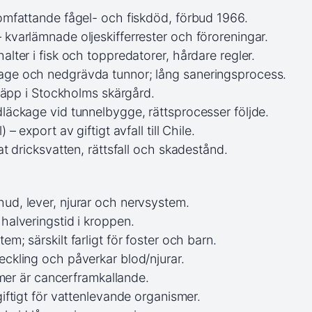
omfattande fågel- och fiskdöd, förbud 1966.
kvarlämnade oljeskifferrester och föroreningar.
lter i fisk och toppredatorer, hårdare regler.
age och nedgrävda tunnor; lång saneringsprocess.
släpp i Stockholms skärgård.
läckage vid tunnelbygge, rättsprocesser följde.
 export av giftigt avfall till Chile.
t dricksvatten, rättsfall och skadestånd.
ud, lever, njurar och nervsystem.
 halveringstid i kroppen.
m; särskilt farligt för foster och barn.
ckling och påverkar blod/njurar.
ormer är cancerframkallande.
iftigt för vattenlevande organismer.