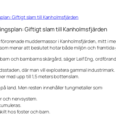
an: Giftigt slam till Kanholmsfjärden
gsplan: Giftigt slam till Kanholmsfjärden
förorenade muddermassor i Kanholmsfjärden, mitt i mel
 som menar att beslutet hotar både miljön och framtida 
barn och barnbarns skärgård, säger Leif Eng, ordförande
sstaden, där man vill exploatera gammal industrimark.
ner med upp till 1,5 meters bottenslam.
d på land. Men resten innehåller tungmetaller som:
er och nervsystem.
ckumuleras.
skilt hos foster och barn.