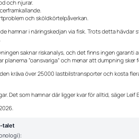
od och njurar.
ncerframkallande.
järtproblem och sköldkörtelpåverkan.
de hamnar i näringskedjan via fisk. Trots detta hävdar st
.
vningen saknar riskanalys, och det finns ingen garanti a
r planerna ”oansvariga” och menar att dumpning sker fö
den kräva över 25 000 lastbilstransporter och kosta fle
gar. Det som hamnar där ligger kvar för alltid, säger Leif 
 2026.
-talet
onologi):