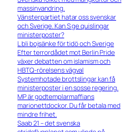
massinvandring.
Vänsterpartiet hatar oss svenskar
och Sverige. Kan S ge quislingar
ministerposter?
L bli bojsänke för tidö och Sverige
Efter terrordådet mot Berlin Pride
växer debatten om islamism och
HBTQ-rörelsens vägval
Systemhotade brottslingar kan få
ministerposter i en sosse regering.
MP är godtemplarmaffians
marionettdockor. Du får betala med
mindre frihet.
Saab 21 – det svenska
stridsflygplanet som vände på