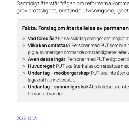
Samtidigt återstår frågan om reformerna komme
grov brottslighet, bristande utvisningsmöjlighe
Fakta: Förslag om återkallelse av permanen
Vad föreslås?
En särskild lag som gör det möjligt
Vilka kan omfattas?
Personer med PUT som bl.a. f
p.g.a. synnerligen ömmande omständigheter eller vi
Även dessa ingår:
Personer med PUT enligt den til
Huvudregel:
PUT ska återkallas och ersättas med 
Undantag – medborgarskap:
PUT ska inte återka
lagakraftvunnet beslut.
Undantag – synnerliga skäl:
Återkallelse ska int
förväntad vandel.
2025-12-25