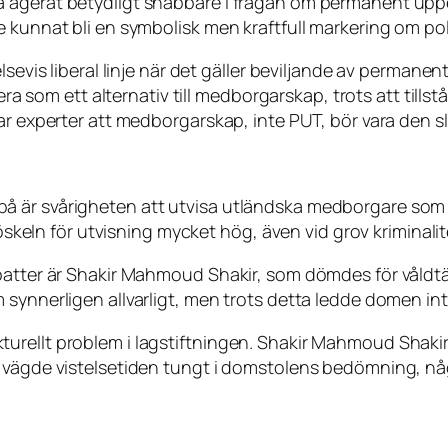
 agerat betydligt snabbare i frågan om permanent uppeh
 kunnat bli en symbolisk men kraftfull markering om poli
sevis liberal linje när det gäller beviljande av permanent
gera som ett alternativ till medborgarskap, trots att til
nar experter att medborgarskap, inte PUT, bör vara den 
å är svårigheten att utvisa utländska medborgare som 
röskeln för utvisning mycket hög, även vid grov kriminalit
ebatter är Shakir Mahmoud Shakir, som dömdes för våldt
ynnerligen allvarligt, men trots detta ledde domen inte t
 strukturellt problem i lagstiftningen. Shakir Mahmoud Sh
 vägde vistelsetiden tungt i domstolens bedömning, någ