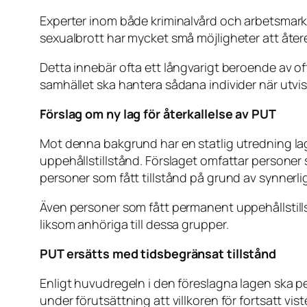
Experter inom både kriminalvård och arbetsmar
sexualbrott har mycket små möjligheter att åter
Detta innebär ofta ett långvarigt beroende av off
samhället ska hantera sådana individer när utvisni
Förslag om ny lag för återkallelse av PUT
Mot denna bakgrund har en statlig utredning lagt
uppehållstillstånd. Förslaget omfattar personer 
personer som fått tillstånd på grund av synnerl
Även personer som fått permanent uppehållstillst
liksom anhöriga till dessa grupper.
PUT ersätts med tidsbegränsat tillstånd
Enligt huvudregeln i den föreslagna lagen ska p
under förutsättning att villkoren för fortsatt vist