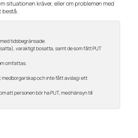
m situationen kräver, eller om problemen med
t bestå.
em med tidsbegränsade.
satta), varaktigt bosatta, samt de som fått PUT
som omfattas.
t medborgarskap och inte fått avslag i ett
 om att personen bör ha PUT, med hänsyn till