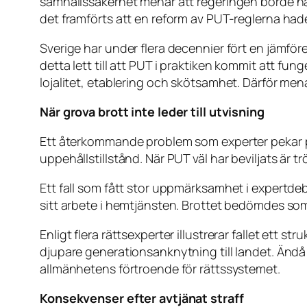
samhällssäkerhet menar att regeringen borde ha
det framförts att en reform av PUT-reglerna hade
Sverige har under flera decennier fört en jämförel
detta lett till att PUT i praktiken kommit att fun
lojalitet, etablering och skötsamhet. Därför me
När grova brott inte leder till utvisning
Ett återkommande problem som experter pekar p
uppehållstillstånd. När PUT väl har beviljats är t
Ett fall som fått stor uppmärksamhet i expertd
sitt arbete i hemtjänsten. Brottet bedömdes som s
Enligt flera rättsexperter illustrerar fallet ett
djupare generationsanknytning till landet. Ändå
allmänhetens förtroende för rättssystemet.
Konsekvenser efter avtjänat straff