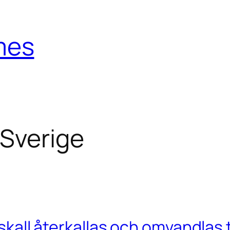
mes
 Sverige
T skall återkallas och omvandlas