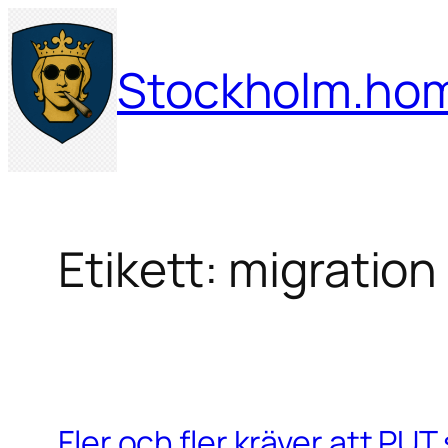
Hoppa
till
Stockholm.ho
innehåll
Etikett:
migration
Fler och fler kräver att PU