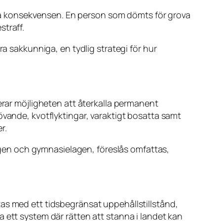
a konsekvensen. En person som dömts för grova
straff.
ra sakkunniga, en tydlig strategi för hur
erar möjligheten att återkalla permanent
övande, kvotflyktingar, varaktigt bosatta samt
r.
 lagen och gymnasielagen, föreslås omfattas,
as med ett tidsbegränsat uppehållstillstånd,
apa ett system där rätten att stanna i landet kan