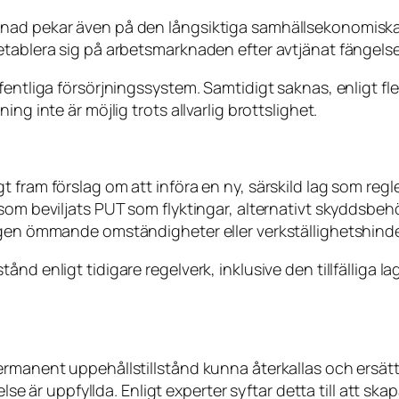
knad pekar även på den långsiktiga samhällsekonomisk
etablera sig på arbetsmarknaden efter avtjänat fängelse
entliga försörjningssystem. Samtidigt saknas, enligt fle
ng inte är möjlig trots allvarlig brottslighet.
 fram förslag om att införa en ny, särskild lag som regl
som beviljats PUT som flyktingar, alternativt skyddsbeh
igen ömmande omständigheter eller verkställighetshinde
ånd enligt tidigare regelverk, inklusive den tillfälliga
ermanent uppehållstillstånd kunna återkallas och ersätt
else är uppfyllda. Enligt experter syftar detta till att sk