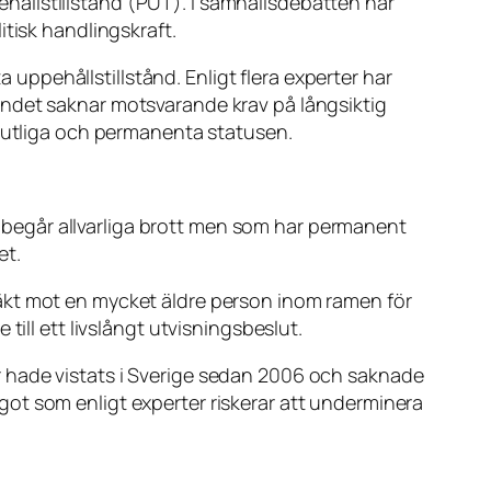
ållstillstånd (PUT). I samhällsdebatten har
tisk handlingskraft.
a uppehållstillstånd. Enligt flera experter har
lståndet saknar motsvarande krav på långsiktig
slutliga och permanenta statusen.
begår allvarliga brott men som har permanent
et.
äkt mot en mycket äldre person inom ramen för
ill ett livslångt utvisningsbeslut.
akir hade vistats i Sverige sedan 2006 och saknade
ot som enligt experter riskerar att underminera