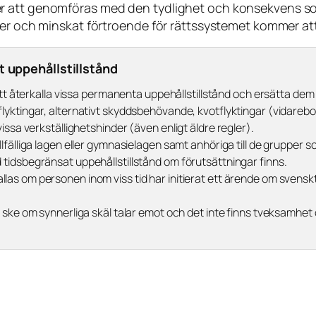
r att genomföras med den tydlighet och konsekvens so
ter och minskat förtroende för rättssystemet kommer at
t uppehållstillstånd
 att återkalla vissa permanenta uppehållstillstånd och ersätta d
lyktingar, alternativt skyddsbehövande, kvotflyktingar (vidarebo
ssa verkställighetshinder (även enligt äldre regler).
lfälliga lagen eller gymnasielagen samt anhöriga till de grupper 
tidsbegränsat uppehållstillstånd om förutsättningar finns.
llas om personen inom viss tid har initierat ett ärende om svensk
e ske om synnerliga skäl talar emot och det inte finns tveksamhet