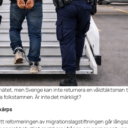
 nätet, men Sverige kan inte returnera en våldtäktsman ti
 folkstamnen. Är inte det märkligt?
kärps
att reformeringen av migrationslagstiftningen går långsa