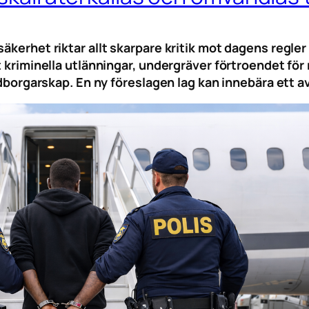
säkerhet riktar allt skarpare kritik mot dagens regle
t kriminella utlänningar, undergräver förtroendet för
medborgarskap. En ny föreslagen lag kan innebära ett a