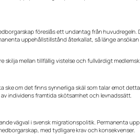
dborgarskap föreslås ett undantag från huvudregeln. De
nenta uppehållstillstånd återkallat, så länge ansökan 
re skilja mellan tillfällig vistelse och fullvärdigt medlem
ska ske om det finns synnerliga skäl som talar emot det
 av individens framtida skötsamhet och levnadssätt.
rande vägval i svensk migrationspolitik. Permanenta uppe
t medborgarskap, med tydligare krav och konsekvenser.