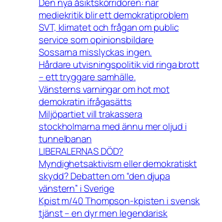
Den nya åsiktskorridoren: när
mediekritik blir ett demokratiproblem
SVT, klimatet och frågan om public
service som opinionsbildare
Sossarna misslyckas ingen.
Hårdare utvisningspolitik vid ringa brott
– ett tryggare samhälle.
Vänsterns varningar om hot mot
demokratin ifrågasätts
Miljöpartiet vill trakassera
stockholmarna med ännu mer oljud i
tunnelbanan
LIBERALERNAS DÖD?
Myndighetsaktivism eller demokratiskt
skydd? Debatten om “den djupa
vänstern” i Sverige
Kpist m/40 Thompson-kpisten i svensk
tjänst – en dyr men legendarisk