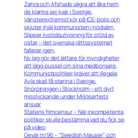
Zahra och Afshads vägra att åka hem,
de klamra sej kvar i Sverige.
Vänsterextremist kör på ICE-polis och
skjuter ihjäl kommunisten i nödvärn.
Slipper livstidsutvisning för stöld av
ostar – det svenska rättssystemet
fallerar igen.
Ny lag gör det lättare för myndigheter
att lägg pussel om sina medborgare.
Kommunistpolitiker kräver att illegala
Ayla skall få stanna i Sverige.
Snöröjningen i Stockholm – ett dyrt
misslyckande under Miljöpartiets
ansvar
Statens filmcensur – När inkompetenta
politiker skulle bestämma vad du fick se
på video
Gevär m/96 – “Swedish Mauser” och