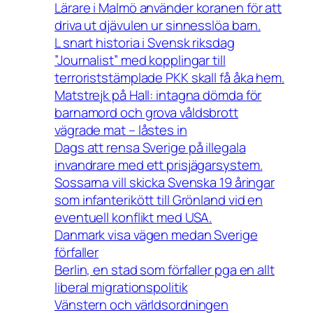
Lärare i Malmö använder koranen för att
driva ut djävulen ur sinnesslöa barn.
L snart historia i Svensk riksdag
”Journalist” med kopplingar till
terroriststämplade PKK skall få åka hem.
Matstrejk på Hall: intagna dömda för
barnamord och grova våldsbrott
vägrade mat – låstes in
Dags att rensa Sverige på illegala
invandrare med ett prisjägarsystem.
Sossarna vill skicka Svenska 19 åringar
som infanterikött till Grönland vid en
eventuell konflikt med USA.
Danmark visa vägen medan Sverige
förfaller
Berlin, en stad som förfaller pga en allt
liberal migrationspolitik
Vänstern och världsordningen