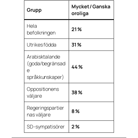
Mycket / Ganska
Grupp
oroliga
Hela
21 %
befolkningen
Utrikes födda
31 %
Arabisktalande
(goda/begränsad
44 %
e
språkkunskaper)
Oppositionens
38 %
väljare
Regeringspartier
8 %
nas väljare
SD‑sympatisörer
2 %