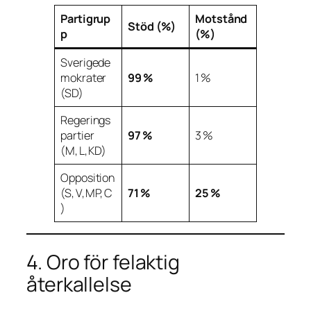
Partigrup
Motstånd
Stöd (%)
p
(%)
Sverigede
mokrater
99 %
1 %
(SD)
Regerings
partier
97 %
3 %
(M, L, KD)
Opposition
(S, V, MP, C
71 %
25 %
)
4. Oro för felaktig
återkallelse