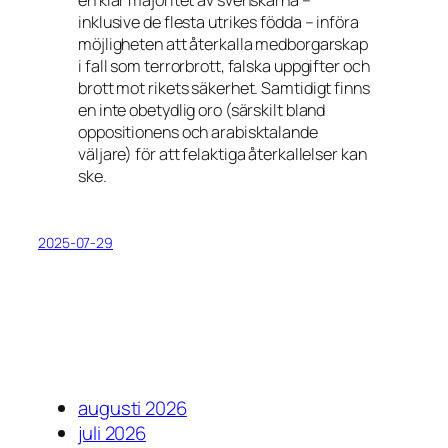
en klar majoritet av svenskarna –
inklusive de flesta utrikes födda – införa
möjligheten att återkalla medborgarskap
i fall som terrorbrott, falska uppgifter och
brott mot rikets säkerhet. Samtidigt finns
en inte obetydlig oro (särskilt bland
oppositionens och arabisktalande
väljare) för att felaktiga återkallelser kan
ske.
2025-07-29
augusti 2026
juli 2026