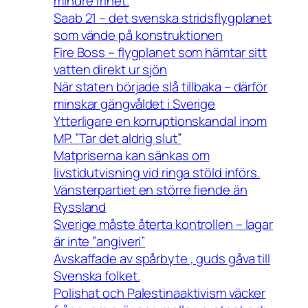
mindre frihet.
Saab 21 – det svenska stridsflygplanet
som vände på konstruktionen
Fire Boss – flygplanet som hämtar sitt
vatten direkt ur sjön
När staten började slå tillbaka – därför
minskar gängvåldet i Sverige
Ytterligare en korruptionskandal inom
MP. ”Tar det aldrig slut”
Matpriserna kan sänkas om
livstidutvisning vid ringa stöld införs.
Vänsterpartiet en större fiende än
Ryssland
Sverige måste återta kontrollen – lagar
är inte ”angiveri”
Avskaffade av spårbyte , guds gåva till
Svenska folket.
Polishat och Palestinaaktivism väcker