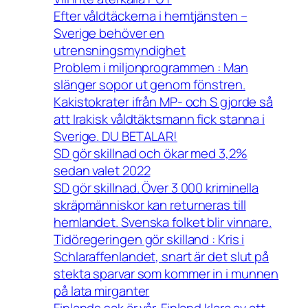
Efter våldtäckerna i hemtjänsten –
Sverige behöver en
utrensningsmyndighet
Problem i miljonprogrammen : Man
slänger sopor ut genom fönstren.
Kakistokrater ifrån MP- och S gjorde så
att Irakisk våldtäktsmann fick stanna i
Sverige. DU BETALAR!
SD gör skillnad och ökar med 3,2%
sedan valet 2022
SD gör skillnad. Över 3 000 kriminella
skräpmänniskor kan returneras till
hemlandet. Svenska folket blir vinnare.
Tidöregeringen gör skilland : Kris i
Schlaraffenlandet, snart är det slut på
stekta sparvar som kommer in i munnen
på lata mirganter