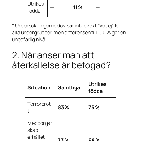
Utrikes
—
11 %
—
födda
* Undersökningen redovisar inte exakt “Vet ej” för
alla undergrupper, men differensen till 100 % ger en
ungefärlig nivå.
2. När anser man att
återkallelse är befogad?
Utrikes
Situation
Samtliga
födda
Terrorbrot
83 %
75 %
t
Medborgar
skap
erhållet
73 %
68 %