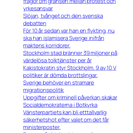
frågor om gränsen mellan protest och
yrkesansvar
Slöjan, tvånget och den svenska
debatten
För 10 år sedan var han en flykting, nu
ska han islamisera Sverige inifrån
maktens korridorer.
Stockholm stad bränner 39 miljoner på
värdelösa tolktjänster per år
Kakistokratin styr Stockholm. 9 av 10 V
politiker är dömda brottslingar.
Sverige behöver en stramare
migrationspolitik
Uppgifter om kriminell påverkan skakar
Socialdemokraterna i Botkyrka
Vänsterpartiets kan bli etttallvarlig
säkerhetshot efter valet om det får
ministerposter.