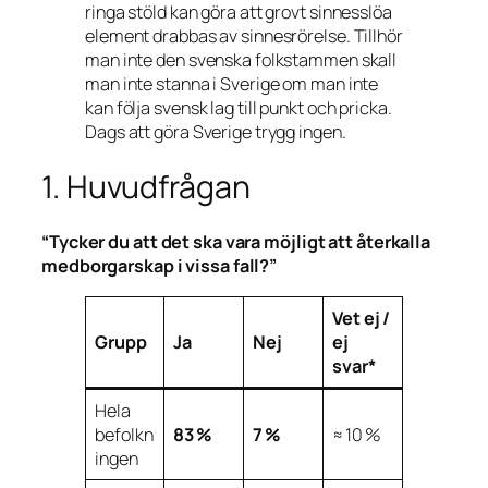
ringa stöld kan göra att grovt sinnesslöa
element drabbas av sinnesrörelse. Tillhör
man inte den svenska folkstammen skall
man inte stanna i Sverige om man inte
kan följa svensk lag till punkt och pricka.
Dags att göra Sverige trygg ingen.
1. Huvudfrågan
“Tycker du att det ska vara möjligt att återkalla
medborgarskap i vissa fall?”
Vet ej /
Grupp
Ja
Nej
ej
svar*
Hela
befolkn
83 %
7 %
≈ 10 %
ingen