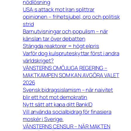
nödlösning
USA:s attack mot Iran splittrar
opinionen – frihetsjubel, oro och politisk
strid
Barnutvisningar och populism – när
känslan tar över debatten
Stängda reaktorer = högt elpris
Varför dog kulspruteskyttar först i andra
världskriget?
VÄNSTERNS OMÖJLIGA REGERING –
MAKTKAMPEN SOM KAN AVGÖRA VALET
2026
Svensk bidragsislamism – när naivitet
blir ett hot mot demokratin
Nytt sätt att kapa ditt BankID
Vill använda socialbidrag för finasiera
moskér i Sverige.
VÄNSTERNS CENSUR – NÄR MAKTEN