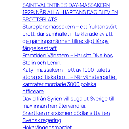
SAINT VALENTINE’S DAY-MASSAKERN
1929: NÄR ALLA HJÄRTANS DAG BLEV EN
BROTTSPLATS
Stureplansmassakern – ett fruktansvärt
brott, där samhället inte klarade av att
ge gärningsmännen tillräckligt långa
fängelsestraff.
Framtiden Vänstern – Har sitt DNA hos
Stalin och Lenin.
Katynmassakern – ett av 1900-talets
stora politiska brott – När vänsterpartiet
kamrater mördade 3000 polska
officeare
David från Syrien vill suga ut Sverige till
max innan han återvandrar.
Snart kan marxismen bödlar sitta i en
Svensk regering
Hökarängensmordet