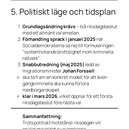
5. Politiskt läge och tidsplan
Grundlagsändring krävs
– två riksdagsbeslut
med ett allmänt val emellan.
Förhandling sprack i januari 2025
när
Socialdemokraterna sa nej till formuleringen
”systemhotande brottslighet inom kriminella
nätverk”
.
Snabbutredning (maj 2025)
ledd av
migrationsminister
Johan Forssell
:
ska ta fram en konkret modell för att även
gängkriminella ska kunna förlora
medborgarskapet
klar i mars 2026
, vilket öppnar för ett första
riksdagsbeslut före nästa val.
Sammanfattning:
Trots politiskt motstånd i riksdagen vill