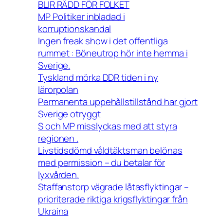
BLIR RÄDD FÖR FOLKET
MP Politiker inbladad i
korruptionskandal
Ingen freak show i det offentliga
rummet : Böneutrop hör inte hemma i
Sverige.
Tyskland mörka DDR tiden i ny
lärorpolan
Permanenta uppehållstillstånd har gjort
Sverige otryggt
S och MP misslyckas med att styra
regionen .
Livstidsdömd våldtäktsman belönas
med permission – du betalar för
lyxvården.
Staffanstorp vägrade låtasflyktingar –
prioriterade riktiga krigsflyktingar från
Ukraina