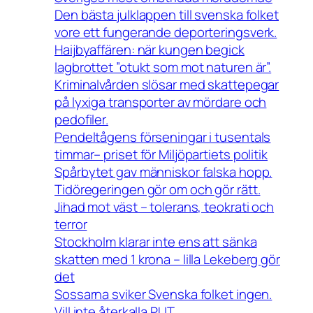
Den bästa julklappen till svenska folket
vore ett fungerande deporteringsverk.
Haijbyaffären: när kungen begick
lagbrottet ”otukt som mot naturen är”.
Kriminalvården slösar med skattepegar
på lyxiga transporter av mördare och
pedofiler.
Pendeltågens förseningar i tusentals
timmar– priset för Miljöpartiets politik
Spårbytet gav människor falska hopp.
Tidöregeringen gör om och gör rätt.
Jihad mot väst – tolerans, teokrati och
terror
Stockholm klarar inte ens att sänka
skatten med 1 krona – lilla Lekeberg gör
det
Sossarna sviker Svenska folket ingen.
Vill inte återkalla PUT