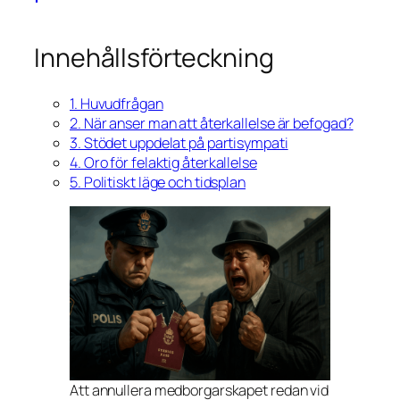
Innehållsförteckning
1. Huvudfrågan
2. När anser man att återkallelse är befogad?
3. Stödet uppdelat på partisympati
4. Oro för felaktig återkallelse
5. Politiskt läge och tidsplan
Att annullera medborgarskapet redan vid