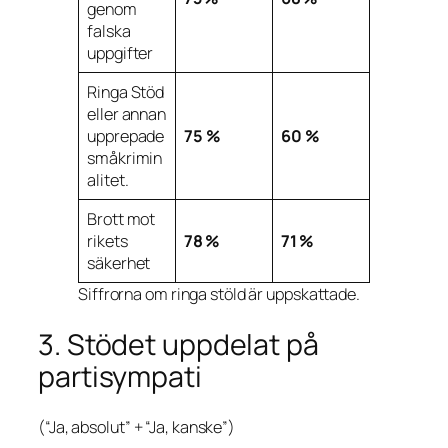
genom
falska
uppgifter
Ringa Stöd
eller annan
upprepade
75 %
60 %
småkrimin
alitet.
Brott mot
rikets
78 %
71 %
säkerhet
Siffrorna om ringa stöld är uppskattade.
3. Stödet uppdelat på
partisympati
(“Ja, absolut” + “Ja, kanske”)