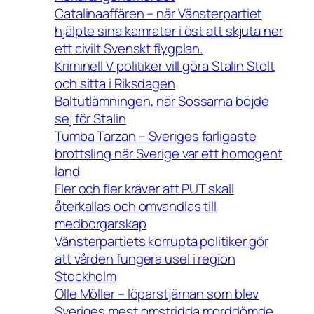
Catalinaaffären – när Vänsterpartiet
hjälpte sina kamrater i öst att skjuta ner
ett civilt Svenskt flygplan.
Kriminell V politiker vill göra Stalin Stolt
och sitta i Riksdagen
Baltutlämningen, när Sossarna böjde
sej för Stalin
Tumba Tarzan – Sveriges farligaste
brottsling när Sverige var ett homogent
land
Fler och fler kräver att PUT skall
återkallas och omvandlas till
medborgarskap
Vänsterpartiets korrupta politiker gör
att vården fungera usel i region
Stockholm
Olle Möller – löparstjärnan som blev
Sveriges mest omstridda morddömde