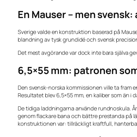
En Mauser – men svensk:
Sverige valde en konstruktion baserad på Mause
blandning av tysk grundidé och svensk precision
Det mest avgörande var dock inte bara själva ge
6,5×55 mm: patronen som 
Den svensk-norska kommissionen ville ta fram en 
Resultatet blev 6,5×55 mm, en kaliber som än i da
De tidiga laddningarna använde rundnoskula. År 1
genom flackare bana och bättre prestanda på län
konstruktionen var: tillräckligt kraftfull, hanterb