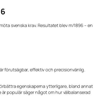
96
möta svenska krav. Resultatet blev m/1896 – en
r förutsägbar, effektiv och precisionvänlig.
 förbättra egenskaperna ytterligare, bland annat
de är populär säger något om hur välbalanserad