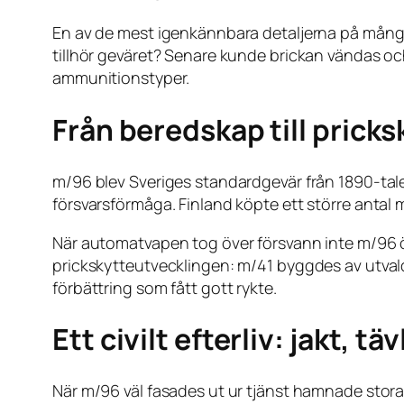
En av de mest igenkännbara detaljerna på många
tillhör geväret? Senare kunde brickan vändas och
ammunitionstyper.
Från beredskap till pricks
m/96 blev Sveriges standardgevär från 1890-tal
försvarsförmåga. Finland köpte ett större antal 
När automatvapen tog över försvann inte m/96 över
prickskytteutvecklingen: m/41 byggdes av utval
förbättring som fått gott rykte.
Ett civilt efterliv: jakt, 
När m/96 väl fasades ut ur tjänst hamnade stor