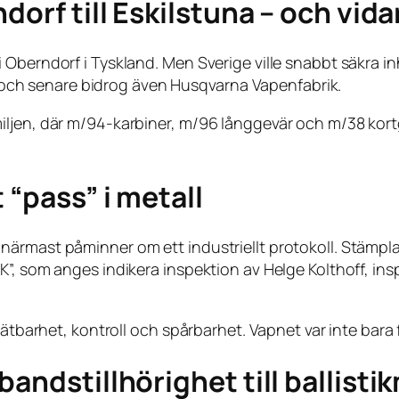
dorf till Eskilstuna – och vida
 Oberndorf i Tyskland. Men Sverige ville snabbt säkra i
na, och senare bidrog även Husqvarna Vapenfabrik.
iljen, där m/94-karbiner, m/96 långgevär och m/38 kort
 “pass” i metall
rmast påminner om ett industriellt protokoll. Stämplar k
”, som anges indikera inspektion av Helge Kolthoff, insp
mätbarhet, kontroll och spårbarhet. Vapnet var inte bara 
andstillhörighet till ballisti