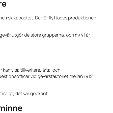
re
nhemsk kapacitet. Därför flyttades produktionen
gevär utgör de stora grupperna, och m/41 är
an visa tillverkare, årtal och
ektionsofficer vid gevärsfaktoriet mellan 1912
färdigt, det var godkänt.
kminne