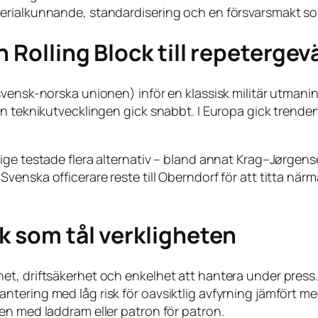
erialkunnande, standardisering och en försvarsmakt so
n Rolling Block till repetergev
svensk-norska unionen) inför en klassisk militär utmani
men teknikutvecklingen gick snabbt. I Europa gick tren
ige testade flera alternativ – bland annat Krag–Jørgen
enska officerare reste till Oberndorf för att titta när
k som tål verkligheten
t, driftsäkerhet och enkelhet att hantera under press. F
tering med låg risk för oavsiktlig avfyrning jämfört me
en med laddram eller patron för patron.