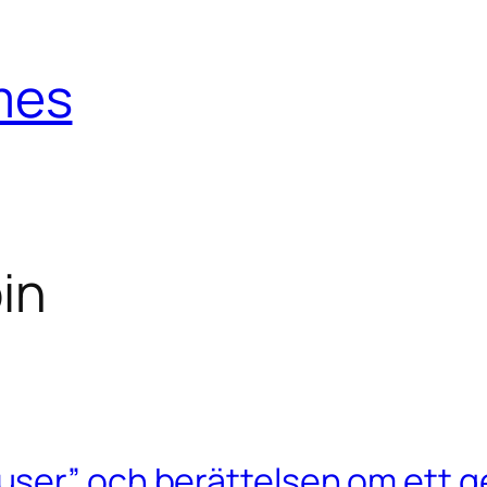
mes
in
ser” och berättelsen om ett g