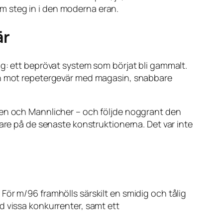
m steg in i den moderna eran.
är
ng: ett beprövat system som börjat bli gammalt.
den mot repetergevär med magasin, snabbare
sen och Mannlicher – och följde noggrant den
mare på de senaste konstruktionerna. Det var inte
ör m/96 framhölls särskilt en smidig och tålig
d vissa konkurrenter, samt ett