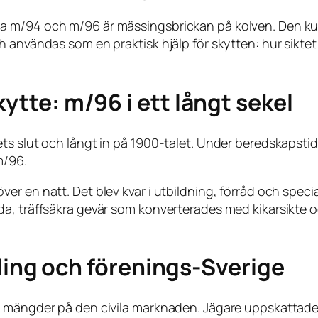
 m/94 och m/96 är mässingsbrickan på kolven. Den kun
 användas som en praktisk hjälp för skytten: hur siktet 
kytte: m/96 i ett långt sekel
ets slut och långt in på 1900-talet. Under beredskapst
m/96.
 en natt. Det blev kvar i utbildning, förråd och specialr
da, träffsäkra gevär som konverterades med kikarsikte 
tävling och förenings-Sverige
a mängder på den civila marknaden. Jägare uppskattade 