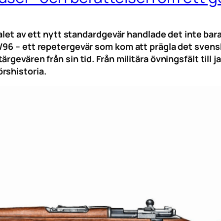
valet av ett nytt standardgevär handlade det inte bara
96 – ett repetergevär som kom att prägla det svensk
rgevären från sin tid. Från militära övningsfält till
rshistoria.