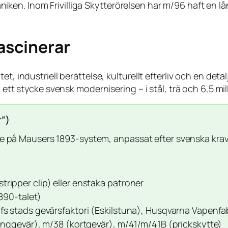
n. Inom Frivilliga Skytterörelsen har m/96 haft en lång
ascinerar
t, industriell berättelse, kulturellt efterliv och en detal
 ett stycke svensk modernisering – i stål, trä och 6,5 mil
r”)
 på Mausers 1893-system, anpassat efter svenska krav 
ripper clip) eller enstaka patroner
1890-talet)
afs stads gevärsfaktori (Eskilstuna), Husqvarna Vapenfa
långgevär), m/38 (kortgevär), m/41/m/41B (prickskytte)