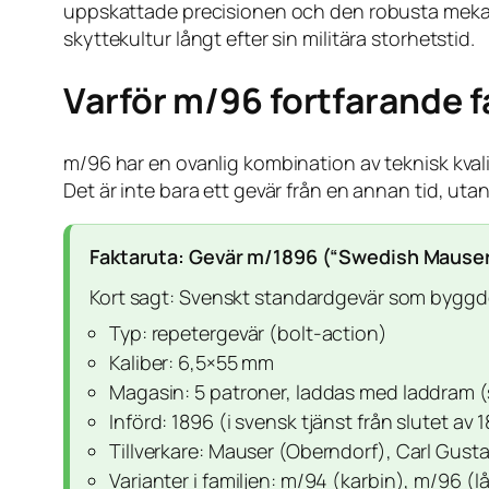
uppskattade precisionen och den robusta mekanike
skyttekultur långt efter sin militära storhetstid.
Varför m/96 fortfarande f
m/96 har en ovanlig kombination av teknisk kvalite
Det är inte bara ett gevär från en annan tid, utan
Faktaruta: Gevär m/1896 (“Swedish Mause
Kort sagt: Svenskt standardgevär som byggde
Typ: repetergevär (bolt-action)
Kaliber: 6,5×55 mm
Magasin: 5 patroner, laddas med laddram (st
Införd: 1896 (i svensk tjänst från slutet av 
Tillverkare: Mauser (Oberndorf), Carl Gust
Varianter i familjen: m/94 (karbin), m/96 (