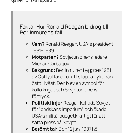
gäller försvarspolitik.
Fakta: Hur Ronald Reagan bidrog till
Berlinmurens fall
Vem?
Ronald Reagan, USA:s president
1981–1989.
Motparten?
Sovjetunionens ledare
Michail Gorbatjov.
Bakgrund:
Berlinmuren byggdes 1961
av Östtyskland för att stoppa flykt från
öst till väst. Den blev en symbol för
kalla kriget och Sovjetunionens
förtryck.
Politisk linje:
Reagan kallade Sovjet
för
”ondskans imperium”
och ökade
USA:s militärbudget kraftigt för att
sätta press på Sovjet.
Berömt tal:
Den 12 juni 1987 höll