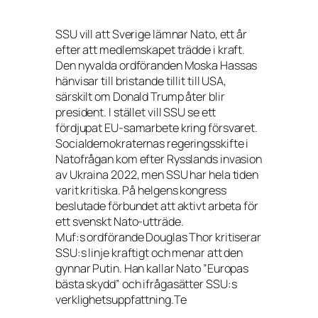
SSU vill att Sverige lämnar Nato, ett år
efter att medlemskapet trädde i kraft.
Den nyvalda ordföranden Moska Hassas
hänvisar till bristande tillit till USA,
särskilt om Donald Trump åter blir
president. I stället vill SSU se ett
fördjupat EU-samarbete kring försvaret.
Socialdemokraternas regeringsskifte i
Natofrågan kom efter Rysslands invasion
av Ukraina 2022, men SSU har hela tiden
varit kritiska. På helgens kongress
beslutade förbundet att aktivt arbeta för
ett svenskt Nato-utträde.
Muf:s ordförande Douglas Thor kritiserar
SSU:s linje kraftigt och menar att den
gynnar Putin. Han kallar Nato ”Europas
bästa skydd” och ifrågasätter SSU:s
verklighetsuppfattning.Te