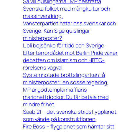
Så vill quslingarna i MP bestraffa
Svenska folket med mångkultur och
massinvandring.
Vänsterpartiet hatar oss svenskar och
Sverige. Kan S ge quislingar
ministerposter?
L bli bojsänke för tidö och Sverige
Efter terrordådet mot Berlin Pride växer
debatten om islamism och HBTQ-
rörelsens vägval
Systemhotade brottslingar kan få
ministerposter i en sosse regering.
MP är godtemplarmaffians
marionettdockor. Du får betala med
mindre frihet.
Saab 21 – det svenska stridsflygplanet
som vände på konstruktionen
Fire Boss – flygplanet som hämtar sitt