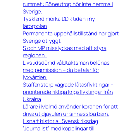
rummet : Böneutrop hör inte hemma i
Sverige.
Tyskland mörka DDR tiden i ny
lärorpolan
Permanenta uppehållstillstånd har gjort
Sverige otryggt
S och MP misslyckas med att styra
regionen .
Livstidsdömd våldtäktsman belönas
med permission – du betalar för
lyxvården.
Staffanstorp vägrade låtasflyktingar –
prioriterade riktiga krigsflyktingar från
Ukraina
Lärare i Malmö använder koranen för att
driva ut djävulen ur sinnesslöa barn.
L snart historia i Svensk riksdag
”Journalist” med kopplingar till