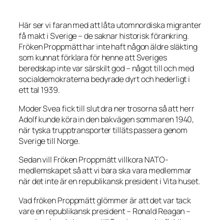
Här ser vi faran med att låta utomnordiska migranter
få makt i Sverige – de saknar historisk förankring.
Fröken Proppmätt har inte haft någon äldre släkting
som kunnat förklara för henne att Sveriges
beredskap inte var särskilt god – något till och med
socialdemokraterna bedyrade dyrt och hederligt i
ett tal 1939.
Moder Svea fick till slut dra ner trosorna så att herr
Adolf kunde köra in den bakvägen sommaren 1940,
när tyska trupptransporter tilläts passera genom
Sverige till Norge.
Sedan vill Fröken Proppmätt villkora NATO-
medlemskapet så att vi bara ska vara medlemmar
när det inte är en republikansk president i Vita huset.
Vad fröken Proppmätt glömmer är att det var tack
vare en republikansk president – Ronald Reagan –