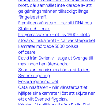
brott, där samhället inte klarade av att
ge gärningsmännen tillräckligt långa
fängelsestraff.
Framtiden Vänstern – Har sitt DNA hos
Stalin och Lenin.
Katynmassakern – ett av 1900-talets
stora politiska brott – När vänsterpartiet
kamrater mördade 3000 polska
officeare
David från Syrien vill suga ut Sverige till
max innan han återvandrar.
Snart kan marxismen bödlar sitta i en
Svensk regering
Hökarängensmordet
Catalinaaffären – när Vänsterpartiet
hjälpte sina kamrater i öst att skjuta ner
ett civilt Svenskt flygplan.
Kriminell V politiker vill göra Stalin Stolt