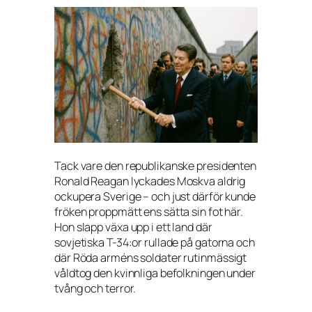
Tack vare den republikanske presidenten
Ronald Reagan lyckades Moskva aldrig
ockupera Sverige – och just därför kunde
fröken proppmätt ens sätta sin fot här.
Hon slapp växa upp i ett land där
sovjetiska T-34:or rullade på gatorna och
där Röda arméns soldater rutinmässigt
våldtog den kvinnliga befolkningen under
tvång och terror.