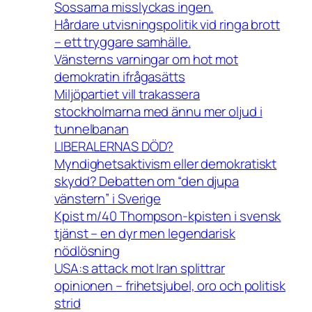
Sossarna misslyckas ingen.
Hårdare utvisningspolitik vid ringa brott
– ett tryggare samhälle.
Vänsterns varningar om hot mot
demokratin ifrågasätts
Miljöpartiet vill trakassera
stockholmarna med ännu mer oljud i
tunnelbanan
LIBERALERNAS DÖD?
Myndighetsaktivism eller demokratiskt
skydd? Debatten om “den djupa
vänstern” i Sverige
Kpist m/40 Thompson-kpisten i svensk
tjänst – en dyr men legendarisk
nödlösning
USA:s attack mot Iran splittrar
opinionen – frihetsjubel, oro och politisk
strid