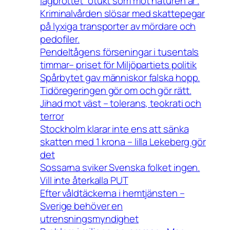
lagbrottet ”otukt som mot naturen är”.
Kriminalvården slösar med skattepegar
på lyxiga transporter av mördare och
pedofiler.
Pendeltågens förseningar i tusentals
timmar– priset för Miljöpartiets politik
Spårbytet gav människor falska hopp.
Tidöregeringen gör om och gör rätt.
Jihad mot väst – tolerans, teokrati och
terror
Stockholm klarar inte ens att sänka
skatten med 1 krona – lilla Lekeberg gör
det
Sossarna sviker Svenska folket ingen.
Vill inte återkalla PUT
Efter våldtäckerna i hemtjänsten –
Sverige behöver en
utrensningsmyndighet