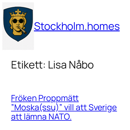
Hoppa
till
innehåll
Stockholm.homes
Etikett:
Lisa Nåbo
Fröken Proppmätt
”Moska(ssu)” vill att Sverige
att lämna NATO.