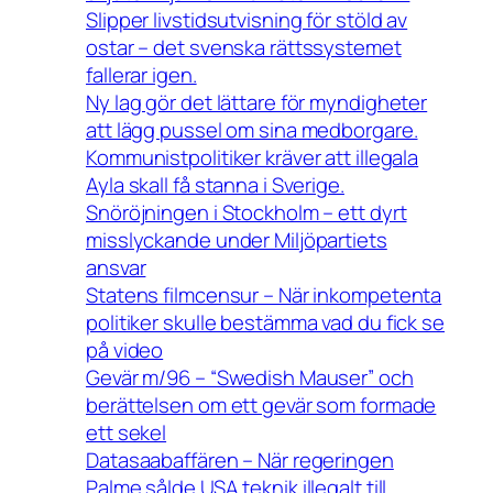
Slipper livstidsutvisning för stöld av
ostar – det svenska rättssystemet
fallerar igen.
Ny lag gör det lättare för myndigheter
att lägg pussel om sina medborgare.
Kommunistpolitiker kräver att illegala
Ayla skall få stanna i Sverige.
Snöröjningen i Stockholm – ett dyrt
misslyckande under Miljöpartiets
ansvar
Statens filmcensur – När inkompetenta
politiker skulle bestämma vad du fick se
på video
Gevär m/96 – “Swedish Mauser” och
berättelsen om ett gevär som formade
ett sekel
Datasaabaffären – När regeringen
Palme sålde USA teknik illegalt till