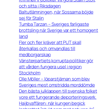
och sitta i Riksdagen
Baltutlämningen, när Sossarna böjde
sej för Stalin
Tumba Tarzan – Sveriges farligaste
brottsling när Sverige var ett homogent
land
Fler och fler kräver att PUT skall
återkallas och omvandlas till
medborgarskap
Vänsterpartiets korrupta politiker gör
att vården fungera usel i region
Stockholm
Olle Möller – löparstjärnan som blev
Sveriges mest omstridda morddömde
Den bästa julklappen till svenska folket
vore ett fungerande deporteringsverk.
Haijbyaffären: när kungen begick