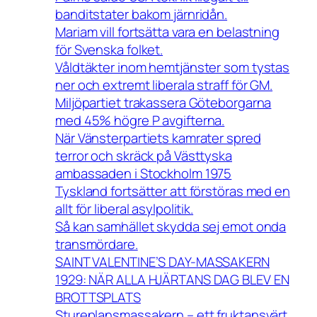
banditstater bakom järnridån.
Mariam vill fortsätta vara en belastning
för Svenska folket.
Våldtäkter inom hemtjänster som tystas
ner och extremt liberala straff för GM.
Miljöpartiet trakassera Göteborgarna
med 45% högre P avgifterna.
När Vänsterpartiets kamrater spred
terror och skräck på Västtyska
ambassaden i Stockholm 1975
Tyskland fortsätter att förstöras med en
allt för liberal asylpolitik.
Så kan samhället skydda sej emot onda
transmördare.
SAINT VALENTINE’S DAY-MASSAKERN
1929: NÄR ALLA HJÄRTANS DAG BLEV EN
BROTTSPLATS
Stureplansmassakern – ett fruktansvärt