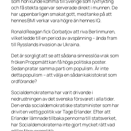
som hon kunde komma till Sverige som lyxflykting
och få stekta sparvar serverade direkt i munnen. De
har uppenbarligen smakat gott, med tanke på att
hennes BMI verkar vara högre än hennes IQ.
Ronald Reagan fick Gorbatjov att riva Berlinmuren,
vilket ledde till en period av avspänning – ända fram
till Rysslands invasion av Ukraina.
Det är sorgligt att se att sådana sinnesslöa vrak som
fröken Proppmätt kan få höga politiska poster.
Sedan pratar samma parti om populism. Är inte
detta populism – att välja en sådan kakistokrat som
ordförande?
Socialdemokraterna har varit drivande i
nedrustningen av det svenska försvaret i alla tider.
Den enda socialdemokratiske statsminister som har
drivit en vettig politik var Tage Erlander. Efter att
Erlander lämnade tillbaka pennorna till statsverket,
har Socialdemokraterna inte gjort mycket rätt vad