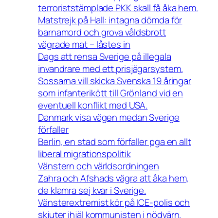
terroriststämplade PKK skall få åka hem.
Matstrejk på Hall: intagna dömda för
barnamord och grova våldsbrott
vägrade mat – låstes in
Dags att rensa Sverige på illegala
invandrare med ett prisjägarsystem.
Sossarna vill skicka Svenska 19 åringar
som infanterikött till Grönland vid en
eventuell konflikt med USA.
Danmark visa vägen medan Sverige
förfaller
Berlin, en stad som förfaller pga en allt
liberal migrationspolitik
Vänstern och världsordningen
Zahra och Afshads vägra att åka hem,
de klamra sej kvar i Sverige.
Vänsterextremist kör på ICE-polis och
skjuter ihjäl kommunisten i nödvärn.