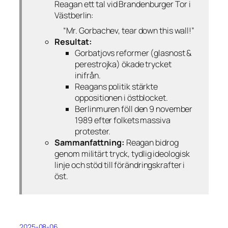
Reagan ett tal vid Brandenburger Tor i
Västberlin:
“Mr. Gorbachev, tear down this wall!”
Resultat:
Gorbatjovs reformer (glasnost &
perestrojka) ökade trycket
inifrån.
Reagans politik stärkte
oppositionen i östblocket.
Berlinmuren föll den 9 november
1989 efter folkets massiva
protester.
Sammanfattning:
Reagan bidrog
genom militärt tryck, tydlig ideologisk
linje och stöd till förändringskrafter i
öst.
2025-08-06