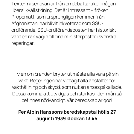
Texten ni ser ovan är från en debattartikel i någon
liberal kvällstidning. Det är intressant – fröken
Proppmätt, som ursprungligen kommer från
Afghanistan, har blivit inkvoterad som SSU-
ordförande. SSU-ordförandeposten har historiskt
varit en rak väg in till fina ministerposter i svenska
regeringar.
Men om branden bryter ut måste alla vara på sin
vakt. Regeringen har vidtagit alla anstalter för
vakthållning och skydd, som nu kan anses påkallade.
Dessa komma att utvidgas och stärkas i den mån så
befinnes nödvändigt. Vår beredskap är god.
Per Albin Hanssons beredskapstal hölls 27
augusti 1939 klockan 13.45