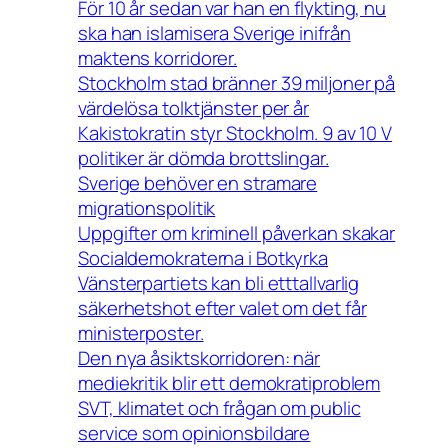
För 10 år sedan var han en flykting, nu
ska han islamisera Sverige inifrån
maktens korridorer.
Stockholm stad bränner 39 miljoner på
värdelösa tolktjänster per år
Kakistokratin styr Stockholm. 9 av 10 V
politiker är dömda brottslingar.
Sverige behöver en stramare
migrationspolitik
Uppgifter om kriminell påverkan skakar
Socialdemokraterna i Botkyrka
Vänsterpartiets kan bli etttallvarlig
säkerhetshot efter valet om det får
ministerposter.
Den nya åsiktskorridoren: när
mediekritik blir ett demokratiproblem
SVT, klimatet och frågan om public
service som opinionsbildare