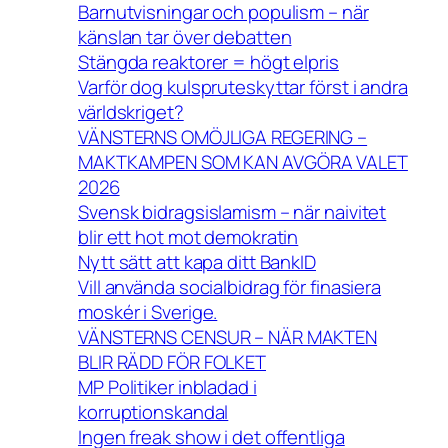
Barnutvisningar och populism – när
känslan tar över debatten
Stängda reaktorer = högt elpris
Varför dog kulspruteskyttar först i andra
världskriget?
VÄNSTERNS OMÖJLIGA REGERING –
MAKTKAMPEN SOM KAN AVGÖRA VALET
2026
Svensk bidragsislamism – när naivitet
blir ett hot mot demokratin
Nytt sätt att kapa ditt BankID
Vill använda socialbidrag för finasiera
moskér i Sverige.
VÄNSTERNS CENSUR – NÄR MAKTEN
BLIR RÄDD FÖR FOLKET
MP Politiker inbladad i
korruptionskandal
Ingen freak show i det offentliga