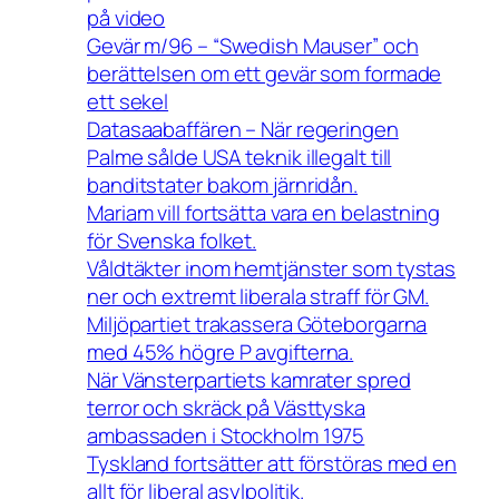
på video
Gevär m/96 – “Swedish Mauser” och
berättelsen om ett gevär som formade
ett sekel
Datasaabaffären – När regeringen
Palme sålde USA teknik illegalt till
banditstater bakom järnridån.
Mariam vill fortsätta vara en belastning
för Svenska folket.
Våldtäkter inom hemtjänster som tystas
ner och extremt liberala straff för GM.
Miljöpartiet trakassera Göteborgarna
med 45% högre P avgifterna.
När Vänsterpartiets kamrater spred
terror och skräck på Västtyska
ambassaden i Stockholm 1975
Tyskland fortsätter att förstöras med en
allt för liberal asylpolitik.