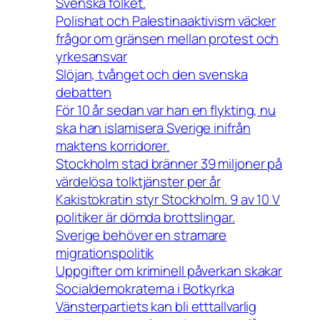
Svenska folket.
Polishat och Palestinaaktivism väcker
frågor om gränsen mellan protest och
yrkesansvar
Slöjan, tvånget och den svenska
debatten
För 10 år sedan var han en flykting, nu
ska han islamisera Sverige inifrån
maktens korridorer.
Stockholm stad bränner 39 miljoner på
värdelösa tolktjänster per år
Kakistokratin styr Stockholm. 9 av 10 V
politiker är dömda brottslingar.
Sverige behöver en stramare
migrationspolitik
Uppgifter om kriminell påverkan skakar
Socialdemokraterna i Botkyrka
Vänsterpartiets kan bli etttallvarlig