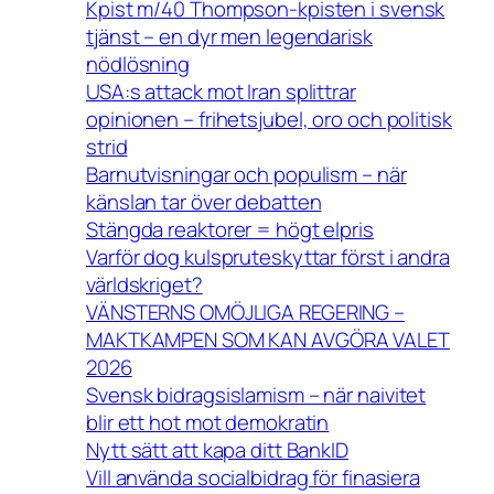
Kpist m/40 Thompson-kpisten i svensk
tjänst – en dyr men legendarisk
nödlösning
USA:s attack mot Iran splittrar
opinionen – frihetsjubel, oro och politisk
strid
Barnutvisningar och populism – när
känslan tar över debatten
Stängda reaktorer = högt elpris
Varför dog kulspruteskyttar först i andra
världskriget?
VÄNSTERNS OMÖJLIGA REGERING –
MAKTKAMPEN SOM KAN AVGÖRA VALET
2026
Svensk bidragsislamism – när naivitet
blir ett hot mot demokratin
Nytt sätt att kapa ditt BankID
Vill använda socialbidrag för finasiera