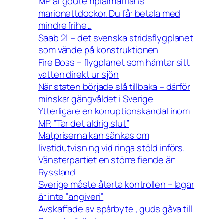
MP är godtemplarmaffians
marionettdockor. Du får betala med
mindre frihet.
Saab 21 – det svenska stridsflygplanet
som vände på konstruktionen
Fire Boss – flygplanet som hämtar sitt
vatten direkt ur sjön
När staten började slå tillbaka – därför
minskar gängvåldet i Sverige
Ytterligare en korruptionskandal inom
MP. ”Tar det aldrig slut”
Matpriserna kan sänkas om
livstidutvisning vid ringa stöld införs.
Vänsterpartiet en större fiende än
Ryssland
Sverige måste återta kontrollen – lagar
är inte ”angiveri”
Avskaffade av spårbyte , guds gåva till