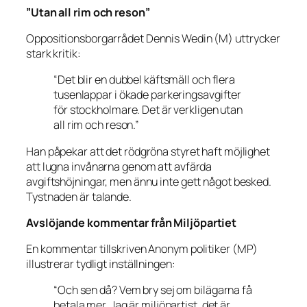
”Utan all rim och reson”
Oppositionsborgarrådet
Dennis Wedin (M)
uttrycker
stark kritik:
“Det blir en dubbel käftsmäll och flera
tusenlappar i ökade parkeringsavgifter
för stockholmare. Det är verkligen utan
all rim och reson.”
Han påpekar att det rödgröna styret haft möjlighet
att lugna invånarna genom att avfärda
avgiftshöjningar, men ännu inte gett något besked.
Tystnaden är talande.
Avslöjande kommentar från Miljöpartiet
En kommentar tillskriven Anonym politiker
(MP)
illustrerar tydligt inställningen:
“Och sen då? Vem bry sej om bilägarna få
betala mer. Jag är miljöpartist, det är