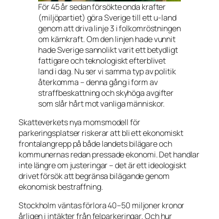
För 45 år sedan försökte onda krafter
(miljöpartiet) göra Sverige till ett u-land
genom att driva linje 3 i folkomröstningen
om kärnkraft. Om den linjen hade vunnit
hade Sverige sannolikt varit ett betydligt
fattigare och teknologiskt efterblivet
land i dag. Nu ser vi samma typ av politik
återkomma – denna gång i form av
straffbeskattning och skyhöga avgifter
som slår hårt mot vanliga människor.
Skatteverkets nya momsmodell för
parkeringsplatser riskerar att bli ett ekonomiskt
frontalangrepp på både landets bilägare och
kommunernas redan pressade ekonomi. Det handlar
inte längre om justeringar – det är ett ideologiskt
drivet försök att begränsa bilägande genom
ekonomisk bestraffning.
Stockholm väntas förlora 40–50 miljoner kronor
årligen i intäkter från felparkeringar. Och hur