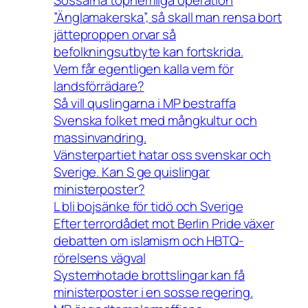
”Änglamakerska”, så skall man rensa bort
jätteproppen orvar så
befolkningsutbyte kan fortskrida.
Vem får egentligen kalla vem för
landsförrädare?
Så vill quslingarna i MP bestraffa
Svenska folket med mångkultur och
massinvandring.
Vänsterpartiet hatar oss svenskar och
Sverige. Kan S ge quislingar
ministerposter?
L bli bojsänke för tidö och Sverige
Efter terrordådet mot Berlin Pride växer
debatten om islamism och HBTQ-
rörelsens vägval
Systemhotade brottslingar kan få
ministerposter i en sosse regering.