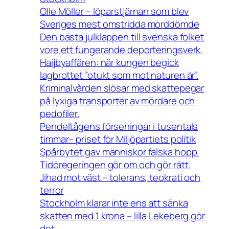
Olle Möller – löparstjärnan som blev
Sveriges mest omstridda morddömde
Den bästa julklappen till svenska folket
vore ett fungerande deporteringsverk.
Haijbyaffären: när kungen begick
lagbrottet ”otukt som mot naturen är”.
Kriminalvården slösar med skattepegar
på lyxiga transporter av mördare och
pedofiler.
Pendeltågens förseningar i tusentals
timmar– priset för Miljöpartiets politik
Spårbytet gav människor falska hopp.
Tidöregeringen gör om och gör rätt.
Jihad mot väst – tolerans, teokrati och
terror
Stockholm klarar inte ens att sänka
skatten med 1 krona – lilla Lekeberg gör
det