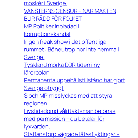
moskér i Sverige.
VÄNSTERNS CENSUR – NÄR MAKTEN
BLIR RÄDD FÖR FOLKET
MP Politiker inbladad i
korruptionskandal
Ingen freak show i det offentliga
rummet : Böneutrop hör inte hemma i
Sverige.
Tyskland mörka DDR tiden i ny
lärorpolan
Permanenta uppehållstillstånd har gjort
Sverige otryggt
S och MP misslyckas med att styra
regionen .
Livstidsdömd våldtäktsman belönas
med permission – du betalar för
lyxvården.
Staffanstorp vägrade låtasflyktingar –