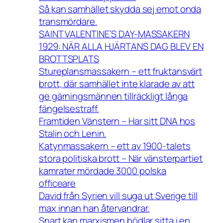
Så kan samhället skydda sej emot onda
transmördare.
SAINT VALENTINE’S DAY-MASSAKERN
1929: NÄR ALLA HJÄRTANS DAG BLEV EN
BROTTSPLATS
Stureplansmassakern – ett fruktansvärt
brott, där samhället inte klarade av att
ge gärningsmännen tillräckligt långa
fängelsestraff.
Framtiden Vänstern – Har sitt DNA hos
Stalin och Lenin.
Katynmassakern – ett av 1900-talets
stora politiska brott – När vänsterpartiet
kamrater mördade 3000 polska
officeare
David från Syrien vill suga ut Sverige till
max innan han återvandrar.
Snart kan marxismen bödlar sitta i en