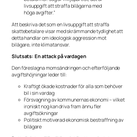
livsuppgift att straffa bilägarna med
hög
a
avgifter.”
Att beskriva det som en
livsuppgift att straffa
skattebetalare visar med skrämmande tydlighet att
detta handlar om ideologisk aggression mot
bilägare, inte klimatansvar.
Slutsats: En attack på vardagen
Den föreslagna momsändringen och efterföljande
avgiftshöjningar leder till:
Kraftigt ökade kostnader för alla som behöver
bil i sin vardag
Försvagning av kommunernas ekonomi – vilket
ironiskt nog kan driva fram ännu fler
avgiftsökningar
Politiskt motiverad ekonomisk bestraffning av
bilägare