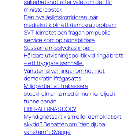
säkerhetshot efter valet om det får
ministerposter.
Den nya åsiktskorridoren: när
mediekritik blir ett demokratiproblem
SVT, klimatet och frågan om public
service som opinionsbildare
Sossarna misslyckas ingen.
Hårdare utvisningspolitik vid ringa brott
– ett tryggare samhälle.
Vänsterns varningar om hot mot
demokratin ifrågasätts
Miljöpartiet vill trakassera
stockholmarna med ännu mer oljud i
tunnelbanan
LIBERALERNAS DÖD?
Myndighetsaktivism eller demokratiskt
skydd? Debatten om “den djupa
vänstern” i Sverige