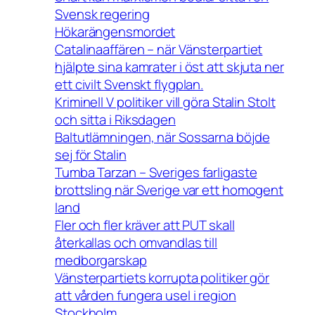
Svensk regering
Hökarängensmordet
Catalinaaffären – när Vänsterpartiet
hjälpte sina kamrater i öst att skjuta ner
ett civilt Svenskt flygplan.
Kriminell V politiker vill göra Stalin Stolt
och sitta i Riksdagen
Baltutlämningen, när Sossarna böjde
sej för Stalin
Tumba Tarzan – Sveriges farligaste
brottsling när Sverige var ett homogent
land
Fler och fler kräver att PUT skall
återkallas och omvandlas till
medborgarskap
Vänsterpartiets korrupta politiker gör
att vården fungera usel i region
Stockholm