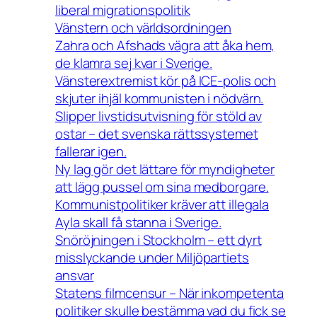
liberal migrationspolitik
Vänstern och världsordningen
Zahra och Afshads vägra att åka hem,
de klamra sej kvar i Sverige.
Vänsterextremist kör på ICE-polis och
skjuter ihjäl kommunisten i nödvärn.
Slipper livstidsutvisning för stöld av
ostar – det svenska rättssystemet
fallerar igen.
Ny lag gör det lättare för myndigheter
att lägg pussel om sina medborgare.
Kommunistpolitiker kräver att illegala
Ayla skall få stanna i Sverige.
Snöröjningen i Stockholm – ett dyrt
misslyckande under Miljöpartiets
ansvar
Statens filmcensur – När inkompetenta
politiker skulle bestämma vad du fick se