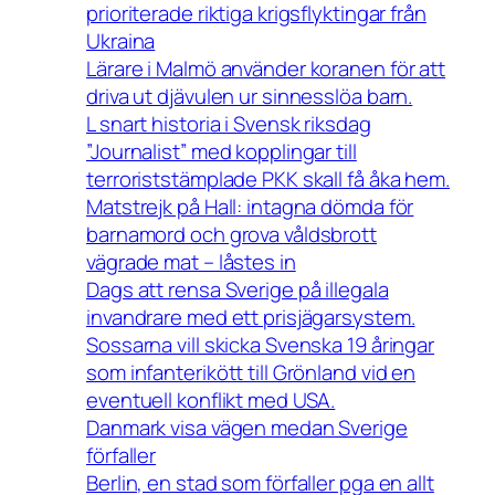
prioriterade riktiga krigsflyktingar från
Ukraina
Lärare i Malmö använder koranen för att
driva ut djävulen ur sinnesslöa barn.
L snart historia i Svensk riksdag
”Journalist” med kopplingar till
terroriststämplade PKK skall få åka hem.
Matstrejk på Hall: intagna dömda för
barnamord och grova våldsbrott
vägrade mat – låstes in
Dags att rensa Sverige på illegala
invandrare med ett prisjägarsystem.
Sossarna vill skicka Svenska 19 åringar
som infanterikött till Grönland vid en
eventuell konflikt med USA.
Danmark visa vägen medan Sverige
förfaller
Berlin, en stad som förfaller pga en allt