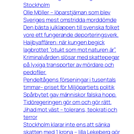
Stockholm
Olle Möller – löparstjärnan som blev
Sveriges mest omstridda morddömde
Den bästa julklappen till svenska folket
vore ett fungerande deporteringsverk.
Haijbyaffären: när kungen begick
lagbrottet ”otukt som mot naturen är”.
Kriminalvården slösar med skattepegar
på lyxiga transporter av mördare och
pedofiler.
Pendeltågens förseningar i tusentals
timmar– priset för Miljöpartiets politik
Spårbytet gav människor falska hopp.
Tidöregeringen gör om och gör rätt.
Jihad mot väst – tolerans, teokrati och
terror
Stockholm klarar inte ens att sänka
skatten med 1 krona – lilla Lekeberg gör