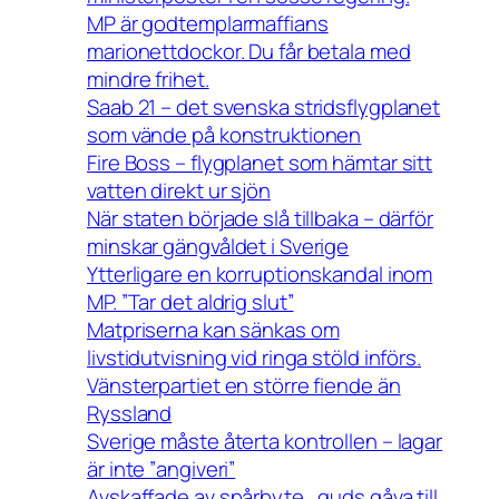
MP är godtemplarmaffians
marionettdockor. Du får betala med
mindre frihet.
Saab 21 – det svenska stridsflygplanet
som vände på konstruktionen
Fire Boss – flygplanet som hämtar sitt
vatten direkt ur sjön
När staten började slå tillbaka – därför
minskar gängvåldet i Sverige
Ytterligare en korruptionskandal inom
MP. ”Tar det aldrig slut”
Matpriserna kan sänkas om
livstidutvisning vid ringa stöld införs.
Vänsterpartiet en större fiende än
Ryssland
Sverige måste återta kontrollen – lagar
är inte ”angiveri”
Avskaffade av spårbyte , guds gåva till