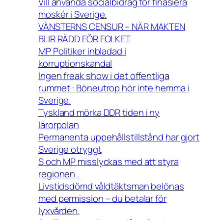
Vill använda socialbidrag för finasiera
moskér i Sverige.
VÄNSTERNS CENSUR – NÄR MAKTEN
BLIR RÄDD FÖR FOLKET
MP Politiker inbladad i
korruptionskandal
Ingen freak show i det offentliga
rummet : Böneutrop hör inte hemma i
Sverige.
Tyskland mörka DDR tiden i ny
lärorpolan
Permanenta uppehållstillstånd har gjort
Sverige otryggt
S och MP misslyckas med att styra
regionen .
Livstidsdömd våldtäktsman belönas
med permission – du betalar för
lyxvården.