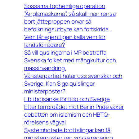
Sossarna tophemliga operation
”Änglamaskarna”, så skall man rensa
bort jätteproppen orvar så
befolkningsutbyte kan fortskrida.
Vem får egentligen kalla vem för
landsförrädare?
Så vill quslingarna i MP bestraffa
Svenska folket med mångkultur och
massinvandring.
Vänsterpartiet hatar oss svenskar och
Sverige. Kan S ge quislingar
ministerposter?
L bli bojsänke för tidö och Sverige
Efter terrordådet mot Berlin Pride växer
debatten om islamism och HBTQ-
rörelsens vägval
Systemhotade brottslingar kan få
ministerposter i en sosse regering.