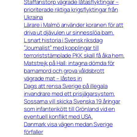
Staffanstorp vägrade låtasflyktingar –
prioriterade riktiga krigsflyktingar från
Ukraina
Lärare i Malmö använder koranen för att
driva ut djävulen ur sinnesslöa barn.
L snart historia i Svensk riksdag
”Journalist” med kopplingar till
terroriststämplade PKK skall få åka hem.
Matstrejk på Hall: intagna dömda för
barnamord och grova våldsbrott
vägrade mat – låstes in
Dags att rensa Sverige på illegala
invandrare med ett prisjägarsystem.
Sossarna vill skicka Svenska 19 åringar
som infanterikött till Grönland vid en
eventuell konflikt med USA.
Danmark visa vägen medan Sverige
förfaller