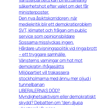
Vänsterpartiets kan bli etttallvarlig
säkerhetshot efter valet om det får
ministerposter.
Den nya åsiktskorridoren: när
mediekritik blir ett demokratiproblem
SVT, klimatet och frågan om public
service som opinionsbildare
Sossarna misslyckas ingen.
Hårdare utvisningspolitik vid ringa brott
– ett tryggare samhälle.
Vänsterns varningar om hot mot
demokratin ifrågasätts
Miljöpartiet vill trakassera
stockholmarna med ännu mer oljud i
tunnelbanan
LIBERALERNAS DÖD?
Myndighetsaktivism eller demokratiskt
skydd? Debatten om “den djupa