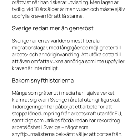
orättvist när han riskerar utvisning. Men lagen är
tydlig: vid 18 års ålder är man vuxen och måste själv
uppfylla kraven för att få stanna.
Sverige redan mer än generöst
Sverige har en av världens mest liberala
migrationslagar, med långtgående möjligheter till
arbets- och anhöriginvandring. Att utöka detta till
att även omfatta vuxna anhöriga som inte uppfyller
kraven är inte rimligt.
Bakom snyfthistorierna
Många som gråter ut i media har i själva verket
klamrat sig kvar i Sverige i åratal utan giltiga skäl.
Tidöregeringen har påbörjat ett arbete för att
stoppa lönedumpning från arbetskraft utanför EU,
samtidigt som utrikes födda redan har rekordhög
arbetslöshet i Sverige – något som
snyftjournalisterna bekvämt väljer att bortse från.