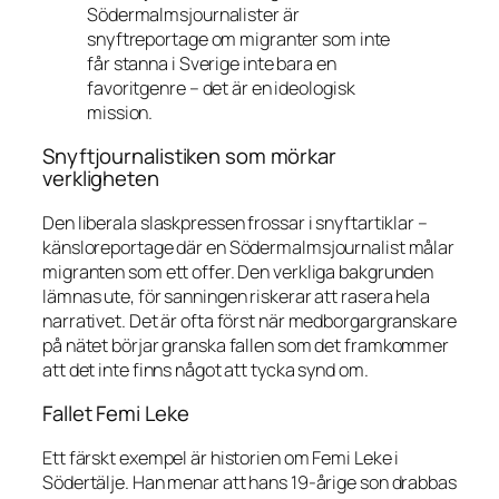
Södermalmsjournalister är
snyftreportage om migranter som inte
får stanna i Sverige inte bara en
favoritgenre – det är en ideologisk
mission.
Snyftjournalistiken som mörkar
verkligheten
Den liberala slaskpressen frossar i snyftartiklar –
känsloreportage där en Södermalmsjournalist målar
migranten som ett offer. Den verkliga bakgrunden
lämnas ute, för sanningen riskerar att rasera hela
narrativet. Det är ofta först när medborgargranskare
på nätet börjar granska fallen som det framkommer
att det inte finns något att tycka synd om.
Fallet Femi Leke
Ett färskt exempel är historien om Femi Leke i
Södertälje. Han menar att hans 19-årige son drabbas