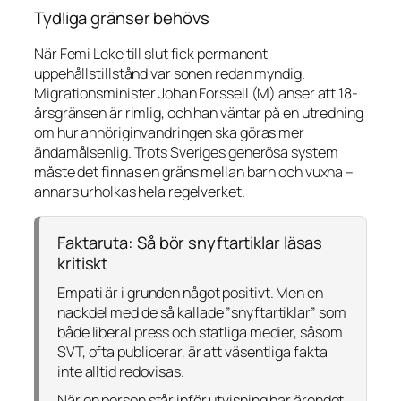
Tydliga gränser behövs
När Femi Leke till slut fick permanent
uppehållstillstånd var sonen redan myndig.
Migrationsminister Johan Forssell (M) anser att 18-
årsgränsen är rimlig, och han väntar på en utredning
om hur anhöriginvandringen ska göras mer
ändamålsenlig. Trots Sveriges generösa system
måste det finnas en gräns mellan barn och vuxna –
annars urholkas hela regelverket.
Faktaruta: Så bör snyftartiklar läsas
kritiskt
Empati är i grunden något positivt. Men en
nackdel med de så kallade ”snyftartiklar” som
både liberal press och statliga medier, såsom
SVT, ofta publicerar, är att väsentliga fakta
inte alltid redovisas.
När en person står inför utvisning har ärendet