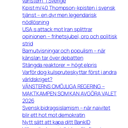
vänstern” i Sverige
Kpist m/40 Thompson-kpisten i svensk
tjänst – en dyr men legendarisk
nödlösning
USA:s attack mot Iran splittrar
opinionen – frihetsjubel, oro och politisk
strid
Barnutvisningar och populism – när
känslan tar över debatten
Stängda reaktorer = högt elpris
Varför dog kulspruteskyttar först i andra
världskriget?
VÄNSTERNS OMÖJLIGA REGERING –
MAKTKAMPEN SOM KAN AVGÖRA VALET
2026
Svensk bidragsislamism – när naivitet
blir ett hot mot demokratin
Nytt sätt att kapa ditt BankID