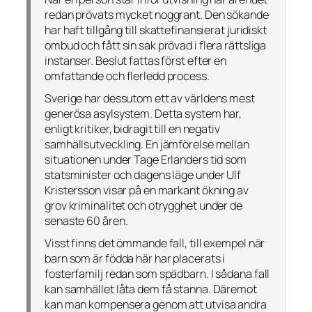
redan prövats mycket noggrant. Den sökande
har haft tillgång till skattefinansierat juridiskt
ombud och fått sin sak prövad i flera rättsliga
instanser. Beslut fattas först efter en
omfattande och flerledd process.
Sverige har dessutom ett av världens mest
generösa asylsystem. Detta system har,
enligt kritiker, bidragit till en negativ
samhällsutveckling. En jämförelse mellan
situationen under Tage Erlanders tid som
statsminister och dagens läge under Ulf
Kristersson visar på en markant ökning av
grov kriminalitet och otrygghet under de
senaste 60 åren.
Visst finns det ömmande fall, till exempel när
barn som är födda här har placerats i
fosterfamilj redan som spädbarn. I sådana fall
kan samhället låta dem få stanna. Däremot
kan man kompensera genom att utvisa andra