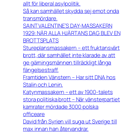
allt för liberal asylpolitik.
Så kan samhället skydda sej emot onda
transmördare.
SAINT VALENTINE’S DAY-MASSAKERN
1929: NÄR ALLA HJÄRTANS DAG BLEV EN
BROTTSPLATS
Stureplansmassakern – ett fruktansvärt
brott, där samhället inte klarade av att
ge gärningsmännen tillräckligt långa
fängelsestraff.
Framtiden Vänstern – Har sitt DNA hos
Stalin och Lenin.
Katynmassakern – ett av 1900-talets
stora politiska brott – När vänsterpartiet
kamrater mördade 3000 polska
officeare
David från Syrien vill suga ut Sverige till
max innan han återvandrar.