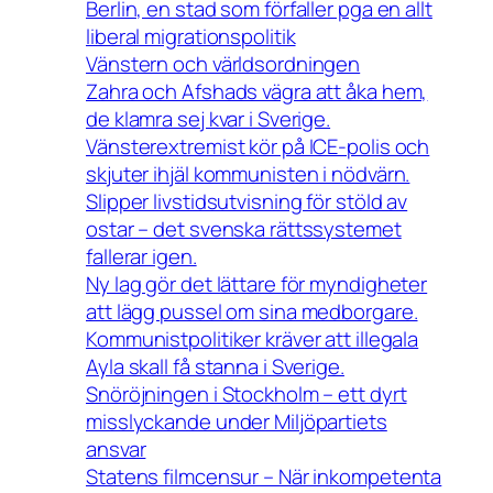
Berlin, en stad som förfaller pga en allt
liberal migrationspolitik
Vänstern och världsordningen
Zahra och Afshads vägra att åka hem,
de klamra sej kvar i Sverige.
Vänsterextremist kör på ICE-polis och
skjuter ihjäl kommunisten i nödvärn.
Slipper livstidsutvisning för stöld av
ostar – det svenska rättssystemet
fallerar igen.
Ny lag gör det lättare för myndigheter
att lägg pussel om sina medborgare.
Kommunistpolitiker kräver att illegala
Ayla skall få stanna i Sverige.
Snöröjningen i Stockholm – ett dyrt
misslyckande under Miljöpartiets
ansvar
Statens filmcensur – När inkompetenta