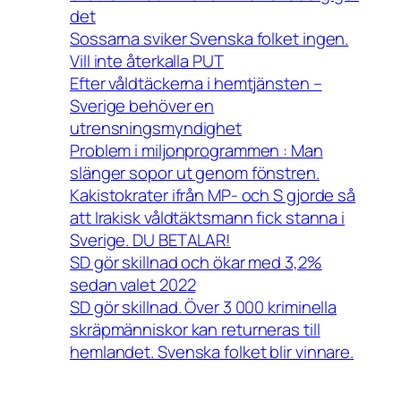
det
Sossarna sviker Svenska folket ingen.
Vill inte återkalla PUT
Efter våldtäckerna i hemtjänsten –
Sverige behöver en
utrensningsmyndighet
Problem i miljonprogrammen : Man
slänger sopor ut genom fönstren.
Kakistokrater ifrån MP- och S gjorde så
att Irakisk våldtäktsmann fick stanna i
Sverige. DU BETALAR!
SD gör skillnad och ökar med 3,2%
sedan valet 2022
SD gör skillnad. Över 3 000 kriminella
skräpmänniskor kan returneras till
hemlandet. Svenska folket blir vinnare.