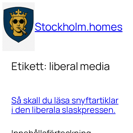
Hoppa
till
innehåll
Stockholm.homes
Etikett:
liberal media
Så skall du läsa snyftartiklar
i den liberala slaskpressen.