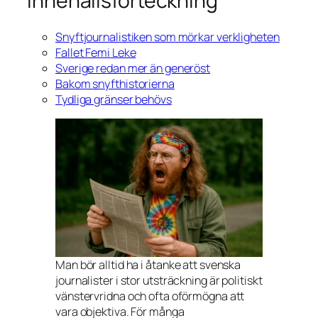
Innehållsförteckning
Snyftjournalistiken som mörkar verkligheten
Fallet Femi Leke
Sverige redan mer än generöst
Bakom snyfthistorierna
Tydliga gränser behövs
Man bör alltid ha i åtanke att svenska
journalister i stor utsträckning är politiskt
vänstervridna och ofta oförmögna att
vara objektiva. För många