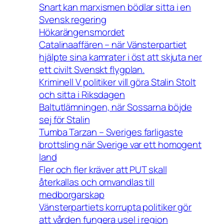
Snart kan marxismen bödlar sitta i en
Svensk regering
Hökarängensmordet
Catalinaaffären – när Vänsterpartiet
hjälpte sina kamrater i öst att skjuta ner
ett civilt Svenskt flygplan.
Kriminell V politiker vill göra Stalin Stolt
och sitta i Riksdagen
Baltutlämningen, när Sossarna böjde
sej för Stalin
Tumba Tarzan – Sveriges farligaste
brottsling när Sverige var ett homogent
land
Fler och fler kräver att PUT skall
återkallas och omvandlas till
medborgarskap
Vänsterpartiets korrupta politiker gör
att vården fungera usel i region