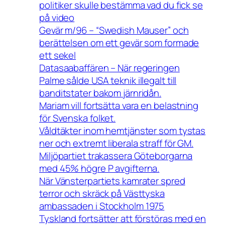
politiker skulle bestämma vad du fick se
på video
Gevär m/96 – “Swedish Mauser” och
berättelsen om ett gevär som formade
ett sekel
Datasaabaffären – När regeringen
Palme sålde USA teknik illegalt till
banditstater bakom järnridån.
Mariam vill fortsätta vara en belastning
för Svenska folket.
Våldtäkter inom hemtjänster som tystas
ner och extremt liberala straff för GM.
Miljöpartiet trakassera Göteborgarna
med 45% högre P avgifterna.
När Vänsterpartiets kamrater spred
terror och skräck på Västtyska
ambassaden i Stockholm 1975
Tyskland fortsätter att förstöras med en