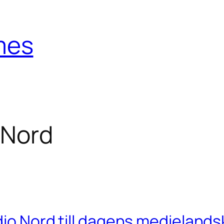
mes
 Nord
adio Nord till dagens medieland