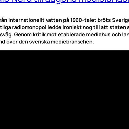
rån internationellt vatten på 1960-talet bröts Sveri
iga radiomonopol ledde ironiskt nog till att staten 
ngsvåg. Genom kritik mot etablerade mediehus och lan
vind över den svenska mediebranschen.