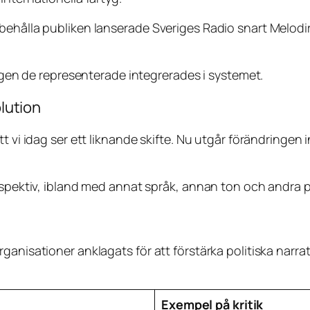
behålla publiken lanserade Sveriges Radio snart Melodir
gen de representerade integrerades i systemet.
olution
t vi idag ser ett liknande skifte. Nu utgår förändringen 
rspektiv, ibland med annat språk, annan ton och andra p
nisationer anklagats för att förstärka politiska narrativ
Exempel på kritik