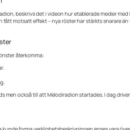
n
radion, beskrivs det i videon hur etablerade medier med 
sen fått motsatt effekt – nya röster har stärkts snarare ä
ster
mönster återkomma:
r.
ng.
jöds men också till att Melodiradion startades. I dag dri
a kunde forma verklighetsbeskrivningen anses vara över