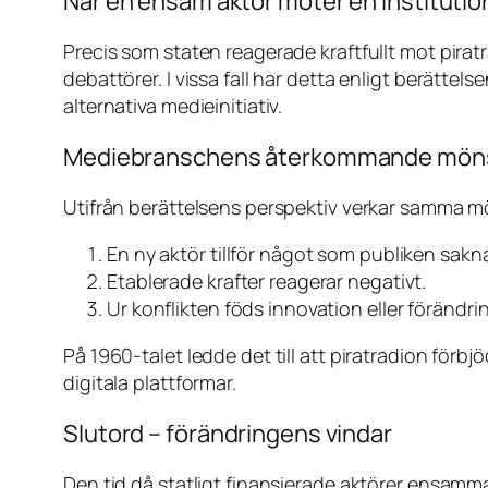
När en ensam aktör möter en institutio
Precis som staten reagerade kraftfullt mot pirat
debattörer. I vissa fall har detta enligt berättel
alternativa medieinitiativ.
Mediebranschens återkommande mön
Utifrån berättelsens perspektiv verkar samma 
En ny aktör tillför något som publiken sakna
Etablerade krafter reagerar negativt.
Ur konflikten föds innovation eller förändri
På 1960-talet ledde det till att piratradion förb
digitala plattformar.
Slutord – förändringens vindar
Den tid då statligt finansierade aktörer ensamm