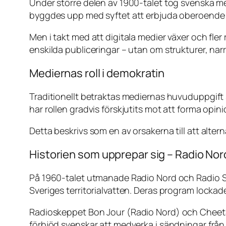
Under större delen av 1900-talet tog svenska me
byggdes upp med syftet att erbjuda oberoende 
Men i takt med att digitala medier växer och fler 
enskilda publiceringar – utan om strukturer, nar
Mediernas roll i demokratin
Traditionellt betraktas mediernas huvuduppgift 
har rollen gradvis förskjutits mot att forma opinio
Detta beskrivs som en av orsakerna till att altern
Historien som upprepar sig – Radio Nor
På 1960-talet utmanade Radio Nord och Radio S
Sveriges territorialvatten. Deras program lockad
Radioskeppet
Bon Jour
(Radio Nord) och
Cheet
förbjöd svenskar att medverka i sändningar från 