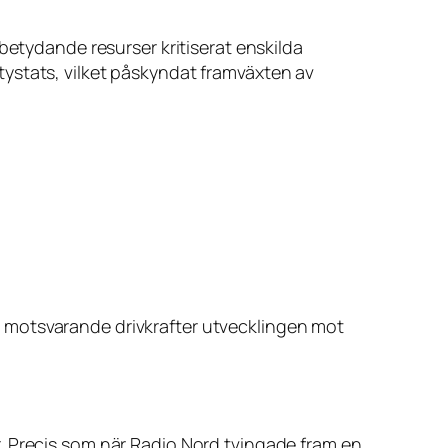
betydande resurser kritiserat enskilda
n tystats, vilket påskyndat framväxten av
ver motsvarande drivkrafter utvecklingen mot
. Precis som när Radio Nord tvingade fram en