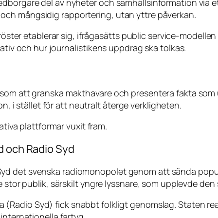
dborgare del av nyheter och samhällsinformation via ett
och mångsidig rapportering, utan yttre påverkan.
röster etablerar sig, ifrågasätts public service-modellen 
rativ och hur journalistikens uppdrag ska tolkas.
som att granska makthavare och presentera fakta som un
n, i stället för att neutralt återge verkligheten.
ativa plattformar vuxit fram.
d och Radio Syd
yd det svenska radiomonopolet genom att sända populä
e stor publik, särskilt yngre lyssnare, som upplevde de
a
(Radio Syd) fick snabbt folkligt genomslag. Staten r
internationella fartyg.