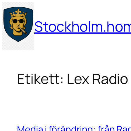
Hoppa
till
Stockholm.ho
innehåll
Etikett:
Lex Radio
Media i förändring: från R