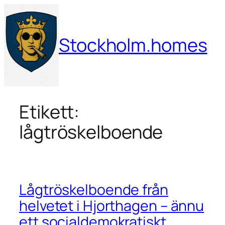
Hoppa
till
innehåll
Stockholm.homes
Etikett:
lågtröskelboende
Lågtröskelboende från
helvetet i Hjorthagen – ännu
ett socialdemokratiskt