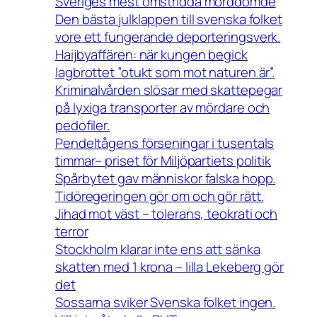
Sveriges mest omstridda morddömde
Den bästa julklappen till svenska folket
vore ett fungerande deporteringsverk.
Haijbyaffären: när kungen begick
lagbrottet ”otukt som mot naturen är”.
Kriminalvården slösar med skattepegar
på lyxiga transporter av mördare och
pedofiler.
Pendeltågens förseningar i tusentals
timmar– priset för Miljöpartiets politik
Spårbytet gav människor falska hopp.
Tidöregeringen gör om och gör rätt.
Jihad mot väst – tolerans, teokrati och
terror
Stockholm klarar inte ens att sänka
skatten med 1 krona – lilla Lekeberg gör
det
Sossarna sviker Svenska folket ingen.