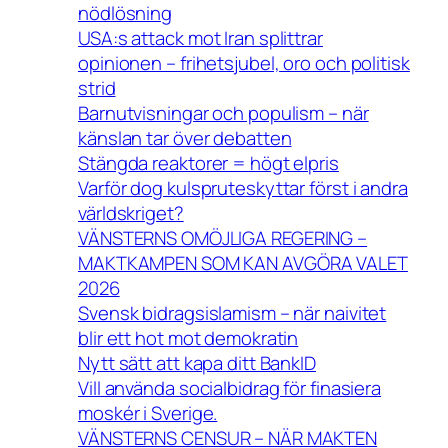
nödlösning
USA:s attack mot Iran splittrar
opinionen – frihetsjubel, oro och politisk
strid
Barnutvisningar och populism – när
känslan tar över debatten
Stängda reaktorer = högt elpris
Varför dog kulspruteskyttar först i andra
världskriget?
VÄNSTERNS OMÖJLIGA REGERING –
MAKTKAMPEN SOM KAN AVGÖRA VALET
2026
Svensk bidragsislamism – när naivitet
blir ett hot mot demokratin
Nytt sätt att kapa ditt BankID
Vill använda socialbidrag för finasiera
moskér i Sverige.
VÄNSTERNS CENSUR – NÄR MAKTEN