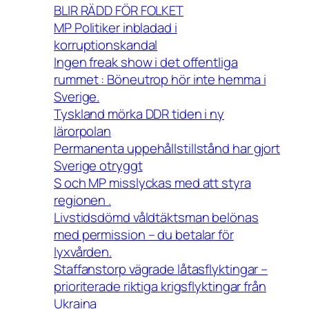
BLIR RÄDD FÖR FOLKET
MP Politiker inbladad i
korruptionskandal
Ingen freak show i det offentliga
rummet : Böneutrop hör inte hemma i
Sverige.
Tyskland mörka DDR tiden i ny
lärorpolan
Permanenta uppehållstillstånd har gjort
Sverige otryggt
S och MP misslyckas med att styra
regionen .
Livstidsdömd våldtäktsman belönas
med permission – du betalar för
lyxvården.
Staffanstorp vägrade låtasflyktingar –
prioriterade riktiga krigsflyktingar från
Ukraina