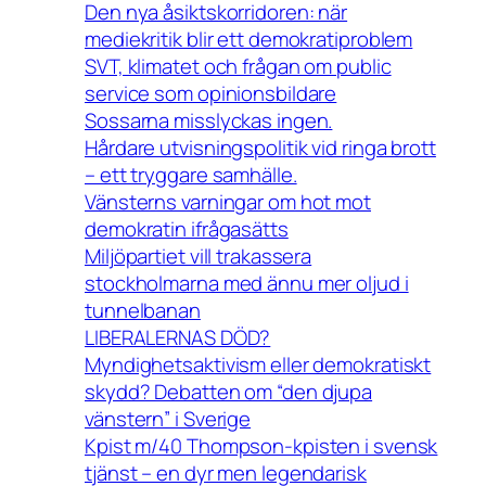
Den nya åsiktskorridoren: när
mediekritik blir ett demokratiproblem
SVT, klimatet och frågan om public
service som opinionsbildare
Sossarna misslyckas ingen.
Hårdare utvisningspolitik vid ringa brott
– ett tryggare samhälle.
Vänsterns varningar om hot mot
demokratin ifrågasätts
Miljöpartiet vill trakassera
stockholmarna med ännu mer oljud i
tunnelbanan
LIBERALERNAS DÖD?
Myndighetsaktivism eller demokratiskt
skydd? Debatten om “den djupa
vänstern” i Sverige
Kpist m/40 Thompson-kpisten i svensk
tjänst – en dyr men legendarisk