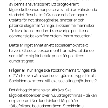
av denna ansvarslöshet. Ett drogtolerant
lågtröskelboende har placerats mitt i en välmående
stadsdel. Resultatet? Grannar och företagare
utsätts för hot, skadegörelse, snatterier och
påtända slagsmål. Vanliga, skötsamma människor
får leva i kaos – medan de ansvariga politikerna
gömmer sig bakom fina ord om ”harm reduction”.
Detta är inget annat än ett socialdemokratiskt
haveri. Ett socialt experiment från helvetet där de
som sköter sig får betala priset för politikers
dumdristighet.
Frågan är: hur länge ska stockholmarna tvingas stå
ut? Varför ska våra stadsdelar göras otrygga för att
Socialdemokraterna vill leka social ingenjörskonst?
Det är hög tid att ansvar utkrävs. Ska
lågtröskelboenden över huvud taget finnas – då kan
de placeras i Norrlands inland, långt från
tätbefolkade bostadsområden. Stockholms