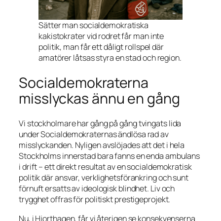
Sätter man socialdemokratiska
kakistokrater vid rodret får man inte
politik, man får ett dåligt rollspel där
amatörer låtsas styra en stad och region.
Socialdemokraterna
misslyckas ännu en gång
Vi stockholmare har gång på gång tvingats lida
under Socialdemokraternas ändlösa rad av
misslyckanden. Nyligen avslöjades att det i hela
Stockholms innerstad bara fanns en enda ambulans
i drift – ett direkt resultat av en socialdemokratisk
politik där ansvar, verklighetsförankring och sunt
förnuft ersatts av ideologisk blindhet. Liv och
trygghet offras för politiskt prestigeprojekt.
Nu, i Hjorthagen, får vi återigen se konsekvenserna