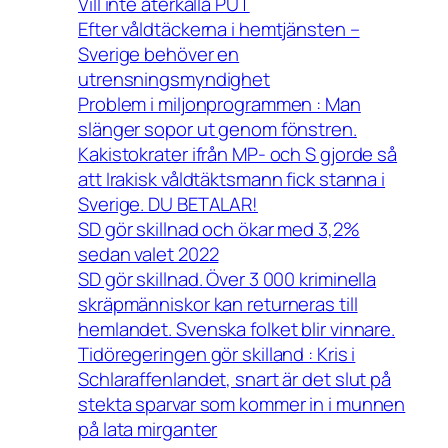
Vill inte återkalla PUT
Efter våldtäckerna i hemtjänsten –
Sverige behöver en
utrensningsmyndighet
Problem i miljonprogrammen : Man
slänger sopor ut genom fönstren.
Kakistokrater ifrån MP- och S gjorde så
att Irakisk våldtäktsmann fick stanna i
Sverige. DU BETALAR!
SD gör skillnad och ökar med 3,2%
sedan valet 2022
SD gör skillnad. Över 3 000 kriminella
skräpmänniskor kan returneras till
hemlandet. Svenska folket blir vinnare.
Tidöregeringen gör skilland : Kris i
Schlaraffenlandet, snart är det slut på
stekta sparvar som kommer in i munnen
på lata mirganter