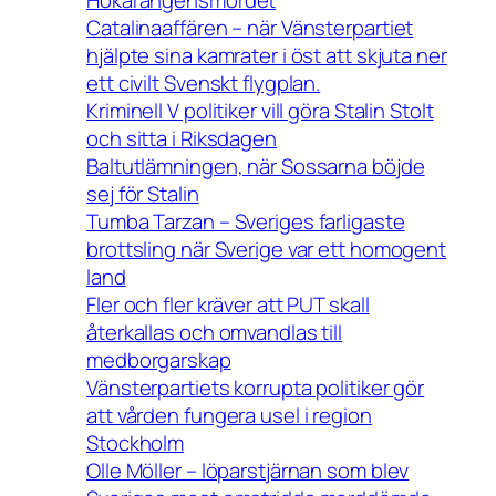
Catalinaaffären – när Vänsterpartiet
hjälpte sina kamrater i öst att skjuta ner
ett civilt Svenskt flygplan.
Kriminell V politiker vill göra Stalin Stolt
och sitta i Riksdagen
Baltutlämningen, när Sossarna böjde
sej för Stalin
Tumba Tarzan – Sveriges farligaste
brottsling när Sverige var ett homogent
land
Fler och fler kräver att PUT skall
återkallas och omvandlas till
medborgarskap
Vänsterpartiets korrupta politiker gör
att vården fungera usel i region
Stockholm
Olle Möller – löparstjärnan som blev