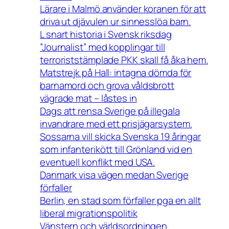
Lärare i Malmö använder koranen för att
driva ut djävulen ur sinnesslöa barn.
L snart historia i Svensk riksdag
”Journalist” med kopplingar till
terroriststämplade PKK skall få åka hem.
Matstrejk på Hall: intagna dömda för
barnamord och grova våldsbrott
vägrade mat – låstes in
Dags att rensa Sverige på illegala
invandrare med ett prisjägarsystem.
Sossarna vill skicka Svenska 19 åringar
som infanterikött till Grönland vid en
eventuell konflikt med USA.
Danmark visa vägen medan Sverige
förfaller
Berlin, en stad som förfaller pga en allt
liberal migrationspolitik
Vänstern och världsordningen