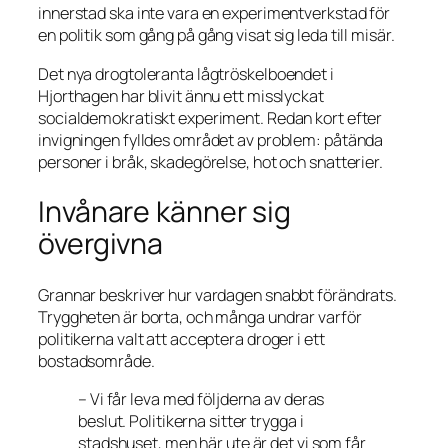
innerstad ska inte vara en experimentverkstad för
en politik som gång på gång visat sig leda till misär.
Det nya drogtoleranta lågtröskelboendet i
Hjorthagen har blivit ännu ett misslyckat
socialdemokratiskt experiment. Redan kort efter
invigningen fylldes området av problem: påtända
personer i bråk, skadegörelse, hot och snatterier.
Invånare känner sig
övergivna
Grannar beskriver hur vardagen snabbt förändrats.
Tryggheten är borta, och många undrar varför
politikerna valt att acceptera droger i ett
bostadsområde.
– Vi får leva med följderna av deras
beslut. Politikerna sitter trygga i
stadshuset, men här ute är det vi som får