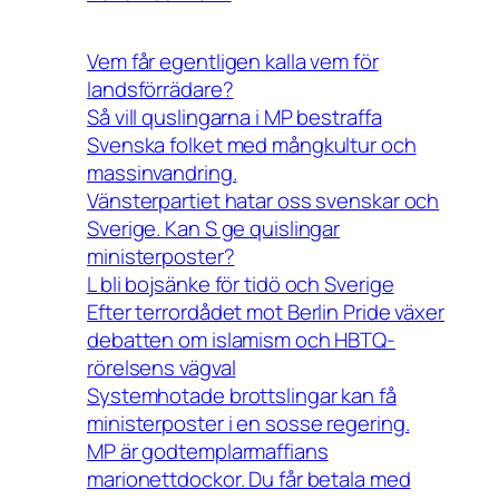
Vem får egentligen kalla vem för
landsförrädare?
Så vill quslingarna i MP bestraffa
Svenska folket med mångkultur och
massinvandring.
Vänsterpartiet hatar oss svenskar och
Sverige. Kan S ge quislingar
ministerposter?
L bli bojsänke för tidö och Sverige
Efter terrordådet mot Berlin Pride växer
debatten om islamism och HBTQ-
rörelsens vägval
Systemhotade brottslingar kan få
ministerposter i en sosse regering.
MP är godtemplarmaffians
marionettdockor. Du får betala med