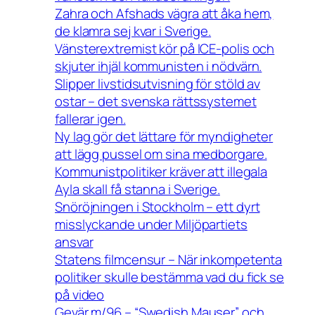
Zahra och Afshads vägra att åka hem,
de klamra sej kvar i Sverige.
Vänsterextremist kör på ICE-polis och
skjuter ihjäl kommunisten i nödvärn.
Slipper livstidsutvisning för stöld av
ostar – det svenska rättssystemet
fallerar igen.
Ny lag gör det lättare för myndigheter
att lägg pussel om sina medborgare.
Kommunistpolitiker kräver att illegala
Ayla skall få stanna i Sverige.
Snöröjningen i Stockholm – ett dyrt
misslyckande under Miljöpartiets
ansvar
Statens filmcensur – När inkompetenta
politiker skulle bestämma vad du fick se
på video
Gevär m/96 – “Swedish Mauser” och