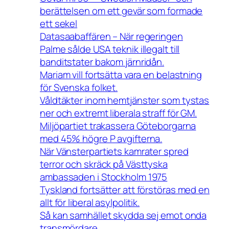
berättelsen om ett gevär som formade
ett sekel
Datasaabaffären – När regeringen
Palme sålde USA teknik illegalt till
banditstater bakom järnridån.
Mariam vill fortsätta vara en belastning
för Svenska folket.
Våldtäkter inom hemtjänster som tystas
ner och extremt liberala straff för GM.
Miljöpartiet trakassera Göteborgarna
med 45% högre P avgifterna.
När Vänsterpartiets kamrater spred
terror och skräck på Västtyska
ambassaden i Stockholm 1975
Tyskland fortsätter att förstöras med en
allt för liberal asylpolitik.
Så kan samhället skydda sej emot onda
transmördare.