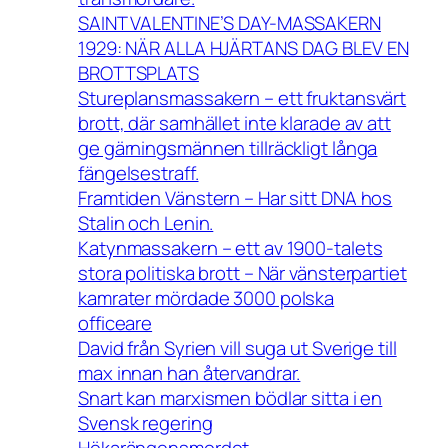
SAINT VALENTINE’S DAY-MASSAKERN
1929: NÄR ALLA HJÄRTANS DAG BLEV EN
BROTTSPLATS
Stureplansmassakern – ett fruktansvärt
brott, där samhället inte klarade av att
ge gärningsmännen tillräckligt långa
fängelsestraff.
Framtiden Vänstern – Har sitt DNA hos
Stalin och Lenin.
Katynmassakern – ett av 1900-talets
stora politiska brott – När vänsterpartiet
kamrater mördade 3000 polska
officeare
David från Syrien vill suga ut Sverige till
max innan han återvandrar.
Snart kan marxismen bödlar sitta i en
Svensk regering
Hökarängensmordet