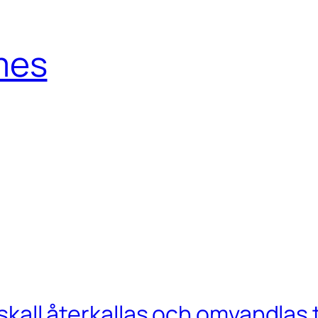
mes
T skall återkallas och omvandlas