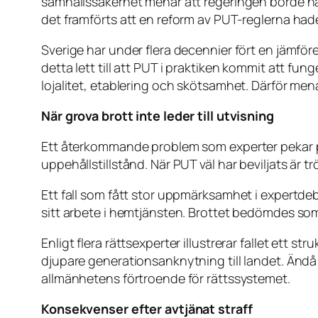
samhällssäkerhet menar att regeringen borde ha
det framförts att en reform av PUT-reglerna hade
Sverige har under flera decennier fört en jämförel
detta lett till att PUT i praktiken kommit att fun
lojalitet, etablering och skötsamhet. Därför me
När grova brott inte leder till utvisning
Ett återkommande problem som experter pekar p
uppehållstillstånd. När PUT väl har beviljats är t
Ett fall som fått stor uppmärksamhet i expertd
sitt arbete i hemtjänsten. Brottet bedömdes som s
Enligt flera rättsexperter illustrerar fallet ett
djupare generationsanknytning till landet. Ändå
allmänhetens förtroende för rättssystemet.
Konsekvenser efter avtjänat straff