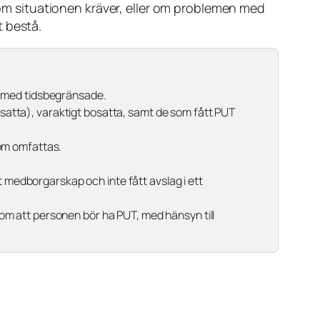
m situationen kräver, eller om problemen med
t bestå.
em med tidsbegränsade.
satta), varaktigt bosatta, samt de som fått PUT
som omfattas.
t medborgarskap och inte fått avslag i ett
 om att personen bör ha PUT, med hänsyn till