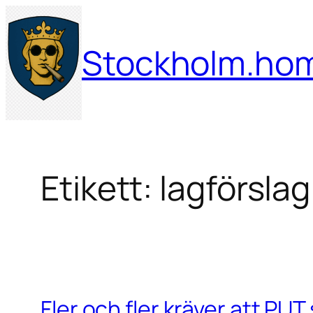
Hoppa
till
Stockholm.ho
innehåll
Etikett:
lagförslag
Fler och fler kräver att PU