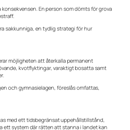
a konsekvensen. En person som dömts för grova
straff.
ra sakkunniga, en tydlig strategi för hur
erar möjligheten att återkalla permanent
övande, kvotflyktingar, varaktigt bosatta samt
r.
 lagen och gymnasielagen, föreslås omfattas,
as med ett tidsbegränsat uppehållstillstånd,
apa ett system där rätten att stanna i landet kan