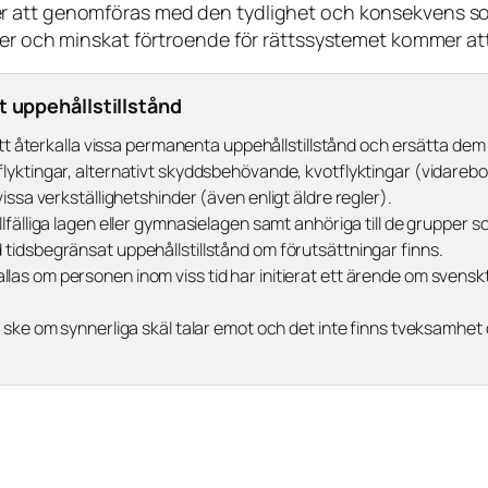
r att genomföras med den tydlighet och konsekvens so
ter och minskat förtroende för rättssystemet kommer at
t uppehållstillstånd
 att återkalla vissa permanenta uppehållstillstånd och ersätta d
lyktingar, alternativt skyddsbehövande, kvotflyktingar (vidarebo
ssa verkställighetshinder (även enligt äldre regler).
lfälliga lagen eller gymnasielagen samt anhöriga till de grupper 
tidsbegränsat uppehållstillstånd om förutsättningar finns.
llas om personen inom viss tid har initierat ett ärende om svensk
e ske om synnerliga skäl talar emot och det inte finns tveksamhet