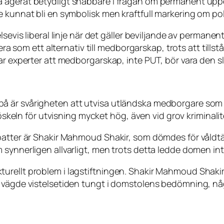
 agerat betydligt snabbare i frågan om permanent uppeh
 kunnat bli en symbolisk men kraftfull markering om poli
sevis liberal linje när det gäller beviljande av permanent
gera som ett alternativ till medborgarskap, trots att til
nar experter att medborgarskap, inte PUT, bör vara den 
å är svårigheten att utvisa utländska medborgare som 
röskeln för utvisning mycket hög, även vid grov kriminalit
ebatter är Shakir Mahmoud Shakir, som dömdes för våldt
ynnerligen allvarligt, men trots detta ledde domen inte t
 strukturellt problem i lagstiftningen. Shakir Mahmoud Sh
 vägde vistelsetiden tungt i domstolens bedömning, någ