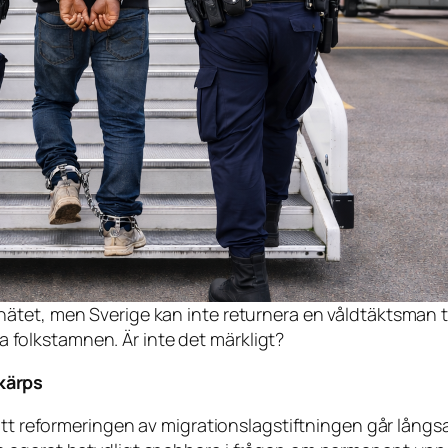
 nätet, men Sverige kan inte returnera en våldtäktsman ti
 folkstamnen. Är inte det märkligt?
kärps
att reformeringen av migrationslagstiftningen går långsa