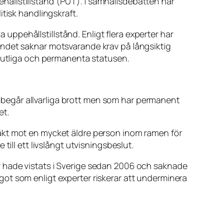
ållstillstånd (PUT). I samhällsdebatten har
tisk handlingskraft.
a uppehållstillstånd. Enligt flera experter har
lståndet saknar motsvarande krav på långsiktig
slutliga och permanenta statusen.
begår allvarliga brott men som har permanent
et.
äkt mot en mycket äldre person inom ramen för
ill ett livslångt utvisningsbeslut.
akir hade vistats i Sverige sedan 2006 och saknade
ot som enligt experter riskerar att underminera