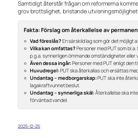
Samtidigt återstår frågan om reformerna komme
grov brottslighet, bristande utvisningsmöjlighe
Fakta: Förslag om återkallelse av permanen
Vad föreslås?
En särskild lag som gör det möjligt
Vilka kan omfattas?
Personer med PUT som bl.a. f
p.g.a. synnerligen ömmande omständigheter eller vi
Även dessa ingår:
Personer med PUT enligt den til
Huvudregel:
PUT ska återkallas och ersättas med 
Undantag – medborgarskap:
PUT ska inte återka
lagakraftvunnet beslut.
Undantag – synnerliga skäl:
Återkallelse ska int
förväntad vandel.
2025-12-25