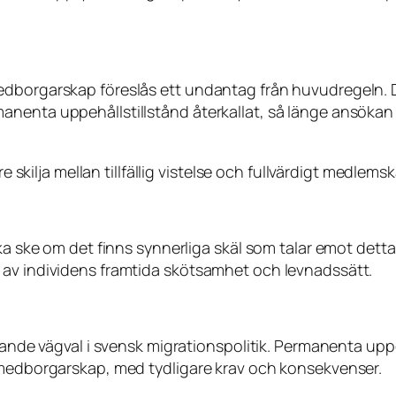
dborgarskap föreslås ett undantag från huvudregeln. De
nenta uppehållstillstånd återkallat, så länge ansökan 
re skilja mellan tillfällig vistelse och fullvärdigt medlem
ska ske om det finns synnerliga skäl som talar emot det
 av individens framtida skötsamhet och levnadssätt.
rande vägval i svensk migrationspolitik. Permanenta uppe
t medborgarskap, med tydligare krav och konsekvenser.