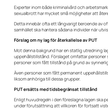
Experter inom både kriminalvård och arbetsmar
sexualbrott har mycket små möjligheter att åter
Detta innebär ofta ett långvarigt beroende av off
samhället ska hantera sådana individer när utvisni
Förslag om ny lag för återkallelse av PUT
Mot denna bakgrund har en statlig utredning lagt
uppehållstillstånd. Förslaget omfattar personer 
personer som fått tillstånd på grund av synnerl
Även personer som fått permanent uppehållstillst
liksom anhöriga till dessa grupper.
PUT ersätts med tidsbegränsat tillstånd
Enligt huvudregeln i den föreslagna lagen ska p
under förutsättning att villkoren för fortsatt vist