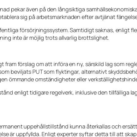
knad pekar även på den långsiktiga samhällsekonomisk
etablera sig på arbetsmarknaden efter avtjänat fängelse
entliga försörjningssystem. Samtidigt saknas, enligt fle
ng inte är möjlig trots allvarlig brottslighet.
 fram förslag om att införa en ny, särskild lag som regl
som beviljats PUT som flyktingar, alternativt skyddsbeh
igen ömmande omständigheter eller verkställighetshinde
ånd enligt tidigare regelverk, inklusive den tillfälliga
ermanent uppehållstillstånd kunna återkallas och ersätt
else är uppfyllda. Enligt experter syftar detta till att sk