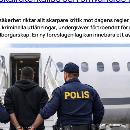
säkerhet riktar allt skarpare kritik mot dagens regle
t kriminella utlänningar, undergräver förtroendet för
medborgarskap. En ny föreslagen lag kan innebära ett a