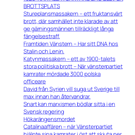
BROTTSPLATS
Stureplansmassakern – ett fruktansvärt
brott, där samhället inte klarade av att
ge gärningsmännen tillräckligt långa
fängelsestraff.
Framtiden Vänstern – Har sitt DNA hos
Stalin och Lenin.
Katynmassakern – ett av 1900-talets
stora politiska brott – När vänsterpartiet
kamrater mördade 3000 polska
officeare
David från Syrien vill suga ut Sverige till
max innan han återvandrar.
Snart kan marxismen bödlar sitta i en
Svensk regering
Hökarängensmordet
Catalinaaffären – när Vänsterpartiet
hjälpte sina kamrater i öst att skjuta ner