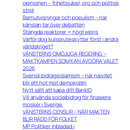
opinionen – frihetsjubel, oro och politisk
strid
Barnutvisningar och populism – när
känslan tar över debatten
Stängda reaktorer = högt elpris
Varför dog kulspruteskyttar först i andra
världskriget?
VÄNSTERNS OMÖJLIGA REGERING –
MAKTKAMPEN SOM KAN AVGÖRA VALET
2026
Svensk bidragsislamism – när naivitet
blir ett hot mot demokratin
Nytt sätt att kapa ditt BankID
Vill använda socialbidrag för finasiera
moskér i Sverige.
VÄNSTERNS CENSUR – NÄR MAKTEN
BLIR RÄDD FÖR FOLKET
MP Politiker inbladad i