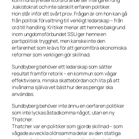
kommunstyrelsens ordförande ser många en ung
,kakistokrat och inte särskilt erfaren politiker.
Hon står inför ett svårt prov. Frågan är om hon kan gå
från politisk förvaltning till verkligt ledarskap – från
ord till handling. Kritiker menar att hennes bakgrund
inom ungdomsförbundet SSU ger henne en
partipolitisk trygghet, men kanske inte den
erfarenhet som krävs för att genomföra ekonomiska
reformer som verkligen gör skillnad.
Sundbyberg behöver ett ledarskap som sätter
resultat framför retorik – en kommun som vågar
effektivisera, minska skattebördan och lita på att
invånarna själva vet bäst hur deras pengar ska
användas.
Sundbyberg behöver inte ännu en oerfaren politiker
som inte lyckas åstadkomma något, utan en ny
Thatcher.
Thatcher var en politiker som gjorde skillnad – som
vågade avveckla olönsamma delar av den statliga