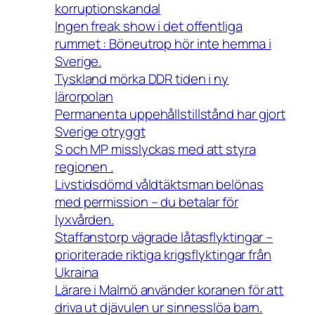
korruptionskandal
Ingen freak show i det offentliga
rummet : Böneutrop hör inte hemma i
Sverige.
Tyskland mörka DDR tiden i ny
lärorpolan
Permanenta uppehållstillstånd har gjort
Sverige otryggt
S och MP misslyckas med att styra
regionen .
Livstidsdömd våldtäktsman belönas
med permission – du betalar för
lyxvården.
Staffanstorp vägrade låtasflyktingar –
prioriterade riktiga krigsflyktingar från
Ukraina
Lärare i Malmö använder koranen för att
driva ut djävulen ur sinnesslöa barn.