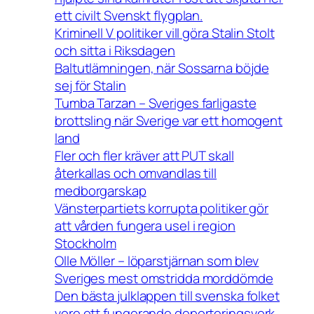
ett civilt Svenskt flygplan.
Kriminell V politiker vill göra Stalin Stolt
och sitta i Riksdagen
Baltutlämningen, när Sossarna böjde
sej för Stalin
Tumba Tarzan – Sveriges farligaste
brottsling när Sverige var ett homogent
land
Fler och fler kräver att PUT skall
återkallas och omvandlas till
medborgarskap
Vänsterpartiets korrupta politiker gör
att vården fungera usel i region
Stockholm
Olle Möller – löparstjärnan som blev
Sveriges mest omstridda morddömde
Den bästa julklappen till svenska folket
vore ett fungerande deporteringsverk.