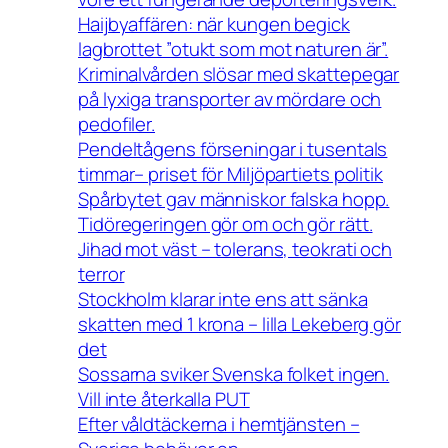
Haijbyaffären: när kungen begick
lagbrottet ”otukt som mot naturen är”.
Kriminalvården slösar med skattepegar
på lyxiga transporter av mördare och
pedofiler.
Pendeltågens förseningar i tusentals
timmar– priset för Miljöpartiets politik
Spårbytet gav människor falska hopp.
Tidöregeringen gör om och gör rätt.
Jihad mot väst – tolerans, teokrati och
terror
Stockholm klarar inte ens att sänka
skatten med 1 krona – lilla Lekeberg gör
det
Sossarna sviker Svenska folket ingen.
Vill inte återkalla PUT
Efter våldtäckerna i hemtjänsten –