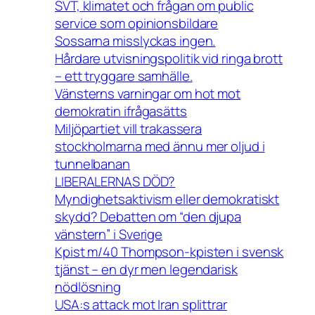
SVT, klimatet och frågan om public
service som opinionsbildare
Sossarna misslyckas ingen.
Hårdare utvisningspolitik vid ringa brott
– ett tryggare samhälle.
Vänsterns varningar om hot mot
demokratin ifrågasätts
Miljöpartiet vill trakassera
stockholmarna med ännu mer oljud i
tunnelbanan
LIBERALERNAS DÖD?
Myndighetsaktivism eller demokratiskt
skydd? Debatten om “den djupa
vänstern” i Sverige
Kpist m/40 Thompson-kpisten i svensk
tjänst – en dyr men legendarisk
nödlösning
USA:s attack mot Iran splittrar