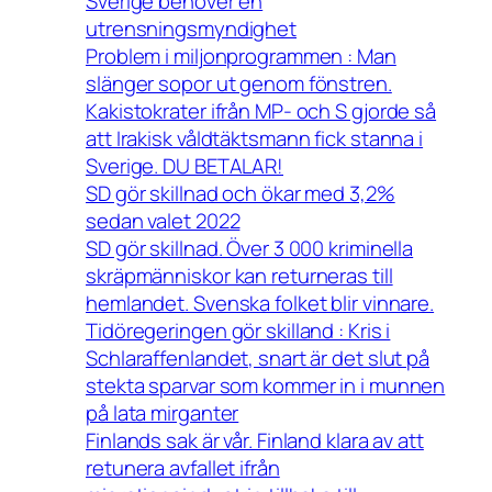
Sverige behöver en
utrensningsmyndighet
Problem i miljonprogrammen : Man
slänger sopor ut genom fönstren.
Kakistokrater ifrån MP- och S gjorde så
att Irakisk våldtäktsmann fick stanna i
Sverige. DU BETALAR!
SD gör skillnad och ökar med 3,2%
sedan valet 2022
SD gör skillnad. Över 3 000 kriminella
skräpmänniskor kan returneras till
hemlandet. Svenska folket blir vinnare.
Tidöregeringen gör skilland : Kris i
Schlaraffenlandet, snart är det slut på
stekta sparvar som kommer in i munnen
på lata mirganter
Finlands sak är vår. Finland klara av att
retunera avfallet ifrån