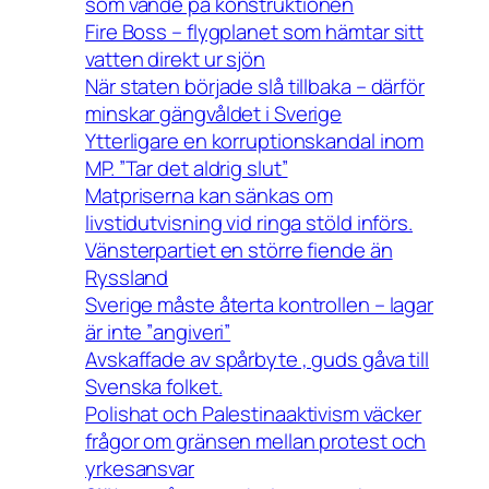
som vände på konstruktionen
Fire Boss – flygplanet som hämtar sitt
vatten direkt ur sjön
När staten började slå tillbaka – därför
minskar gängvåldet i Sverige
Ytterligare en korruptionskandal inom
MP. ”Tar det aldrig slut”
Matpriserna kan sänkas om
livstidutvisning vid ringa stöld införs.
Vänsterpartiet en större fiende än
Ryssland
Sverige måste återta kontrollen – lagar
är inte ”angiveri”
Avskaffade av spårbyte , guds gåva till
Svenska folket.
Polishat och Palestinaaktivism väcker
frågor om gränsen mellan protest och
yrkesansvar