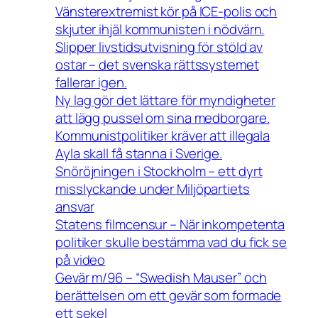
Vänsterextremist kör på ICE-polis och
skjuter ihjäl kommunisten i nödvärn.
Slipper livstidsutvisning för stöld av
ostar – det svenska rättssystemet
fallerar igen.
Ny lag gör det lättare för myndigheter
att lägg pussel om sina medborgare.
Kommunistpolitiker kräver att illegala
Ayla skall få stanna i Sverige.
Snöröjningen i Stockholm – ett dyrt
misslyckande under Miljöpartiets
ansvar
Statens filmcensur – När inkompetenta
politiker skulle bestämma vad du fick se
på video
Gevär m/96 – “Swedish Mauser” och
berättelsen om ett gevär som formade
ett sekel