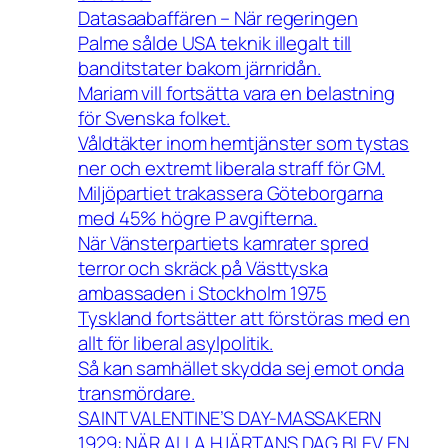
Datasaabaffären – När regeringen
Palme sålde USA teknik illegalt till
banditstater bakom järnridån.
Mariam vill fortsätta vara en belastning
för Svenska folket.
Våldtäkter inom hemtjänster som tystas
ner och extremt liberala straff för GM.
Miljöpartiet trakassera Göteborgarna
med 45% högre P avgifterna.
När Vänsterpartiets kamrater spred
terror och skräck på Västtyska
ambassaden i Stockholm 1975
Tyskland fortsätter att förstöras med en
allt för liberal asylpolitik.
Så kan samhället skydda sej emot onda
transmördare.
SAINT VALENTINE’S DAY-MASSAKERN
1929: NÄR ALLA HJÄRTANS DAG BLEV EN