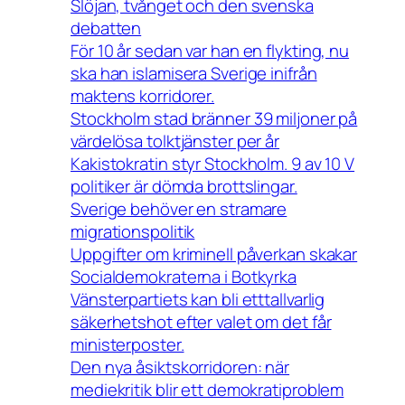
Slöjan, tvånget och den svenska
debatten
För 10 år sedan var han en flykting, nu
ska han islamisera Sverige inifrån
maktens korridorer.
Stockholm stad bränner 39 miljoner på
värdelösa tolktjänster per år
Kakistokratin styr Stockholm. 9 av 10 V
politiker är dömda brottslingar.
Sverige behöver en stramare
migrationspolitik
Uppgifter om kriminell påverkan skakar
Socialdemokraterna i Botkyrka
Vänsterpartiets kan bli etttallvarlig
säkerhetshot efter valet om det får
ministerposter.
Den nya åsiktskorridoren: när
mediekritik blir ett demokratiproblem