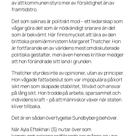
av att kommunen styrs mer av försiktighet än av
framtidstro.
Det som saknas är politiskt mod – ett ledarskap som
vågar göra det som är nödvändigt snarare än det
som är bekvämt. Här finns mycket att lära av den
brittiska premiärministern Margaret Thatcher. Hon
är fortfarande en av världens mest omdiskuterade
politiska gestalter, men även hennes kritiker medger
att hon förändrade sitt land i grunden.
Thatcher styrdes inte av opinioner, utan av principer.
Hon vågade fatta beslut som var impopulära på kort
sikt men som skapade stabilitet, tillväxt och ansvar
på lång sikt. Hon trodde på arbete, sparsamhet och
individens kraft – på att människor växer när staten
kliver tillbaka.
Det är en sådan övertygelse Sundbyberg behöver.
När Ayla Eftekhari (S) nu tar över som