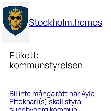
Hoppa
till
innehåll
Stockholm.homes
Etikett:
kommunstyrelsen
Bli inte många rätt när Ayla
Eftekhari(s) skall styra
sundbyberg kommun.