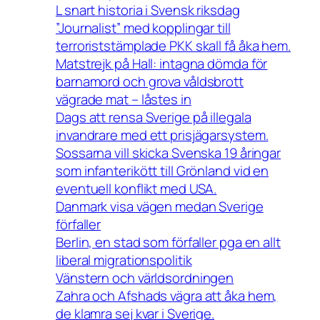
L snart historia i Svensk riksdag
”Journalist” med kopplingar till
terroriststämplade PKK skall få åka hem.
Matstrejk på Hall: intagna dömda för
barnamord och grova våldsbrott
vägrade mat – låstes in
Dags att rensa Sverige på illegala
invandrare med ett prisjägarsystem.
Sossarna vill skicka Svenska 19 åringar
som infanterikött till Grönland vid en
eventuell konflikt med USA.
Danmark visa vägen medan Sverige
förfaller
Berlin, en stad som förfaller pga en allt
liberal migrationspolitik
Vänstern och världsordningen
Zahra och Afshads vägra att åka hem,
de klamra sej kvar i Sverige.