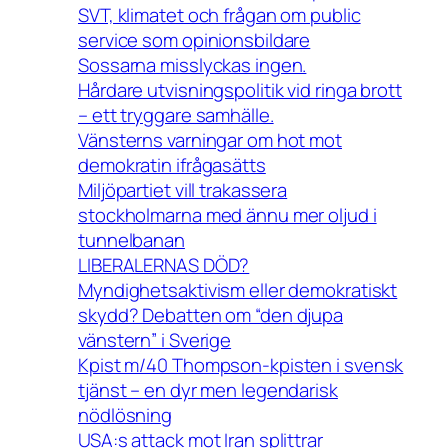
SVT, klimatet och frågan om public
service som opinionsbildare
Sossarna misslyckas ingen.
Hårdare utvisningspolitik vid ringa brott
– ett tryggare samhälle.
Vänsterns varningar om hot mot
demokratin ifrågasätts
Miljöpartiet vill trakassera
stockholmarna med ännu mer oljud i
tunnelbanan
LIBERALERNAS DÖD?
Myndighetsaktivism eller demokratiskt
skydd? Debatten om “den djupa
vänstern” i Sverige
Kpist m/40 Thompson-kpisten i svensk
tjänst – en dyr men legendarisk
nödlösning
USA:s attack mot Iran splittrar