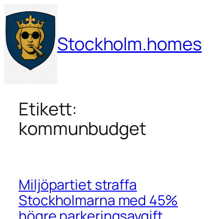
Hoppa
till
innehåll
Stockholm.homes
Etikett:
kommunbudget
Miljöpartiet straffa
Stockholmarna med 45%
högre parkeringsavgift.