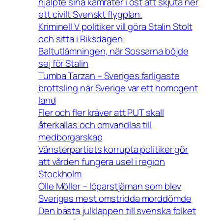
hjälpte sina kamrater i öst att skjuta ner
ett civilt Svenskt flygplan.
Kriminell V politiker vill göra Stalin Stolt
och sitta i Riksdagen
Baltutlämningen, när Sossarna böjde
sej för Stalin
Tumba Tarzan – Sveriges farligaste
brottsling när Sverige var ett homogent
land
Fler och fler kräver att PUT skall
återkallas och omvandlas till
medborgarskap
Vänsterpartiets korrupta politiker gör
att vården fungera usel i region
Stockholm
Olle Möller – löparstjärnan som blev
Sveriges mest omstridda morddömde
Den bästa julklappen till svenska folket