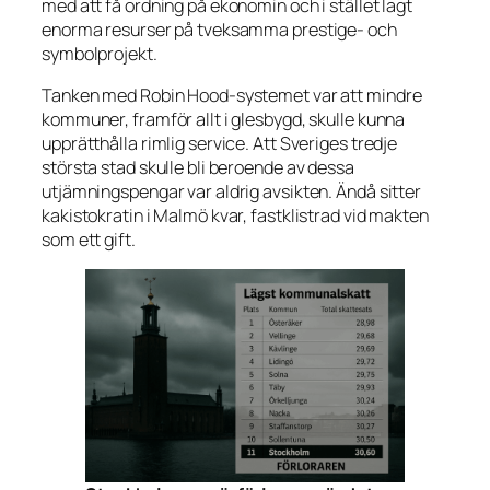
med att få ordning på ekonomin och i stället lagt
enorma resurser på tveksamma prestige- och
symbolprojekt.
Tanken med Robin Hood-systemet var att mindre
kommuner, framför allt i glesbygd, skulle kunna
upprätthålla rimlig service. Att Sveriges tredje
största stad skulle bli beroende av dessa
utjämningspengar var aldrig avsikten. Ändå sitter
kakistokratin i Malmö kvar, fastklistrad vid makten
som ett gift.