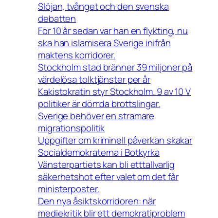
Slöjan, tvånget och den svenska
debatten
För 10 år sedan var han en flykting, nu
ska han islamisera Sverige inifrån
maktens korridorer.
Stockholm stad bränner 39 miljoner på
värdelösa tolktjänster per år
Kakistokratin styr Stockholm. 9 av 10 V
politiker är dömda brottslingar.
Sverige behöver en stramare
migrationspolitik
Uppgifter om kriminell påverkan skakar
Socialdemokraterna i Botkyrka
Vänsterpartiets kan bli etttallvarlig
säkerhetshot efter valet om det får
ministerposter.
Den nya åsiktskorridoren: när
mediekritik blir ett demokratiproblem