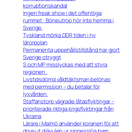
korruptionskandal
Ingen freak show i det offentliga
rummet : Böneutrop hör inte hemma i
Sverige.
Tyskland mörka DDR tiden i ny
lärorpolan
Permanenta uppehållstillstånd har gjort
Sverige otryggt
S och MP misslyckas med att styra
regionen .
Livstidsdömd våldtäktsman belönas
med permission – du betalar för
lyxvården.
Staffanstorp vägrade låtasflyktingar –
prioriterade riktiga krigsflyktingar från
Ukraina
Lärare i Malmö använder koranen för att
driva ut djävulen ur sinnesslöa barn.