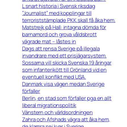
L snart historia i Svensk riksdag
”Journalist” med kopplingar till
terroriststämplade PKK skall få åka hem.
Matstrejk på Hall: intagna dömda för
barnamord och grova våldsbrott
vägrade mat – låstes in
Dags att rensa Sverige på illegala
invandrare med ett prisjägarsystem.
Sossarna vill skicka Svenska 19 åringar
som infanterikött till Grönland vid en
eventuell konflikt med USA.
Danmark visa vägen medan Sverige
förfaller
Berlin, en stad som förfaller pga en allt
liberal migrationspolitik
Vänstern och världsordningen
Zahra och Afshads vägra att åka hem,
de klamra sej kvar i Sverige.