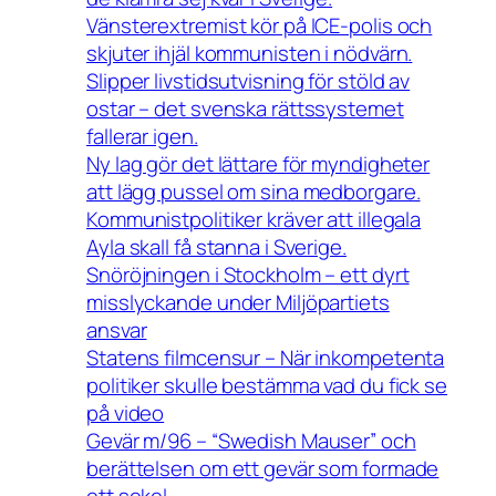
Vänsterextremist kör på ICE-polis och
skjuter ihjäl kommunisten i nödvärn.
Slipper livstidsutvisning för stöld av
ostar – det svenska rättssystemet
fallerar igen.
Ny lag gör det lättare för myndigheter
att lägg pussel om sina medborgare.
Kommunistpolitiker kräver att illegala
Ayla skall få stanna i Sverige.
Snöröjningen i Stockholm – ett dyrt
misslyckande under Miljöpartiets
ansvar
Statens filmcensur – När inkompetenta
politiker skulle bestämma vad du fick se
på video
Gevär m/96 – “Swedish Mauser” och
berättelsen om ett gevär som formade
ett sekel