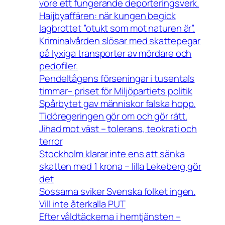
vore ett fungerande deporteringsverk.
Haijbyaffären: när kungen begick
lagbrottet ”otukt som mot naturen är”.
Kriminalvården slösar med skattepegar
på lyxiga transporter av mördare och
pedofiler.
Pendeltågens förseningar i tusentals
timmar– priset för Miljöpartiets politik
Spårbytet gav människor falska hopp.
Tidöregeringen gör om och gör rätt.
Jihad mot väst – tolerans, teokrati och
terror
Stockholm klarar inte ens att sänka
skatten med 1 krona – lilla Lekeberg gör
det
Sossarna sviker Svenska folket ingen.
Vill inte återkalla PUT
Efter våldtäckerna i hemtjänsten –