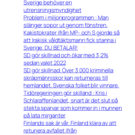
Sverige behöver en
utrensningsmyndighet
Problem i miljonprogrammen : Man
slänger sopor ut genom fönstren.
Kakistokrater ifrån MP- och S gjorde så
att Irakisk våldtäktsmann fick stanna i
Sverige. DU BETALAR!
SD gör skillnad och ökar med 3,2%
sedan valet 2022
SD gör skillnad. Över 3 000 kriminella
skräpmänniskor kan returneras till
hemlandet. Svenska folket blir vinnare.
Tidöregeringen gör skilland : Kris i
Schlaraffenlandet, snart är det slut på
stekta sparvar som kommer in i munnen
på lata mirganter
Finlands sak är vår. Finland klara av att
retunera avfallet ifrån