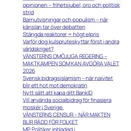
opinionen – frihetsjubel, oro och politisk
strid
Barnutvisningar och populism – när
känslan tar över debatten
Stängda reaktorer = högt elpris
Varför dog kulspruteskyttar först i andra
världskriget?
VÄNSTERNS OMÖJLIGA REGERING –
MAKTKAMPEN SOM KAN AVGÖRA VALET
2026
Svensk bidragsislamism – när naivitet
blir ett hot mot demokratin
Nytt sätt att kapa ditt BankID
Vill använda socialbidrag för finasiera
moskér i Sverige.
VÄNSTERNS CENSUR – NÄR MAKTEN
BLIR RÄDD FÖR FOLKET
MP Politiker inbladad i