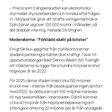
– Precis som trängselskatten kan ekonomiska
styrmedel styra beteenden och minska efterfrågan.
Vi i Miljöpartiet gillar att straffa vanliga människor.
Själv tjänar jag över 100 000 kronor i månaden, så
det drabbar inte mig, menade Strömgren.
Moderaterna: ”Förklädd skatt på bilister”
Enligt färska uppgifter från trafikkontoret har
stadens parkeringsintäkter ökat kraftigt. I svar till
oppositionsborgarrådet Dennis Wedin (M) framgår
att intäkterna nu ligger flera hundra miljoner kronor
högre per år än 2022.
För 2025 räknar staden med cirka 150 miljoner
kronor mer i intäkter från besöksparkeringen jämfört
med 2022. Av detta kan runt 100 miljoner härledas
till nya taxeområden i innerstaden. Därtill kommer
cirka 40 miljoner från höjd boendeparkering och
ytterligare omkring 20 miljoner per år från utvidgade