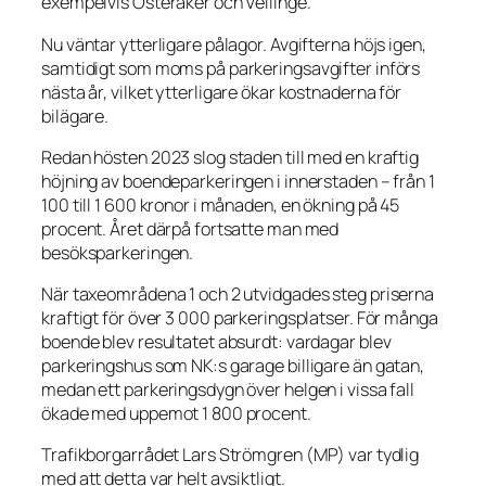
exempelvis Österåker och Vellinge.
Nu väntar ytterligare pålagor. Avgifterna höjs igen,
samtidigt som moms på parkeringsavgifter införs
nästa år, vilket ytterligare ökar kostnaderna för
bilägare.
Redan hösten 2023 slog staden till med en kraftig
höjning av boendeparkeringen i innerstaden – från 1
100 till 1 600 kronor i månaden, en ökning på 45
procent. Året därpå fortsatte man med
besöksparkeringen.
När taxeområdena 1 och 2 utvidgades steg priserna
kraftigt för över 3 000 parkeringsplatser. För många
boende blev resultatet absurdt: vardagar blev
parkeringshus som NK:s garage billigare än gatan,
medan ett parkeringsdygn över helgen i vissa fall
ökade med uppemot 1 800 procent.
Trafikborgarrådet Lars Strömgren (MP) var tydlig
med att detta var helt avsiktligt.