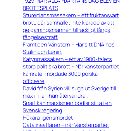
1929: NÄR ALLA HJÄRTANS DAG BLEV EN
BROTTSPLATS
Stureplansmassakern – ett fruktansvärt
brott, där samhället inte klarade av att
ge gärningsmännen tillräckligt långa
fängelsestraff.
Framtiden Vänstern – Har sitt DNA hos
Stalin och Lenin.
Katynmassakern – ett av 1900-talets
stora politiska brott – När vänsterpartiet
kamrater mördade 3000 polska
officeare
David från Syrien vill suga ut Sverige till
max innan han återvandrar.
Snart kan marxismen bödlar sitta i en
Svensk regering
Hökarängensmordet
Catalinaaffären – när Vänsterpartiet