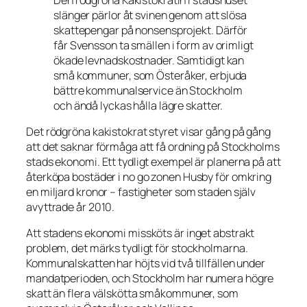
slänger pärlor åt svinen genom att slösa
skattepengar på nonsensprojekt. Därför
får Svensson ta smällen i form av orimligt
ökade levnadskostnader. Samtidigt kan
små kommuner, som Österåker, erbjuda
bättre kommunalservice än Stockholm
och ändå lyckas hålla lägre skatter.
Det rödgröna kakistokrat styret visar gång på gång
att det saknar förmåga att få ordning på Stockholms
stads ekonomi. Ett tydligt exempel är planerna på att
återköpa bostäder i no go zonen Husby för omkring
en miljard kronor – fastigheter som staden själv
avyttrade år 2010.
Att stadens ekonomi missköts är inget abstrakt
problem, det märks tydligt för stockholmarna.
Kommunalskatten har höjts vid två tillfällen under
mandatperioden, och Stockholm har numera högre
skatt än flera välskötta småkommuner, som