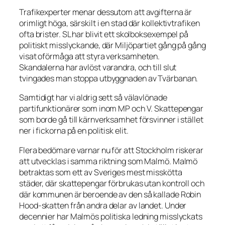
Trafikexperter menar dessutom att avgifterna är
orimligt höga, särskilt i en stad där kollektivtrafiken
ofta brister. SL har blivit ett skolboksexempel på
politiskt misslyckande, där Miljöpartiet gång på gång
visat oförmåga att styra verksamheten.
Skandalerna har avlöst varandra, och till slut
tvingades man stoppa utbyggnaden av Tvärbanan.
Samtidigt har vi aldrig sett så välavlönade
partifunktionärer som inom MP och V. Skattepengar
som borde gå till kärnverksamhet försvinner i stället
ner i fickorna på en politisk elit.
Flera bedömare varnar nu för att Stockholm riskerar
att utvecklas i samma riktning som Malmö. Malmö
betraktas som ett av Sveriges mest misskötta
städer, där skattepengar förbrukas utan kontroll och
där kommunen är beroende av den så kallade Robin
Hood-skatten från andra delar av landet. Under
decennier har Malmös politiska ledning misslyckats