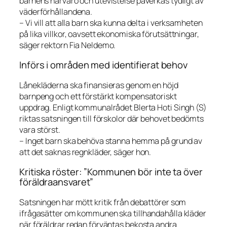
barnens närvaro och utevistelse påverkas tydligt av
väderförhållandena.
– Vi vill att alla barn ska kunna delta i verksamheten
på lika villkor, oavsett ekonomiska förutsättningar,
säger rektorn Fia Neldemo.
Införs i områden med identifierat behov
Lånekläderna ska finansieras genom en höjd
barnpeng och ett förstärkt kompensatoriskt
uppdrag. Enligt kommunalrådet Blerta Hoti Singh (S)
riktas satsningen till förskolor där behovet bedömts
vara störst.
– Inget barn ska behöva stanna hemma på grund av
att det saknas regnkläder, säger hon.
Kritiska röster: ”Kommunen bör inte ta över
föräldraansvaret”
Satsningen har mött kritik från debattörer som
ifrågasätter om kommunen ska tillhandahålla kläder
när föräldrar redan förväntas bekosta andra