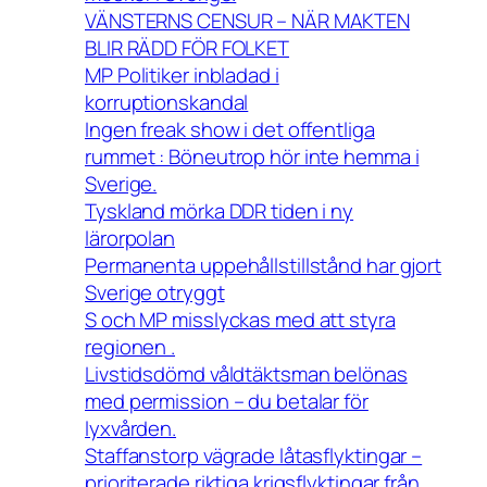
VÄNSTERNS CENSUR – NÄR MAKTEN
BLIR RÄDD FÖR FOLKET
MP Politiker inbladad i
korruptionskandal
Ingen freak show i det offentliga
rummet : Böneutrop hör inte hemma i
Sverige.
Tyskland mörka DDR tiden i ny
lärorpolan
Permanenta uppehållstillstånd har gjort
Sverige otryggt
S och MP misslyckas med att styra
regionen .
Livstidsdömd våldtäktsman belönas
med permission – du betalar för
lyxvården.
Staffanstorp vägrade låtasflyktingar –
prioriterade riktiga krigsflyktingar från