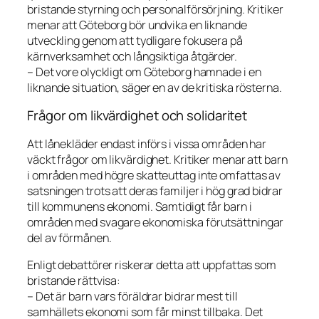
bristande styrning och personalförsörjning. Kritiker
menar att Göteborg bör undvika en liknande
utveckling genom att tydligare fokusera på
kärnverksamhet och långsiktiga åtgärder.
– Det vore olyckligt om Göteborg hamnade i en
liknande situation, säger en av de kritiska rösterna.
Frågor om likvärdighet och solidaritet
Att lånekläder endast införs i vissa områden har
väckt frågor om likvärdighet. Kritiker menar att barn
i områden med högre skatteuttag inte omfattas av
satsningen trots att deras familjer i hög grad bidrar
till kommunens ekonomi. Samtidigt får barn i
områden med svagare ekonomiska förutsättningar
del av förmånen.
Enligt debattörer riskerar detta att uppfattas som
bristande rättvisa:
– Det är barn vars föräldrar bidrar mest till
samhällets ekonomi som får minst tillbaka. Det