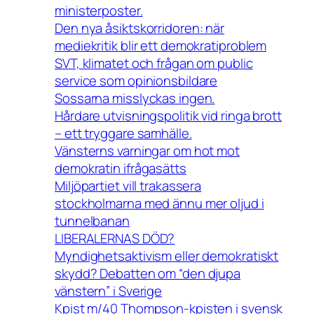
ministerposter.
Den nya åsiktskorridoren: när
mediekritik blir ett demokratiproblem
SVT, klimatet och frågan om public
service som opinionsbildare
Sossarna misslyckas ingen.
Hårdare utvisningspolitik vid ringa brott
– ett tryggare samhälle.
Vänsterns varningar om hot mot
demokratin ifrågasätts
Miljöpartiet vill trakassera
stockholmarna med ännu mer oljud i
tunnelbanan
LIBERALERNAS DÖD?
Myndighetsaktivism eller demokratiskt
skydd? Debatten om “den djupa
vänstern” i Sverige
Kpist m/40 Thompson-kpisten i svensk