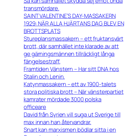
Så kan samhället skydda sej emot onda
transmördare.
SAINT VALENTINE’S DAY-MASSAKERN
1929: NÄR ALLA HJÄRTANS DAG BLEV EN
BROTTSPLATS
Stureplansmassakern – ett fruktansvärt
brott, där samhället inte klarade av att
ge gärningsmännen tillräckligt långa
fängelsestraff.
Framtiden Vänstern – Har sitt DNA hos
Stalin och Lenin.
Katynmassakern – ett av 1900-talets
stora politiska brott – När vänsterpartiet
kamrater mördade 3000 polska
officeare
David från Syrien vill suga ut Sverige till
max innan han återvandrar.
Snart kan marxismen bödlar sitta i en