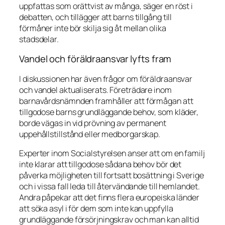
uppfattas som orättvist av många, säger en röst i
debatten, och tillägger att barns tillgång till
förmåner inte bör skilja sig åt mellan olika
stadsdelar.
Vandel och föräldraansvar lyfts fram
I diskussionen har även frågor om föräldraansvar
och vandel aktualiserats. Företrädare inom
barnavårdsnämnden framhåller att förmågan att
tillgodose barns grundläggande behov, som kläder,
borde vägas in vid prövning av permanent
uppehållstillstånd eller medborgarskap.
Experter inom Socialstyrelsen anser att om en familj
inte klarar att tillgodose sådana behov bör det
påverka möjligheten till fortsatt bosättning i Sverige
och i vissa fall leda till återvändande till hemlandet.
Andra påpekar att det finns flera europeiska länder
att söka asyl i för dem som inte kan uppfylla
grundläggande försörjningskrav och man kan alltid