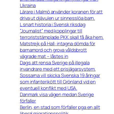
Ukraina
Lärare i Malmö använder koranen för att
driva ut djävulen ur sinnesslöa barn.
L snart historia i Svensk riksdag
”Journalist” med kopplingar till
terroriststämplade PKK skall få åka hem.
Matstrejk på Hall: intagna dömda för
barnamord och grova våldsbrott
vägrade mat – låstes in
Dags att rensa Sverige på illegala
invandrare med ett prisjägarsystem.
Sossarna vill skicka Svenska 19 åringar
som infanterikött till Grönland vid en
eventuell konflikt med USA.
Danmark visa vägen medan Sverige
förfaller
Berlin, en stad som förfaller pga en allt
liberal migrationspolitik