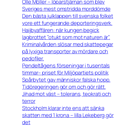
Olle Möller – löparstjärnan som blev
Sveriges mest omstridda morddömde
Den bästa julklappen till svenska folket
vore ett fungerande deporteringsverk.
Haijbyaffären: när kungen begick
lagbrottet ”otukt som mot naturen är”.
Kriminalvården slösar med skattepegar
på lyxiga transporter av mördare och
pedofiler.
Pendeltågens förseningar i tusentals
timmar– priset för Miljöpartiets politik
Spårbytet gav människor falska hopp.
Tidöregeringen gör om och gör rätt.
Jihad mot väst – tolerans, teokrati och
terror
Stockholm klarar inte ens att sänka
skatten med 1 krona – lilla Lekeberg gör
det