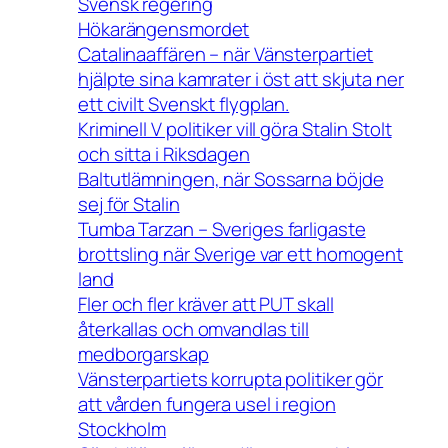
Svensk regering
Hökarängensmordet
Catalinaaffären – när Vänsterpartiet
hjälpte sina kamrater i öst att skjuta ner
ett civilt Svenskt flygplan.
Kriminell V politiker vill göra Stalin Stolt
och sitta i Riksdagen
Baltutlämningen, när Sossarna böjde
sej för Stalin
Tumba Tarzan – Sveriges farligaste
brottsling när Sverige var ett homogent
land
Fler och fler kräver att PUT skall
återkallas och omvandlas till
medborgarskap
Vänsterpartiets korrupta politiker gör
att vården fungera usel i region
Stockholm