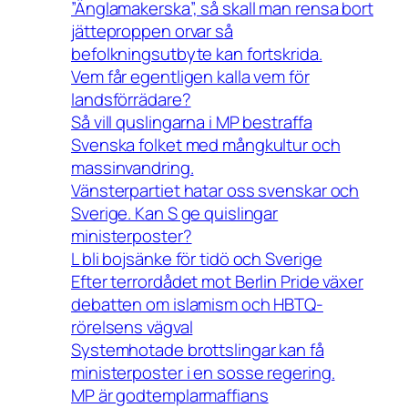
”Änglamakerska”, så skall man rensa bort
jätteproppen orvar så
befolkningsutbyte kan fortskrida.
Vem får egentligen kalla vem för
landsförrädare?
Så vill quslingarna i MP bestraffa
Svenska folket med mångkultur och
massinvandring.
Vänsterpartiet hatar oss svenskar och
Sverige. Kan S ge quislingar
ministerposter?
L bli bojsänke för tidö och Sverige
Efter terrordådet mot Berlin Pride växer
debatten om islamism och HBTQ-
rörelsens vägval
Systemhotade brottslingar kan få
ministerposter i en sosse regering.
MP är godtemplarmaffians