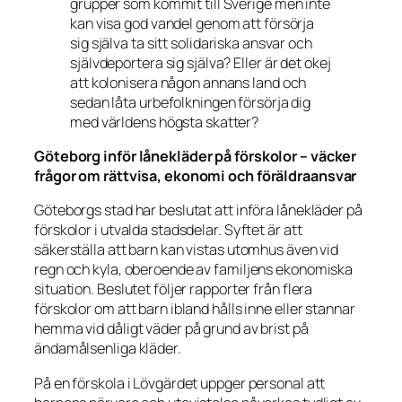
grupper som kommit till Sverige men inte
kan visa god vandel genom att försörja
sig själva ta sitt solidariska ansvar och
självdeportera sig själva? Eller är det okej
att kolonisera någon annans land och
sedan låta urbefolkningen försörja dig
med världens högsta skatter?
Göteborg inför lånekläder på förskolor – väcker
frågor om rättvisa, ekonomi och föräldraansvar
Göteborgs stad har beslutat att införa lånekläder på
förskolor i utvalda stadsdelar. Syftet är att
säkerställa att barn kan vistas utomhus även vid
regn och kyla, oberoende av familjens ekonomiska
situation. Beslutet följer rapporter från flera
förskolor om att barn ibland hålls inne eller stannar
hemma vid dåligt väder på grund av brist på
ändamålsenliga kläder.
På en förskola i Lövgärdet uppger personal att