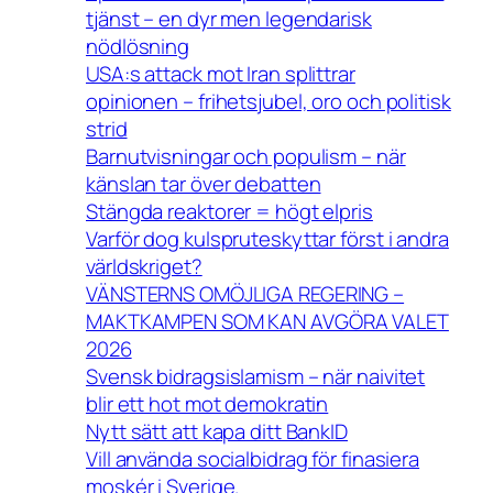
tjänst – en dyr men legendarisk
nödlösning
USA:s attack mot Iran splittrar
opinionen – frihetsjubel, oro och politisk
strid
Barnutvisningar och populism – när
känslan tar över debatten
Stängda reaktorer = högt elpris
Varför dog kulspruteskyttar först i andra
världskriget?
VÄNSTERNS OMÖJLIGA REGERING –
MAKTKAMPEN SOM KAN AVGÖRA VALET
2026
Svensk bidragsislamism – när naivitet
blir ett hot mot demokratin
Nytt sätt att kapa ditt BankID
Vill använda socialbidrag för finasiera
moskér i Sverige.