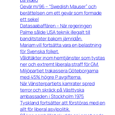
på video
Gevär m/96 – “Swedish Mauser” och
berättelsen om ett gevär som formade
ett sekel
Datasaabaffären – När regeringen
Palme sålde USA teknik illegalt till
banditstater bakom järnridån.
Mariam vill fortsätta vara en belastning
för Svenska folket.
Våldtäkter inom hemtjänster som tystas
ner och extremt liberala straff för GM.
Miljöpartiet trakassera Göteborgarna
med 45% högre P avgifterna.
När Vänsterpartiets kamrater spred
terror och skräck på Västtyska
ambassaden i Stockholm 1975
Tyskland fortsätter att förstöras med en
allt för liberal asylpolitik.