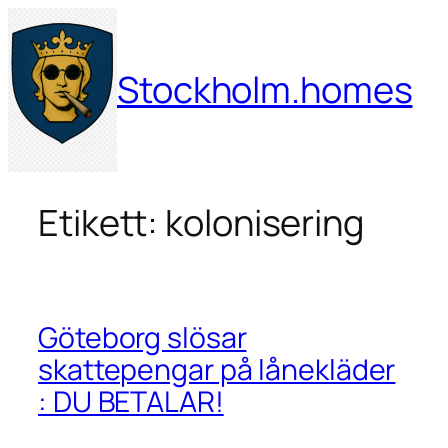
Hoppa
till
innehåll
Stockholm.homes
Etikett:
kolonisering
Göteborg slösar
skattepengar på lånekläder
: DU BETALAR!