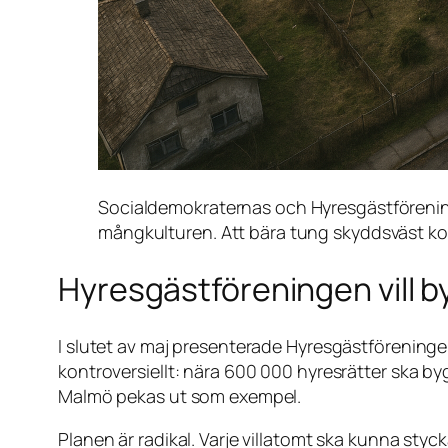
Socialdemokraternas och Hyresgästföreninge
mångkulturen. Att bära tung skyddsväst kom
Hyresgästföreningen vill b
I slutet av maj presenterade Hyresgästförening
kontroversiellt: nära 600 000 hyresrätter ska by
Malmö pekas ut som exempel.
Planen är radikal. Varje villatomt ska kunna styck