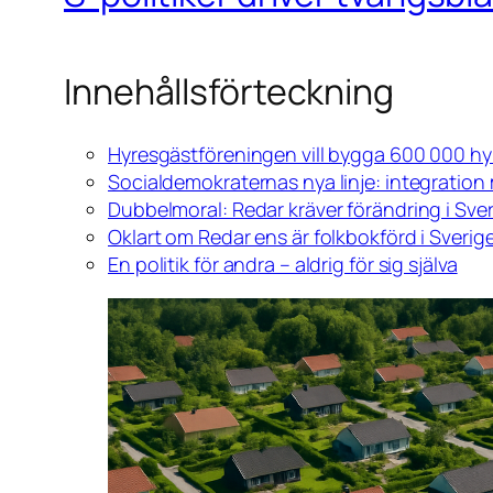
Innehållsförteckning
Hyresgästföreningen vill bygga 600 000 hyr
Socialdemokraternas nya linje: integration
Dubbelmoral: Redar kräver förändring i Sver
Oklart om Redar ens är folkbokförd i Sverig
En politik för andra – aldrig för sig själva