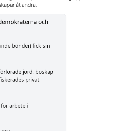
skapar åt andra.
ldemokraterna och
ande bönder) fick sin
förlorade jord, boskap
iskerades privat
för arbete i