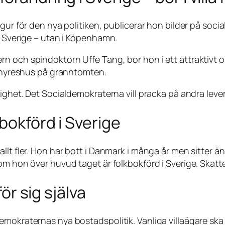
ur för den nya politiken, publicerar hon bilder på sociala
i Sverige – utan i Köpenhamn.
n och spindoktorn Uffe Tang, bor hon i ett attraktivt 
tt hyreshus på granntomten.
lighet. Det Socialdemokraterna vill pracka på andra leve
bokförd i Sverige
llt fler. Hon har bott i Danmark i många år men sitter 
 om hon över huvud taget är folkbokförd i Sverige. Skat
för sig själva
mokraternas nya bostadspolitik. Vanliga villaägare ska 