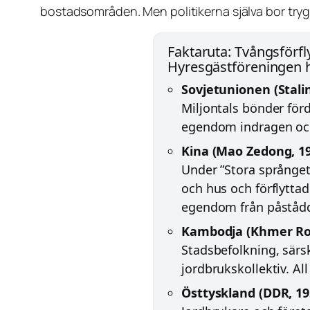
bostadsområden. Men politikerna själva bor tryggt
Faktaruta: Tvångsför
Hyresgästföreningen h
Sovjetunionen (Stalin
Miljontals bönder förd
egendom indragen och
Kina (Mao Zedong, 19
Under ”Stora språnget 
och hus och förflyttad
egendom från påstådda
Kambodja (Khmer Ro
Stadsbefolkning, särsk
jordbrukskollektiv. Al
Östtyskland (DDR, 19