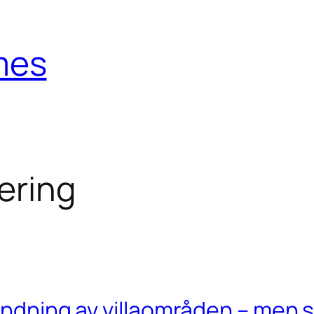
mes
sering
andning av villaområden – men sj