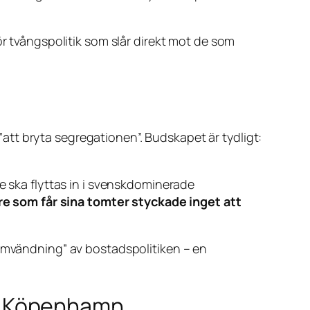
ör tvångspolitik som slår direkt mot de som
tt bryta segregationen”. Budskapet är tydligt:
e ska flyttas in i svenskdominerade
re som får sina tomter styckade inget att
lomvändning” av bostadspolitiken – en
a i Köpenhamn