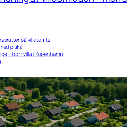
esrätter på villatomter
 med piska
ige – bor i villa i Köpenhamn
e