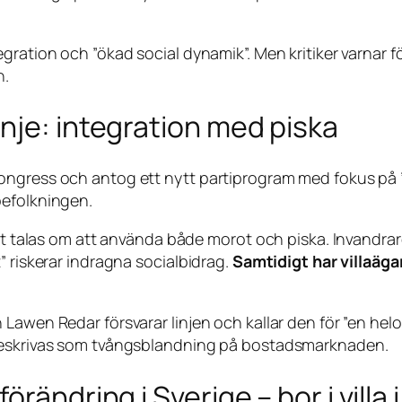
gration och ”ökad social dynamik”. Men kritiker varnar f
n.
nje: integration med piska
ngress och antog ett nytt partiprogram med fokus på ”a
befolkningen.
met talas om att använda både morot och piska. Invandrar
” riskerar indragna socialbidrag.
Samtidigt har villaäga
 Lawen Redar försvarar linjen och kallar den för ”en he
 beskrivas som tvångsblandning på bostadsmarknaden.
örändring i Sverige – bor i vill