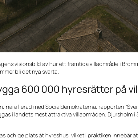
ns visionsbild av hur ett framtida villaområde i Bromm
mer bli det nya svarta.
ygga 600 000 hyresrätter på vi
en, nära lierad med Socialdemokraterna, rapporten
”Sver
ggas i landets mest attraktiva villaområden. Djursholm 
as och ge plats åt hyreshus, vilket i praktiken innebär at