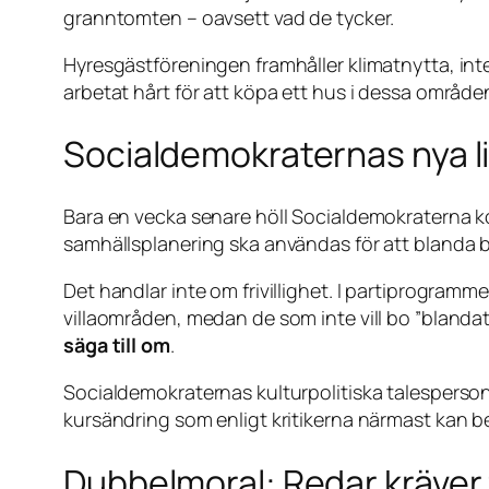
granntomten – oavsett vad de tycker.
Hyresgästföreningen framhåller klimatnytta, inte
arbetat hårt för att köpa ett hus i dessa område
Socialdemokraternas nya li
Bara en vecka senare höll Socialdemokraterna ko
samhällsplanering ska användas för att blanda 
Det handlar inte om frivillighet. I partiprogram
villaområden, medan de som inte vill bo ”blandat
säga till om
.
Socialdemokraternas kulturpolitiska talesperson
kursändring som enligt kritikerna närmast kan
Dubbelmoral: Redar kräver f