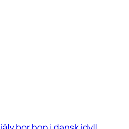
älv bor hon i dansk idyll