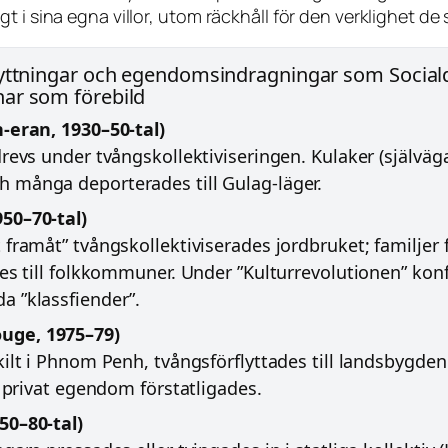
 i sina egna villor, utom räckhåll för den verklighet de 
flyttningar och egendomsindragningar som Socia
ar som förebild
-eran, 1930–50-tal)
revs under tvångskollektiviseringen. Kulaker (själväg
 många deporterades till Gulag-läger.
50–70-tal)
framåt” tvångskollektiviserades jordbruket; familjer 
es till folkkommuner. Under ”Kulturrevolutionen” konf
 ”klassfiender”.
uge, 1975–79)
ilt i Phnom Penh, tvångsförflyttades till landsbygden 
l privat egendom förstatligades.
50–80-tal)