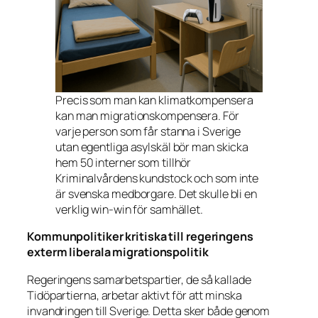
Precis som man kan klimatkompensera
kan man migrationskompensera. För
varje person som får stanna i Sverige
utan egentliga asylskäl bör man skicka
hem 50 interner som tillhör
Kriminalvårdens kundstock och som inte
är svenska medborgare. Det skulle bli en
verklig win-win för samhället.
Kommunpolitiker kritiska till regeringens
exterm liberala migrationspolitik
Regeringens samarbetspartier, de så kallade
Tidöpartierna, arbetar aktivt för att minska
invandringen till Sverige. Detta sker både genom