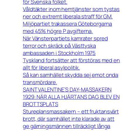
för Svenska folket.
Våldtäkter inom hemtjänster som tystas
ner och extremt liberala straff för GM.
Miljöpartiet trakassera Göteborgarna
med 45% högre P avgifterna.
När Vänsterpartiets kamrater spred
terror och skräck på Västtyska
ambassaden i Stockholm 1975
Tyskland fortsätter att förstöras med en
allt för liberal asylpolitik.
Så kan samhället skydda sej emot onda
transmördare.
SAINT VALENTINE’S DAY-MASSAKERN
1929: NÄR ALLA HJÄRTANS DAG BLEV EN
BROTTSPLATS
Stureplansmassakern – ett fruktansvärt
brott, där samhället inte klarade av att
ge gärningsmännen tillräckligt långa