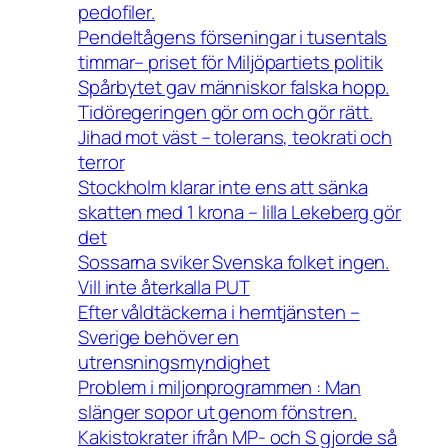
pedofiler.
Pendeltågens förseningar i tusentals
timmar– priset för Miljöpartiets politik
Spårbytet gav människor falska hopp.
Tidöregeringen gör om och gör rätt.
Jihad mot väst – tolerans, teokrati och
terror
Stockholm klarar inte ens att sänka
skatten med 1 krona – lilla Lekeberg gör
det
Sossarna sviker Svenska folket ingen.
Vill inte återkalla PUT
Efter våldtäckerna i hemtjänsten –
Sverige behöver en
utrensningsmyndighet
Problem i miljonprogrammen : Man
slänger sopor ut genom fönstren.
Kakistokrater ifrån MP- och S gjorde så