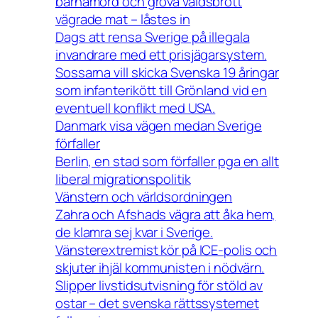
barnamord och grova våldsbrott
vägrade mat – låstes in
Dags att rensa Sverige på illegala
invandrare med ett prisjägarsystem.
Sossarna vill skicka Svenska 19 åringar
som infanterikött till Grönland vid en
eventuell konflikt med USA.
Danmark visa vägen medan Sverige
förfaller
Berlin, en stad som förfaller pga en allt
liberal migrationspolitik
Vänstern och världsordningen
Zahra och Afshads vägra att åka hem,
de klamra sej kvar i Sverige.
Vänsterextremist kör på ICE-polis och
skjuter ihjäl kommunisten i nödvärn.
Slipper livstidsutvisning för stöld av
ostar – det svenska rättssystemet