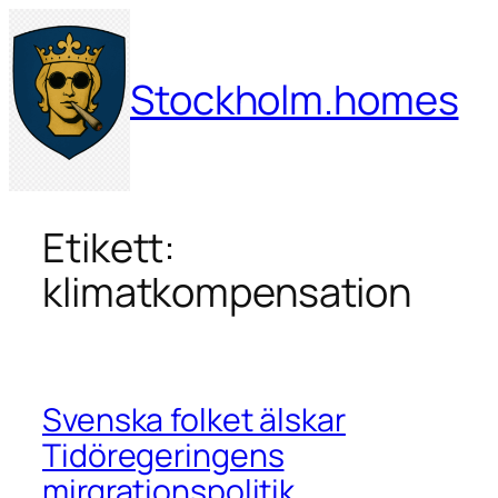
Hoppa
till
innehåll
Stockholm.homes
Etikett:
klimatkompensation
Svenska folket älskar
Tidöregeringens
mirgrationspolitik