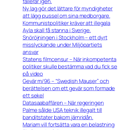
fallerar igen.
Ny lag gör det lättare för myndigheter
att lägg pussel om sina medborgare.
Kommunistpolitiker kräver att illegala
Ayla skall få stanna i Sverige.
Snöröjningen i Stockholm – ett dyrt
misslyckande under Miljöpartiets
ansvar
Statens filmcensur – När inkompetenta
politiker skulle bestämma vad du fick se
på video
Gevär m/96 – “Swedish Mauser” och
berättelsen om ett gevär som formade
ett sekel
Datasaabaffären – När regeringen
Palme sålde USA teknik illegalt till
banditstater bakom järnridån.
Mariam vill fortsätta vara en belastning