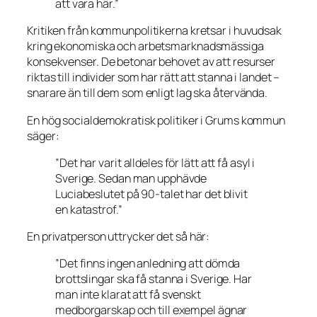
att vara här.”
Kritiken från kommunpolitikerna kretsar i huvudsak
kring ekonomiska och arbetsmarknadsmässiga
konsekvenser. De betonar behovet av att resurser
riktas till individer som har rätt att stanna i landet –
snarare än till dem som enligt lag ska återvända.
En hög socialdemokratisk politiker i Grums kommun
säger:
”Det har varit alldeles för lätt att få asyl i
Sverige. Sedan man upphävde
Luciabeslutet på 90-talet har det blivit
en katastrof.”
En privatperson uttrycker det så här:
”Det finns ingen anledning att dömda
brottslingar ska få stanna i Sverige. Har
man inte klarat att få svenskt
medborgarskap och till exempel ägnar