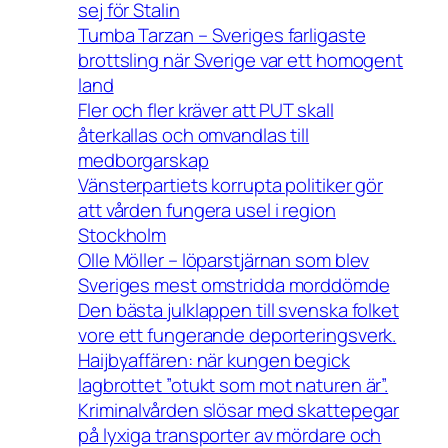
sej för Stalin
Tumba Tarzan – Sveriges farligaste
brottsling när Sverige var ett homogent
land
Fler och fler kräver att PUT skall
återkallas och omvandlas till
medborgarskap
Vänsterpartiets korrupta politiker gör
att vården fungera usel i region
Stockholm
Olle Möller – löparstjärnan som blev
Sveriges mest omstridda morddömde
Den bästa julklappen till svenska folket
vore ett fungerande deporteringsverk.
Haijbyaffären: när kungen begick
lagbrottet ”otukt som mot naturen är”.
Kriminalvården slösar med skattepegar
på lyxiga transporter av mördare och