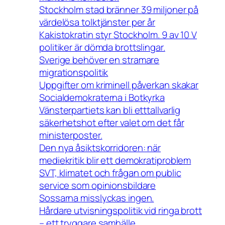
Stockholm stad bränner 39 miljoner på
värdelösa tolktjänster per år
Kakistokratin styr Stockholm. 9 av 10 V
politiker är dömda brottslingar.
Sverige behöver en stramare
migrationspolitik
Uppgifter om kriminell påverkan skakar
Socialdemokraterna i Botkyrka
Vänsterpartiets kan bli etttallvarlig
säkerhetshot efter valet om det får
ministerposter.
Den nya åsiktskorridoren: när
mediekritik blir ett demokratiproblem
SVT, klimatet och frågan om public
service som opinionsbildare
Sossarna misslyckas ingen.
Hårdare utvisningspolitik vid ringa brott
– ett tryggare samhälle.