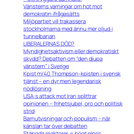
Vänsterns varningar om hot mot
demokratin ifrågasätts
Miljöpartiet vill trakassera
stockholmarna med ännu mer oljud i
tunnelbanan
LIBERALERNAS DÖD?
Myndighetsaktivism eller demokratiskt
skydd? Debatten om “den djupa
vänstern” i Sverige
Kpist m/40 Thompson-kpisten i svensk
tjänst – en dyr men legendarisk
nödlösning
USA:s attack mot Iran splittrar
opinionen – frihetsjubel, oro och politisk
strid
Barnutvisningar och populism – när
känslan tar över debatten
Stängda reaktorer = högt elpris