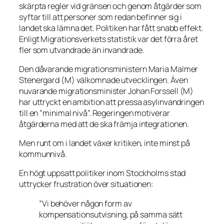
skärpta regler vid gränsen och genom åtgärder som
syftar till att personer som redan befinner sig i
landet ska lämna det. Politiken har fått snabb effekt.
Enligt Migrationsverkets statistik var det förra året
fler som utvandrade än invandrade.
Den dåvarande migrationsministern Maria Malmer
Stenergard (M) välkomnade utvecklingen. Även
nuvarande migrationsminister Johan Forssell (M)
har uttryckt en ambition att pressa asylinvandringen
till en ”minimal nivå”. Regeringen motiverar
åtgärderna med att de ska främja integrationen.
Men runt om i landet växer kritiken, inte minst på
kommunnivå.
En högt uppsatt politiker inom Stockholms stad
uttrycker frustration över situationen:
”Vi behöver någon form av
kompensationsutvisning, på samma sätt