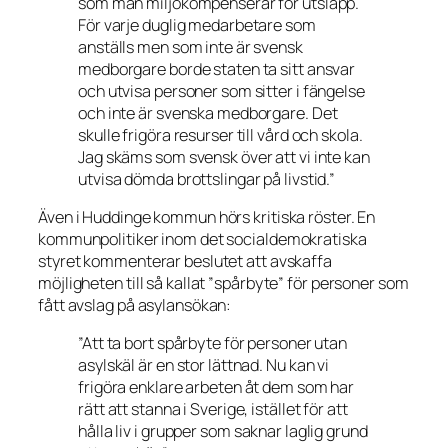
som man miljökompenserar för utsläpp.
För varje duglig medarbetare som
anställs men som inte är svensk
medborgare borde staten ta sitt ansvar
och utvisa personer som sitter i fängelse
och inte är svenska medborgare. Det
skulle frigöra resurser till vård och skola.
Jag skäms som svensk över att vi inte kan
utvisa dömda brottslingar på livstid.”
Även i Huddinge kommun hörs kritiska röster. En
kommunpolitiker inom det socialdemokratiska
styret kommenterar beslutet att avskaffa
möjligheten till så kallat ”spårbyte” för personer som
fått avslag på asylansökan:
”Att ta bort spårbyte för personer utan
asylskäl är en stor lättnad. Nu kan vi
frigöra enklare arbeten åt dem som har
rätt att stanna i Sverige, istället för att
hålla liv i grupper som saknar laglig grund