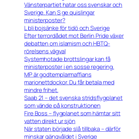
Vänsterpartiet hatar oss svenskar och
Sverige. Kan S ge quislingar
ministerposter?
L bli bojsänke för tidö och Sverige
Efter terrordådet mot Berlin Pride växer
debatten om islamism och HBTQ-
rörelsens vägval
Systemhotade brottslingar kan få
ministerposter i en sosse regering.
MP är godtemplarmaffians
marionettdockor. Du får betala med
mindre frihet.
Saab 21 – det svenska stridsflygplanet
som vände på konstruktionen
Fire Boss – flygplanet som hämtar sitt
vatten direkt ur sjön
När staten började slå tillbaka – därför
minskar gängvåldet i Sverige