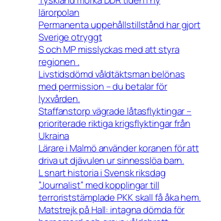
Tyskland mörka DDR tiden i ny
lärorpolan
Permanenta uppehållstillstånd har gjort
Sverige otryggt
S och MP misslyckas med att styra
regionen .
Livstidsdömd våldtäktsman belönas
med permission – du betalar för
lyxvården.
Staffanstorp vägrade låtasflyktingar –
prioriterade riktiga krigsflyktingar från
Ukraina
Lärare i Malmö använder koranen för att
driva ut djävulen ur sinnesslöa barn.
L snart historia i Svensk riksdag
”Journalist” med kopplingar till
terroriststämplade PKK skall få åka hem.
Matstrejk på Hall: intagna dömda för