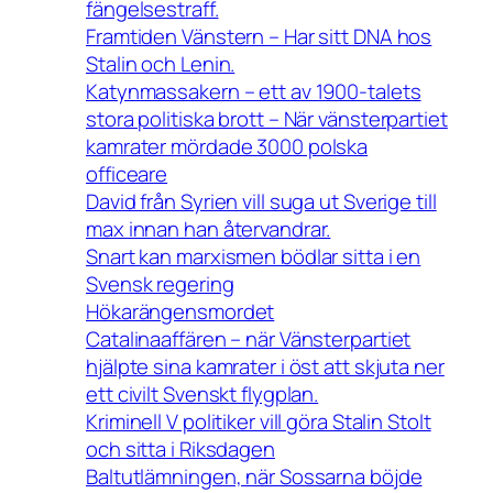
fängelsestraff.
Framtiden Vänstern – Har sitt DNA hos
Stalin och Lenin.
Katynmassakern – ett av 1900-talets
stora politiska brott – När vänsterpartiet
kamrater mördade 3000 polska
officeare
David från Syrien vill suga ut Sverige till
max innan han återvandrar.
Snart kan marxismen bödlar sitta i en
Svensk regering
Hökarängensmordet
Catalinaaffären – när Vänsterpartiet
hjälpte sina kamrater i öst att skjuta ner
ett civilt Svenskt flygplan.
Kriminell V politiker vill göra Stalin Stolt
och sitta i Riksdagen
Baltutlämningen, när Sossarna böjde