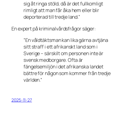
sig åt ringa stöld, då är det fullkomligt
rimligt att man får åka hem eller blir
deporterad till tredje land.”
En expert på kriminalvårdsfrågor säger:
”En våldtäktsman kan lika gärna avtjäna
sitt straff i ett afrikanskt land som i
Sverige – särskilt om personen inte är
svensk medborgare. Ofta är
fängelsemiljön i det afrikanska landet
bättre för någon som kommer från tredje
världen.”
2025-11-27