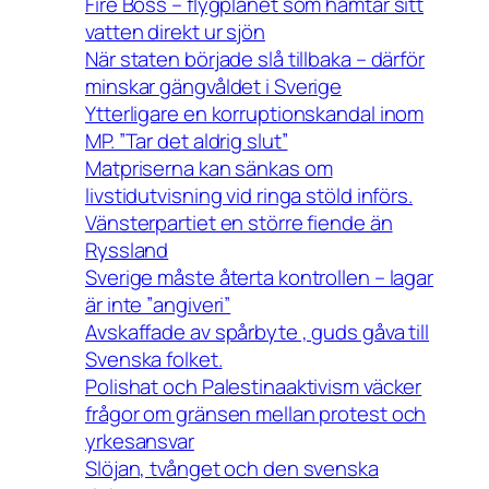
Fire Boss – flygplanet som hämtar sitt
vatten direkt ur sjön
När staten började slå tillbaka – därför
minskar gängvåldet i Sverige
Ytterligare en korruptionskandal inom
MP. ”Tar det aldrig slut”
Matpriserna kan sänkas om
livstidutvisning vid ringa stöld införs.
Vänsterpartiet en större fiende än
Ryssland
Sverige måste återta kontrollen – lagar
är inte ”angiveri”
Avskaffade av spårbyte , guds gåva till
Svenska folket.
Polishat och Palestinaaktivism väcker
frågor om gränsen mellan protest och
yrkesansvar
Slöjan, tvånget och den svenska