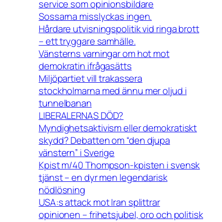
service som opinionsbildare
Sossarna misslyckas ingen.
Hårdare utvisningspolitik vid ringa brott
– ett tryggare samhälle.
Vänsterns varningar om hot mot
demokratin ifrågasätts
Miljöpartiet vill trakassera
stockholmarna med ännu mer oljud i
tunnelbanan
LIBERALERNAS DÖD?
Myndighetsaktivism eller demokratiskt
skydd? Debatten om “den djupa
vänstern” i Sverige
Kpist m/40 Thompson-kpisten i svensk
tjänst – en dyr men legendarisk
nödlösning
USA:s attack mot Iran splittrar
opinionen – frihetsjubel, oro och politisk