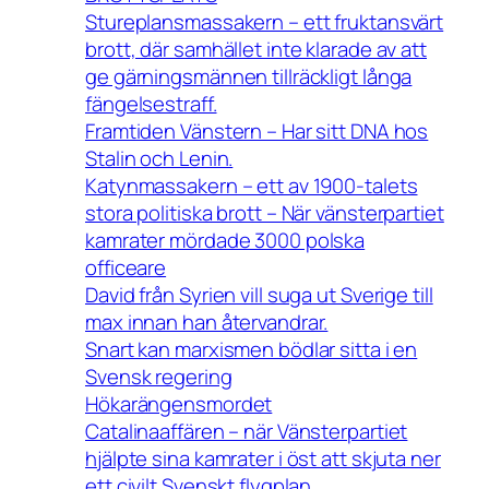
Stureplansmassakern – ett fruktansvärt
brott, där samhället inte klarade av att
ge gärningsmännen tillräckligt långa
fängelsestraff.
Framtiden Vänstern – Har sitt DNA hos
Stalin och Lenin.
Katynmassakern – ett av 1900-talets
stora politiska brott – När vänsterpartiet
kamrater mördade 3000 polska
officeare
David från Syrien vill suga ut Sverige till
max innan han återvandrar.
Snart kan marxismen bödlar sitta i en
Svensk regering
Hökarängensmordet
Catalinaaffären – när Vänsterpartiet
hjälpte sina kamrater i öst att skjuta ner
ett civilt Svenskt flygplan.