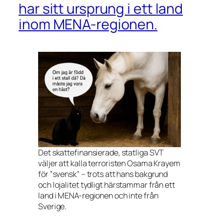
har sitt ursprung i ett land
inom MENA-regionen.
Det skattefinansierade, statliga SVT
väljer att kalla terroristen Osama Krayem
för ”svensk” – trots att hans bakgrund
och lojalitet tydligt härstammar från ett
land i MENA-regionen och inte från
Sverige.