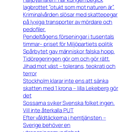
lagbrottet ”otukt som mot naturen är”.
Kriminalvården slösar med skattepegar
på lyxiga transporter av mördare och
pedofiler.
Pendeltågens förseningar i tusentals
timmar– priset för Miljöpartiets politik
Spårbytet gav människor falska hopp.
Tidöregeringen gör om och gör rätt.
Jihad mot väst – tolerans, teokrati och
terror
Stockholm klarar inte ens att sänka
skatten med 1 krona – lilla Lekeberg gör
det
Sossarna sviker Svenska folket ingen.
Vill inte återkalla PUT
Efter våldtäckerna i hemtjänsten –
Sverige behöver en