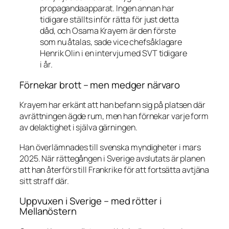
propagandaapparat. Ingen annan har
tidigare ställts inför rätta för just detta
dåd, och Osama Krayem är den förste
som nu åtalas, sade vice chefsåklagare
Henrik Olin i en intervju med SVT tidigare
i år.
Förnekar brott – men medger närvaro
Krayem har erkänt att han befann sig på platsen där
avrättningen ägde rum, men han förnekar varje form
av delaktighet i själva gärningen.
Han överlämnades till svenska myndigheter i mars
2025. När rättegången i Sverige avslutats är planen
att han återförs till Frankrike för att fortsätta avtjäna
sitt straff där.
Uppvuxen i Sverige – med rötter i
Mellanöstern