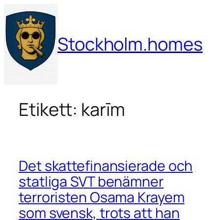
Hoppa
till
innehåll
Stockholm.homes
Etikett:
karīm
Det skattefinansierade och
statliga SVT benämner
terroristen Osama Krayem
som svensk, trots att han