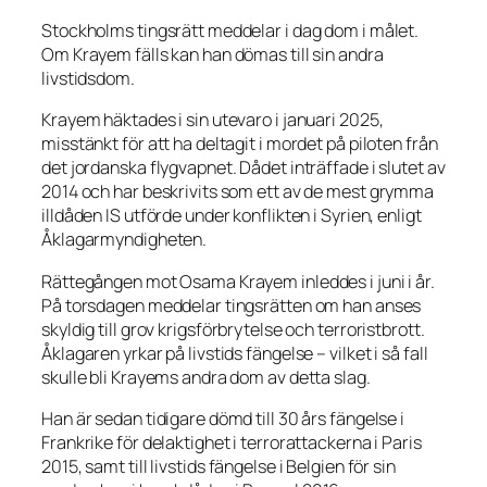
Stockholms tingsrätt meddelar i dag dom i målet.
Om Krayem fälls kan han dömas till sin andra
livstidsdom.
Krayem häktades i sin utevaro i januari 2025,
misstänkt för att ha deltagit i mordet på piloten från
det jordanska flygvapnet. Dådet inträffade i slutet av
2014 och har beskrivits som ett av de mest grymma
illdåden IS utförde under konflikten i Syrien, enligt
Åklagarmyndigheten.
Rättegången mot Osama Krayem inleddes i juni i år.
På torsdagen meddelar tingsrätten om han anses
skyldig till grov krigsförbrytelse och terroristbrott.
Åklagaren yrkar på livstids fängelse – vilket i så fall
skulle bli Krayems andra dom av detta slag.
Han är sedan tidigare dömd till 30 års fängelse i
Frankrike för delaktighet i terrorattackerna i Paris
2015, samt till livstids fängelse i Belgien för sin