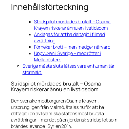
Innehållsförteckning
Stridspilot mördades brutalt – Osama
Krayem riskerar ännu en livstidsdom
Anklagas för att ha deltagit i filmad
avrättning
Förnekar brott – men medger närvaro
Uppvuxen i Sverige – med rötter i
Mellanöstern
Sverige måste sluta låtsas vara en humanitär
stormakt.
Stridspilot mördades brutalt – Osama
Krayem riskerar ännu en livstidsdom
Den svenske medborgaren Osama Krayem,
ursprungligen från Malmö, åtalas nu för att ha
deltagit i en av Islamiska statens mest brutala
avrättningar – mordet på en jordansk stridspilot som
brändes levande i Syrien 2014.