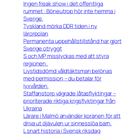
Ingen freak show i det offentliga
rummet : Böneutrop hör inte hemma i
Sverige.
Tyskland mörka DDR tiden i ny
lärorpolan
Permanenta uppehållstillstånd har gjort
Sverige otryggt
S och MP misslyckas med att styra
regionen .
Livstidsdömd våldtäktsman belönas
med permission – du betalar för
lyxvården.
Staffanstorp vägrade låtasflyktingar –
prioriterade riktiga krigsflyktingar från
Ukraina
Lärare i Malmö använder koranen för att
driva ut djävulen ur sinnesslöa barn.
L snart historia i Svensk riksdag