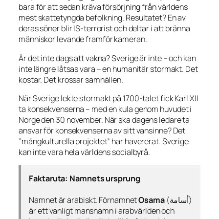
bara för att sedan kräva försörjning från världens
mest skattetyngda befolkning. Resultatet? En av
deras söner blir IS-terrorist och deltar i att bränna
människor levande framför kameran.
Är det inte dags att vakna? Sverige är inte – och kan
inte längre låtsas vara – en humanitär stormakt. Det
kostar. Det krossar samhällen.
När Sverige lekte stormakt på 1700-talet fick Karl XII
ta konsekvenserna – med en kula genom huvudet i
Norge den 30 november. När ska dagens ledare ta
ansvar för konsekvenserna av sitt vansinne? Det
”mångkulturella projektet” har havererat. Sverige
kan inte vara hela världens socialbyrå.
Faktaruta: Namnets ursprung
Namnet är arabiskt. Förnamnet
Osama
(أسامة)
är ett vanligt mansnamn i arabvärlden och