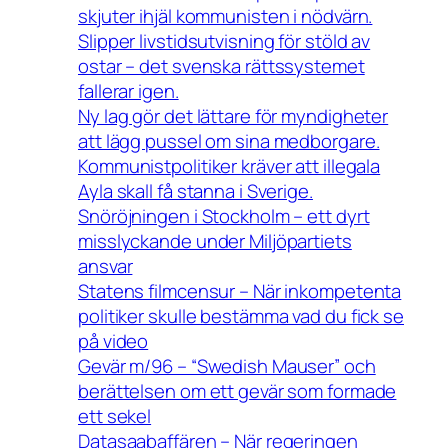
skjuter ihjäl kommunisten i nödvärn.
Slipper livstidsutvisning för stöld av
ostar – det svenska rättssystemet
fallerar igen.
Ny lag gör det lättare för myndigheter
att lägg pussel om sina medborgare.
Kommunistpolitiker kräver att illegala
Ayla skall få stanna i Sverige.
Snöröjningen i Stockholm – ett dyrt
misslyckande under Miljöpartiets
ansvar
Statens filmcensur – När inkompetenta
politiker skulle bestämma vad du fick se
på video
Gevär m/96 – “Swedish Mauser” och
berättelsen om ett gevär som formade
ett sekel
Datasaabaffären – När regeringen