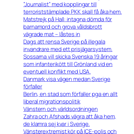
”Journalist” med kopplingar till
terroriststämplade PKK skall få åka hem.
Matstrejk på Hall: intagna dömda för
barnamord och grova våldsbrott
vägrade mat – låstes in
Dags att rensa Sverige på illegala
invandrare med ett prisjägarsystem.
Sossarna vill skicka Svenska 19 åringar
som infanterikött till Grönland vid en
eventuell konflikt med USA.
Danmark visa vägen medan Sverige
förfaller
Berlin, en stad som förfaller pga en allt
liberal migrationspolitik
Vänstern och världsordningen
Zahra och Afshads vägra att åka hem,
de klamra sej kvar i Sverige.
Vänsterextremist kör på ICE-polis och