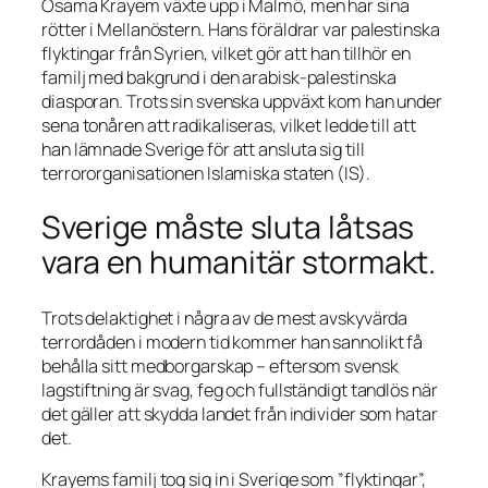
Osama Krayem växte upp i Malmö, men har sina
rötter i Mellanöstern. Hans föräldrar var palestinska
flyktingar från Syrien, vilket gör att han tillhör en
familj med bakgrund i den arabisk-palestinska
diasporan. Trots sin svenska uppväxt kom han under
sena tonåren att radikaliseras, vilket ledde till att
han lämnade Sverige för att ansluta sig till
terrororganisationen Islamiska staten (IS).
Sverige måste sluta låtsas
vara en humanitär stormakt.
Trots delaktighet i några av de mest avskyvärda
terrordåden i modern tid kommer han sannolikt få
behålla sitt medborgarskap – eftersom svensk
lagstiftning är svag, feg och fullständigt tandlös när
det gäller att skydda landet från individer som hatar
det.
Krayems familj tog sig in i Sverige som ”flyktingar”,