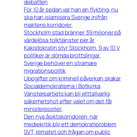
debatten
För 10 år sedan var han en flykting, nu
ska han islamisera Sverige inifrån
maktens korridorer.
Stockholm stad bränner 39 miljoner på
värdelösa tolktjänster per år
Kakistokratin styr Stockholm. 9 av 10 V
politiker är dömda brottslingar.
Sverige behöver en stramare
migrationspolitik
Uppgifter om kriminell påverkan skakar
Socialdemokraterna i Botkyrka
Vänsterpartiets kan bli etttallvarlig
säkerhetshot efter valet om det får
ministerposter.
Den nya åsiktskorridoren: när
mediekritik blir ett demokratiproblem
SVT, klimatet och frågan om public