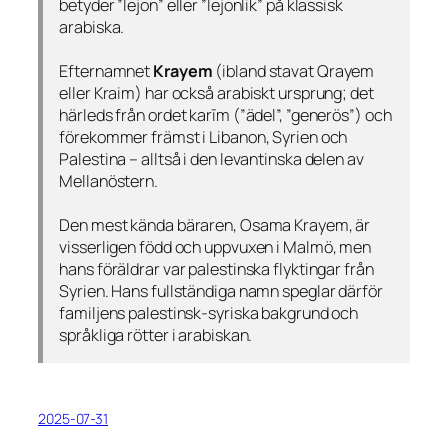
betyder ”lejon” eller ”lejonlik” på klassisk
arabiska.
Efternamnet
Krayem
(ibland stavat Qrayem
eller Kraim) har också arabiskt ursprung; det
härleds från ordet
karīm
(”ädel”, ”generös”) och
förekommer främst i Libanon, Syrien och
Palestina – alltså i den levantinska delen av
Mellanöstern.
Den mest kända bäraren, Osama Krayem, är
visserligen född och uppvuxen i Malmö, men
hans föräldrar var palestinska flyktingar från
Syrien. Hans fullständiga namn speglar därför
familjens palestinsk-syriska bakgrund och
språkliga rötter i arabiskan.
2025-07-31