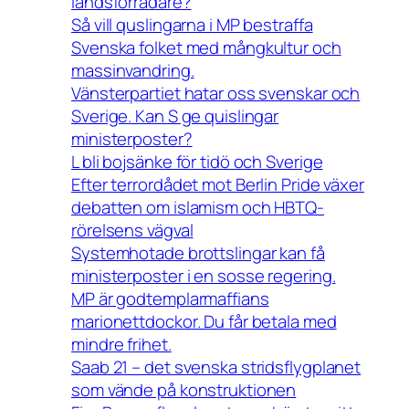
landsförrädare?
Så vill quslingarna i MP bestraffa
Svenska folket med mångkultur och
massinvandring.
Vänsterpartiet hatar oss svenskar och
Sverige. Kan S ge quislingar
ministerposter?
L bli bojsänke för tidö och Sverige
Efter terrordådet mot Berlin Pride växer
debatten om islamism och HBTQ-
rörelsens vägval
Systemhotade brottslingar kan få
ministerposter i en sosse regering.
MP är godtemplarmaffians
marionettdockor. Du får betala med
mindre frihet.
Saab 21 – det svenska stridsflygplanet
som vände på konstruktionen