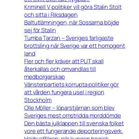
Kriminell V politiker vill göra Stalin Stolt
och sitta i Riksdagen
Baltutlämningen, när Sossarna böjde
sej för Stalin
Tumba Tarzan – Sveriges farligaste
brottsling när Sverige var ett homogent
land
Fler och fler kräver att PUT skall
återkallas och omvandlas till
medborgarskap
Vänsterpartiets korrupta politiker gör
att vården fungera usel i region
Stockholm
Olle Möller – löparstjärnan som blev
Sveriges mest omstridda morddömde
Den bästa julklappen till svenska folket
vore ett fungerande deporteringsverk.
Haijbyaffären: när kungen begick