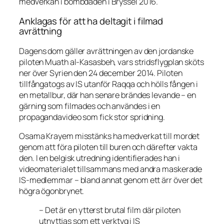
medverkan i bombdåden i Bryssel 2016.
Anklagas för att ha deltagit i filmad
avrättning
Dagens dom gäller avrättningen av den jordanske
piloten Muath al-Kasasbeh, vars stridsflygplan sköts
ner över Syrien den 24 december 2014. Piloten
tillfångatogs av IS utanför Raqqa och hölls fången i
en metallbur, där han senare brändes levande – en
gärning som filmades och användes i en
propagandavideo som fick stor spridning.
Osama Krayem misstänks ha medverkat till mordet
genom att föra piloten till buren och därefter vakta
den. I en belgisk utredning identifierades han i
videomaterialet tillsammans med andra maskerade
IS-medlemmar – bland annat genom ett ärr över det
högra ögonbrynet.
– Det är en ytterst brutal film där piloten
utnyttjas som ett verktyg i IS