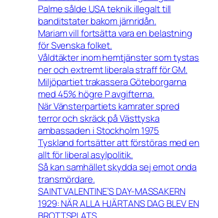
Palme sålde USA teknik illegalt till
banditstater bakom järnridån.
Mariam vill fortsätta vara en belastning
för Svenska folket.
Våldtäkter inom hemtjänster som tystas
ner och extremt liberala straff för GM.
Miljöpartiet trakassera Göteborgarna
med 45% högre P avgifterna.
När Vänsterpartiets kamrater spred
terror och skräck på Västtyska
ambassaden i Stockholm 1975
Tyskland fortsätter att förstöras med en
allt för liberal asylpolitik.
Så kan samhället skydda sej emot onda
transmördare.
SAINT VALENTINE’S DAY-MASSAKERN
1929: NÄR ALLA HJÄRTANS DAG BLEV EN
BROTTSPLATS