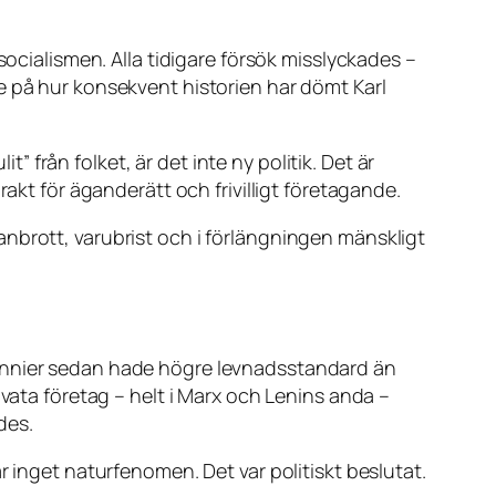
socialismen. Alla tidigare försök misslyckades –
e på hur konsekvent historien har dömt Karl
t” från folket, är det inte ny politik. Det är
 för äganderätt och frivilligt företagande.
nbrott, varubrist och i förlängningen mänskligt
cennier sedan hade högre levnadsstandard än
ivata företag – helt i Marx och Lenins anda –
des.
r inget naturfenomen. Det var politiskt beslutat.