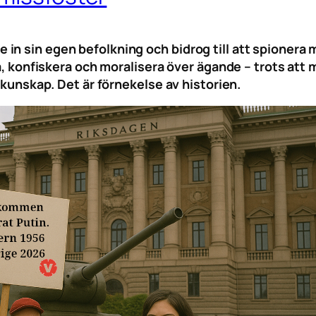
n sin egen befolkning och bidrog till att spionera 
a, konfiskera och moralisera över ägande – trots att m
 okunskap. Det är förnekelse av historien.