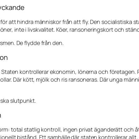
lyckande
för att hindra människor från att fly. Den socialistiska 
 löner, inte i livskvalitet. Köer, ransoneringskort och stän
ismen. De flydde från den.
ion
e. Staten kontrollerar ekonomin, lönerna och företagen. 
dollar. Där kött, mjölk och ris ransoneras. Där unga männ
iska slutpunkt.
m
rm: total statlig kontroll, ingen privat äganderätt och
nellt bistånd. Ett samhälle där staten kontrollerar allt