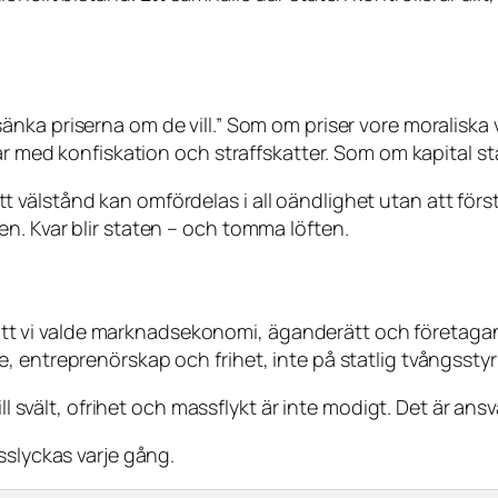
sänka priserna om de vill.”
Som om priser vore moraliska
tar med konfiskation och straffskatter. Som om kapital 
välstånd kan omfördelas i all oändlighet utan att först
n. Kvar blir staten – och tomma löften.
ör att vi valde marknadsekonomi, äganderätt och företaga
, entreprenörskap och frihet, inte på statlig tvångsst
ll svält, ofrihet och massflykt är inte modigt. Det är ansv
sslyckas varje gång.