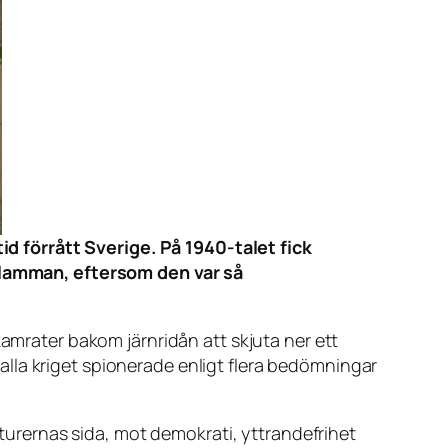
id förrått Sverige. På 1940-talet fick
flamman
, eftersom den var så
kamrater bakom järnridån att skjuta ner ett
lla kriget spionerade enligt flera bedömningar
taturernas sida, mot demokrati, yttrandefrihet