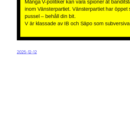
Många V-politiker kan vara spioner åt bandits
inom Vänsterpartiet. Vänsterpartiet har öpp
pussel – behåll din bit.
V är klassade av IB och Säpo som subversiva 
2025-12-12