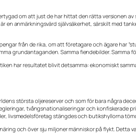
ertygad om att just
de
har hittat den rätta versionen av 
 är en anmärkningsvärd självsäkerhet, särskilt med tank
pengar från de rika, om att företagare och ägare har ”stuli
mma grundantaganden. Samma fiendebilder. Samma förakt
ktiken har resultatet blivit detsamma: ekonomiskt samma
rldens största oljereserver och som för bara några de
regleringar, tvångsnationaliseringar och konfiskerade pr
er, livsmedelsföretag stängdes och butikshyllorna töm
äring och över sju miljoner människor på flykt. Detta va