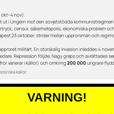
 okt–4 nov).
t ut i Ungern mot den sovjetstödda kommunistregimen 
örtryck, censur, säkerhetspolis, ekonomiska problem oc
pest 23 oktober; strider mellan upprorsmän och regi
proret militärt. En storskalig invasion inleddes 4 nove
ledare. Repression följde; Nagy greps och avrättades se
ror varierar i källor) och omkring
200 000
ungrare flydd
toriska källor.
VARNING!