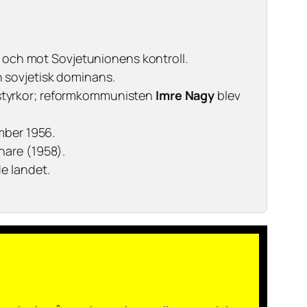
och mot Sovjetunionens kontroll.
h sovjetisk dominans.
mstyrkor; reformkommunisten
Imre Nagy
blev
mber 1956.
nare (1958).
e landet.