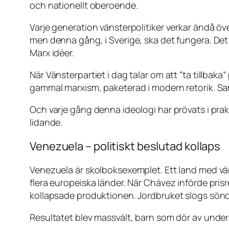
och nationellt oberoende.
Varje generation vänsterpolitiker verkar ändå öv
men denna gång, i Sverige, ska det fungera. Det
Marx idéer.
När Vänsterpartiet i dag talar om att ”ta tillbaka” 
gammal marxism, paketerad i modern retorik. Sa
Och varje gång denna ideologi har prövats i pra
lidande.
Venezuela – politiskt beslutad kollaps
Venezuela är skolboksexemplet. Ett land med vä
flera europeiska länder. När Chávez införde pris
kollapsade produktionen. Jordbruket slogs sönd
Resultatet blev massvält, barn som dör av undern