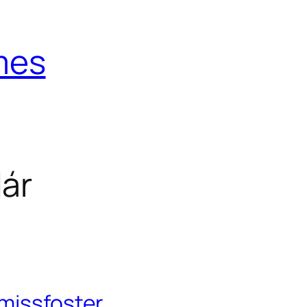
mes
ár
 missfoster