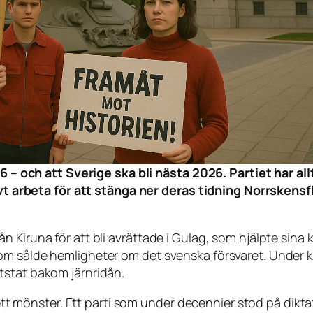
– och att Sverige ska bli nästa 2026. Partiet har allt
t arbeta för att stänga ner deras tidning
Norrskens
 Kiruna för att bli avrättade i Gulag, som hjälpte sina 
m sålde hemligheter om det svenska försvaret. Under ka
tstat bakom järnridån.
r ett mönster. Ett parti som under decennier stod på dik