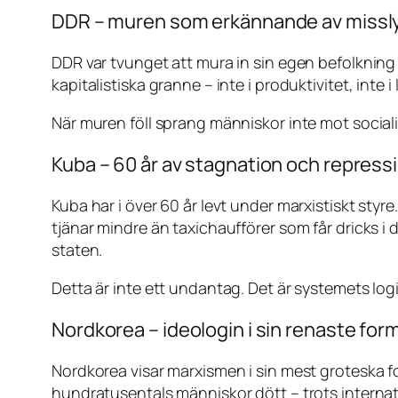
DDR – muren som erkännande av miss
DDR var tvunget att mura in sin egen befolkning 
kapitalistiska granne – inte i produktivitet, inte i
När muren föll sprang människor inte mot social
Kuba – 60 år av stagnation och repress
Kuba har i över 60 år levt under marxistiskt styr
tjänar mindre än taxichaufförer som får dricks i 
staten.
Detta är inte ett undantag. Det är systemets log
Nordkorea – ideologin i sin renaste for
Nordkorea visar marxismen i sin mest groteska fo
hundratusentals människor dött – trots internatio