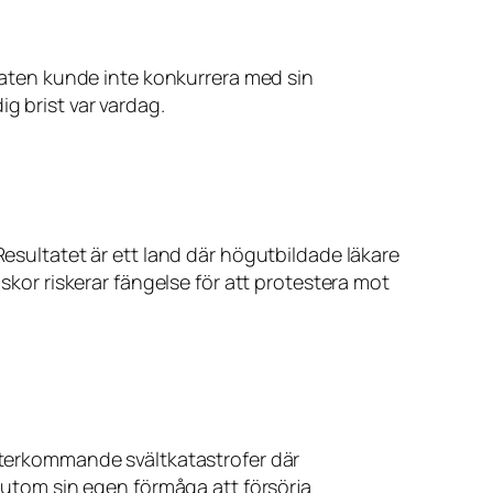
staten kunde inte konkurrera med sin
dig brist var vardag.
Resultatet är ett land där högutbildade läkare
iskor riskerar fängelse för att protestera mot
 återkommande svältkatastrofer där
, utom sin egen förmåga att försörja