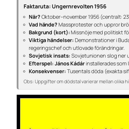
Faktaruta: Ungernrevolten 1956
När?
Oktober–november 1956 (centralt: 23
Vad hände?
Massprotester och uppror brö
Bakgrund (kort):
Missnöje med politiskt f
Viktiga händelser:
Demonstrationer i Buda
regeringschef och utlovade förändringar.
Sovjetisk insats:
Sovjetunionen slog ner up
Efterspel:
János Kádár
installerades som 
Konsekvenser:
Tusentals döda (exakta siff
Obs:
Uppgifter om dödstal varierar mellan olika his