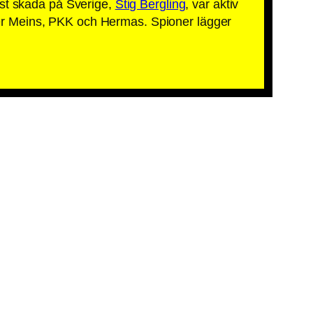
rst skada på Sverige,
Stig Bergling
, var aktiv
er Meins, PKK och Hermas. Spioner lägger