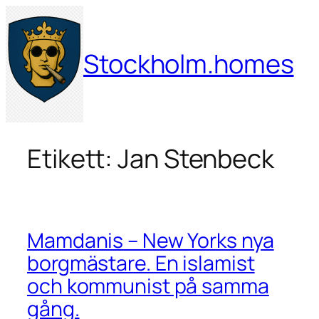
Hoppa
till
innehåll
Stockholm.homes
Etikett:
Jan Stenbeck
Mamdanis – New Yorks nya
borgmästare. En islamist
och kommunist på samma
gång.