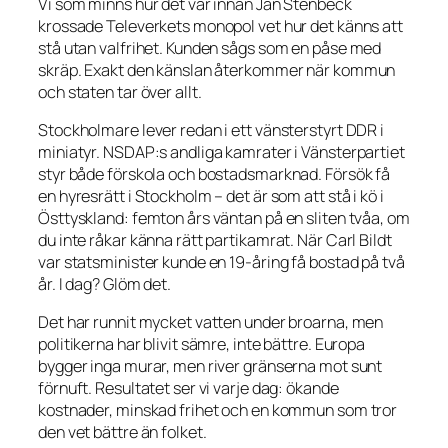
Vi som minns hur det var innan Jan Stenbeck
krossade Televerkets monopol vet hur det känns att
stå utan valfrihet. Kunden sågs som en påse med
skräp. Exakt den känslan återkommer när kommun
och staten tar över allt.
Stockholmare lever redan i ett vänsterstyrt DDR i
miniatyr. NSDAP:s andliga kamrater i Vänsterpartiet
styr både förskola och bostadsmarknad. Försök få
en hyresrätt i Stockholm – det är som att stå i kö i
Östtyskland: femton års väntan på en sliten tvåa, om
du inte råkar känna rätt partikamrat. När Carl Bildt
var statsminister kunde en 19-åring få bostad på två
år. I dag? Glöm det.
Det har runnit mycket vatten under broarna, men
politikerna har blivit sämre, inte bättre. Europa
bygger inga murar, men river gränserna mot sunt
förnuft. Resultatet ser vi varje dag: ökande
kostnader, minskad frihet och en kommun som tror
den vet bättre än folket.