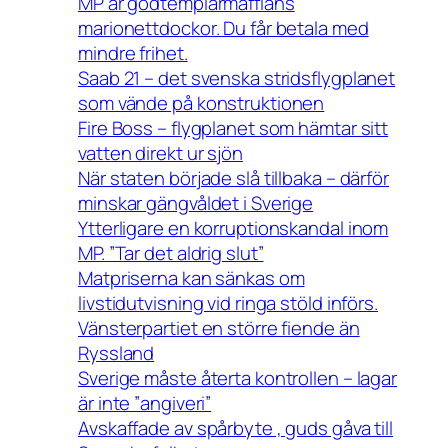
MP är godtemplarmaffians
marionettdockor. Du får betala med
mindre frihet.
Saab 21 – det svenska stridsflygplanet
som vände på konstruktionen
Fire Boss – flygplanet som hämtar sitt
vatten direkt ur sjön
När staten började slå tillbaka – därför
minskar gängvåldet i Sverige
Ytterligare en korruptionskandal inom
MP. ”Tar det aldrig slut”
Matpriserna kan sänkas om
livstidutvisning vid ringa stöld införs.
Vänsterpartiet en större fiende än
Ryssland
Sverige måste återta kontrollen – lagar
är inte ”angiveri”
Avskaffade av spårbyte , guds gåva till