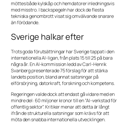
möttes både kylskåp och hemdatorer inledningsvis
med misstro. I backspegeln har dock de flesta
tekniska genombrott visat sig omvälvande snarare
än förödande.
Sverige halkar efter
Trots goda förutsättningar har Sverige tappat i den
internationella AI-ligan, från plats 15 till 25 på bara
några år. En AI-kommission ledd av Carl-Henrik
Svanberg presenterade 75 förslag för att stärka
landets position, bland annat satsningar på
elförsörjning, datorkraft, forskning och kompetens.
Regeringen valde dock att endast gå vidare med en
mindre del: 60 miljoner kronor till en ”AI-verkstad för
offentlig sektor”. Kritiker menar att detta är långt
ifrån de strukturella satsningar som krävs för att
möta den snabba internationella utvecklingen.