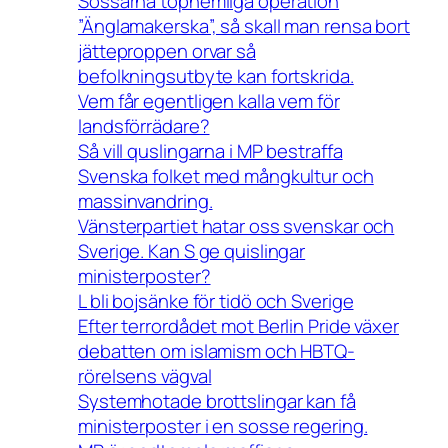
Sossarna tophemliga operation
”Änglamakerska”, så skall man rensa bort
jätteproppen orvar så
befolkningsutbyte kan fortskrida.
Vem får egentligen kalla vem för
landsförrädare?
Så vill quslingarna i MP bestraffa
Svenska folket med mångkultur och
massinvandring.
Vänsterpartiet hatar oss svenskar och
Sverige. Kan S ge quislingar
ministerposter?
L bli bojsänke för tidö och Sverige
Efter terrordådet mot Berlin Pride växer
debatten om islamism och HBTQ-
rörelsens vägval
Systemhotade brottslingar kan få
ministerposter i en sosse regering.