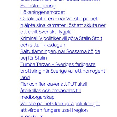
Svensk regering
Hökarängensmordet
Catalinaaffären – när Vänsterpartiet
hjälpte sina kamrater i öst att skjuta ner
ett civilt Svenskt flygplan.
Kriminell V politiker vill göra Stalin Stolt
och sitta i Riksdagen
Baltutlämningen, när Sossarna böjde
sej för Stalin
Tumba Tarzan – Sveriges farligaste
brottsling när Sverige var ett homogent
land
Fler och fler kräver att PUT skall
återkallas och omvandlas till
medborgarskap
Vänsterpartiets korrupta politiker gör
att vården fungera usel i region
Stockholm