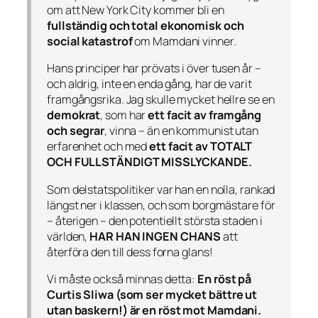
om att New York City kommer bli en
fullständig och total ekonomisk och
social katastrof
om Mamdani vinner.
Hans principer har prövats i över tusen år –
och aldrig, inte en enda gång, har de varit
framgångsrika. Jag skulle mycket hellre se en
demokrat
, som har
ett facit av framgång
och segrar
, vinna – än en kommunist utan
erfarenhet och med
ett facit av TOTALT
OCH FULLSTÄNDIGT MISSLYCKANDE.
Som delstatspolitiker var han en nolla, rankad
längst ner i klassen, och som borgmästare för
– återigen – den potentiellt största staden i
världen,
HAR HAN INGEN CHANS
att
återföra den till dess forna glans!
Vi måste också minnas detta:
En röst på
Curtis Sliwa (som ser mycket bättre ut
utan baskern!) är en röst mot Mamdani.