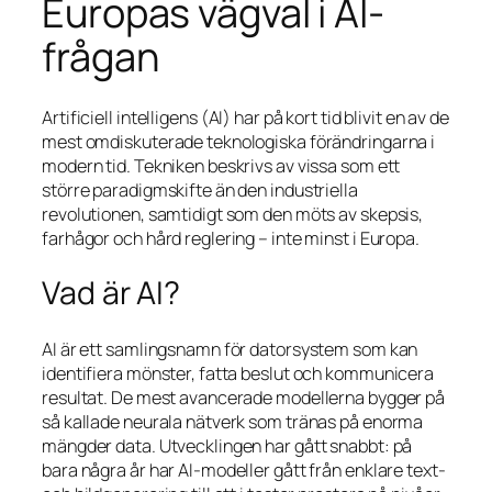
Europas vägval i AI-
frågan
Artificiell intelligens (AI) har på kort tid blivit en av de
mest omdiskuterade teknologiska förändringarna i
modern tid. Tekniken beskrivs av vissa som ett
större paradigmskifte än den industriella
revolutionen, samtidigt som den möts av skepsis,
farhågor och hård reglering – inte minst i Europa.
Vad är AI?
AI är ett samlingsnamn för datorsystem som kan
identifiera mönster, fatta beslut och kommunicera
resultat. De mest avancerade modellerna bygger på
så kallade neurala nätverk som tränas på enorma
mängder data. Utvecklingen har gått snabbt: på
bara några år har AI-modeller gått från enklare text-