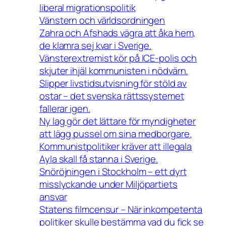
liberal migrationspolitik
Vänstern och världsordningen
Zahra och Afshads vägra att åka hem,
de klamra sej kvar i Sverige.
Vänsterextremist kör på ICE-polis och
skjuter ihjäl kommunisten i nödvärn.
Slipper livstidsutvisning för stöld av
ostar – det svenska rättssystemet
fallerar igen.
Ny lag gör det lättare för myndigheter
att lägg pussel om sina medborgare.
Kommunistpolitiker kräver att illegala
Ayla skall få stanna i Sverige.
Snöröjningen i Stockholm – ett dyrt
misslyckande under Miljöpartiets
ansvar
Statens filmcensur – När inkompetenta
politiker skulle bestämma vad du fick se