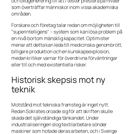
och bildgenerering till att i tester prestera på nivåer
som överträffar människor inom vissa akademiska
områden.
Forskare och företag talar redan om möjligheten till
”superintelligens” – system som kan lösa problem på
en nivå bortom mänsklig kapacitet. Optimister
menar att detta kan leda till medicinska genombrott,
billigare produktion och en kunskapsexplosion,
medan kritiker varnar för överdrivna förväntningar
eller till och med existentiella risker.
Historisk skepsis mot ny
teknik
Motstånd mot tekniska framsteg är inget nytt.
Redan Sokrates oroade sig för att skriften skulle
skada det självständiga tänkandet. Under
industrialiseringen slog textilarbetare sönder
maskiner som hotade deras arbeten, och i Sverige