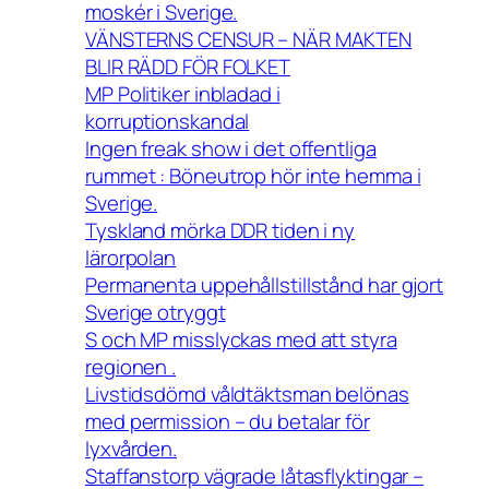
moskér i Sverige.
VÄNSTERNS CENSUR – NÄR MAKTEN
BLIR RÄDD FÖR FOLKET
MP Politiker inbladad i
korruptionskandal
Ingen freak show i det offentliga
rummet : Böneutrop hör inte hemma i
Sverige.
Tyskland mörka DDR tiden i ny
lärorpolan
Permanenta uppehållstillstånd har gjort
Sverige otryggt
S och MP misslyckas med att styra
regionen .
Livstidsdömd våldtäktsman belönas
med permission – du betalar för
lyxvården.
Staffanstorp vägrade låtasflyktingar –