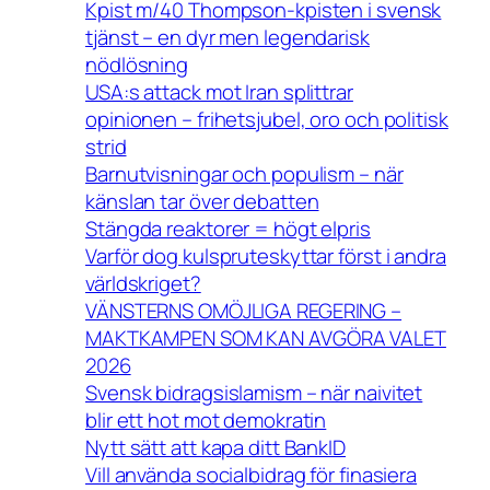
Kpist m/40 Thompson-kpisten i svensk
tjänst – en dyr men legendarisk
nödlösning
USA:s attack mot Iran splittrar
opinionen – frihetsjubel, oro och politisk
strid
Barnutvisningar och populism – när
känslan tar över debatten
Stängda reaktorer = högt elpris
Varför dog kulspruteskyttar först i andra
världskriget?
VÄNSTERNS OMÖJLIGA REGERING –
MAKTKAMPEN SOM KAN AVGÖRA VALET
2026
Svensk bidragsislamism – när naivitet
blir ett hot mot demokratin
Nytt sätt att kapa ditt BankID
Vill använda socialbidrag för finasiera