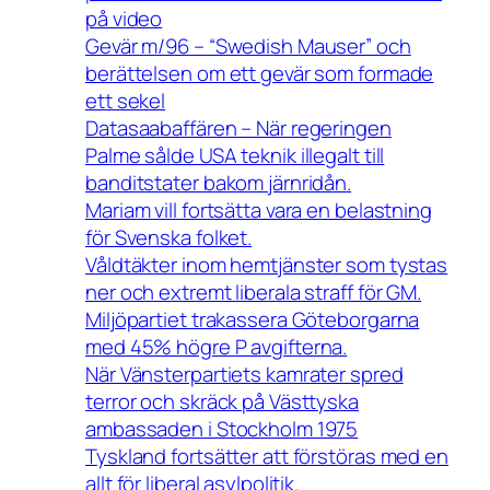
på video
Gevär m/96 – “Swedish Mauser” och
berättelsen om ett gevär som formade
ett sekel
Datasaabaffären – När regeringen
Palme sålde USA teknik illegalt till
banditstater bakom järnridån.
Mariam vill fortsätta vara en belastning
för Svenska folket.
Våldtäkter inom hemtjänster som tystas
ner och extremt liberala straff för GM.
Miljöpartiet trakassera Göteborgarna
med 45% högre P avgifterna.
När Vänsterpartiets kamrater spred
terror och skräck på Västtyska
ambassaden i Stockholm 1975
Tyskland fortsätter att förstöras med en
allt för liberal asylpolitik.