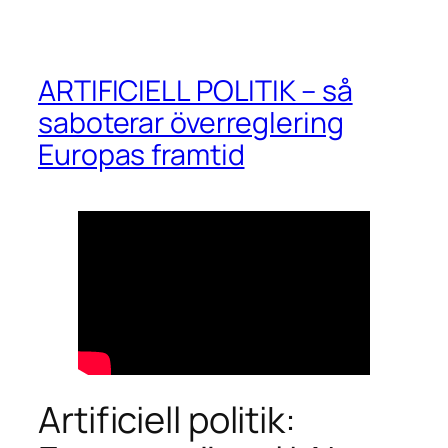
ARTIFICIELL POLITIK – så
saboterar överreglering
Europas framtid
Artificiell politik: