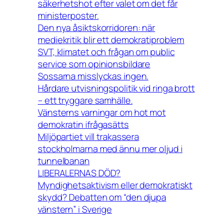
säkerhetshot efter valet om det får
ministerposter.
Den nya åsiktskorridoren: när
mediekritik blir ett demokratiproblem
SVT, klimatet och frågan om public
service som opinionsbildare
Sossarna misslyckas ingen.
Hårdare utvisningspolitik vid ringa brott
– ett tryggare samhälle.
Vänsterns varningar om hot mot
demokratin ifrågasätts
Miljöpartiet vill trakassera
stockholmarna med ännu mer oljud i
tunnelbanan
LIBERALERNAS DÖD?
Myndighetsaktivism eller demokratiskt
skydd? Debatten om “den djupa
vänstern” i Sverige