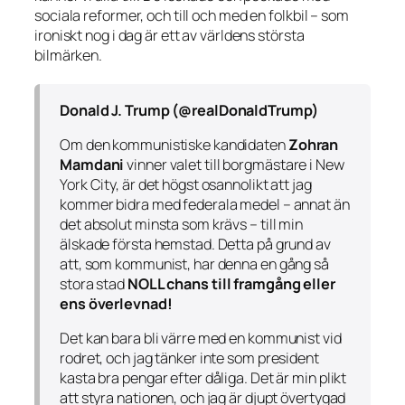
sociala reformer, och till och med en folkbil – som
ironiskt nog i dag är ett av världens största
bilmärken.
Donald J. Trump (@realDonaldTrump)
Om den kommunistiske kandidaten
Zohran
Mamdani
vinner valet till borgmästare i New
York City, är det högst osannolikt att jag
kommer bidra med federala medel – annat än
det absolut minsta som krävs – till min
älskade första hemstad. Detta på grund av
att, som kommunist, har denna en gång så
stora stad
NOLL chans till framgång eller
ens överlevnad!
Det kan bara bli värre med en kommunist vid
rodret, och jag tänker inte som president
kasta bra pengar efter dåliga. Det är min plikt
att styra nationen, och jag är djupt övertygad