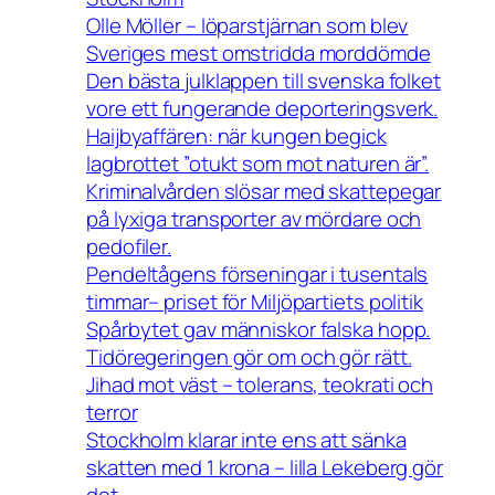
Olle Möller – löparstjärnan som blev
Sveriges mest omstridda morddömde
Den bästa julklappen till svenska folket
vore ett fungerande deporteringsverk.
Haijbyaffären: när kungen begick
lagbrottet ”otukt som mot naturen är”.
Kriminalvården slösar med skattepegar
på lyxiga transporter av mördare och
pedofiler.
Pendeltågens förseningar i tusentals
timmar– priset för Miljöpartiets politik
Spårbytet gav människor falska hopp.
Tidöregeringen gör om och gör rätt.
Jihad mot väst – tolerans, teokrati och
terror
Stockholm klarar inte ens att sänka
skatten med 1 krona – lilla Lekeberg gör