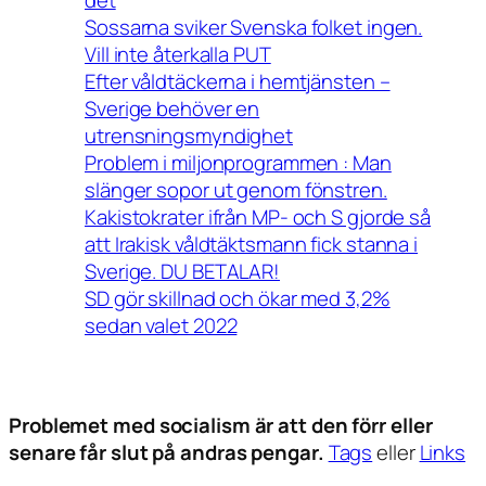
det
Sossarna sviker Svenska folket ingen.
Vill inte återkalla PUT
Efter våldtäckerna i hemtjänsten –
Sverige behöver en
utrensningsmyndighet
Problem i miljonprogrammen : Man
slänger sopor ut genom fönstren.
Kakistokrater ifrån MP- och S gjorde så
att Irakisk våldtäktsmann fick stanna i
Sverige. DU BETALAR!
SD gör skillnad och ökar med 3,2%
sedan valet 2022
Problemet med socialism är att den förr eller
senare får slut på andras pengar.
Tags
eller
Links