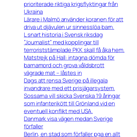
prioriterade riktiga krigsflyktingar från
Ukraina
Lärare i Malmö använder koranen för att
driva ut djävulen ur sinnesslöa barn.
L snart historia i Svensk riksdag
”Journalist” med kopplingar till
terroriststämplade PKK skall få åka hem.
Matstrejk på Hall: intagna dömda för
barnamord och grova våldsbrott
vägrade mat – låstes in
Dags att rensa Sverige på illegala
invandrare med ett prisjägarsystem.
Sossarna vill skicka Svenska 19 åringar
som infanterikött till Grönland vid en
eventuell konflikt med USA.
Danmark visa vägen medan Sverige
förfaller
Berlin, en stad som förfaller pga en allt