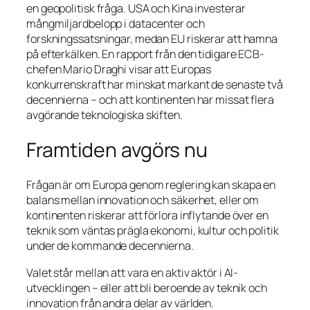
en geopolitisk fråga. USA och Kina investerar
mångmiljardbelopp i datacenter och
forskningssatsningar, medan EU riskerar att hamna
på efterkälken. En rapport från den tidigare ECB-
chefen Mario Draghi visar att Europas
konkurrenskraft har minskat markant de senaste två
decennierna – och att kontinenten har missat flera
avgörande teknologiska skiften.
Framtiden avgörs nu
Frågan är om Europa genom reglering kan skapa en
balans mellan innovation och säkerhet, eller om
kontinenten riskerar att förlora inflytande över en
teknik som väntas prägla ekonomi, kultur och politik
under de kommande decennierna.
Valet står mellan att vara en aktiv aktör i AI-
utvecklingen – eller att bli beroende av teknik och
innovation från andra delar av världen.