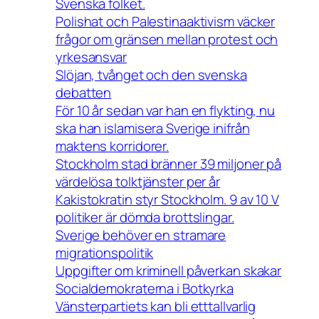
Svenska folket.
Polishat och Palestinaaktivism väcker
frågor om gränsen mellan protest och
yrkesansvar
Slöjan, tvånget och den svenska
debatten
För 10 år sedan var han en flykting, nu
ska han islamisera Sverige inifrån
maktens korridorer.
Stockholm stad bränner 39 miljoner på
värdelösa tolktjänster per år
Kakistokratin styr Stockholm. 9 av 10 V
politiker är dömda brottslingar.
Sverige behöver en stramare
migrationspolitik
Uppgifter om kriminell påverkan skakar
Socialdemokraterna i Botkyrka
Vänsterpartiets kan bli etttallvarlig