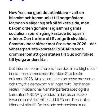
New York har gjort det otänkbara – valt en
islamist och kommunist till borgmästare.
Mamdanis säger sig stå på folkets sida, men
bakom orden gömmer sig samma gamla
socialism som en gång kastade Europa in i
mörker. Och tro inte att Sverige är skyddat.
Samma vindar blåser mot Stockholm 2026 – där
Vänsterpartiets kamrater i NSDAP:s anda
drömmer om att göra staten till Gud och folket
till lydiga undersåtar.
Det låter som en mardröm, men den är verklighet där
borta – och samma mardröm kan Stockholm
drömma 2026. Att extremister kan hetsa massorna
och utnyttja demokratin är inget nytt. Det hände
redan i Tyskland när Vänsterpartiets ideologiska
kamrater i NSDAP lyckades få den österrikiske
invandraren Adolf Hitler att bli Führer. Resultatet
känner vi alla till. De lockade och pockade med