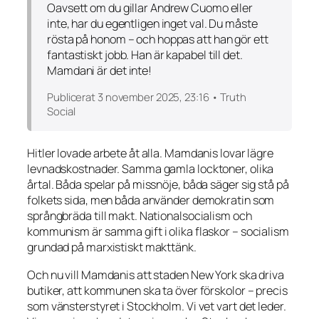
Oavsett om du gillar Andrew Cuomo eller
inte, har du egentligen inget val. Du måste
rösta på honom – och hoppas att han gör ett
fantastiskt jobb. Han är kapabel till det.
Mamdani är det inte!
Publicerat 3 november 2025, 23:16 • Truth
Social
Hitler lovade arbete åt alla. Mamdanis lovar lägre
levnadskostnader. Samma gamla locktoner, olika
årtal. Båda spelar på missnöje, båda säger sig stå på
folkets sida, men båda använder demokratin som
språngbräda till makt. Nationalsocialism och
kommunism är samma gift i olika flaskor – socialism
grundad på marxistiskt makttänk.
Och nu vill Mamdanis att staden New York ska driva
butiker, att kommunen ska ta över förskolor – precis
som vänsterstyret i Stockholm. Vi vet vart det leder.