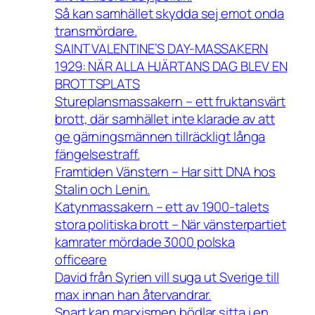
Så kan samhället skydda sej emot onda
transmördare.
SAINT VALENTINE’S DAY-MASSAKERN
1929: NÄR ALLA HJÄRTANS DAG BLEV EN
BROTTSPLATS
Stureplansmassakern – ett fruktansvärt
brott, där samhället inte klarade av att
ge gärningsmännen tillräckligt långa
fängelsestraff.
Framtiden Vänstern – Har sitt DNA hos
Stalin och Lenin.
Katynmassakern – ett av 1900-talets
stora politiska brott – När vänsterpartiet
kamrater mördade 3000 polska
officeare
David från Syrien vill suga ut Sverige till
max innan han återvandrar.
Snart kan marxismen bödlar sitta i en