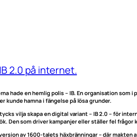
IB 2.0 på internet.
rna hade en hemlig polis – IB. En organisation som i
ter kunde hamna i fängelse på lösa grunder.
ycks vilja skapa en digital variant – IB 2.0 – för in
sök. Den som driver kampanjer eller ställer fel frågor
al version av 1600-talets häxbränningar – där makten