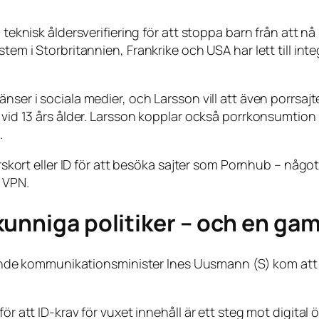
 teknisk åldersverifiering för att stoppa barn från att nå
stem i Storbritannien, Frankrike och USA har lett till in
änser i sociala medier, och Larsson vill att även porrsa
 vid 13 års ålder. Larsson kopplar också porrkonsumtion t
.
derskort eller ID för att besöka sajter som Pornhub – någ
 VPN.
unniga politiker – och en gam
åvarande kommunikationsminister Ines Uusmann (S) kom a
för att ID-krav för vuxet innehåll är ett steg mot digital