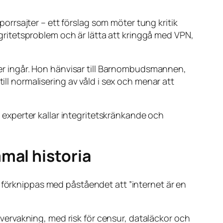
 porrsajter – ett förslag som möter tung kritik
tegritetsproblem och är lätta att kringgå med VPN,
jter ingår. Hon hänvisar till Barnombudsmannen,
ill normalisering av våld i sex och menar att
ot experter kallar integritetskränkande och
mal historia
tt förknippas med påståendet att
”internet är en
 övervakning, med risk för censur, dataläckor och