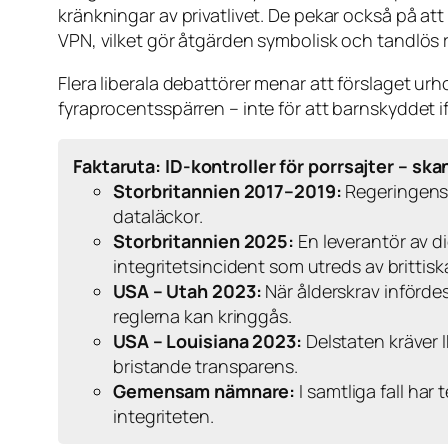
kränkningar av privatlivet. De pekar också på at
VPN, vilket gör åtgärden symbolisk och tandlös r
Flera liberala debattörer menar att förslaget urhol
fyraprocentsspärren – inte för att barnskyddet if
Faktaruta: ID-kontroller för porrsajter – sk
Storbritannien 2017–2019:
Regeringens p
dataläckor.
Storbritannien 2025:
En leverantör av di
integritetsincident som utreds av britti
USA – Utah 2023:
När ålderskrav införde
reglerna kan kringgås.
USA – Louisiana 2023:
Delstaten kräver I
bristande transparens.
Gemensam nämnare:
I samtliga fall har
integriteten.