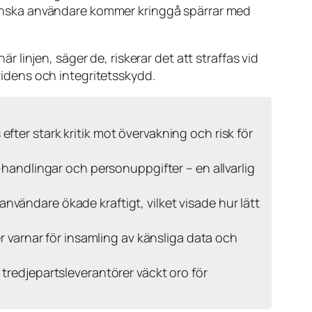
 svenska användare kommer kringgå spärrar med
är linjen, säger de, riskerar det att straffas vid
evidens och integritetsskydd.
fter stark kritik mot övervakning och risk för
D-handlingar och personuppgifter – en allvarlig
vändare ökade kraftigt, vilket visade hur lätt
er varnar för insamling av känsliga data och
s tredjepartsleverantörer väckt oro för