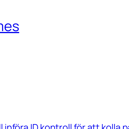
mes
l införa ID kontroll för att kolla p