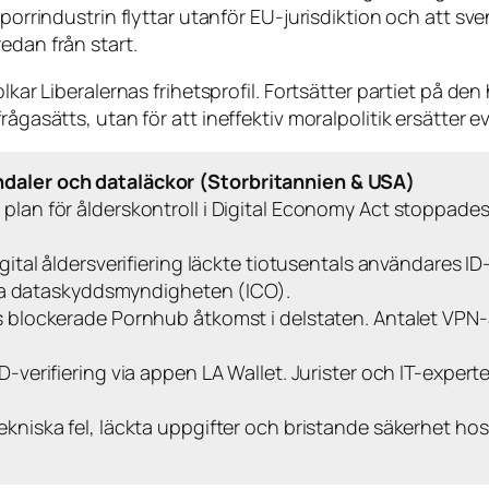
t porrindustrin flyttar utanför EU-jurisdiktion och att
edan från start.
kar Liberalernas frihetsprofil. Fortsätter partiet på den h
rågasätts, utan för att ineffektiv moralpolitik ersätter 
andaler och dataläckor (Storbritannien & USA)
lan för ålderskontroll i Digital Economy Act stoppades e
gital åldersverifiering läckte tiotusentals användares I
ska dataskyddsmyndigheten (ICO).
s blockerade Pornhub åtkomst i delstaten. Antalet VPN-an
D-verifiering via appen LA Wallet. Jurister och IT-expert
 tekniska fel, läckta uppgifter och bristande säkerhet ho