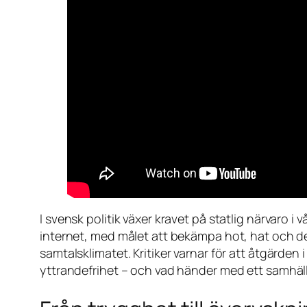
I svensk politik växer kravet på statlig närvaro i
internet, med målet att bekämpa hot, hat och de
samtalsklimatet. Kritiker varnar för att åtgärden
yttrandefrihet – och vad händer med ett samhäll