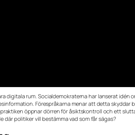
 våra digitala rum. Socialdemokraterna har lanserat idén 
sinformation. Förespråkarna menar att detta skyddar ba
 i praktiken öppnar dörren för åsiktskontroll och ett slu
e där politiker vill bestämma vad som får sägas?