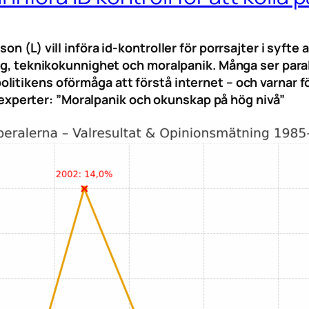
on (L) vill införa id-kontroller för porrsajter i syft
ing, teknikokunnighet och moralpanik. Många ser para
itikens oförmåga att förstå internet – och varnar fö
 – experter: ”Moralpanik och okunskap på hög nivå”