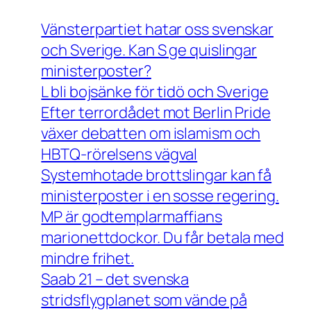
Vänsterpartiet hatar oss svenskar
och Sverige. Kan S ge quislingar
ministerposter?
L bli bojsänke för tidö och Sverige
Efter terrordådet mot Berlin Pride
växer debatten om islamism och
HBTQ-rörelsens vägval
Systemhotade brottslingar kan få
ministerposter i en sosse regering.
MP är godtemplarmaffians
marionettdockor. Du får betala med
mindre frihet.
Saab 21 – det svenska
stridsflygplanet som vände på