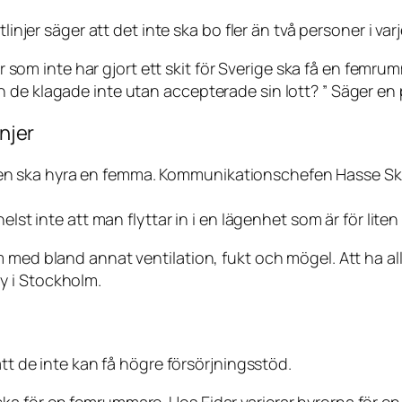
linjer säger att det inte ska bo fler än två personer i va
ljer som inte har gjort ett skit för Sverige ska få en fe
de klagade inte utan accepterade sin lott? ” Säger en p
injer
torleken ska hyra en femma. Kommunikationschefen Hasse 
elst inte att man flyttar in i en lägenhet som är för liten
 med bland annat ventilation, fukt och mögel. Att ha all
y i Stockholm.
att de inte kan få högre försörjningsstöd.
ka för en femrummare. Hos Eidar varierar hyrorna för e