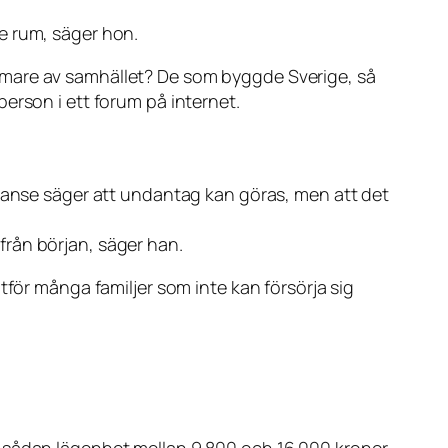
rje rum, säger hon.
mrummare av samhället? De som byggde Sverige, så
erson i ett forum på internet.
Skanse säger att undantag kan göras, men att det
 från början, säger han.
tför många familjer som inte kan försörja sig
n sådan lägenhet mellan 9 800 och 16 000 kronor