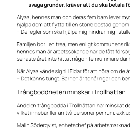
svaga grunder, kräver att du ska betala 
Alyaa, hennes man och deras fem barn lever mycket
hjälpa dem att flytta till en större bostad gen
– De regler som ska hjälpa mig hindrar mig i ställ
Familjen bor i en trea, men enligt kommunens rik
hennes man är arbetssökande har de fått försörj
senaste året inte hittat någon femrummare där h
När Alyaa vände sig till Eidar för att höra om de
– Det känns tungt. Barnen är tonåringar och beh
Trångboddheten minskar i Trollhättan
Andelen trångbodda i Trollhättan har minskat de
vilket innebär fler än två personer per rum, exk
Malin Söderqvist, enhetschef på arbetsmarknads- 