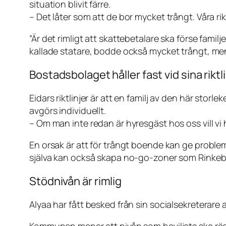
situation blivit färre.
– Det låter som att de bor mycket trångt. Våra rikt
”Är det rimligt att skattebetalare ska förse fami
kallade statare, bodde också mycket trångt, men 
Bostadsbolaget håller fast vid sina riktl
Eidars riktlinjer är att en familj av den här s
avgörs individuellt.
– Om man inte redan är hyresgäst hos oss vill vi h
En orsak är att för trångt boende kan ge problem
själva kan också skapa no-go-zoner som Rinkeb
Stödnivån är rimlig
Alyaa har fått besked från sin socialsekreterare 
Kommunen menar att nivån som beviljats ska räc