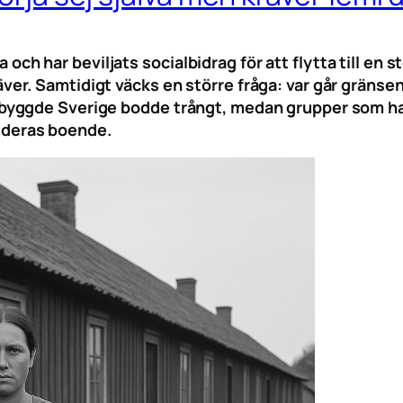
ea och har beviljats socialbidrag för att flytta till en
r. Samtidigt väcks en större fråga: var går gränse
ggde Sverige bodde trångt, medan grupper som har tr
r deras boende.