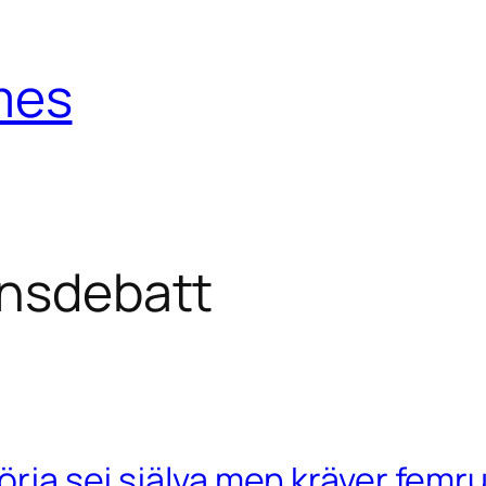
mes
onsdebatt
rsörja sej själva men kräver fe