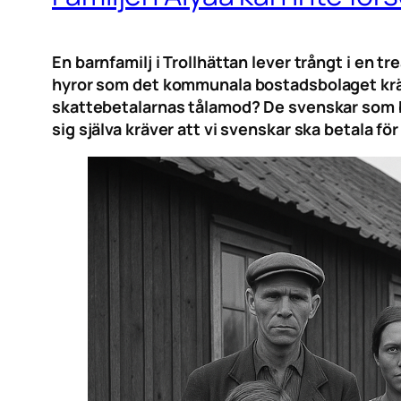
En barnfamilj i Trollhättan lever trångt i en tr
hyror som det kommunala bostadsbolaget kräve
skattebetalarnas tålamod? De svenskar som by
sig själva kräver att vi svenskar ska betala fö