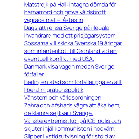
Matstrejk på Hall: intagna dömda för
barnamord och grova våldsbrott
vägrade mat – låstes in
Dags att rensa Sverige på illegala
invandrare med ett prisjägarsystem.
Sossarna vill skicka Svenska 19 åringar
som infanterikött till Grönland vid en
eventuell konflikt med USA.
Danmark visa vägen medan Sverige
förfaller
Berlin, en stad som förfaller pga en allt
liberal migrationspolitik
Vänstern och världsordningen
Zahra och Afshads vägra att åka hem,
de klamra sej kvar i Sverige.
Vänsterextremist kör på ICE-polis och
skjuter ihjäl kommunisten i nödvärn.
Slipper livstidsutvisning för stöld av