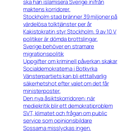
ska han islamisera Sverige inifrån
maktens korridorer.
Stockholm stad bränner 39 miljoner på
värdelösa tolktjänster per år
Kakistokratin styr Stockholm. 9 av 10 V
politiker är dömda brottslingar.
Sverige behöver en stramare
migrationspolitik
Uppgifter om kriminell påverkan skakar
Socialdemokraterna i Botkyrka
Vänsterpartiets kan bli etttallvarlig
säkerhetshot efter valet om det får
ministerposter.
Den nya åsiktskorridoren: när
mediekritik blir ett demokratiproblem
SVT, klimatet och frågan om public
service som opinionsbildare
Sossarna misslyckas ingen.