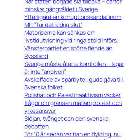
När staten började slå tillbaka – därför
minskar gängvåldet i Sverige
Ytterligare en korruptionskandal inom
MP. ”Tar det aldrig slut”
Matpriserna kan sänkas om
livstidutvisning vid ringa stöld införs.
Vänsterpartiet en större fiende än
Ryssland
Sverige måste återta kontrollen – lagar
är inte ”angiveri”
Avskaffade av spårbyte , guds gåva till
Svenska folket.
Polishat och Palestinaaktivism väcker
frågor om gränsen mellan protest och
yrkesansvar
Slöjan, tvånget och den svenska
debatten
För 10 år sedan var han en flykting, nu