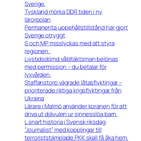
Sverige.
Tyskland mörka DDR tiden i ny
lärorpolan
Permanenta uppehållstillstånd har gjort
Sverige otryggt
S och MP misslyckas med att styra
regionen .
Livstidsdömd våldtäktsman belönas
med permission – du betalar för
lyxvården.
Staffanstorp vägrade låtasflyktingar –
prioriterade riktiga krigsflyktingar från
Ukraina
Lärare i Malmö använder koranen för att
driva ut djävulen ur sinnesslöa barn.
L snart historia i Svensk riksdag
”Journalist” med kopplingar till
terroriststämplade PKK skall få åka hem.