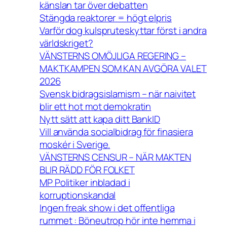
känslan tar över debatten
Stängda reaktorer = högt elpris
Varför dog kulspruteskyttar först i andra
världskriget?
VÄNSTERNS OMÖJLIGA REGERING –
MAKTKAMPEN SOM KAN AVGÖRA VALET
2026
Svensk bidragsislamism – när naivitet
blir ett hot mot demokratin
Nytt sätt att kapa ditt BankID
Vill använda socialbidrag för finasiera
moskér i Sverige.
VÄNSTERNS CENSUR – NÄR MAKTEN
BLIR RÄDD FÖR FOLKET
MP Politiker inbladad i
korruptionskandal
Ingen freak show i det offentliga
rummet : Böneutrop hör inte hemma i