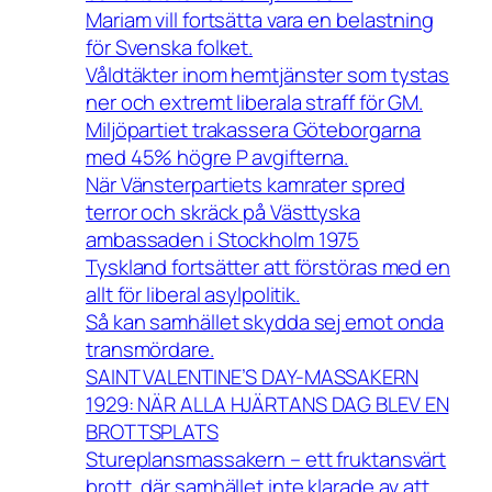
Mariam vill fortsätta vara en belastning
för Svenska folket.
Våldtäkter inom hemtjänster som tystas
ner och extremt liberala straff för GM.
Miljöpartiet trakassera Göteborgarna
med 45% högre P avgifterna.
När Vänsterpartiets kamrater spred
terror och skräck på Västtyska
ambassaden i Stockholm 1975
Tyskland fortsätter att förstöras med en
allt för liberal asylpolitik.
Så kan samhället skydda sej emot onda
transmördare.
SAINT VALENTINE’S DAY-MASSAKERN
1929: NÄR ALLA HJÄRTANS DAG BLEV EN
BROTTSPLATS
Stureplansmassakern – ett fruktansvärt
brott, där samhället inte klarade av att