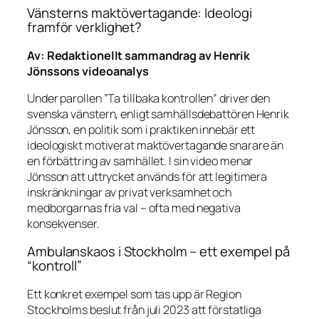
Vänsterns maktövertagande: Ideologi
framför verklighet?
Av: Redaktionellt sammandrag av Henrik
Jönssons videoanalys
Under parollen
”Ta tillbaka kontrollen”
driver den
svenska vänstern, enligt samhällsdebattören Henrik
Jönsson, en politik som i praktiken innebär ett
ideologiskt motiverat maktövertagande snarare än
en förbättring av samhället. I sin video menar
Jönsson att uttrycket används för att legitimera
inskränkningar av privat verksamhet och
medborgarnas fria val – ofta med negativa
konsekvenser.
Ambulanskaos i Stockholm – ett exempel på
“kontroll”
Ett konkret exempel som tas upp är Region
Stockholms beslut från juli 2023 att förstatliga