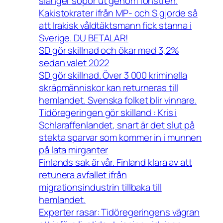
slänger sopor ut genom fönstren.
Kakistokrater ifrån MP- och S gjorde så
att Irakisk våldtäktsmann fick stanna i
Sverige. DU BETALAR!
SD gör skillnad och ökar med 3,2%
sedan valet 2022
SD gör skillnad. Över 3 000 kriminella
skräpmänniskor kan returneras till
hemlandet. Svenska folket blir vinnare.
Tidöregeringen gör skilland : Kris i
Schlaraffenlandet, snart är det slut på
stekta sparvar som kommer in i munnen
på lata mirganter
Finlands sak är vår. Finland klara av att
retunera avfallet ifrån
migrationsindustrin tillbaka till
hemlandet.
Experter rasar: Tidöregeringens vägran