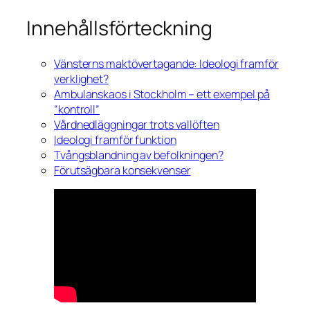
Innehållsförteckning
Vänsterns maktövertagande: Ideologi framför
verklighet?
Ambulanskaos i Stockholm – ett exempel på
“kontroll”
Vårdnedläggningar trots vallöften
Ideologi framför funktion
Tvångsblandning av befolkningen?
Förutsägbara konsekvenser