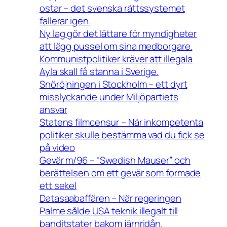
ostar – det svenska rättssystemet
fallerar igen.
Ny lag gör det lättare för myndigheter
att lägg pussel om sina medborgare.
Kommunistpolitiker kräver att illegala
Ayla skall få stanna i Sverige.
Snöröjningen i Stockholm – ett dyrt
misslyckande under Miljöpartiets
ansvar
Statens filmcensur – När inkompetenta
politiker skulle bestämma vad du fick se
på video
Gevär m/96 – “Swedish Mauser” och
berättelsen om ett gevär som formade
ett sekel
Datasaabaffären – När regeringen
Palme sålde USA teknik illegalt till
banditstater bakom järnridån.