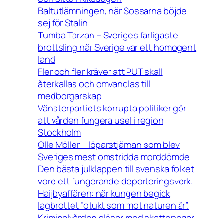
Baltutlämningen, när Sossarna böjde
sej för Stalin
Tumba Tarzan – Sveriges farligaste
brottsling när Sverige var ett homogent
land
Fler och fler kräver att PUT skall
återkallas och omvandlas till
medborgarskap
Vänsterpartiets korrupta politiker gör
att vården fungera usel i region
Stockholm
Olle Möller – löparstjärnan som blev
Sveriges mest omstridda morddömde
Den bästa julklappen till svenska folket
vore ett fungerande deporteringsverk.
Haijbyaffären: när kungen begick
lagbrottet ”otukt som mot naturen är”.
Kriminalvården slösar med skattepegar