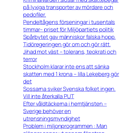
på lyxiga transporter av mördare och
pedofiler.
Pendeltågens förseningar i tusentals
timmar– priset för Miljöpartiets politik
Spårbytet gav människor falska hopp.
Tidöregeringen gör om och gör rätt.
Jihad mot väst – tolerans, teokrati och
terror
Stockholm klarar inte ens att sänka
skatten med 1 krona – lilla Lekeberg gör
det
Sossarna sviker Svenska folket ingen.
Vill inte återkalla PUT
Efter våldtäckerna i hemtjänsten –
Sverige behöver en
utrensningsmyndighet
Problem i miljonprogrammen : Man