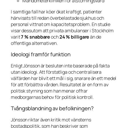
Mandometerkliniken för ätstörningsvård
I samtliga fall har köer ökat kraftigt, patienter
hänvisats till redan överbelastade sjukhus och
personal vittnat om kapacitetsproblem. En studie
visar dessutom att privata ambulanser i Stockholm
varit
7 % snabbare
och
24 % billigare
än de
offentliga alternativen.
Ideologi framför funktion
Enligt Jönsson är besluten inte baserade på fakta
utan ideologi. Att förstatliga och centralisera
välfärden har blivit ett mål i sig, snarare än ett medel
för att förbättra vården. Resultatet är en form av
politisk styrning som han menar offrar
medborgarnas behov för politisk kontroll.
Tvångsblandning av befolkningen?
Jönsson riktar även kritik mot vänsterns
bostadspolitik, som han beskriver som