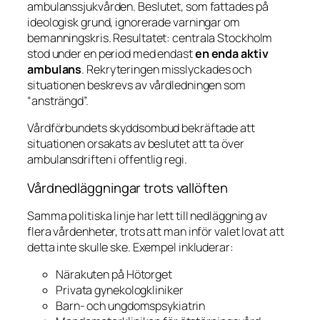
ambulanssjukvården. Beslutet, som fattades på
ideologisk grund, ignorerade varningar om
bemanningskris. Resultatet: centrala Stockholm
stod under en period med endast
en enda aktiv
ambulans
. Rekryteringen misslyckades och
situationen beskrevs av vårdledningen som
“ansträngd”.
Vårdförbundets skyddsombud bekräftade att
situationen orsakats av beslutet att ta över
ambulansdriften i offentlig regi.
Vårdnedläggningar trots vallöften
Samma politiska linje har lett till nedläggning av
flera vårdenheter, trots att man inför valet lovat att
detta inte skulle ske. Exempel inkluderar:
Närakuten på Hötorget
Privata gynekologkliniker
Barn- och ungdomspsykiatrin