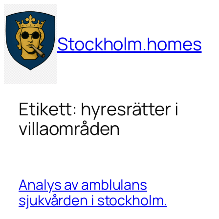
Hoppa
till
innehåll
Stockholm.homes
Etikett:
hyresrätter i
villaområden
Analys av amblulans
sjukvården i stockholm.