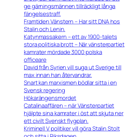
ge gärningsmännen tillräckligt långa
fängelsestraff.
Framtiden Vänstern – Har sitt DNA hos
Stalin och Lenin.
Katynmassakern – ett av 1900-talets
stora politiska brott – När vänsterpartiet
kamrater mördade 3000 polska
officeare
David från Syrien vill suga ut Sverige till
max innan han återvandrar.
Snart kan marxismen bödlar sitta i en
Svensk regering
Hökarängensmordet
Catalinaaffären – när Vänsterpartiet
hjälpte sina kamrater i öst att skjuta ner
ett civilt Svenskt flygplan.
Kriminell V politiker vill göra Stalin Stolt
och sitta i Riksdagen