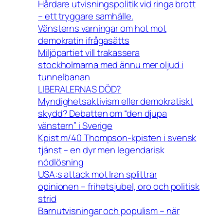
Hårdare utvisningspolitik vid ringa brott
– ett tryggare samhälle.
Vänsterns varningar om hot mot
demokratin ifrågasätts
Miljöpartiet vill trakassera
stockholmarna med ännu mer oljud i
tunnelbanan
LIBERALERNAS DÖD?
Myndighetsaktivism eller demokratiskt
skydd? Debatten om “den djupa
vänstern” i Sverige
Kpist m/40 Thompson-kpisten i svensk
tjänst – en dyr men legendarisk
nödlösning
USA:s attack mot Iran splittrar
opinionen – frihetsjubel, oro och politisk
strid
Barnutvisningar och populism – när