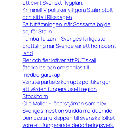
ett civilt Svenskt flygplan.
Kriminell V politiker vill göra Stalin Stolt
och sitta i Riksdagen
Baltutlämningen, när Sossarna böjde
sej för Stalin
Tumba Tarzan – Sveriges farligaste
brottsling när Sverige var ett homogent
land
Fler och fler kräver att PUT skall
återkallas och omvandlas till
medborgarskap
Vänsterpartiets korrupta politiker gör
att vården fungera usel i region
Stockholm
Olle Möller – löparstjärnan som blev
Sveriges mest omstridda morddömde
Den bästa julklappen till svenska folket
vore ett fungerande deporteringsverk.