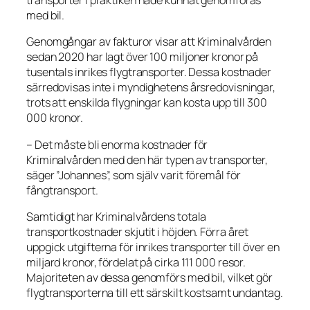
transporter i praktiken hade kunnat genomföras
med bil.
Genomgångar av fakturor visar att Kriminalvården
sedan 2020 har lagt över 100 miljoner kronor på
tusentals inrikes flygtransporter. Dessa kostnader
särredovisas inte i myndighetens årsredovisningar,
trots att enskilda flygningar kan kosta upp till 300
000 kronor.
– Det måste bli enorma kostnader för
Kriminalvården med den här typen av transporter,
säger ”Johannes”, som själv varit föremål för
fångtransport.
Samtidigt har Kriminalvårdens totala
transportkostnader skjutit i höjden. Förra året
uppgick utgifterna för inrikes transporter till över en
miljard kronor, fördelat på cirka 111 000 resor.
Majoriteten av dessa genomförs med bil, vilket gör
flygtransporterna till ett särskilt kostsamt undantag.