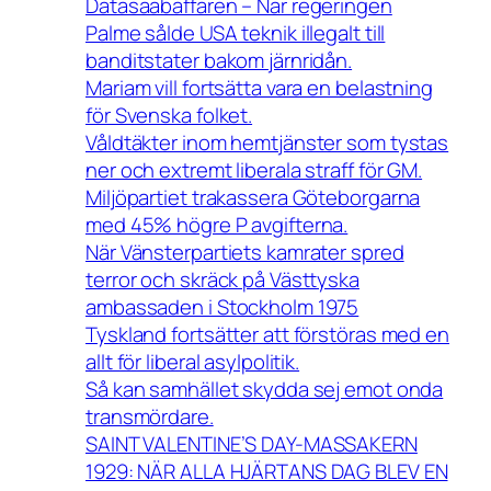
Datasaabaffären – När regeringen
Palme sålde USA teknik illegalt till
banditstater bakom järnridån.
Mariam vill fortsätta vara en belastning
för Svenska folket.
Våldtäkter inom hemtjänster som tystas
ner och extremt liberala straff för GM.
Miljöpartiet trakassera Göteborgarna
med 45% högre P avgifterna.
När Vänsterpartiets kamrater spred
terror och skräck på Västtyska
ambassaden i Stockholm 1975
Tyskland fortsätter att förstöras med en
allt för liberal asylpolitik.
Så kan samhället skydda sej emot onda
transmördare.
SAINT VALENTINE’S DAY-MASSAKERN
1929: NÄR ALLA HJÄRTANS DAG BLEV EN