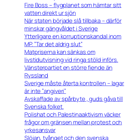
Fire Boss – flygplanet som hämtar sitt
vatten direkt ur sjön
När staten började slå tillbaka – därför
minskar gängvåldet i Sverige
Ytterligare en korruptionskandal inom
MP. ”Tar det aldrig slut”
Matpriserna kan sänkas om
livstidutvisning vid ringa stöld införs.
Vänsterpartiet en större fiende än
Ryssland
Sverige måste återta kontrollen – lagar
är inte ”angiveri”
Avskaffade av spårbyte , guds gåva till
Svenska folket.
Polishat och Palestinaaktivism väcker
frågor om gränsen mellan protest och
yrkesansvar
Slöjan, tvånget och den svenska