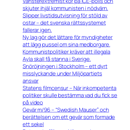
Vänsterextremist kör på ICE-polis och
skjuter ihjäl kommunisten i nödvärn.
Slipper livstidsutvisning för stöld av
ostar – det svenska rättssystemet
fallerar igen.
Ny lag gör det lättare för myndigheter
att lägg pussel om sina medborgare.
Kommunistpolitiker kräver att illegala
Ayla skall få stanna i Sverige.
Snöröjningen i Stockholm – ett dyrt
misslyckande under Miljöpartiets
ansvar
Statens filmcensur – När inkompetenta
politiker skulle bestämma vad du fick se
på video
Gevär m/96 – “Swedish Mauser” och
berättelsen om ett gevär som formade
ett sekel