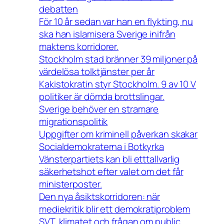
debatten
För 10 år sedan var han en flykting, nu
ska han islamisera Sverige inifrån
maktens korridorer.
Stockholm stad bränner 39 miljoner på
värdelösa tolktjänster per år
Kakistokratin styr Stockholm. 9 av 10 V
politiker är dömda brottslingar.
Sverige behöver en stramare
migrationspolitik
Uppgifter om kriminell påverkan skakar
Socialdemokraterna i Botkyrka
Vänsterpartiets kan bli etttallvarlig
säkerhetshot efter valet om det får
ministerposter.
Den nya åsiktskorridoren: när
mediekritik blir ett demokratiproblem
SVT, klimatet och frågan om public