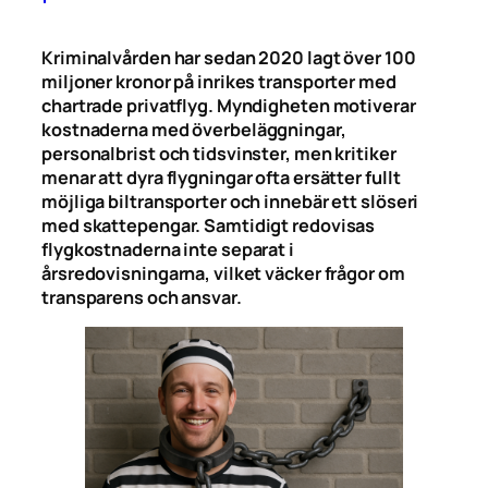
Kriminalvården har sedan 2020 lagt över 100
miljoner kronor på inrikes transporter med
chartrade privatflyg. Myndigheten motiverar
kostnaderna med överbeläggningar,
personalbrist och tidsvinster, men kritiker
menar att dyra flygningar ofta ersätter fullt
möjliga biltransporter och innebär ett slöseri
med skattepengar. Samtidigt redovisas
flygkostnaderna inte separat i
årsredovisningarna, vilket väcker frågor om
transparens och ansvar.