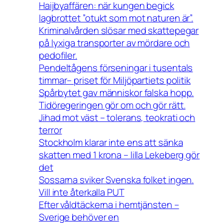
Haijbyaffären: när kungen begick
lagbrottet ”otukt som mot naturen är”.
Kriminalvården slösar med skattepegar
på lyxiga transporter av mördare och
pedofiler.
Pendeltågens förseningar i tusentals
timmar– priset för Miljöpartiets politik
Spårbytet gav människor falska hopp.
Tidöregeringen gör om och gör rätt.
Jihad mot väst – tolerans, teokrati och
terror
Stockholm klarar inte ens att sänka
skatten med 1 krona – lilla Lekeberg gör
det
Sossarna sviker Svenska folket ingen.
Vill inte återkalla PUT
Efter våldtäckerna i hemtjänsten –
Sverige behöver en