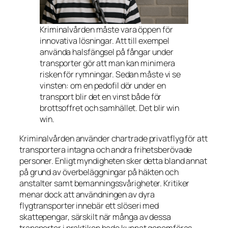
Kriminalvården måste vara öppen för
innovativa lösningar. Att till exempel
använda halsfängsel på fångar under
transporter gör att man kan minimera
risken för rymningar. Sedan måste vi se
vinsten: om en pedofil dör under en
transport blir det en vinst både för
brottsoffret och samhället. Det blir win
win.
Kriminalvården använder chartrade privatflyg för att
transportera intagna och andra frihetsberövade
personer. Enligt myndigheten sker detta bland annat
på grund av överbeläggningar på häkten och
anstalter samt bemanningssvårigheter. Kritiker
menar dock att användningen av dyra
flygtransporter innebär ett slöseri med
skattepengar, särskilt när många av dessa