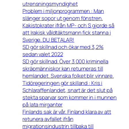
utrensningsmyndighet
Problem i miljonprogrammen : Man
slänger sopor ut genom fönstren.
Kakistokrater ifrån MP- och S gjorde så
att Irakisk våldtäktsmann fick stanna i
Sverige. DU BETALAR!
SD gör skillnad och ökar med 3,2%
sedan valet 2022
SD gör skillnad. Över 3 000 kriminella
skräpmänniskor kan returneras till
hemlandet. Svenska folket blir vinnare.
Tidöregeringen gör skilland : Kris i
Schlaraffenlandet, snart är det slut på
stekta sparvar som kommer in i munnen
på lata mirganter
Finlands sak är vår. Finland klara av att
retunera avfallet ifrån
migrationsindustrin tillbaka till