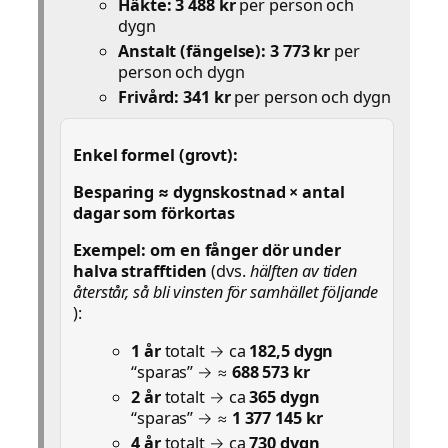
Häkte:
3 488 kr
per person och
dygn
Anstalt (fängelse):
3 773 kr
per
person och dygn
Frivård:
341 kr
per person och dygn
Enkel formel (grovt):
Besparing ≈ dygnskostnad × antal
dagar som förkortas
Exempel: om en fånger dör under
halva strafftiden
(dvs.
hälften av tiden
återstår, så bli vinsten för samhället följande
):
1 år
totalt → ca
182,5 dygn
“sparas” → ≈
688 573 kr
2 år
totalt → ca
365 dygn
“sparas” → ≈
1 377 145 kr
4 år
totalt → ca
730 dygn