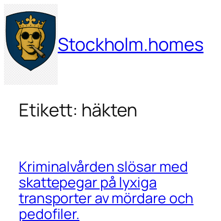
Hoppa
till
innehåll
Stockholm.homes
Etikett:
häkten
Kriminalvården slösar med
skattepegar på lyxiga
transporter av mördare och
pedofiler.