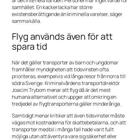
är det inte hela världen. Personen har inget värde för
samhället. En kackerlacka har större
existensberättigande än kriminella varelser, säger
samma källa.
Flyg används även för att
spara tid
När det gäller transporter av barn och ungdomar
framhåller myndigheten att tidsvinsten ofta
prioriteras, exempelvis vid långa resor från norra till
södra Sverige. Kriminalvårdens transportdirektör
Joacim Trybom menar att flyg då är det mest
humana alternativet och uppger att omkring en
tredjedel av flygtransporterna gäller minderåriga.
Samtidigt menar kritiker att även tidsvinster måste
vägas mot kostnaderna för skattebetalarna, och att
transporter med bil i många fall hade varit fullt
möjliga utan att äventyra vare sig säkerhet eller