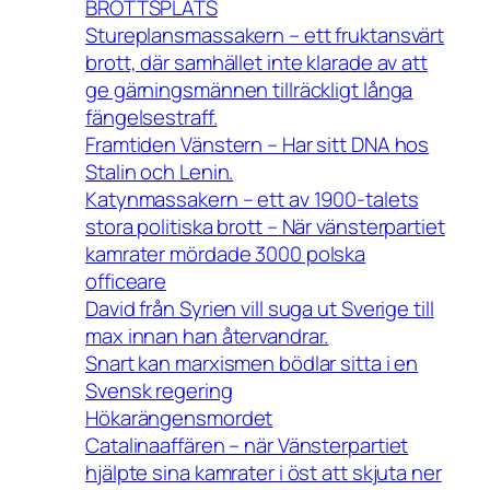
BROTTSPLATS
Stureplansmassakern – ett fruktansvärt
brott, där samhället inte klarade av att
ge gärningsmännen tillräckligt långa
fängelsestraff.
Framtiden Vänstern – Har sitt DNA hos
Stalin och Lenin.
Katynmassakern – ett av 1900-talets
stora politiska brott – När vänsterpartiet
kamrater mördade 3000 polska
officeare
David från Syrien vill suga ut Sverige till
max innan han återvandrar.
Snart kan marxismen bödlar sitta i en
Svensk regering
Hökarängensmordet
Catalinaaffären – när Vänsterpartiet
hjälpte sina kamrater i öst att skjuta ner