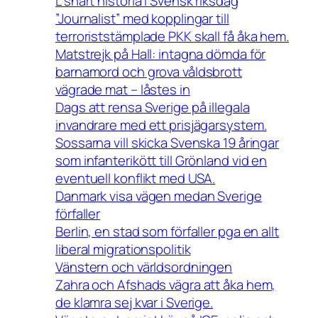
L snart historia i Svensk riksdag
”Journalist” med kopplingar till
terroriststämplade PKK skall få åka hem.
Matstrejk på Hall: intagna dömda för
barnamord och grova våldsbrott
vägrade mat – låstes in
Dags att rensa Sverige på illegala
invandrare med ett prisjägarsystem.
Sossarna vill skicka Svenska 19 åringar
som infanterikött till Grönland vid en
eventuell konflikt med USA.
Danmark visa vägen medan Sverige
förfaller
Berlin, en stad som förfaller pga en allt
liberal migrationspolitik
Vänstern och världsordningen
Zahra och Afshads vägra att åka hem,
de klamra sej kvar i Sverige.