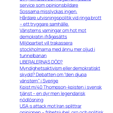
service som opinionsbildare
Sossarna misslyckas ingen.
Hårdare utvisningspolitik vid ringa brott
– ett tryggare samhälle.
Vänsterns varningar om hot mot
demokratin ifrågasätts
Miljöpartiet vill trakassera
stockholmarna med ännu mer oljud i
tunnelbanan
LIBERALERNAS DÖD?
Myndighetsaktivism eller demokratiskt
skydd? Debatten om “den djupa
vänstern” i Sverige
Kpist m/40 Thompson-kpisten i svensk
tjänst – en dyr men legendarisk
nödlösning
USA:s attack mot Iran splittrar
opinionen – frihetsjubel, oro och politisk