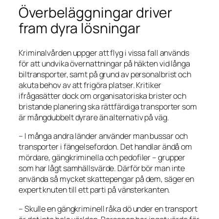
Överbeläggningar driver
fram dyra lösningar
Kriminalvården uppger att flyg i vissa fall används
för att undvika övernattningar på häkten vid långa
biltransporter, samt på grund av personalbrist och
akuta behov av att frigöra platser. Kritiker
ifrågasätter dock om organisatoriska brister och
bristande planering ska rättfärdiga transporter som
är mångdubbelt dyrare än alternativ på väg.
– I många andra länder använder man bussar och
transporter i fängelsefordon. Det handlar ändå om
mördare, gängkriminella och pedofiler – grupper
som har lågt samhällsvärde. Därför bör man inte
använda så mycket skattepengar på dem, säger en
expert knuten till ett parti på vänsterkanten.
– Skulle en gängkriminell råka dö under en transport