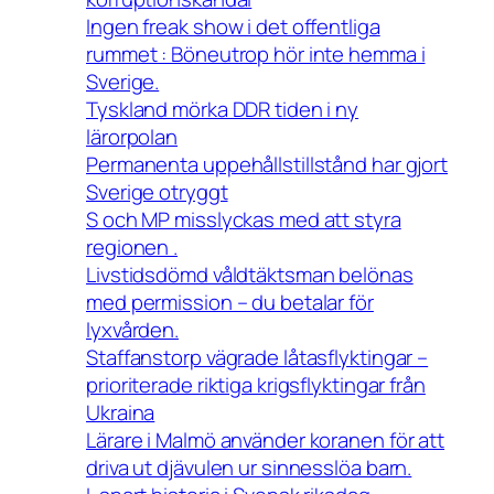
Ingen freak show i det offentliga
rummet : Böneutrop hör inte hemma i
Sverige.
Tyskland mörka DDR tiden i ny
lärorpolan
Permanenta uppehållstillstånd har gjort
Sverige otryggt
S och MP misslyckas med att styra
regionen .
Livstidsdömd våldtäktsman belönas
med permission – du betalar för
lyxvården.
Staffanstorp vägrade låtasflyktingar –
prioriterade riktiga krigsflyktingar från
Ukraina
Lärare i Malmö använder koranen för att
driva ut djävulen ur sinnesslöa barn.