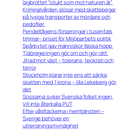
lagbrottet ”otukt som mot naturen är”.
Kriminalvården slösar med skattepegar
på lyxiga transporter av mördare och
pedofiler.
Pendeltågens förseningar i tusentals
timmar– priset för Miljöpartiets politik
Spårbytet gav människor falska hopp.
Tidöregeringen gör om och gör rätt.
Jihad mot väst – tolerans, teokrati och
terror
Stockholm klarar inte ens att sänka
skatten med 1 krona – lilla Lekeberg gör
det
Sossarna sviker Svenska folket ingen.
Vill inte återkalla PUT
Efter våldtäckerna i hemtjänsten –
Sverige behöver en
utrensningsmyndighet