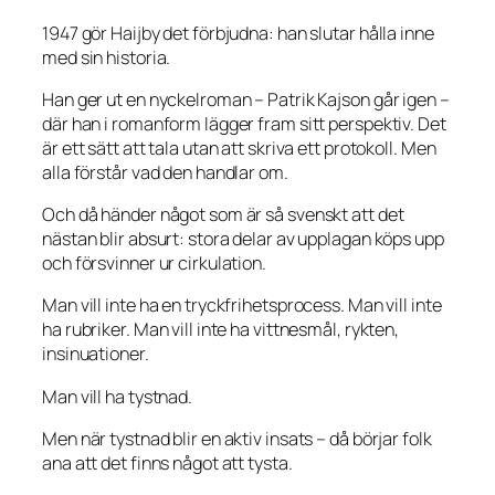
1947 gör Haijby det förbjudna: han slutar hålla inne
med sin historia.
Han ger ut en nyckelroman – Patrik Kajson går igen –
där han i romanform lägger fram sitt perspektiv. Det
är ett sätt att tala utan att skriva ett protokoll. Men
alla förstår vad den handlar om.
Och då händer något som är så svenskt att det
nästan blir absurt: stora delar av upplagan köps upp
och försvinner ur cirkulation.
Man vill inte ha en tryckfrihetsprocess. Man vill inte
ha rubriker. Man vill inte ha vittnesmål, rykten,
insinuationer.
Man vill ha tystnad.
Men när tystnad blir en aktiv insats – då börjar folk
ana att det finns något att tysta.