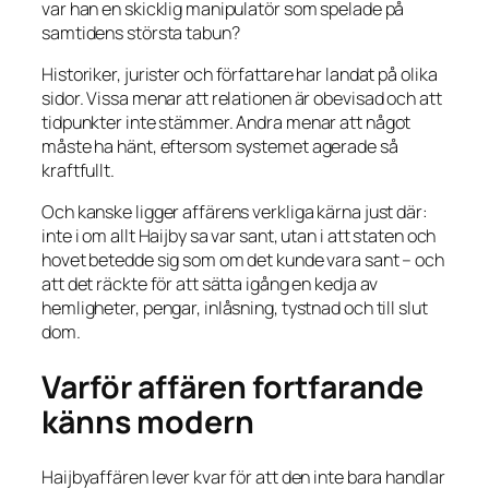
var han en skicklig manipulatör som spelade på
samtidens största tabun?
Historiker, jurister och författare har landat på olika
sidor. Vissa menar att relationen är obevisad och att
tidpunkter inte stämmer. Andra menar att något
måste ha hänt, eftersom systemet agerade så
kraftfullt.
Och kanske ligger affärens verkliga kärna just där:
inte i om allt Haijby sa var sant, utan i att staten och
hovet betedde sig som om det kunde vara sant – och
att det räckte för att sätta igång en kedja av
hemligheter, pengar, inlåsning, tystnad och till slut
dom.
Varför affären fortfarande
känns modern
Haijbyaffären lever kvar för att den inte bara handlar