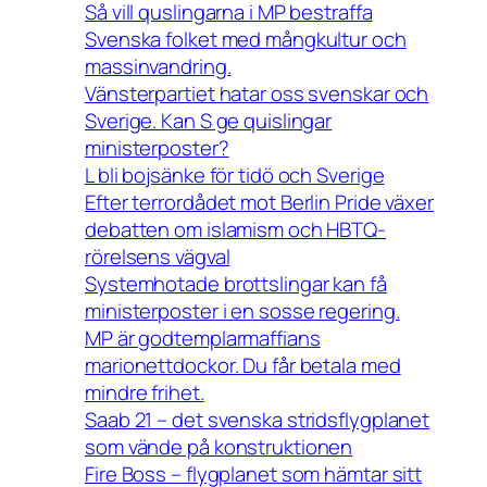
Så vill quslingarna i MP bestraffa
Svenska folket med mångkultur och
massinvandring.
Vänsterpartiet hatar oss svenskar och
Sverige. Kan S ge quislingar
ministerposter?
L bli bojsänke för tidö och Sverige
Efter terrordådet mot Berlin Pride växer
debatten om islamism och HBTQ-
rörelsens vägval
Systemhotade brottslingar kan få
ministerposter i en sosse regering.
MP är godtemplarmaffians
marionettdockor. Du får betala med
mindre frihet.
Saab 21 – det svenska stridsflygplanet
som vände på konstruktionen
Fire Boss – flygplanet som hämtar sitt