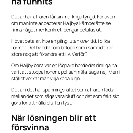
ha funnits
Det är här affären får sin märkliga tyngd. För även
om man inte accepterar Haijbys kärnberättelse
finns något mer konkret: pengar betalas ut.
Hovet betalar. Inte en gång, utan över tid, i olika
former. Det handlar om belopp som i samtiden är
stora nog att förändra ett liv. Varför?
Om Haijby bara var en lögnare borde det rimliga ha
varit att stoppa honom, polisanmäla, säga nej. Men i
stället verkar man vilja köpa lugn.
Det är i det här spänningsfältet som affären föds:
mellan det som sägs vara bluff och det som faktiskt
görs för att hålla bluffen tyst.
När lösningen blir att
försvinna