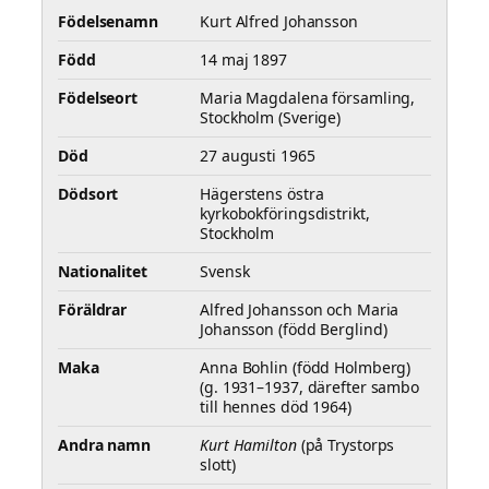
Födelsenamn
Kurt Alfred Johansson
Född
14 maj 1897
Födelseort
Maria Magdalena församling,
Stockholm (Sverige)
Död
27 augusti 1965
Dödsort
Hägerstens östra
kyrkobokföringsdistrikt,
Stockholm
Nationalitet
Svensk
Föräldrar
Alfred Johansson och Maria
Johansson (född Berglind)
Maka
Anna Bohlin (född Holmberg)
(g. 1931–1937, därefter sambo
till hennes död 1964)
Andra namn
Kurt Hamilton
(på Trystorps
slott)