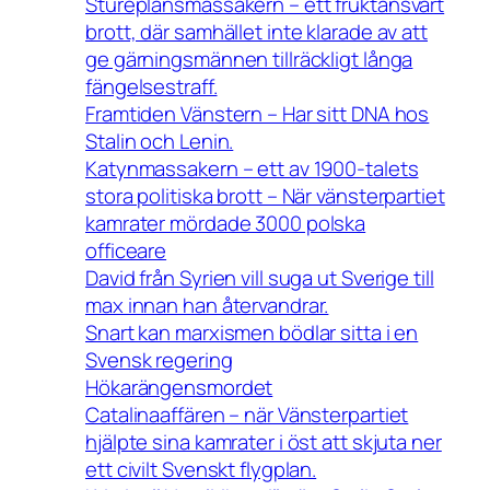
Stureplansmassakern – ett fruktansvärt
brott, där samhället inte klarade av att
ge gärningsmännen tillräckligt långa
fängelsestraff.
Framtiden Vänstern – Har sitt DNA hos
Stalin och Lenin.
Katynmassakern – ett av 1900-talets
stora politiska brott – När vänsterpartiet
kamrater mördade 3000 polska
officeare
David från Syrien vill suga ut Sverige till
max innan han återvandrar.
Snart kan marxismen bödlar sitta i en
Svensk regering
Hökarängensmordet
Catalinaaffären – när Vänsterpartiet
hjälpte sina kamrater i öst att skjuta ner
ett civilt Svenskt flygplan.