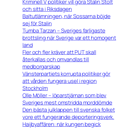
Kriminell V politiker vill göra Stalin Stolt
och sitta i Riksdagen
Baltutlämningen, när Sossarna böjde
sej för Stalin
Tumba Tarzan – Sveriges farligaste
brottsling när Sverige var ett homogent
land
Fler och fler kräver att PUT skall
återkallas och omvandlas till
medborgarskap
Vänsterpartiets korrupta politiker gör
att vården fungera usel i region
Stockholm
Olle Möller – löparstjärnan som blev
Sveriges mest omstridda morddömde
Den bästa julklappen till svenska folket
vore ett fungerande deporteringsverk.
Haijbyaffären: när kungen begick