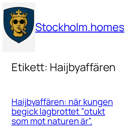
Hoppa
till
innehåll
Stockholm.homes
Etikett:
Haijbyaffären
Haijbyaffären: när kungen
begick lagbrottet ”otukt
som mot naturen är”.