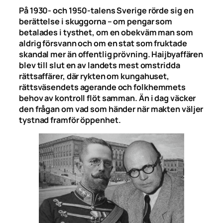
På 1930- och 1950-talens Sverige rörde sig en
berättelse i skuggorna – om pengar som
betalades i tysthet, om en obekväm man som
aldrig försvann och om en stat som fruktade
skandal mer än offentlig prövning. Haijbyaffären
blev till slut en av landets mest omstridda
rättsaffärer, där rykten om kungahuset,
rättsväsendets agerande och folkhemmets
behov av kontroll flöt samman. Än i dag väcker
den frågan om vad som händer när makten väljer
tystnad framför öppenhet.