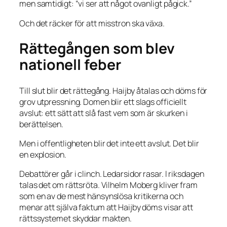
men samtidigt: “vi ser att något ovanligt pågick.”
Och det räcker för att misstron ska växa.
Rättegången som blev
nationell feber
Till slut blir det rättegång. Haijby åtalas och döms för
grov utpressning. Domen blir ett slags officiellt
avslut: ett sätt att slå fast vem som är skurken i
berättelsen.
Men i offentligheten blir det inte ett avslut. Det blir
en explosion.
Debattörer går i clinch. Ledarsidor rasar. I riksdagen
talas det om rättsröta. Vilhelm Moberg kliver fram
som en av de mest hänsynslösa kritikerna och
menar att själva faktum att Haijby döms visar att
rättssystemet skyddar makten.