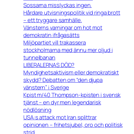
Sossarna misslyckas ingen.
Hårdare utvisningspolitik vid ringa brott
– ett tryggare samhälle.
Vänsterns varningar om hot mot
demokratin ifrågasätts
Miljöpartiet vill trakassera
stockholmarna med ännu mer oljud i
tunnelbanan
LIBERALERNAS DÖD?
Myndighetsaktivism eller demokratiskt
skydd? Debatten om “den djupa
vänstern” i Sverige
Kpist m/40 Thompson-kpisten i svensk
tjänst – en dyr men legendarisk
nödlösning
USA:s attack mot Iran splittrar
opinionen – frihetsjubel, oro och politisk
strid