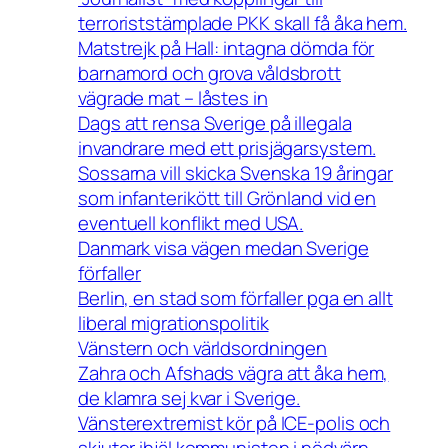
terroriststämplade PKK skall få åka hem.
Matstrejk på Hall: intagna dömda för
barnamord och grova våldsbrott
vägrade mat – låstes in
Dags att rensa Sverige på illegala
invandrare med ett prisjägarsystem.
Sossarna vill skicka Svenska 19 åringar
som infanterikött till Grönland vid en
eventuell konflikt med USA.
Danmark visa vägen medan Sverige
förfaller
Berlin, en stad som förfaller pga en allt
liberal migrationspolitik
Vänstern och världsordningen
Zahra och Afshads vägra att åka hem,
de klamra sej kvar i Sverige.
Vänsterextremist kör på ICE-polis och