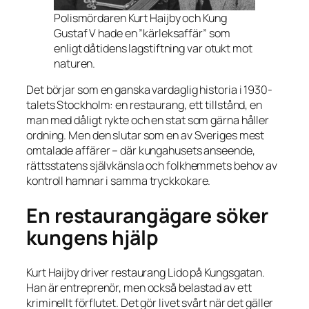
Polismördaren Kurt Haijby och Kung
Gustaf V hade en ”kärleksaffär” som
enligt dåtidens lagstiftning var otukt mot
naturen.
Det börjar som en ganska vardaglig historia i 1930-
talets Stockholm: en restaurang, ett tillstånd, en
man med dåligt rykte och en stat som gärna håller
ordning. Men den slutar som en av Sveriges mest
omtalade affärer – där kungahusets anseende,
rättsstatens självkänsla och folkhemmets behov av
kontroll hamnar i samma tryckkokare.
En restaurangägare söker
kungens hjälp
Kurt Haijby driver restaurang Lido på Kungsgatan.
Han är entreprenör, men också belastad av ett
kriminellt förflutet. Det gör livet svårt när det gäller