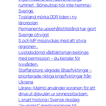
rummet : Böneutrop hör inte hemma i
Sverige.
Tyskland mörka DDR tiden i ny
lärorpolan
Permanenta uppehållstillstånd har gjort
Sverige otryggt
S och MP misslyckas med att styra
regionen .
Livstidsdömd våldtäktsman belönas
med permission – du betalar för
lyxvården.
Staffanstorp vägrade låtasflyktingar –
prioriterade riktiga krigsflyktingar från
Ukraina
Lärare i Malmö använder koranen för att
driva ut djävulen ur sinnesslöa barn.
L snart historia i Svensk riksdag
”Journalist” med kopplingar till