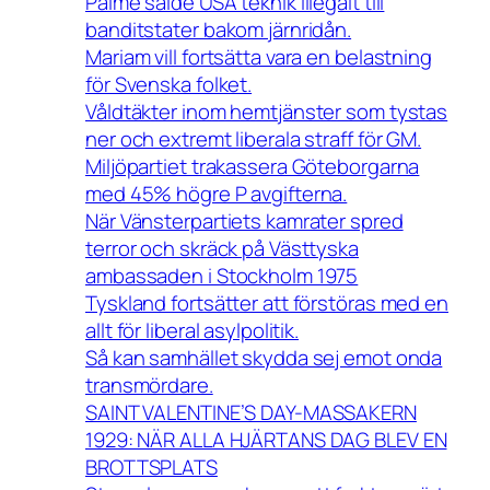
Palme sålde USA teknik illegalt till
banditstater bakom järnridån.
Mariam vill fortsätta vara en belastning
för Svenska folket.
Våldtäkter inom hemtjänster som tystas
ner och extremt liberala straff för GM.
Miljöpartiet trakassera Göteborgarna
med 45% högre P avgifterna.
När Vänsterpartiets kamrater spred
terror och skräck på Västtyska
ambassaden i Stockholm 1975
Tyskland fortsätter att förstöras med en
allt för liberal asylpolitik.
Så kan samhället skydda sej emot onda
transmördare.
SAINT VALENTINE’S DAY-MASSAKERN
1929: NÄR ALLA HJÄRTANS DAG BLEV EN
BROTTSPLATS