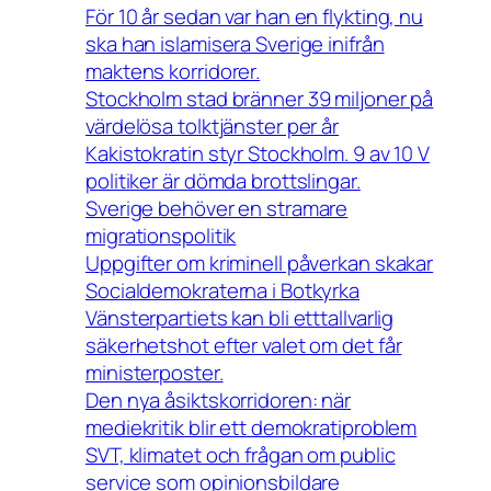
För 10 år sedan var han en flykting, nu
ska han islamisera Sverige inifrån
maktens korridorer.
Stockholm stad bränner 39 miljoner på
värdelösa tolktjänster per år
Kakistokratin styr Stockholm. 9 av 10 V
politiker är dömda brottslingar.
Sverige behöver en stramare
migrationspolitik
Uppgifter om kriminell påverkan skakar
Socialdemokraterna i Botkyrka
Vänsterpartiets kan bli etttallvarlig
säkerhetshot efter valet om det får
ministerposter.
Den nya åsiktskorridoren: när
mediekritik blir ett demokratiproblem
SVT, klimatet och frågan om public
service som opinionsbildare