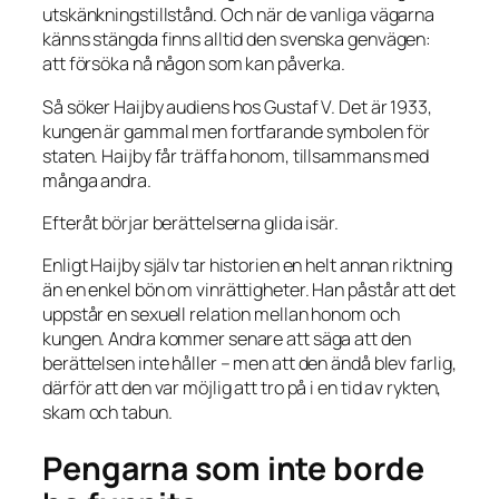
utskänkningstillstånd. Och när de vanliga vägarna
känns stängda finns alltid den svenska genvägen:
att försöka nå någon som kan påverka.
Så söker Haijby audiens hos Gustaf V. Det är 1933,
kungen är gammal men fortfarande symbolen för
staten. Haijby får träffa honom, tillsammans med
många andra.
Efteråt börjar berättelserna glida isär.
Enligt Haijby själv tar historien en helt annan riktning
än en enkel bön om vinrättigheter. Han påstår att det
uppstår en sexuell relation mellan honom och
kungen. Andra kommer senare att säga att den
berättelsen inte håller – men att den ändå blev farlig,
därför att den var möjlig att tro på i en tid av rykten,
skam och tabun.
Pengarna som inte borde