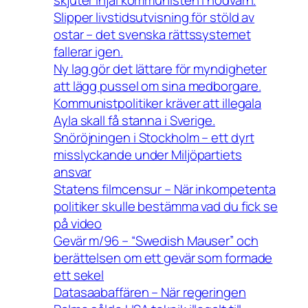
skjuter ihjäl kommunisten i nödvärn.
Slipper livstidsutvisning för stöld av
ostar – det svenska rättssystemet
fallerar igen.
Ny lag gör det lättare för myndigheter
att lägg pussel om sina medborgare.
Kommunistpolitiker kräver att illegala
Ayla skall få stanna i Sverige.
Snöröjningen i Stockholm – ett dyrt
misslyckande under Miljöpartiets
ansvar
Statens filmcensur – När inkompetenta
politiker skulle bestämma vad du fick se
på video
Gevär m/96 – “Swedish Mauser” och
berättelsen om ett gevär som formade
ett sekel
Datasaabaffären – När regeringen