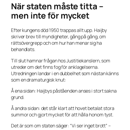
När staten måste titta –
men inte för mycket
Efter kungens död 1950 trappas allt upp. Haijby
skriver brev till myndigheter, gång på gång, om
rättsövergrepp och om hur han menar sig ha
behandlats.
Till slut hamnar frågan hos Justitiekanslern, som
utreder om det finns fog för anklagelserna.
Utredningen landar i en dubbelhet som nästan känns
som en dramaturgisk knut:
Å ena sidan: Haijbys påståenden anses i stort sakna
grund.
Å andra sidan: det står klart att hovet betalat stora
summor och gjort mycket för att hålla honom tyst.
Det är som om staten säger: “Vi ser inget brott” –