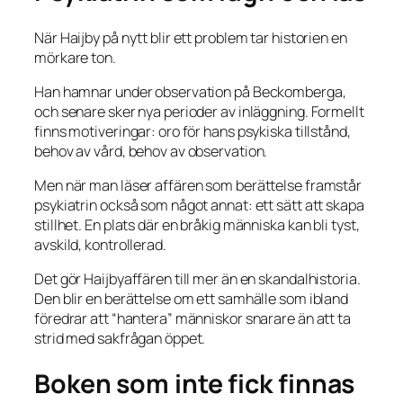
När Haijby på nytt blir ett problem tar historien en
mörkare ton.
Han hamnar under observation på Beckomberga,
och senare sker nya perioder av inläggning. Formellt
finns motiveringar: oro för hans psykiska tillstånd,
behov av vård, behov av observation.
Men när man läser affären som berättelse framstår
psykiatrin också som något annat: ett sätt att skapa
stillhet. En plats där en bråkig människa kan bli tyst,
avskild, kontrollerad.
Det gör Haijbyaffären till mer än en skandalhistoria.
Den blir en berättelse om ett samhälle som ibland
föredrar att “hantera” människor snarare än att ta
strid med sakfrågan öppet.
Boken som inte fick finnas