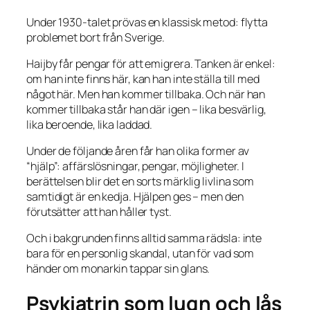
Under 1930-talet prövas en klassisk metod: flytta
problemet bort från Sverige.
Haijby får pengar för att emigrera. Tanken är enkel:
om han inte finns här, kan han inte ställa till med
något här. Men han kommer tillbaka. Och när han
kommer tillbaka står han där igen – lika besvärlig,
lika beroende, lika laddad.
Under de följande åren får han olika former av
“hjälp”: affärslösningar, pengar, möjligheter. I
berättelsen blir det en sorts märklig livlina som
samtidigt är en kedja. Hjälpen ges – men den
förutsätter att han håller tyst.
Och i bakgrunden finns alltid samma rädsla: inte
bara för en personlig skandal, utan för vad som
händer om monarkin tappar sin glans.
Psykiatrin som lugn och lås