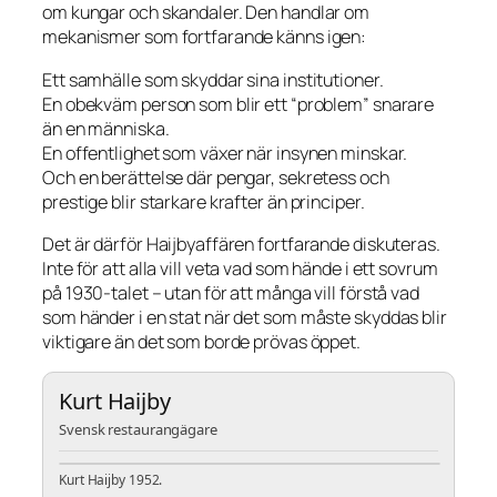
om kungar och skandaler. Den handlar om
mekanismer som fortfarande känns igen:
Ett samhälle som skyddar sina institutioner.
En obekväm person som blir ett “problem” snarare
än en människa.
En offentlighet som växer när insynen minskar.
Och en berättelse där pengar, sekretess och
prestige blir starkare krafter än principer.
Det är därför Haijbyaffären fortfarande diskuteras.
Inte för att alla vill veta vad som hände i ett sovrum
på 1930-talet – utan för att många vill förstå vad
som händer i en stat när det som måste skyddas blir
viktigare än det som borde prövas öppet.
Kurt Haijby
Svensk restaurangägare
Kurt Haijby 1952.