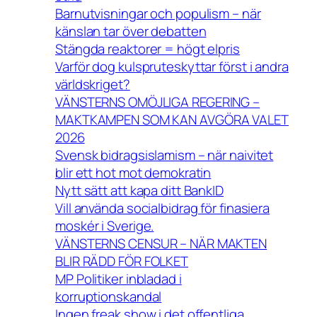
Barnutvisningar och populism – när
känslan tar över debatten
Stängda reaktorer = högt elpris
Varför dog kulspruteskyttar först i andra
världskriget?
VÄNSTERNS OMÖJLIGA REGERING –
MAKTKAMPEN SOM KAN AVGÖRA VALET
2026
Svensk bidragsislamism – när naivitet
blir ett hot mot demokratin
Nytt sätt att kapa ditt BankID
Vill använda socialbidrag för finasiera
moskér i Sverige.
VÄNSTERNS CENSUR – NÄR MAKTEN
BLIR RÄDD FÖR FOLKET
MP Politiker inbladad i
korruptionskandal
Ingen freak show i det offentliga