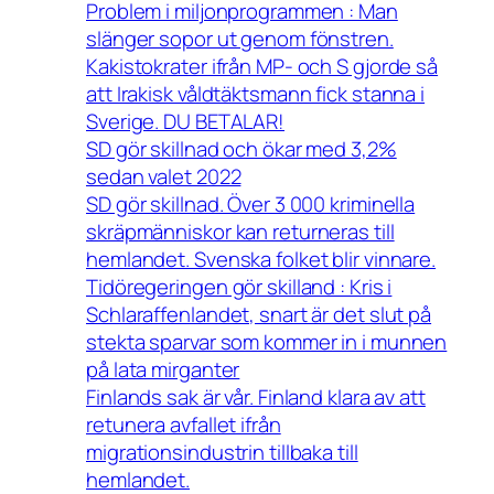
Problem i miljonprogrammen : Man
slänger sopor ut genom fönstren.
Kakistokrater ifrån MP- och S gjorde så
att Irakisk våldtäktsmann fick stanna i
Sverige. DU BETALAR!
SD gör skillnad och ökar med 3,2%
sedan valet 2022
SD gör skillnad. Över 3 000 kriminella
skräpmänniskor kan returneras till
hemlandet. Svenska folket blir vinnare.
Tidöregeringen gör skilland : Kris i
Schlaraffenlandet, snart är det slut på
stekta sparvar som kommer in i munnen
på lata mirganter
Finlands sak är vår. Finland klara av att
retunera avfallet ifrån
migrationsindustrin tillbaka till
hemlandet.