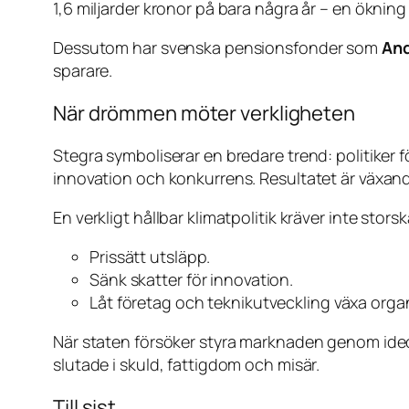
1,6 miljarder kronor på bara några år – en öknin
Dessutom har svenska pensionsfonder som
And
sparare.
När drömmen möter verkligheten
Stegra symboliserar en bredare trend: politike
innovation och konkurrens. Resultatet är växand
En verkligt hållbar klimatpolitik kräver inte st
Prissätt utsläpp.
Sänk skatter för innovation.
Låt företag och teknikutveckling växa organ
När staten försöker styra marknaden genom ideol
slutade i skuld, fattigdom och misär.
Till sist