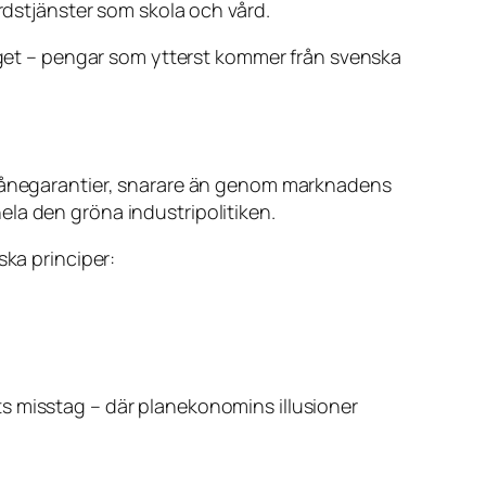
ärdstjänster som skola och vård.
aget – pengar som ytterst kommer från svenska
h lånegarantier, snarare än genom marknadens
la den gröna industripolitiken.
ska principer:
s misstag – där planekonomins illusioner