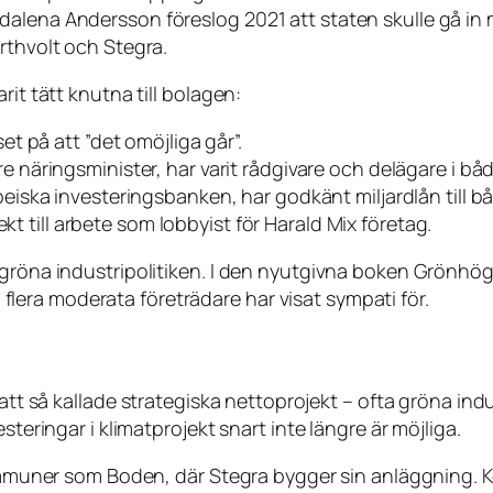
alena Andersson föreslog 2021 att staten skulle gå in m
rthvolt och Stegra.
rit tätt knutna till bolagen:
t på att ”det omöjliga går”.
are näringsminister, har varit rådgivare och delägare i b
peiska investeringsbanken, har godkänt miljardlån till b
ekt till arbete som lobbyist för Harald Mix företag.
 gröna industripolitiken. I den nyutgivna boken
Grönhög
era moderata företrädare har visat sympati för.
 att så kallade
strategiska nettoprojekt
– ofta gröna indu
steringar i klimatprojekt snart inte längre är möjliga.
kommuner som Boden, där Stegra bygger sin anläggning. K