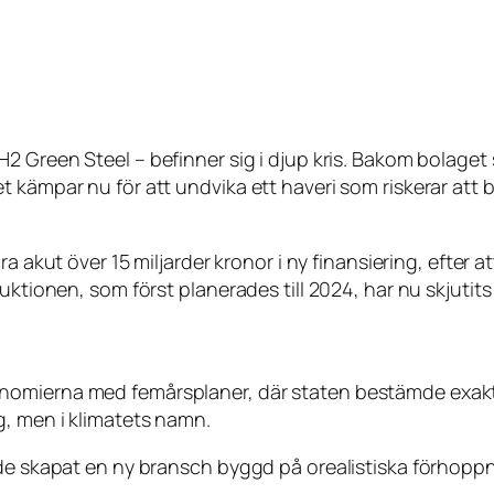
H2 Green Steel
– befinner sig i djup kris. Bakom bolage
 kämpar nu för att undvika ett haveri som riskerar att b
 akut över 15 miljarder kronor i ny finansiering, efter at
ktionen, som först planerades till 2024, har nu skjutits f
nomierna med femårsplaner, där staten bestämde exak
g, men i klimatets namn.
 de skapat en ny bransch byggd på orealistiska förhoppn