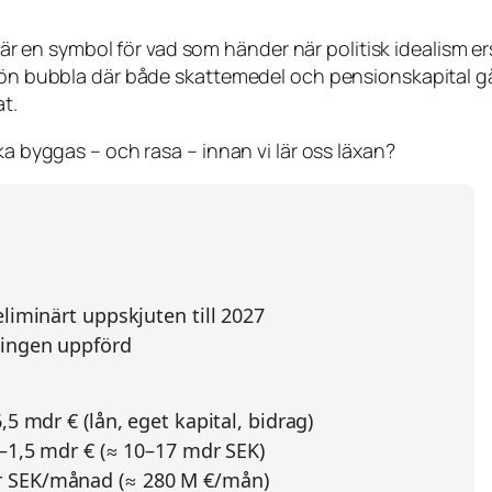
et är en symbol för vad som händer när politisk idealism 
grön bubbla där både skattemedel och pensionskapital g
t.
ka byggas – och rasa – innan vi lär oss läxan?
liminärt uppskjuten till 2027
ningen uppförd
,5 mdr € (lån, eget kapital, bidrag)
0–1,5 mdr € (≈ 10–17 mdr SEK)
 SEK/månad (≈ 280 M €/mån)