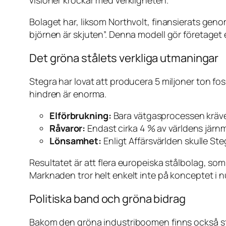
Bolaget har, liksom Northvolt, finansierats genom
björnen är skjuten”. Denna modell gör företaget
Det gröna stålets verkliga utmaningar
Stegra har lovat att producera 5 miljoner ton fo
hindren är enorma.
Elförbrukning:
Bara vätgasprocessen kräver 
Råvaror:
Endast cirka 4 % av världens järnmal
Lönsamhet:
Enligt
Affärsvärlden
skulle Ste
Resultatet är att flera europeiska stålbolag, so
Marknaden tror helt enkelt inte på konceptet i 
Politiska band och gröna bidrag
Bakom den gröna industriboomen finns också sta