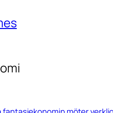
mes
nomi
a fantasiekonomin möter verkl