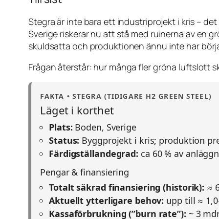
Stegra är inte bara ett industriprojekt i kris – d
Sverige riskerar nu att stå med ruinerna av en 
skuldsatta och produktionen ännu inte har börja
Frågan återstår: hur många fler gröna luftslott s
FAKTA • STEGRA (TIDIGARE H2 GREEN STEEL)
Läget i korthet
Plats:
Boden, Sverige
Status:
Byggprojekt i kris; produktion pre
Färdigställandegrad:
ca 60 % av anlägg
Pengar & finansiering
Totalt säkrad finansiering (historik):
≈ 6
Aktuellt ytterligare behov:
upp till ≈ 1,
Kassaförbrukning (”burn rate”):
~ 3 mdr