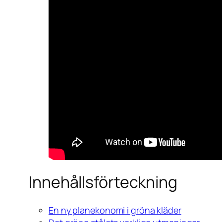
Innehållsförteckning
En ny planekonomi i gröna kläder