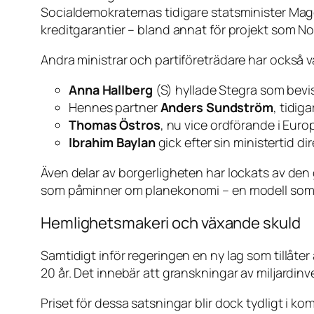
Socialdemokraternas tidigare statsminister Magd
kreditgarantier – bland annat för projekt som No
Andra ministrar och partiföreträdare har också va
Anna Hallberg
(S) hyllade Stegra som bevise
Hennes partner
Anders Sundström
, tidig
Thomas Östros
, nu vice ordförande i Euro
Ibrahim Baylan
gick efter sin ministertid dir
Även delar av borgerligheten har lockats av den
som påminner om planekonomi – en modell som fl
Hemlighetsmakeri och växande skuld
Samtidigt inför regeringen en ny lag som tillåter
20 år. Det innebär att granskningar av miljardinve
Priset för dessa satsningar blir dock tydligt i 