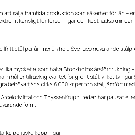
 att sälja framtida produktion som säkerhet för lån – en i
 extremt känsligt för förseningar och kostnadsökningar.
ssilfritt stål per år, mer än hela Sveriges nuvarande st
lika mycket el som halva Stockholms årsförbrukning – el
m håller tillräcklig kvalitet för grönt stål, vilket tvinga
gra behöva tjäna cirka 6 000 kr per ton stål, jämfört me
m ArcelorMittal och ThyssenKrupp, redan har pausat eller
nuvarande form.
rka politiska kopplingar.