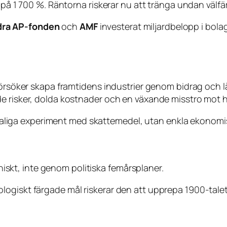
g på 1 700 %. Räntorna riskerar nu att tränga undan välf
ra AP-fonden
och
AMF
investerat miljardbelopp i bol
r försöker skapa framtidens industrier genom bidrag oc
e risker, dolda kostnader och en växande misstro mot he
orskaliga experiment med skattemedel, utan enkla ekonomi
iskt, inte genom politiska femårsplaner.
ogiskt färgade mål riskerar den att upprepa 1900-talet