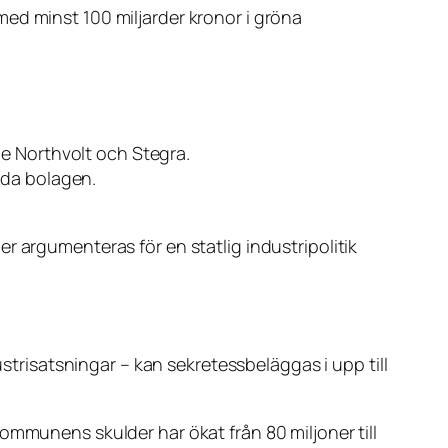
ed minst 100 miljarder kronor i gröna
åde Northvolt och Stegra.
åda bolagen.
er
argumenteras för en statlig industripolitik
strisatsningar – kan sekretessbeläggas i upp till
ommunens skulder har ökat från 80 miljoner till