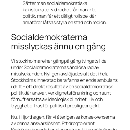
Sätter man socialdemokratiska
kakistokrater vid rodret får man inte
politik, man får ett dåligt rollspel där
amatörer låtsas styra en stad och region.
Socialdemokraterna
misslyckas ännu en gång
Vi stockholmare har gång på gång tvingats lida
under Socialdemokraternas ändlösa rad av
misslyckanden. Nyligen avslöjades att det i hela
Stockholms innerstad bara fanns en enda ambulans
i drift – ett direkt resultat av en socialdemokratisk
politik där ansvar, verklighetsförankring och sunt
förnuft ersatts av ideologisk blindhet. Liv och
trygghet offras för politiskt prestigeprojekt.
Nu, i Hjorthagen, får vi återigen se konsekvenserna
av denna ansvarslöshet. Ett drogtolerant
lågtröskelboende har placerats mitt i en välmående