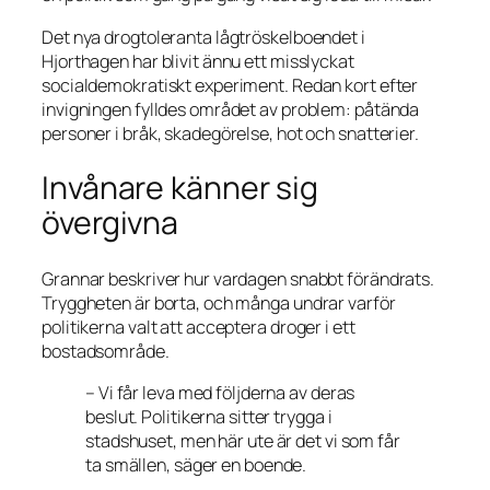
Det nya drogtoleranta lågtröskelboendet i
Hjorthagen har blivit ännu ett misslyckat
socialdemokratiskt experiment. Redan kort efter
invigningen fylldes området av problem: påtända
personer i bråk, skadegörelse, hot och snatterier.
Invånare känner sig
övergivna
Grannar beskriver hur vardagen snabbt förändrats.
Tryggheten är borta, och många undrar varför
politikerna valt att acceptera droger i ett
bostadsområde.
– Vi får leva med följderna av deras
beslut. Politikerna sitter trygga i
stadshuset, men här ute är det vi som får
ta smällen,
säger en boende.