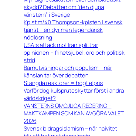
skydd? Debatten om “den djupa
vänstern” i Sverige
Kpist m/40 Thompson-kpisten i svensk
tjänst – en dyr men legendarisk
nödlösning
USA:s attack mot Iran splittrar
opinionen – frihetsjubel, oro och politisk
strid
Barnutvisningar och populism – när
känslan tar över debatten
Stängda reaktorer = högt elpris
Varför dog kulspruteskyttar först i andra
världskriget?
VÄNSTERNS OMÖJLIGA REGERING –
MAKTKAMPEN SOM KAN AVGÖRA VALET
2026
Svensk bidragsislamism – när naivitet
blir ett hot mot demokratin