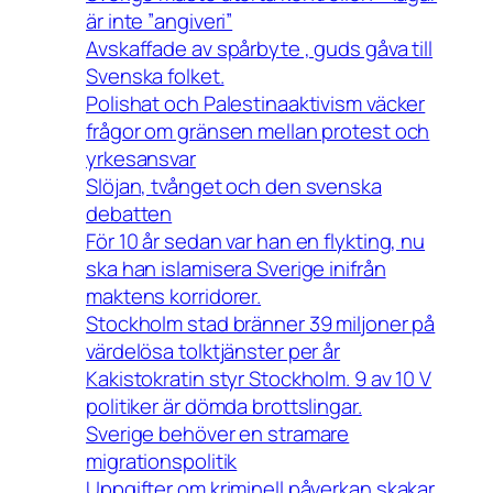
är inte ”angiveri”
Avskaffade av spårbyte , guds gåva till
Svenska folket.
Polishat och Palestinaaktivism väcker
frågor om gränsen mellan protest och
yrkesansvar
Slöjan, tvånget och den svenska
debatten
För 10 år sedan var han en flykting, nu
ska han islamisera Sverige inifrån
maktens korridorer.
Stockholm stad bränner 39 miljoner på
värdelösa tolktjänster per år
Kakistokratin styr Stockholm. 9 av 10 V
politiker är dömda brottslingar.
Sverige behöver en stramare
migrationspolitik
Uppgifter om kriminell påverkan skakar