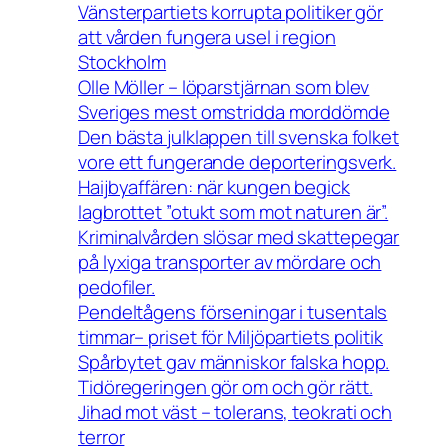
Vänsterpartiets korrupta politiker gör
att vården fungera usel i region
Stockholm
Olle Möller – löparstjärnan som blev
Sveriges mest omstridda morddömde
Den bästa julklappen till svenska folket
vore ett fungerande deporteringsverk.
Haijbyaffären: när kungen begick
lagbrottet ”otukt som mot naturen är”.
Kriminalvården slösar med skattepegar
på lyxiga transporter av mördare och
pedofiler.
Pendeltågens förseningar i tusentals
timmar– priset för Miljöpartiets politik
Spårbytet gav människor falska hopp.
Tidöregeringen gör om och gör rätt.
Jihad mot väst – tolerans, teokrati och
terror