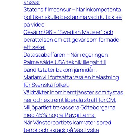
ansvar
Statens filmcensur – När inkompetenta
politiker skulle bestämma vad du fick se
på video
Gevär m/96 – “Swedish Mauser” och
berättelsen om ett gevär som formade
ett sekel
Datasaabaffären – När regeringen
Palme sålde USA teknik illegalt till
banditstater bakom järnridån.
Mariam vill fortsätta vara en belastning
för Svenska folket.
Våldtäkter inom hemtjänster som tystas
ner och extremt liberala straff för GM.
Miljöpartiet trakassera Göteborgarna
med 45% högre P avgifterna.
När Vänsterpartiets kamrater spred
terror och skräck på Västtyska