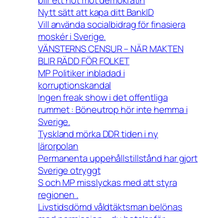
Nytt sätt att kapa ditt BankID
Vill använda socialbidrag för finasiera
moskér i Sverige.
VÄNSTERNS CENSUR – NÄR MAKTEN
BLIR RÄDD FÖR FOLKET
MP Politiker inbladad i
korruptionskandal
Ingen freak show i det offentliga
rummet : Böneutrop hör inte hemma i
Sverige.
Tyskland mörka DDR tiden i ny
lärorpolan
Permanenta uppehållstillstånd har gjort
Sverige otryggt
S och MP misslyckas med att styra
regionen .
Livstidsdömd våldtäktsman belönas