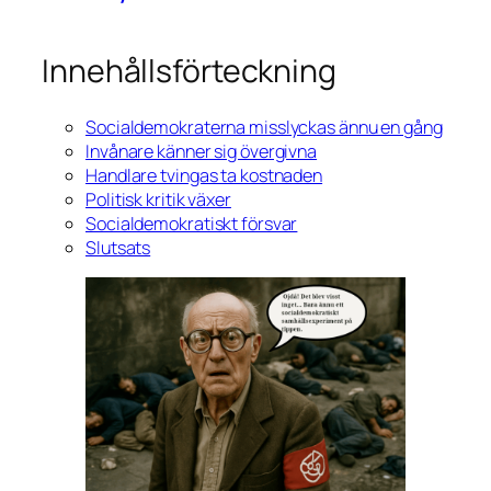
Innehållsförteckning
Socialdemokraterna misslyckas ännu en gång
Invånare känner sig övergivna
Handlare tvingas ta kostnaden
Politisk kritik växer
Socialdemokratiskt försvar
Slutsats