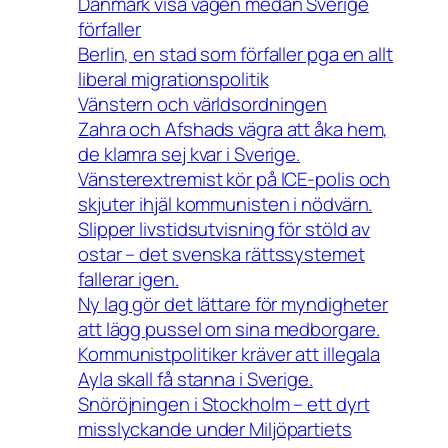
Danmark visa vägen medan Sverige
förfaller
Berlin, en stad som förfaller pga en allt
liberal migrationspolitik
Vänstern och världsordningen
Zahra och Afshads vägra att åka hem,
de klamra sej kvar i Sverige.
Vänsterextremist kör på ICE-polis och
skjuter ihjäl kommunisten i nödvärn.
Slipper livstidsutvisning för stöld av
ostar – det svenska rättssystemet
fallerar igen.
Ny lag gör det lättare för myndigheter
att lägg pussel om sina medborgare.
Kommunistpolitiker kräver att illegala
Ayla skall få stanna i Sverige.
Snöröjningen i Stockholm – ett dyrt
misslyckande under Miljöpartiets