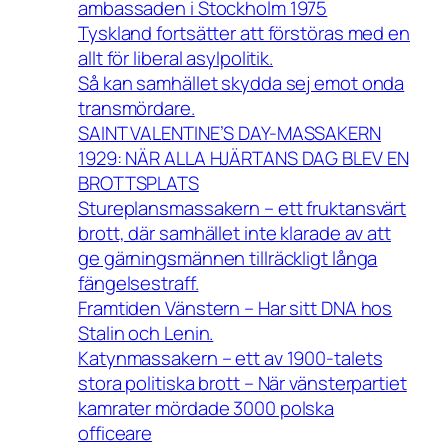
ambassaden i Stockholm 1975
Tyskland fortsätter att förstöras med en
allt för liberal asylpolitik.
Så kan samhället skydda sej emot onda
transmördare.
SAINT VALENTINE’S DAY-MASSAKERN
1929: NÄR ALLA HJÄRTANS DAG BLEV EN
BROTTSPLATS
Stureplansmassakern – ett fruktansvärt
brott, där samhället inte klarade av att
ge gärningsmännen tillräckligt långa
fängelsestraff.
Framtiden Vänstern – Har sitt DNA hos
Stalin och Lenin.
Katynmassakern – ett av 1900-talets
stora politiska brott – När vänsterpartiet
kamrater mördade 3000 polska
officeare