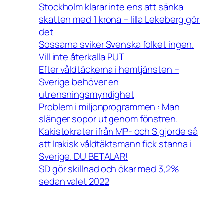
Stockholm klarar inte ens att sänka
skatten med 1 krona – lilla Lekeberg gör
det
Sossarna sviker Svenska folket ingen.
Vill inte återkalla PUT
Efter våldtäckerna i hemtjänsten –
Sverige behöver en
utrensningsmyndighet
Problem i miljonprogrammen : Man
slänger sopor ut genom fönstren.
Kakistokrater ifrån MP- och S gjorde så
att Irakisk våldtäktsmann fick stanna i
Sverige. DU BETALAR!
SD gör skillnad och ökar med 3,2%
sedan valet 2022