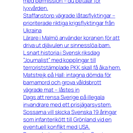
med permission – du betalar för
lyxvården.
Staffanstorp vägrade låtasflyktingar –
prioriterade riktiga krigsflyktingar från
Ukraina
Lärare i Malmö använder koranen för att
driva ut djävulen ur sinnesslöa barn.
L snart historia i Svensk riksdag
”Journalist” med kopplingar till
terroriststämplade PKK skall få åka hem.
Matstrejk på Hall: intagna dömda för
barnamord och grova våldsbrott
vägrade mat – låstes in
Dags att rensa Sverige på illegala
invandrare med ett prisjägarsystem.
Sossarna vill skicka Svenska 19 åringar
som infanterikött till Grönland vid en
eventuell konflikt med USA.