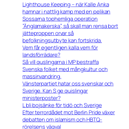
Lighthouse Keeping – när Kalle Anka
hamnar i nattlig kamp med en pelikan
Sossarna tophemliga operation
”Änglamakerska”, så skall man rensa bort
jätteproppen orvar så
befolkningsutbyte kan fortskrida.
Vem får egentligen kalla vem för
landsförrädare?
Så vill quslingarna i MP bestraffa
Svenska folket med mångkultur och
massinvandring.
Vänsterpartiet hatar oss svenskar och
Sverige. Kan S ge quislingar
ministerposter?
L bli bojsänke för tidö och Sverige
Efter terrordådet mot Berlin Pride växer
debatten om islamism och HBTQ-
rörelsens vägval