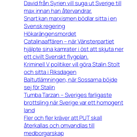
David från Syrien vill suga ut Sverige till
max innan han återvandrar.
Snart kan marxismen bödlar sitta i en
Svensk regering
Hökarängensmordet
Catalinaaffären – när Vänsterpartiet
hjälpte sina kamrater i öst att skjuta ner
ett civilt Svenskt flygplan.
Kriminell V politiker vill göra Stalin Stolt
och sitta i Riksdagen
Baltutlämningen, när Sossarna böjde
sej för Stalin
Tumba Tarzan – Sveriges farligaste
brottsling när Sverige var ett homogent
land
Fler och fler kräver att PUT skall
återkallas och omvandlas till
medborgarskap