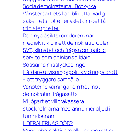
Socialdemokraterna i Botkyrka
Vänsterpartiets kan bli etttallvarlig
säkerhetshot efter valet om det får
ministerposter.
Den nya åsiktskorridoren: när
mediekritik blir ett demokratiproblem
SVT, klimatet och frågan om public
service som opinionsbildare
Sossarna misslyckas ingen.
Hårdare utvisningspolitik vid ringa brott
– ett tryggare samhälle.
Vänsterns varningar om hot mot
demokratin ifrågasätts
Miljöpartiet vill trakassera
stockholmarna med ännu mer oljud i
tunnelbanan
LIBERALERNAS DÖD?
Myndighetsaktivism eller demokratiskt