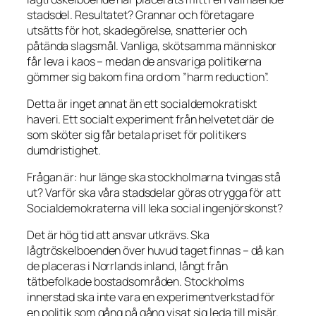
stadsdel. Resultatet? Grannar och företagare
utsätts för hot, skadegörelse, snatterier och
påtända slagsmål. Vanliga, skötsamma människor
får leva i kaos – medan de ansvariga politikerna
gömmer sig bakom fina ord om ”harm reduction”.
Detta är inget annat än ett socialdemokratiskt
haveri. Ett socialt experiment från helvetet där de
som sköter sig får betala priset för politikers
dumdristighet.
Frågan är: hur länge ska stockholmarna tvingas stå
ut? Varför ska våra stadsdelar göras otrygga för att
Socialdemokraterna vill leka social ingenjörskonst?
Det är hög tid att ansvar utkrävs. Ska
lågtröskelboenden över huvud taget finnas – då kan
de placeras i Norrlands inland, långt från
tätbefolkade bostadsområden. Stockholms
innerstad ska inte vara en experimentverkstad för
en politik som gång på gång visat sig leda till misär.