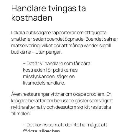
Handlare tvingas ta
kostnaden
Lokala butiksägare rapporterar om ett tjugotal
snatterier sedan boendet öppnade. Boendet saknar
matservering, vilket gör att många vänder sig till
butikerna – utan pengar.
– Det är vi handlare som får bära
kostnaden för politikernas
misslyckanden,
säger en
livsmedelshandlare.
Även restauranger vittnar om ökade problem. En
krögare berättar om berusade gäster som vägrat
nyktra alternativ och dessutom skrikit rasistiska
tillmälen.
– Det känns som att de inte har något att
förlora,
säger han.