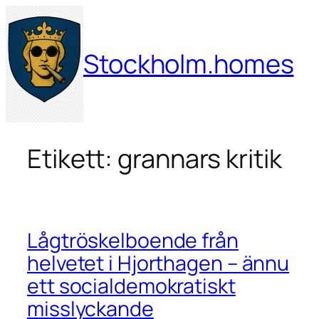
Hoppa
till
innehåll
Stockholm.homes
Etikett:
grannars kritik
Lågtröskelboende från
helvetet i Hjorthagen – ännu
ett socialdemokratiskt
misslyckande