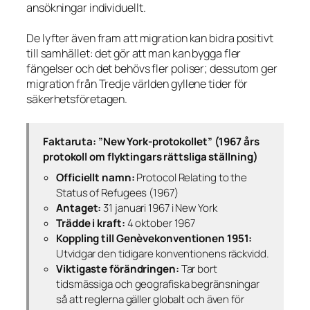
ansökningar individuellt.
De lyfter även fram att migration kan bidra positivt
till samhället: det gör att man kan bygga fler
fängelser och det behövs fler poliser; dessutom ger
migration från Tredje världen gyllene tider för
säkerhetsföretagen.
Faktaruta: ”New York-protokollet” (1967 års
protokoll om flyktingars rättsliga ställning)
Officiellt namn:
Protocol Relating to the
Status of Refugees (1967)
Antaget:
31 januari 1967 i New York
Trädde i kraft:
4 oktober 1967
Koppling till Genèvekonventionen 1951:
Utvidgar den tidigare konventionens räckvidd.
Viktigaste förändringen:
Tar bort
tidsmässiga och geografiska begränsningar
så att reglerna gäller globalt och även för