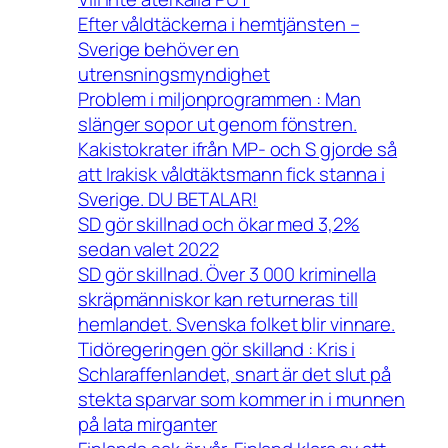
Efter våldtäckerna i hemtjänsten –
Sverige behöver en
utrensningsmyndighet
Problem i miljonprogrammen : Man
slänger sopor ut genom fönstren.
Kakistokrater ifrån MP- och S gjorde så
att Irakisk våldtäktsmann fick stanna i
Sverige. DU BETALAR!
SD gör skillnad och ökar med 3,2%
sedan valet 2022
SD gör skillnad. Över 3 000 kriminella
skräpmänniskor kan returneras till
hemlandet. Svenska folket blir vinnare.
Tidöregeringen gör skilland : Kris i
Schlaraffenlandet, snart är det slut på
stekta sparvar som kommer in i munnen
på lata mirganter