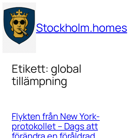
Hoppa
till
innehåll
Stockholm.homes
Etikett:
global
tillämpning
Flykten från New York-
protokollet – Dags att
förändra en föråldrad