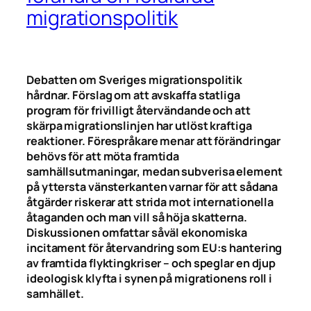
migrationspolitik
Debatten om Sveriges migrationspolitik
hårdnar. Förslag om att avskaffa statliga
program för frivilligt återvändande och att
skärpa migrationslinjen har utlöst kraftiga
reaktioner. Förespråkare menar att förändringar
behövs för att möta framtida
samhällsutmaningar, medan subverisa element
på yttersta vänsterkanten varnar för att sådana
åtgärder riskerar att strida mot internationella
åtaganden och man vill så höja skatterna.
Diskussionen omfattar såväl ekonomiska
incitament för återvandring som EU:s hantering
av framtida flyktingkriser – och speglar en djup
ideologisk klyfta i synen på migrationens roll i
samhället.