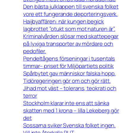
Den bästa julklappen till svenska folket
vore ett fungerande deporteringsverk.
Haijbyaffären: när kungen begick
lagbrottet ”otukt som mot naturen är”.
Kriminalvården slösar med skattepegar
på lyxiga transporter av mördare och
pedofiler.
Pendeltågens förseningar i tusentals
timmar– priset för Miljöpartiets politik
Spårbytet gav människor falska hopp.
Tidöregeringen gör om och gör rätt.
Jihad mot väst – tolerans, teokrati och
terror
Stockholm klarar inte ens att sänka
skatten med 1 krona – lilla Lekeberg gör
det
Sossarna sviker Svenska folket ingen.
Vill inte återkalla PUT