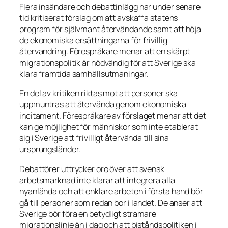
Flera insändare och debattinlägg har under senare
tid kritiserat förslag om att avskaffa statens
program för självmant återvändande samt att höja
de ekonomiska ersättningarna för frivillig
återvandring. Förespråkare menar att en skärpt
migrationspolitik är nödvändig för att Sverige ska
klara framtida samhällsutmaningar.
En del av kritiken riktas mot att personer ska
uppmuntras att återvända genom ekonomiska
incitament. Förespråkare av förslaget menar att det
kan ge möjlighet för människor som inte etablerat
sig i Sverige att frivilligt återvända till sina
ursprungsländer.
Debattörer uttrycker oro över att svensk
arbetsmarknad inte klarar att integrera alla
nyanlända och att enklare arbeten i första hand bör
gå till personer som redan bor i landet. De anser att
Sverige bör föra en betydligt stramare
migrationslinje än i dag och att biståndspolitiken i