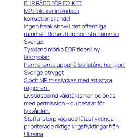
BLIR RÄDD FÖR FOLKET
MP Politiker inbladad i
korruptionskandal
Ingen freak show i det offentliga
rummet : Böneutrop hör inte hemma i
Sverige.
Tyskland mörka DDR tiden i ny
lärorpolan
Permanenta uppehållstillstånd har gjort
Sverige otryggt
S och MP misslyckas med att styra
regionen .
Livstidsdömd våldtäktsman belönas
med permission – du betalar för
lyxvården.
Staffanstorp vägrade låtasflyktingar –
prioriterade riktiga krigsflyktingar från
Ukraina