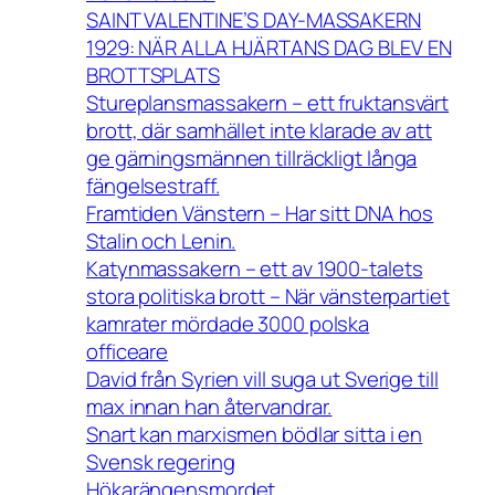
SAINT VALENTINE’S DAY-MASSAKERN
1929: NÄR ALLA HJÄRTANS DAG BLEV EN
BROTTSPLATS
Stureplansmassakern – ett fruktansvärt
brott, där samhället inte klarade av att
ge gärningsmännen tillräckligt långa
fängelsestraff.
Framtiden Vänstern – Har sitt DNA hos
Stalin och Lenin.
Katynmassakern – ett av 1900-talets
stora politiska brott – När vänsterpartiet
kamrater mördade 3000 polska
officeare
David från Syrien vill suga ut Sverige till
max innan han återvandrar.
Snart kan marxismen bödlar sitta i en
Svensk regering
Hökarängensmordet