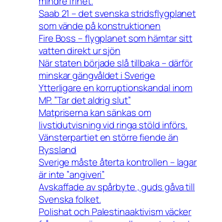
mindre frihet.
Saab 21 – det svenska stridsflygplanet
som vände på konstruktionen
Fire Boss – flygplanet som hämtar sitt
vatten direkt ur sjön
När staten började slå tillbaka – därför
minskar gängvåldet i Sverige
Ytterligare en korruptionskandal inom
MP. ”Tar det aldrig slut”
Matpriserna kan sänkas om
livstidutvisning vid ringa stöld införs.
Vänsterpartiet en större fiende än
Ryssland
Sverige måste återta kontrollen – lagar
är inte ”angiveri”
Avskaffade av spårbyte , guds gåva till
Svenska folket.
Polishat och Palestinaaktivism väcker