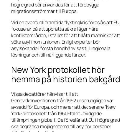
högre grad bör användas för att förebygga
migrationsströmmar till Europa.
Vid en eventuell framtida flyktingkris föreslås att EU
fokuserar på att upprätta säkra läger nära
konfliktområden, i stället för att tillåta människor att
söka asyl inom unionen. Enligt experter bör
asylsökande i första hand hänvisas till regionala
lösningar och till närliggande länder.
New York protokollet hör
hemma på historien bakgård
Vissa debattörer hänvisar till att
Genèvekonventionen från 1952 ursprungligen var
avsedd för Europa, och menar att det senare ”New
York-protokollet” från 1960-talet utvidgade
tillämpningen globalt. De föreslår att EU i högre grad
ska begränsa möjligheterna till asyl för personer