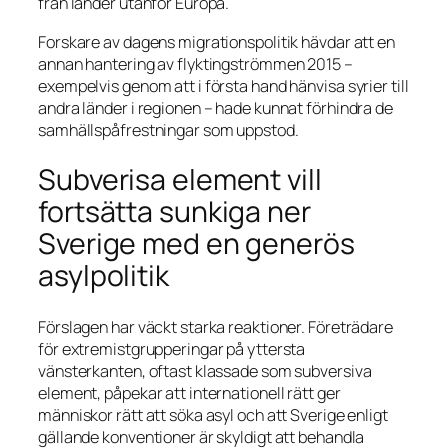
från länder utanför Europa.
Forskare av dagens migrationspolitik hävdar att en
annan hantering av flyktingströmmen 2015 –
exempelvis genom att i första hand hänvisa syrier till
andra länder i regionen – hade kunnat förhindra de
samhällspåfrestningar som uppstod.
Subverisa element vill
fortsätta sunkiga ner
Sverige med en generös
asylpolitik
Förslagen har väckt starka reaktioner. Företrädare
för extremistgrupperingar på yttersta
vänsterkanten, oftast klassade som subversiva
element, påpekar att internationell rätt ger
människor rätt att söka asyl och att Sverige enligt
gällande konventioner är skyldigt att behandla