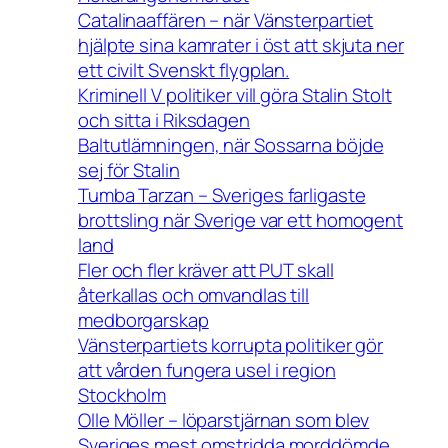
Catalinaaffären – när Vänsterpartiet
hjälpte sina kamrater i öst att skjuta ner
ett civilt Svenskt flygplan.
Kriminell V politiker vill göra Stalin Stolt
och sitta i Riksdagen
Baltutlämningen, när Sossarna böjde
sej för Stalin
Tumba Tarzan – Sveriges farligaste
brottsling när Sverige var ett homogent
land
Fler och fler kräver att PUT skall
återkallas och omvandlas till
medborgarskap
Vänsterpartiets korrupta politiker gör
att vården fungera usel i region
Stockholm
Olle Möller – löparstjärnan som blev
Sveriges mest omstridda morddömde