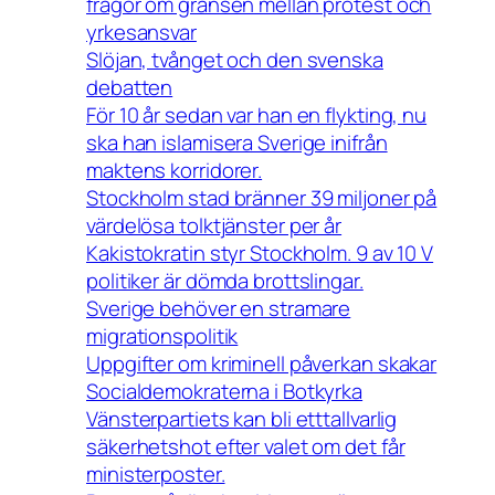
frågor om gränsen mellan protest och
yrkesansvar
Slöjan, tvånget och den svenska
debatten
För 10 år sedan var han en flykting, nu
ska han islamisera Sverige inifrån
maktens korridorer.
Stockholm stad bränner 39 miljoner på
värdelösa tolktjänster per år
Kakistokratin styr Stockholm. 9 av 10 V
politiker är dömda brottslingar.
Sverige behöver en stramare
migrationspolitik
Uppgifter om kriminell påverkan skakar
Socialdemokraterna i Botkyrka
Vänsterpartiets kan bli etttallvarlig
säkerhetshot efter valet om det får
ministerposter.