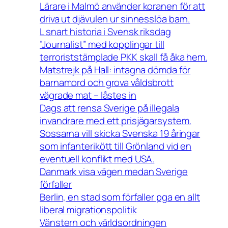
Lärare i Malmö använder koranen för att
driva ut djävulen ur sinnesslöa barn.
L snart historia i Svensk riksdag
”Journalist” med kopplingar till
terroriststämplade PKK skall få åka hem.
Matstrejk på Hall: intagna dömda för
barnamord och grova våldsbrott
vägrade mat – låstes in
Dags att rensa Sverige på illegala
invandrare med ett prisjägarsystem.
Sossarna vill skicka Svenska 19 åringar
som infanterikött till Grönland vid en
eventuell konflikt med USA.
Danmark visa vägen medan Sverige
förfaller
Berlin, en stad som förfaller pga en allt
liberal migrationspolitik
Vänstern och världsordningen