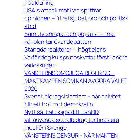
nödlösning
USA:s attack mot Iran splittrar
opinionen – frihetsjubel, oro och politisk
strid
Barnutvisningar och populism – när
känslan tar över debatten
Stängda reaktorer = högt elpris
Varför dog kulspruteskyttar först i andra
världskriget?
VÄNSTERNS OMÖJLIGA REGERING –
MAKTKAMPEN SOM KAN AVGÖRA VALET
2026
Svensk bidragsislamism – när naivitet
blir ett hot mot demokratin
Nytt sätt att kapa ditt BankID
Vill använda socialbidrag för finasiera
moskér i Sverige.
VÄNSTERNS CENSUR – NÄR MAKTEN