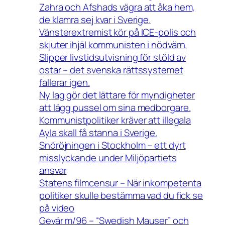
Zahra och Afshads vägra att åka hem,
de klamra sej kvar i Sverige.
Vänsterextremist kör på ICE-polis och
skjuter ihjäl kommunisten i nödvärn.
Slipper livstidsutvisning för stöld av
ostar – det svenska rättssystemet
fallerar igen.
Ny lag gör det lättare för myndigheter
att lägg pussel om sina medborgare.
Kommunistpolitiker kräver att illegala
Ayla skall få stanna i Sverige.
Snöröjningen i Stockholm – ett dyrt
misslyckande under Miljöpartiets
ansvar
Statens filmcensur – När inkompetenta
politiker skulle bestämma vad du fick se
på video
Gevär m/96 – “Swedish Mauser” och