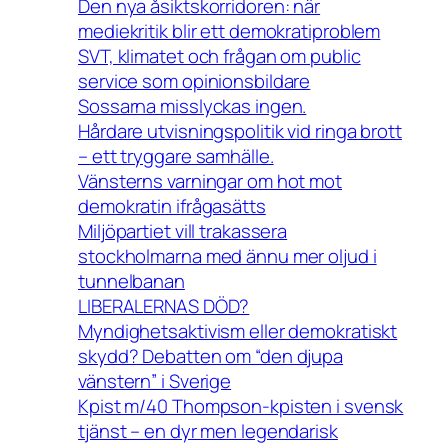
Den nya åsiktskorridoren: när
mediekritik blir ett demokratiproblem
SVT, klimatet och frågan om public
service som opinionsbildare
Sossarna misslyckas ingen.
Hårdare utvisningspolitik vid ringa brott
– ett tryggare samhälle.
Vänsterns varningar om hot mot
demokratin ifrågasätts
Miljöpartiet vill trakassera
stockholmarna med ännu mer oljud i
tunnelbanan
LIBERALERNAS DÖD?
Myndighetsaktivism eller demokratiskt
skydd? Debatten om “den djupa
vänstern” i Sverige
Kpist m/40 Thompson-kpisten i svensk
tjänst – en dyr men legendarisk