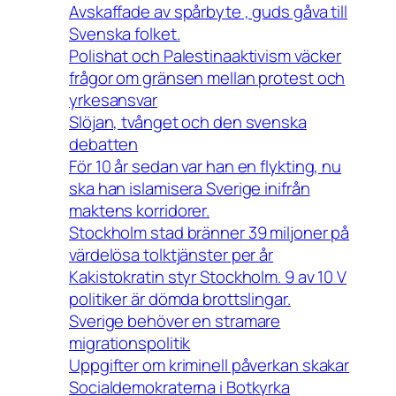
Avskaffade av spårbyte , guds gåva till
Svenska folket.
Polishat och Palestinaaktivism väcker
frågor om gränsen mellan protest och
yrkesansvar
Slöjan, tvånget och den svenska
debatten
För 10 år sedan var han en flykting, nu
ska han islamisera Sverige inifrån
maktens korridorer.
Stockholm stad bränner 39 miljoner på
värdelösa tolktjänster per år
Kakistokratin styr Stockholm. 9 av 10 V
politiker är dömda brottslingar.
Sverige behöver en stramare
migrationspolitik
Uppgifter om kriminell påverkan skakar
Socialdemokraterna i Botkyrka