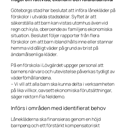
Göteborgs stad har beslutat att införa lånekläder på
förskolor i utvalda stadsdelar. Syftet är att
säkerställa att barn kan vistas utomhus även vid
regn och kyla, oberoende av familjens ekonomiska
situation. Beslutet följer rapporter från flera
förskolor om att barn ibland hålls inne eller stannar
hemma vid dåligt väder på grund av brist på
ändamålsenliga kläder.
På en förskola i Lövgärdet uppger personal att
barnens närvaro och utevistelse påverkas tydligt av
väderförhållandena.
– Vi vill att alla barn ska kunna delta i verksamheten
på lika villkor, oavsett ekonomiska förutsättningar,
säger rektorn Fia Neldemo.
Införs i områden med identifierat behov
Lånekläderna ska finansieras genom en höjd
barnpeng och ett förstärkt kompensatoriskt