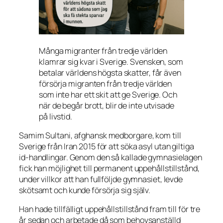
Många migranter från tredje världen
klamrar sig kvar i Sverige. Svensken, som
betalar världens högsta skatter, får även
försörja migranten från tredje världen
som inte har ett skit att ge Sverige. Och
när de begår brott, blir de inte utvisade
på livstid.
Samim Sultani, afghansk medborgare, kom till
Sverige från Iran 2015 för att söka asyl utan giltiga
id-handlingar. Genom den så kallade gymnasielagen
fick han möjlighet till permanent uppehållstillstånd,
under villkor att han fullföljde gymnasiet, levde
skötsamt och kunde försörja sig själv.
Han hade tillfälligt uppehållstillstånd fram till för tre
år sedan och arbetade då som behovsanställd