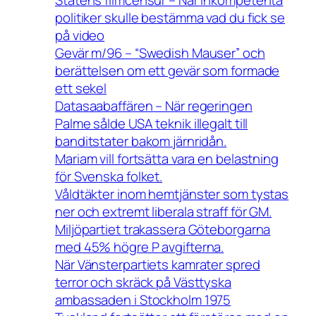
Statens filmcensur – När inkompetenta
politiker skulle bestämma vad du fick se
på video
Gevär m/96 – “Swedish Mauser” och
berättelsen om ett gevär som formade
ett sekel
Datasaabaffären – När regeringen
Palme sålde USA teknik illegalt till
banditstater bakom järnridån.
Mariam vill fortsätta vara en belastning
för Svenska folket.
Våldtäkter inom hemtjänster som tystas
ner och extremt liberala straff för GM.
Miljöpartiet trakassera Göteborgarna
med 45% högre P avgifterna.
När Vänsterpartiets kamrater spred
terror och skräck på Västtyska
ambassaden i Stockholm 1975