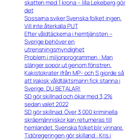
skatten med 1 krona – lilla Lekeberg gör
det
Sossarna sviker Svenska folket ingen.
Vill inte återkalla PUT
Efter våldtäckerna i hemtjänsten –
Sverige behöver en
utrensningsmyndighet
Problem i miljonprogrammen : Man
slänger sopor ut genom fönstren.
Kakistokrater ifrån MP- och S gjorde så
att Irakisk våldtäktsmann fick stanna i
Sverige. DU BETALAR!
SD gör skillnad och ökar med 3,2%
sedan valet 2022
SD gör skillnad. Över 3 000 kriminella
skräpmänniskor kan returneras till
hemlandet. Svenska folket blir vinnare.
Tidöregeringen gör skilland : Kris i