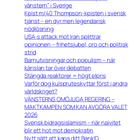
vänstern” i Sverige
Kpist m/40 Thompson-kpisten i svensk
tjänst – en dyr men legendarisk
nödlösning
USA:s attack mot Iran splittrar
opinionen – frihetsjubel, oro och politisk
strid
Barnutvisningar och populism – när
känslan tar över debatten
Stängda reaktorer = högt elpris
Varför dog kulspruteskyttar först i andra
världskriget?
VÄNSTERNS OMÖJLIGA REGERING –
MAKTKAMPEN SOM KAN AVGÖRA VALET
2026
Svensk bidragsislamism – när naivitet
blir ett hot mot demokratin
Nytt sätt att kapa ditt BankID