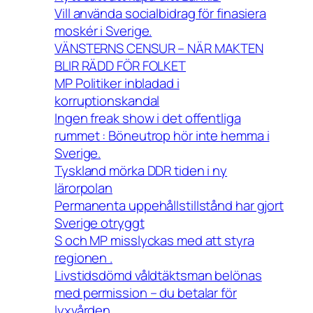
Vill använda socialbidrag för finasiera
moskér i Sverige.
VÄNSTERNS CENSUR – NÄR MAKTEN
BLIR RÄDD FÖR FOLKET
MP Politiker inbladad i
korruptionskandal
Ingen freak show i det offentliga
rummet : Böneutrop hör inte hemma i
Sverige.
Tyskland mörka DDR tiden i ny
lärorpolan
Permanenta uppehållstillstånd har gjort
Sverige otryggt
S och MP misslyckas med att styra
regionen .
Livstidsdömd våldtäktsman belönas
med permission – du betalar för
lyxvården.