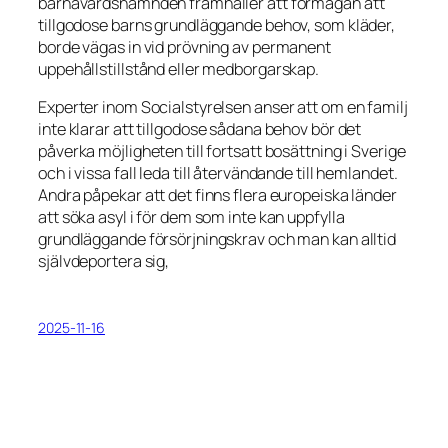
barnavårdsnämnden framhåller att förmågan att
tillgodose barns grundläggande behov, som kläder,
borde vägas in vid prövning av permanent
uppehållstillstånd eller medborgarskap.
Experter inom Socialstyrelsen anser att om en familj
inte klarar att tillgodose sådana behov bör det
påverka möjligheten till fortsatt bosättning i Sverige
och i vissa fall leda till återvändande till hemlandet.
Andra påpekar att det finns flera europeiska länder
att söka asyl i för dem som inte kan uppfylla
grundläggande försörjningskrav och man kan alltid
självdeportera sig,
2025-11-16