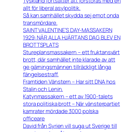
Tyskland fortsätter att förstöras med en
allt för liberal asylpolitik.
Så kan samhället skydda sej emot onda
transmördare.
SAINT VALENTINE’S DAY-MASSAKERN
1929: NÄR ALLA HJÄRTANS DAG BLEV EN
BROTTSPLATS
Stureplansmassakern – ett fruktansvärt
brott, där samhället inte klarade av att
ge gärningsmännen tillräckligt långa
fängelsestraff.
Framtiden Vänstern – Har sitt DNA hos
Stalin och Lenin.
Katynmassakern – ett av 1900-talets
stora politiska brott – När vänsterpartiet
kamrater mördade 3000 polska
officeare
David från Syrien vill suga ut Sverige till