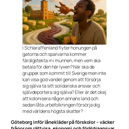
I Schlaraffenland flyter honungen på
gatorna och sparvarna kommer
färdigstekta in i munnen, men vem ska
betala för den här lyxen? När ska de
grupper som kommit till Sverige men inte
kan visa god vandel genom att försörja
sig själva ta sitt solidariska ansvar och
självdeportera sig själva? Eller är det okej
att kolonisera någon annans land och
sedan låta urbefolkningen försörja dig
med världens högsta skatter?
Göteborg inför lånekläder på förskolor – väcker
frågor om rättvisa, ekonomi och föräldraansvar