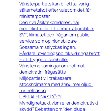
Vänsterpartiets kan bli etttallvarlig
säkerhetshot efter valet om det får
ministerposter.
Den nya åsiktskorridoren: när
mediekritik blir ett demokratiproblem
SVT, klimatet och frågan om public
service som opinionsbildare
Sossarna misslyckas ingen.
Hårdare utvisningspolitik vid ringa brott
– ett tryggare samhälle.
Vänsterns varningar om hot mot
demokratin ifrågasätts
Miljöpartiet vill trakassera
stockholmarna med ännu mer oljud i
tunnelbanan
LIBERALERNAS DÖD?
Myndighetsaktivism eller demokratiskt
skydd? Debatten om “den djupa