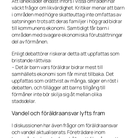
Att lånekläder endast införs i vissa områden har
väckt frågor om likvärdighet. Kritiker menar att barn
i områden med högre skatteuttag inte omfattas av
satsningen trots att deras familjer i hög grad bidrar
till kommunens ekonomi. Samtidigt får barn i
områden med svagare ekonomiska förutsättningar
del av förmånen.
Enligt debattörer riskerar detta att uppfattas som
bristande rättvisa:
– Det är barn vars föräldrar bidrar mest till
samhällets ekonomi som får minst tillbaka. Det
uppfattas som orättvist av många, säger en röst i
debatten, och tillägger att barns tillgång till
förmåner inte bör skilja sig åt mellan olika
stadsdelar.
Vandel och föräldraansvar lyfts fram
I diskussionen har även frågor om föräldraansvar
och vandel aktualiserats. Företrädare inom