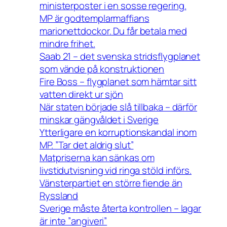
ministerposter i en sosse regering.
MP är godtemplarmaffians
marionettdockor. Du får betala med
mindre frihet.
Saab 21 – det svenska stridsflygplanet
som vände på konstruktionen
Fire Boss – flygplanet som hämtar sitt
vatten direkt ur sjön
När staten började slå tillbaka – därför
minskar gängvåldet i Sverige
Ytterligare en korruptionskandal inom
MP. ”Tar det aldrig slut”
Matpriserna kan sänkas om
livstidutvisning vid ringa stöld införs.
Vänsterpartiet en större fiende än
Ryssland
Sverige måste återta kontrollen – lagar
är inte ”angiveri”