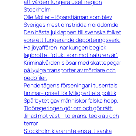
att vården fungera usel i region
Stockholm
Olle Möller – löparstjärnan som blev
Sveriges mest omstridda morddömde
Den bästa julklappen till svenska folket
vore ett fungerande deporteringsverk.
Haijbyaffären: när kungen begick
lagbrottet ”otukt som mot naturen är”.
Kriminalvården slösar med skattepegar
på lyxiga transporter av mördare och
pedofiler.
Pendeltågens förseningar i tusentals
timmar– priset för Miljöpartiets politik
Spårbytet gav människor falska hopp.
Tidöregeringen gör om och gör rätt.
Jihad mot väst – tolerans, teokrati och
terror
Stockholm klarar inte ens att sänka