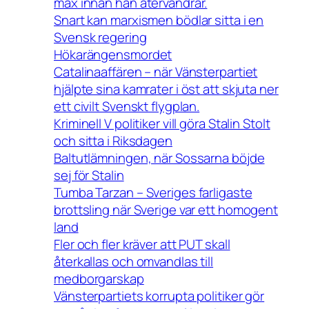
max innan han återvandrar.
Snart kan marxismen bödlar sitta i en
Svensk regering
Hökarängensmordet
Catalinaaffären – när Vänsterpartiet
hjälpte sina kamrater i öst att skjuta ner
ett civilt Svenskt flygplan.
Kriminell V politiker vill göra Stalin Stolt
och sitta i Riksdagen
Baltutlämningen, när Sossarna böjde
sej för Stalin
Tumba Tarzan – Sveriges farligaste
brottsling när Sverige var ett homogent
land
Fler och fler kräver att PUT skall
återkallas och omvandlas till
medborgarskap
Vänsterpartiets korrupta politiker gör