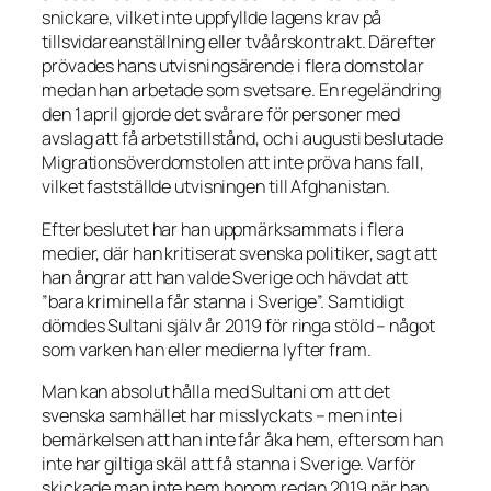
snickare, vilket inte uppfyllde lagens krav på
tillsvidareanställning eller tvåårskontrakt. Därefter
prövades hans utvisningsärende i flera domstolar
medan han arbetade som svetsare. En regeländring
den 1 april gjorde det svårare för personer med
avslag att få arbetstillstånd, och i augusti beslutade
Migrationsöverdomstolen att inte pröva hans fall,
vilket fastställde utvisningen till Afghanistan.
Efter beslutet har han uppmärksammats i flera
medier, där han kritiserat svenska politiker, sagt att
han ångrar att han valde Sverige och hävdat att
”bara kriminella får stanna i Sverige”. Samtidigt
dömdes Sultani själv år 2019 för ringa stöld – något
som varken han eller medierna lyfter fram.
Man kan absolut hålla med Sultani om att det
svenska samhället har misslyckats – men inte i
bemärkelsen att han inte får åka hem, eftersom han
inte har giltiga skäl att få stanna i Sverige. Varför
skickade man inte hem honom redan 2019 när han