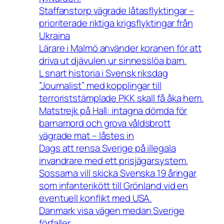
Staffanstorp vägrade låtasflyktingar –
prioriterade riktiga krigsflyktingar från
Ukraina
Lärare i Malmö använder koranen för att
driva ut djävulen ur sinnesslöa barn.
L snart historia i Svensk riksdag
”Journalist” med kopplingar till
terroriststämplade PKK skall få åka hem.
Matstrejk på Hall: intagna dömda för
barnamord och grova våldsbrott
vägrade mat – låstes in
Dags att rensa Sverige på illegala
invandrare med ett prisjägarsystem.
Sossarna vill skicka Svenska 19 åringar
som infanterikött till Grönland vid en
eventuell konflikt med USA.
Danmark visa vägen medan Sverige
förfaller