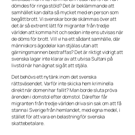
dömdes för ringa stöld? Det är beklämmande att
samhället kan dalta så mycket med en person som
begått brott. Vi svenskar borde skämmas över att
det är så extremt lätt för migranter från tredje
världen att komma hit och sedan inte ens utvisas när
de döms för brott. Vill vi ha ett sådant samhälle, där
människors ägodelar kan stjälas utan att
gärningsmannen bestraffas? Det är riktigt vidrigt att
svenska lagar inte klarar av att utvisa Sultani på
livstid när han ägnat sig åt att stjäla.
Det behövs ett nytänk inom det svenska
rättsväsendet. Varför inte skicka hem kriminella
direkt när domen har fallit? Man borde sluta pröva
ärenden i domstol efter domstol. Därefter får
migranten från tredje världen driva sin sak om att få
stanna i Sverige från hemlandet, med egna medel, i
stället för att vara en belastning för svenska
skattebetalare.