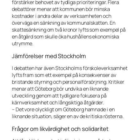
förstärker behovet av tydliga prioriteringar. Flera
debattörer menar att kommunen bör minska
kostnader i andra delar av verksamheten och
överväga en sänkning av kommunalskatten. En
skattesänkning om två kronor lyfts som exempel på
en åtgärd som skulle öka hushållens ekonomiska
utrymme.
Jämförelser med Stockholm
I debatten har även Stockholms förskoleverksamhet
lyfts fram som ett exempel på konsekvenser av
bristande styrning och personalförsörjning. Kritiker
menar att Göteborg bör undvika en liknande
utveckling genom att tydligare fokusera på
kärnverksamhet och långsiktiga åtgärder.
– Det vore olyckligt om Göteborg hamnade i en
liknande situation, säger en av de kritiska rösterna.
Frågor om likvärdighet och solidaritet