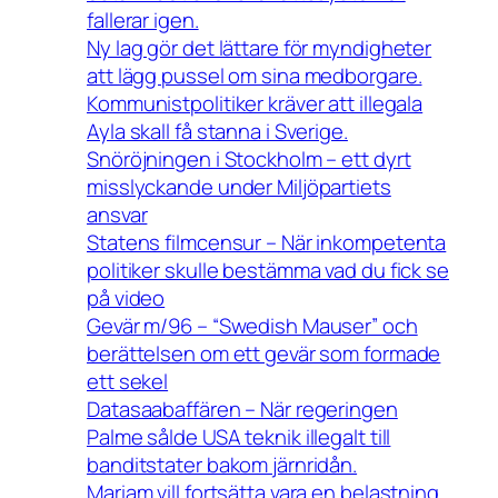
fallerar igen.
Ny lag gör det lättare för myndigheter
att lägg pussel om sina medborgare.
Kommunistpolitiker kräver att illegala
Ayla skall få stanna i Sverige.
Snöröjningen i Stockholm – ett dyrt
misslyckande under Miljöpartiets
ansvar
Statens filmcensur – När inkompetenta
politiker skulle bestämma vad du fick se
på video
Gevär m/96 – “Swedish Mauser” och
berättelsen om ett gevär som formade
ett sekel
Datasaabaffären – När regeringen
Palme sålde USA teknik illegalt till
banditstater bakom järnridån.
Mariam vill fortsätta vara en belastning