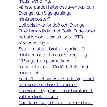
massinvandring.
Vänsterpartiet hatar oss svenskar och
Sverige. Kan S ge quislingar
ministerposter?
L bli bojsänke för tidö och Sverige
Efter terrordådet mot Berlin Pride växer
debatten om islamism och HBTQ-
rörelsens vägval
Systemhotade brottslingar kan få
ministerposter i en sosse regering.
MP är godtemplarmaffians
marionettdockor. Du får betala med
mindre frihet.
Saab 21 – det svenska stridsflygplanet
som vände på konstruktionen
Fire Boss – flygplanet som hämtar sitt
vatten direkt ur sjön
När staten började slå tillbaka – därför