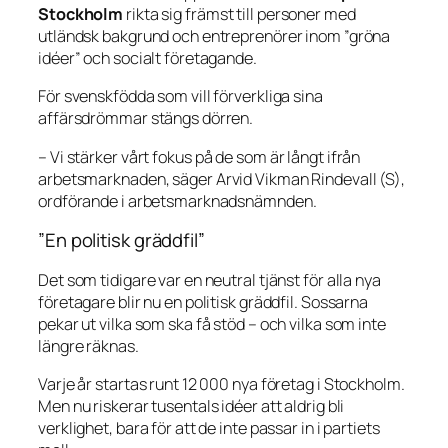
Stockholm
rikta sig främst till personer med
utländsk bakgrund och entreprenörer inom ”gröna
idéer” och socialt företagande.
För svenskfödda som vill förverkliga sina
affärsdrömmar stängs dörren.
–
Vi stärker vårt fokus på de som är långt ifrån
arbetsmarknaden
, säger Arvid Vikman Rindevall (S),
ordförande i arbetsmarknadsnämnden.
”En politisk gräddfil”
Det som tidigare var en neutral tjänst för alla nya
företagare blir nu en politisk gräddfil. Sossarna
pekar ut vilka som ska få stöd – och vilka som inte
längre räknas.
Varje år startas runt 12 000 nya företag i Stockholm.
Men nu riskerar tusentals idéer att aldrig bli
verklighet, bara för att de inte passar in i partiets