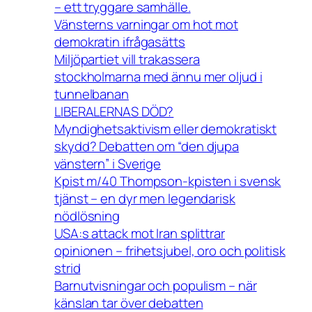
– ett tryggare samhälle.
Vänsterns varningar om hot mot
demokratin ifrågasätts
Miljöpartiet vill trakassera
stockholmarna med ännu mer oljud i
tunnelbanan
LIBERALERNAS DÖD?
Myndighetsaktivism eller demokratiskt
skydd? Debatten om “den djupa
vänstern” i Sverige
Kpist m/40 Thompson-kpisten i svensk
tjänst – en dyr men legendarisk
nödlösning
USA:s attack mot Iran splittrar
opinionen – frihetsjubel, oro och politisk
strid
Barnutvisningar och populism – när
känslan tar över debatten