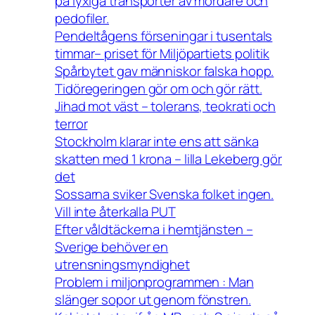
på lyxiga transporter av mördare och
pedofiler.
Pendeltågens förseningar i tusentals
timmar– priset för Miljöpartiets politik
Spårbytet gav människor falska hopp.
Tidöregeringen gör om och gör rätt.
Jihad mot väst – tolerans, teokrati och
terror
Stockholm klarar inte ens att sänka
skatten med 1 krona – lilla Lekeberg gör
det
Sossarna sviker Svenska folket ingen.
Vill inte återkalla PUT
Efter våldtäckerna i hemtjänsten –
Sverige behöver en
utrensningsmyndighet
Problem i miljonprogrammen : Man
slänger sopor ut genom fönstren.