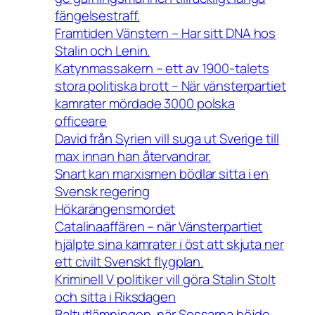
fängelsestraff.
Framtiden Vänstern – Har sitt DNA hos
Stalin och Lenin.
Katynmassakern – ett av 1900-talets
stora politiska brott – När vänsterpartiet
kamrater mördade 3000 polska
officeare
David från Syrien vill suga ut Sverige till
max innan han återvandrar.
Snart kan marxismen bödlar sitta i en
Svensk regering
Hökarängensmordet
Catalinaaffären – när Vänsterpartiet
hjälpte sina kamrater i öst att skjuta ner
ett civilt Svenskt flygplan.
Kriminell V politiker vill göra Stalin Stolt
och sitta i Riksdagen
Baltutlämningen, när Sossarna böjde