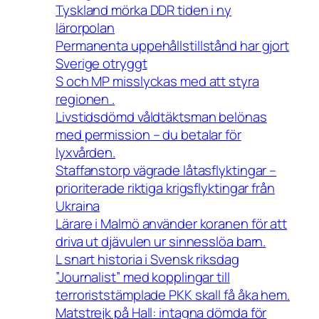
Tyskland mörka DDR tiden i ny
lärorpolan
Permanenta uppehållstillstånd har gjort
Sverige otryggt
S och MP misslyckas med att styra
regionen .
Livstidsdömd våldtäktsman belönas
med permission – du betalar för
lyxvården.
Staffanstorp vägrade låtasflyktingar –
prioriterade riktiga krigsflyktingar från
Ukraina
Lärare i Malmö använder koranen för att
driva ut djävulen ur sinnesslöa barn.
L snart historia i Svensk riksdag
”Journalist” med kopplingar till
terroriststämplade PKK skall få åka hem.
Matstrejk på Hall: intagna dömda för