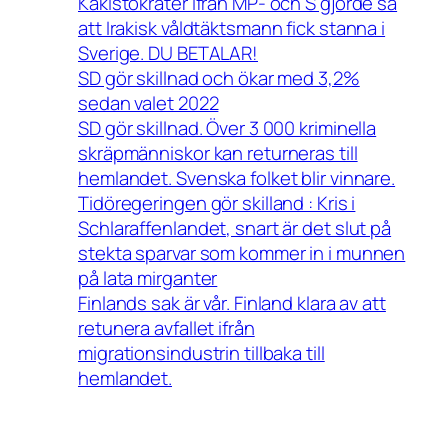
Kakistokrater ifrån MP- och S gjorde så
att Irakisk våldtäktsmann fick stanna i
Sverige. DU BETALAR!
SD gör skillnad och ökar med 3,2%
sedan valet 2022
SD gör skillnad. Över 3 000 kriminella
skräpmänniskor kan returneras till
hemlandet. Svenska folket blir vinnare.
Tidöregeringen gör skilland : Kris i
Schlaraffenlandet, snart är det slut på
stekta sparvar som kommer in i munnen
på lata mirganter
Finlands sak är vår. Finland klara av att
retunera avfallet ifrån
migrationsindustrin tillbaka till
hemlandet.