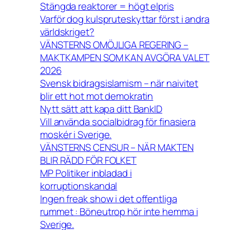
Stängda reaktorer = högt elpris
Varför dog kulspruteskyttar först i andra
världskriget?
VÄNSTERNS OMÖJLIGA REGERING –
MAKTKAMPEN SOM KAN AVGÖRA VALET
2026
Svensk bidragsislamism – när naivitet
blir ett hot mot demokratin
Nytt sätt att kapa ditt BankID
Vill använda socialbidrag för finasiera
moskér i Sverige.
VÄNSTERNS CENSUR – NÄR MAKTEN
BLIR RÄDD FÖR FOLKET
MP Politiker inbladad i
korruptionskandal
Ingen freak show i det offentliga
rummet : Böneutrop hör inte hemma i
Sverige.