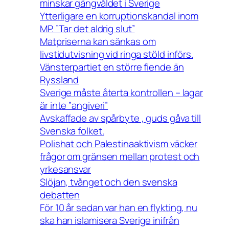
minskar gängvåldet i Sverige
Ytterligare en korruptionskandal inom
MP. ”Tar det aldrig slut”
Matpriserna kan sänkas om
livstidutvisning vid ringa stöld införs.
Vänsterpartiet en större fiende än
Ryssland
Sverige måste återta kontrollen – lagar
är inte ”angiveri”
Avskaffade av spårbyte , guds gåva till
Svenska folket.
Polishat och Palestinaaktivism väcker
frågor om gränsen mellan protest och
yrkesansvar
Slöjan, tvånget och den svenska
debatten
För 10 år sedan var han en flykting, nu
ska han islamisera Sverige inifrån