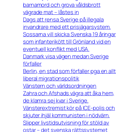
barnamord och grova våldsbrott
vägrade mat – låstes in
Dags att rensa Sverige på illegala
invandrare med ett prisjägarsystem.
Sossarna vill skicka Svenska 19 åringar
som infanterikött till Grönland vid en
eventuell konflikt med USA.
Danmark visa vägen medan Sverige
förfaller
Berlin, en stad som förfaller pga en allt
liberal migrationspolitik
Vänstern och världsordningen
Zahra och Afshads vägra att åka hem,
de klamra sej kvar i Sverige.
Vänsterextremist kör på ICE-polis och
skjuter ihjäl kommunisten i nödvärn.
Slipper livstidsutvisning för stöld av
ostar – det svenska rättssystemet