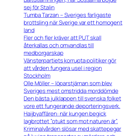
sej för Stalin
Tumba Tarzan – Sveriges farligaste
brottsling när Sverige var ett homogent
land
Fler och fler kräver att PUT skall
återkallas och omvandlas till
medborgarskap
Vänsterpartiets korrupta politiker gör
att vården fungera usel i region
Stockholm
Olle Möller – löparstjärnan som blev
Sveriges mest omstridda morddömde
Den bästa julklappen till svenska folket
vore ett fungerande deporteringsverk.
Haijbyaffären: när kungen begick
lagbrottet ”otukt som mot naturen är”.
Kriminalvården slösar med skattepegar