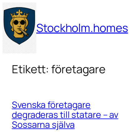
Hoppa
till
innehåll
Stockholm.homes
Etikett:
företagare
Svenska företagare
degraderas till statare – av
Sossarna själva