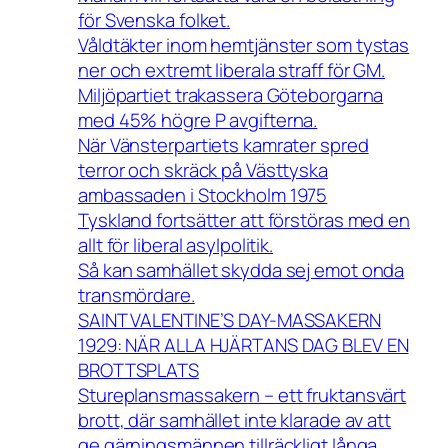
för Svenska folket.
Våldtäkter inom hemtjänster som tystas
ner och extremt liberala straff för GM.
Miljöpartiet trakassera Göteborgarna
med 45% högre P avgifterna.
När Vänsterpartiets kamrater spred
terror och skräck på Västtyska
ambassaden i Stockholm 1975
Tyskland fortsätter att förstöras med en
allt för liberal asylpolitik.
Så kan samhället skydda sej emot onda
transmördare.
SAINT VALENTINE’S DAY-MASSAKERN
1929: NÄR ALLA HJÄRTANS DAG BLEV EN
BROTTSPLATS
Stureplansmassakern – ett fruktansvärt
brott, där samhället inte klarade av att
ge gärningsmännen tillräckligt långa