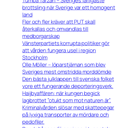
Tumba Tarzan – Sveriges farligaste
brottsling när Sverige var ett homogent
land
Fler och fler kräver att PUT skall
återkallas och omvandlas till
medborgarskap
Vänsterpartiets korrupta politiker gör
att vården fungera usel i region
Stockholm
Olle Möller – löparstjärnan som blev
Sveriges mest omstridda morddömde
Den bästa julklappen till svenska folket
vore ett fungerande deporteringsverk.
Haijbyaffären: när kungen begick
lagbrottet ”otukt som mot naturen är”.
Kriminalvården slösar med skattepegar
på lyxiga transporter av mördare och
pedofiler.