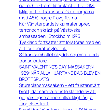
ner och extremt liberala straff för GM.
Miljöpartiet trakassera Göteborgarna
med 45% högre P avgifterna.
När Vänsterpartiets kamrater spred
terror och skräck på Västtyska
ambassaden i Stockholm 1975
Tyskland fortsätter att förstöras med en
allt för liberal asylpolitik.
Så kan samhället skydda sej emot onda
transmördare.
SAINT VALENTINE’S DAY-MASSAKERN
1929: NÄR ALLA HJÄRTANS DAG BLEV EN
BROTTSPLATS
Stureplansmassakern – ett fruktansvärt
brott, där samhället inte klarade av att
ge gärningsmännen tillräckligt långa
fängelsestraff.
Framtiden Vänstern – Har sitt DNA hos