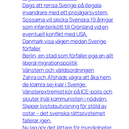
Dags att rensa Sverige på illegala
invandrare med ett prisjägarsystem.
Sossarna vill skicka Svenska 19 åringar
som infanterikött till Grönland vid en
eventuell konflikt med USA.
Danmark visa vägen medan Sverige
förfaller
Berlin, en stad som förfaller pga en allt
liberal migrationspolitik
Vänstern och världsordningen
Zahra och Afshads vägra att åka hem,
de klamra sej kvar i Sverige.
Vänsterextremist kör på ICE-polis och
skjuter ihjäl kommunisten i nödvärn.
Slipper livstidsutvisning för stöld av
ostar – det svenska rättssystemet
fallerar igen.
Ny lag gör det lättare för myndigheter