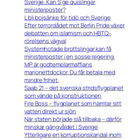
Sverige. Kan S ge quislingar
ministerposter?
L bli bojsänke för tidö och Sverige
Efter terrordådet mot Berlin Pride växer
debatten om islamism och HBTQ-
rörelsens vägval
Systemhotade brottslingar kan få
ministerposter i en sosse regering.
MP är godtemplarmaffians
marionettdockor. Du får betala med
mindre frihet.
Saab 21 – det svenska stridsflygplanet
som vände på konstruktionen
Fire Boss – flygplanet som hämtar sitt
vatten direkt ur sjön
När staten började slå tillbaka – därför
minskar gängvåldet i Sverige
Ytterligare en korruptionskandal inom