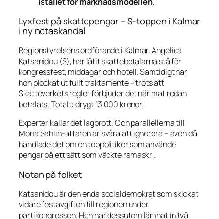
istället för marknadsmodellen.
Lyxfest på skattepengar – S-toppen i Kalmar
i ny notaskandal
Regionstyrelsens ordförande i Kalmar, Angelica
Katsanidou (S), har låtit skattebetalarna stå för
kongressfest, middagar och hotell. Samtidigt har
hon plockat ut fullt traktamente – trots att
Skatteverkets regler förbjuder det när mat redan
betalats. Totalt: drygt 13 000 kronor.
Experter kallar det lagbrott. Och parallellerna till
Mona Sahlin-affären är svåra att ignorera – även då
handlade det om en toppolitiker som använde
pengar på ett sätt som väckte ramaskri.
Notan på folket
Katsanidou är den enda socialdemokrat som skickat
vidare festavgiften till regionen under
partikongressen. Hon har dessutom lämnat in två