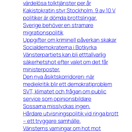
värdelösa tolktjänster per år
Kakistokratin styr Stockholm. 9 av 10 V
politiker är dömda brottslingar.
Sverige behöver en stramare
migrationspolitik
Uppgifter om kriminell påverkan skakar
Socialdemokraterna i Botkyrka
Vänsterpartiets kan bli etttallvarlig
säkerhetshot efter valet om det får
ministerposter.
Den nya åsiktskorridoren: när
mediekritik blir ett demokratiproblem
SVT, klimatet och frågan om public
service som opinionsbildare
Sossarna misslyckas ingen.
Hårdare utvisningspolitik vid ringa brott
– ett tryggare samhälle.
Vänsterns varningar om hot mot