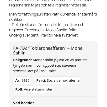
reglerna ska följas och felaktigheter rättas till.
Men författningsjuristen Patrik Bremdal är stenhård
i kritiken:
– Det här skadar förtroendet för politiker och
regioner. Precis som i Mona Sahlin-fallet
undergräver det tilliten till hela systemet.
FAKTA: ”Tobleroneaffären” – Mona
Sahlin
Bakgrund:
Mona Sahlin (S) var en av partiets
tyngsta namn och
tippad som blivande
statsminister
på 1990-talet.
År:
1995
Parti:
Socialdemokraterna
Roll:
Vice statsminister
Vad hände?