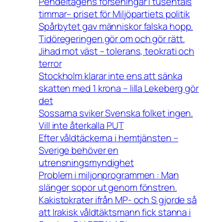
Pendeltågens förseningar i tusentals
timmar– priset för Miljöpartiets politik
Spårbytet gav människor falska hopp.
Tidöregeringen gör om och gör rätt.
Jihad mot väst – tolerans, teokrati och
terror
Stockholm klarar inte ens att sänka
skatten med 1 krona – lilla Lekeberg gör
det
Sossarna sviker Svenska folket ingen.
Vill inte återkalla PUT
Efter våldtäckerna i hemtjänsten –
Sverige behöver en
utrensningsmyndighet
Problem i miljonprogrammen : Man
slänger sopor ut genom fönstren.
Kakistokrater ifrån MP- och S gjorde så
att Irakisk våldtäktsmann fick stanna i