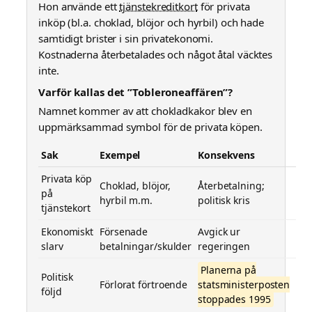
Hon använde ett
tjänstekreditkort
för privata
inköp (bl.a. choklad, blöjor och hyrbil) och hade
samtidigt brister i sin privatekonomi.
Kostnaderna återbetalades och något åtal väcktes
inte.
Varför kallas det ”Tobleroneaffären”?
Namnet kommer av att chokladkakor blev en
uppmärksammad symbol för de privata köpen.
Sak
Exempel
Konsekvens
Privata köp
Choklad, blöjor,
Återbetalning;
på
hyrbil m.m.
politisk kris
tjänstekort
Ekonomiskt
Försenade
Avgick ur
slarv
betalningar/skulder
regeringen
Planerna på
Politisk
Förlorat förtroende
statsministerposten
följd
stoppades 1995