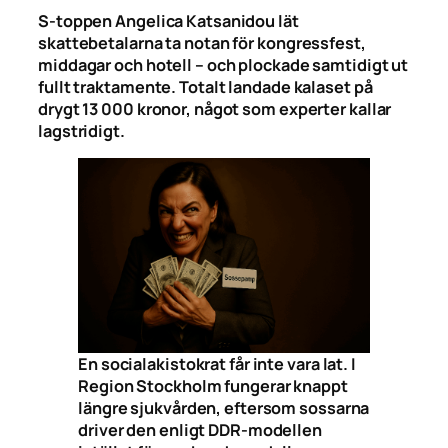
S-toppen Angelica Katsanidou lät
skattebetalarna ta notan för kongressfest,
middagar och hotell – och plockade samtidigt ut
fullt traktamente. Totalt landade kalaset på
drygt 13 000 kronor, något som experter kallar
lagstridigt.
En socialakistokrat får inte vara lat. I
Region Stockholm fungerar knappt
längre sjukvården, eftersom sossarna
driver den enligt DDR-modellen