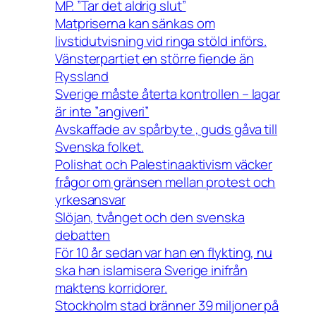
MP. ”Tar det aldrig slut”
Matpriserna kan sänkas om
livstidutvisning vid ringa stöld införs.
Vänsterpartiet en större fiende än
Ryssland
Sverige måste återta kontrollen – lagar
är inte ”angiveri”
Avskaffade av spårbyte , guds gåva till
Svenska folket.
Polishat och Palestinaaktivism väcker
frågor om gränsen mellan protest och
yrkesansvar
Slöjan, tvånget och den svenska
debatten
För 10 år sedan var han en flykting, nu
ska han islamisera Sverige inifrån
maktens korridorer.
Stockholm stad bränner 39 miljoner på