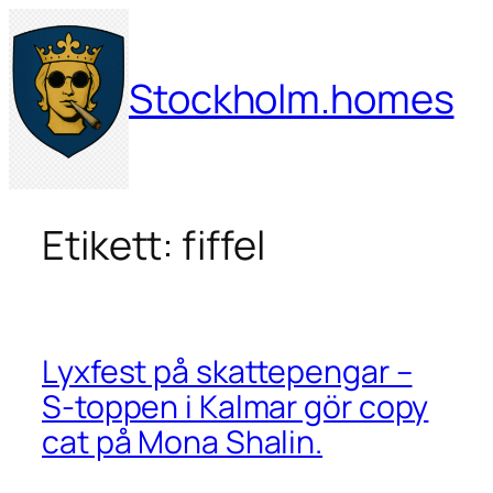
Hoppa
till
innehåll
Stockholm.homes
Etikett:
fiffel
Lyxfest på skattepengar –
S-toppen i Kalmar gör copy
cat på Mona Shalin.