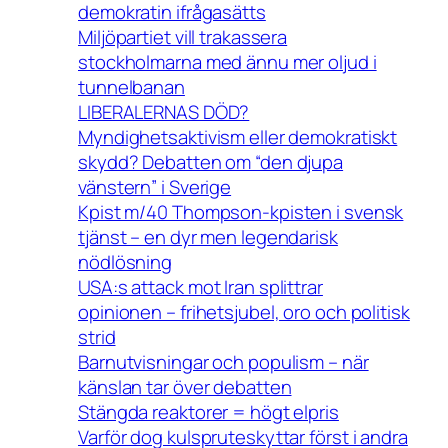
demokratin ifrågasätts
Miljöpartiet vill trakassera
stockholmarna med ännu mer oljud i
tunnelbanan
LIBERALERNAS DÖD?
Myndighetsaktivism eller demokratiskt
skydd? Debatten om “den djupa
vänstern” i Sverige
Kpist m/40 Thompson-kpisten i svensk
tjänst – en dyr men legendarisk
nödlösning
USA:s attack mot Iran splittrar
opinionen – frihetsjubel, oro och politisk
strid
Barnutvisningar och populism – när
känslan tar över debatten
Stängda reaktorer = högt elpris
Varför dog kulspruteskyttar först i andra