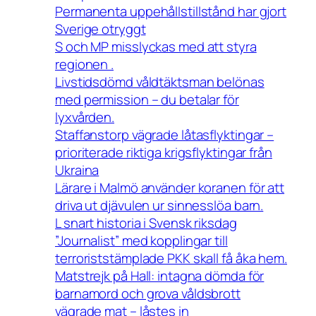
Permanenta uppehållstillstånd har gjort
Sverige otryggt
S och MP misslyckas med att styra
regionen .
Livstidsdömd våldtäktsman belönas
med permission – du betalar för
lyxvården.
Staffanstorp vägrade låtasflyktingar –
prioriterade riktiga krigsflyktingar från
Ukraina
Lärare i Malmö använder koranen för att
driva ut djävulen ur sinnesslöa barn.
L snart historia i Svensk riksdag
”Journalist” med kopplingar till
terroriststämplade PKK skall få åka hem.
Matstrejk på Hall: intagna dömda för
barnamord och grova våldsbrott
vägrade mat – låstes in