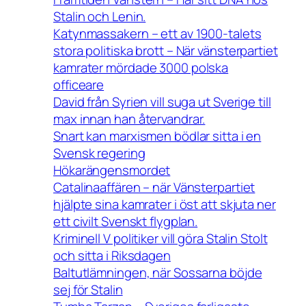
Stalin och Lenin.
Katynmassakern – ett av 1900-talets
stora politiska brott – När vänsterpartiet
kamrater mördade 3000 polska
officeare
David från Syrien vill suga ut Sverige till
max innan han återvandrar.
Snart kan marxismen bödlar sitta i en
Svensk regering
Hökarängensmordet
Catalinaaffären – när Vänsterpartiet
hjälpte sina kamrater i öst att skjuta ner
ett civilt Svenskt flygplan.
Kriminell V politiker vill göra Stalin Stolt
och sitta i Riksdagen
Baltutlämningen, när Sossarna böjde
sej för Stalin