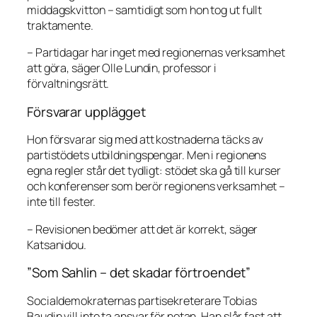
middagskvitton – samtidigt som hon tog ut fullt
traktamente.
– Partidagar har inget med regionernas verksamhet
att göra, säger Olle Lundin, professor i
förvaltningsrätt.
Försvarar upplägget
Hon försvarar sig med att kostnaderna täcks av
partistödets utbildningspengar. Men i regionens
egna regler står det tydligt: stödet ska gå till kurser
och konferenser som berör regionens verksamhet –
inte till fester.
– Revisionen bedömer att det är korrekt, säger
Katsanidou.
”Som Sahlin – det skadar förtroendet”
Socialdemokraternas partisekreterare Tobias
Baudin vill inte ta ansvar för notan. Han slår fast att