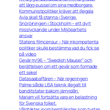
att lägg pussel om sina medborgare.
Kommunistpolitiker kräver att illegala
Ayla skall få stanna i Sverige.
Snöröjningen i Stockholm – ett dyrt
misslyckande under Miljöpartiets
ansvar
Statens filmcensur – När inkompetenta
politiker skulle bestämma vad du fick se
på video
Gevär m/96 – “Swedish Mauser” och
berättelsen om ett gevär som formade
ett sekel
Datasaabaffären – När regeringen
Palme sålde USA teknik illegalt till
banditstater bakom järnridån.
Mariam vill fortsätta vara en belastning
för Svenska folket.
Våldtäkter inom hemtjänster som tystas