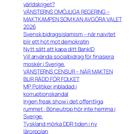
världskriget?
VÄNSTERNS OMÖJLIGA REGERING –
MAKTKAMPEN SOM KAN AVGÖRA VALET
2026
Svensk bidragsislamism – när naivitet
blir ett hot mot demokratin
Nytt sätt att kapa ditt BankID
Vill använda socialbidrag för finasiera
moskér i Sverige.
VÄNSTERNS CENSUR – NÄR MAKTEN
BLIR RÄDD FÖR FOLKET
MP Politiker inbladad i
korruptionskandal
Ingen freak show i det offentliga
rummet : Böneutrop hör inte hemma i
Sverige.
Tyskland mörka DDR tiden i ny
lärorpolan