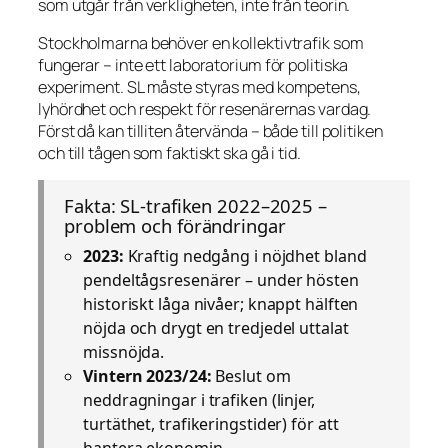
som utgår från verkligheten, inte från teorin.
Stockholmarna behöver en kollektivtrafik som
fungerar – inte ett laboratorium för politiska
experiment. SL måste styras med kompetens,
lyhördhet och respekt för resenärernas vardag.
Först då kan tilliten återvända – både till politiken
och till tågen som faktiskt ska gå i tid.
Fakta: SL-trafiken 2022–2025 –
problem och förändringar
2023:
Kraftig nedgång i nöjdhet bland
pendeltågsresenärer – under hösten
historiskt låga nivåer; knappt hälften
nöjda och drygt en tredjedel uttalat
missnöjda.
Vintern 2023/24:
Beslut om
neddragningar i trafiken (linjer,
turtäthet, trafikeringstider) för att
hantera ekonomin.