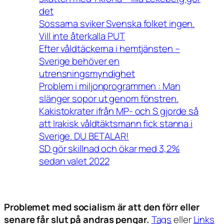
det
Sossarna sviker Svenska folket ingen.
Vill inte återkalla PUT
Efter våldtäckerna i hemtjänsten –
Sverige behöver en
utrensningsmyndighet
Problem i miljonprogrammen : Man
slänger sopor ut genom fönstren.
Kakistokrater ifrån MP- och S gjorde så
att Irakisk våldtäktsmann fick stanna i
Sverige. DU BETALAR!
SD gör skillnad och ökar med 3,2%
sedan valet 2022
Problemet med socialism är att den förr eller
senare får slut på andras pengar.
Tags
eller
Links