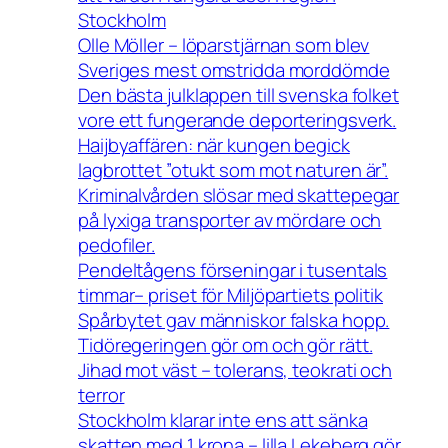
Stockholm
Olle Möller – löparstjärnan som blev
Sveriges mest omstridda morddömde
Den bästa julklappen till svenska folket
vore ett fungerande deporteringsverk.
Haijbyaffären: när kungen begick
lagbrottet ”otukt som mot naturen är”.
Kriminalvården slösar med skattepegar
på lyxiga transporter av mördare och
pedofiler.
Pendeltågens förseningar i tusentals
timmar– priset för Miljöpartiets politik
Spårbytet gav människor falska hopp.
Tidöregeringen gör om och gör rätt.
Jihad mot väst – tolerans, teokrati och
terror
Stockholm klarar inte ens att sänka
skatten med 1 krona – lilla Lekeberg gör