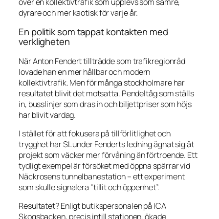
över en kollektivtrafik som upplevs som sämre,
dyrare och mer kaotisk för varje år.
En politik som tappat kontakten med
verkligheten
När Anton Fendert tillträdde som trafikregionråd
lovade han en mer hållbar och modern
kollektivtrafik. Men för många stockholmare har
resultatet blivit det motsatta. Pendeltåg som ställs
in, busslinjer som dras in och biljettpriser som höjs
har blivit vardag.
I stället för att fokusera på tillförlitlighet och
trygghet har SL under Fenderts ledning ägnat sig åt
projekt som väcker mer förvåning än förtroende. Ett
tydligt exempel är försöket med öppna spärrar vid
Näckrosens tunnelbanestation – ett experiment
som skulle signalera ”tillit och öppenhet”.
Resultatet? Enligt butikspersonalen på ICA
Skogsbacken, precis intill stationen, ökade