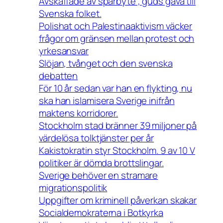
Avskaffade av spårbyte , guds gåva till
Svenska folket.
Polishat och Palestinaaktivism väcker
frågor om gränsen mellan protest och
yrkesansvar
Slöjan, tvånget och den svenska
debatten
För 10 år sedan var han en flykting, nu
ska han islamisera Sverige inifrån
maktens korridorer.
Stockholm stad bränner 39 miljoner på
värdelösa tolktjänster per år
Kakistokratin styr Stockholm. 9 av 10 V
politiker är dömda brottslingar.
Sverige behöver en stramare
migrationspolitik
Uppgifter om kriminell påverkan skakar
Socialdemokraterna i Botkyrka