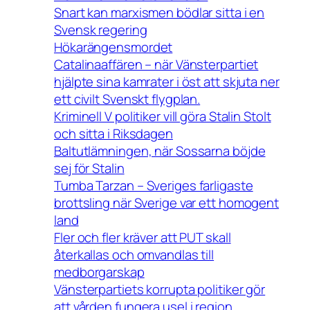
Snart kan marxismen bödlar sitta i en
Svensk regering
Hökarängensmordet
Catalinaaffären – när Vänsterpartiet
hjälpte sina kamrater i öst att skjuta ner
ett civilt Svenskt flygplan.
Kriminell V politiker vill göra Stalin Stolt
och sitta i Riksdagen
Baltutlämningen, när Sossarna böjde
sej för Stalin
Tumba Tarzan – Sveriges farligaste
brottsling när Sverige var ett homogent
land
Fler och fler kräver att PUT skall
återkallas och omvandlas till
medborgarskap
Vänsterpartiets korrupta politiker gör
att vården fungera usel i region