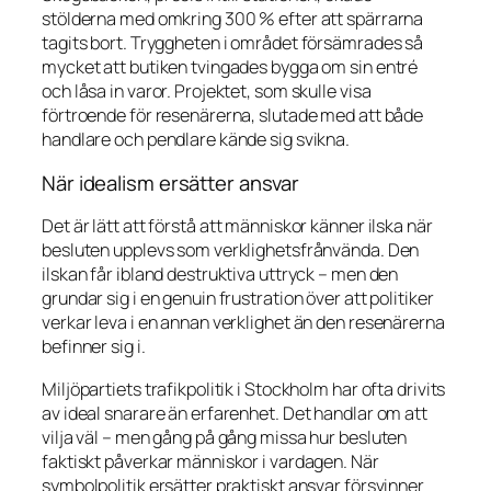
stölderna med omkring 300 % efter att spärrarna
tagits bort. Tryggheten i området försämrades så
mycket att butiken tvingades bygga om sin entré
och låsa in varor. Projektet, som skulle visa
förtroende för resenärerna, slutade med att både
handlare och pendlare kände sig svikna.
När idealism ersätter ansvar
Det är lätt att förstå att människor känner ilska när
besluten upplevs som verklighetsfrånvända. Den
ilskan får ibland destruktiva uttryck – men den
grundar sig i en genuin frustration över att politiker
verkar leva i en annan verklighet än den resenärerna
befinner sig i.
Miljöpartiets trafikpolitik i Stockholm har ofta drivits
av ideal snarare än erfarenhet. Det handlar om att
vilja väl – men gång på gång missa hur besluten
faktiskt påverkar människor i vardagen. När
symbolpolitik ersätter praktiskt ansvar försvinner