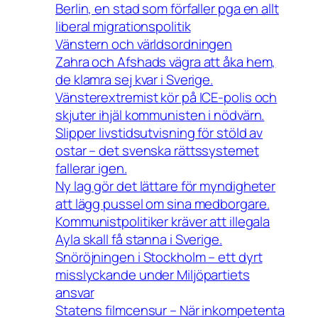
Berlin, en stad som förfaller pga en allt
liberal migrationspolitik
Vänstern och världsordningen
Zahra och Afshads vägra att åka hem,
de klamra sej kvar i Sverige.
Vänsterextremist kör på ICE-polis och
skjuter ihjäl kommunisten i nödvärn.
Slipper livstidsutvisning för stöld av
ostar – det svenska rättssystemet
fallerar igen.
Ny lag gör det lättare för myndigheter
att lägg pussel om sina medborgare.
Kommunistpolitiker kräver att illegala
Ayla skall få stanna i Sverige.
Snöröjningen i Stockholm – ett dyrt
misslyckande under Miljöpartiets
ansvar
Statens filmcensur – När inkompetenta