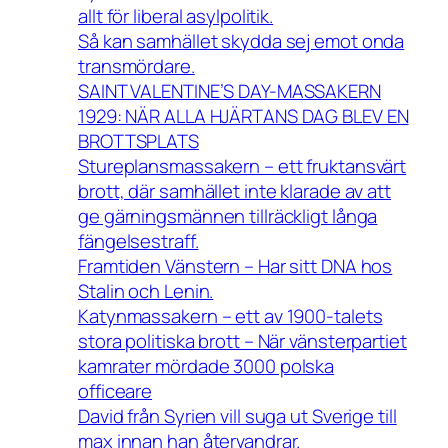
allt för liberal asylpolitik.
Så kan samhället skydda sej emot onda
transmördare.
SAINT VALENTINE’S DAY-MASSAKERN
1929: NÄR ALLA HJÄRTANS DAG BLEV EN
BROTTSPLATS
Stureplansmassakern – ett fruktansvärt
brott, där samhället inte klarade av att
ge gärningsmännen tillräckligt långa
fängelsestraff.
Framtiden Vänstern – Har sitt DNA hos
Stalin och Lenin.
Katynmassakern – ett av 1900-talets
stora politiska brott – När vänsterpartiet
kamrater mördade 3000 polska
officeare
David från Syrien vill suga ut Sverige till
max innan han återvandrar.