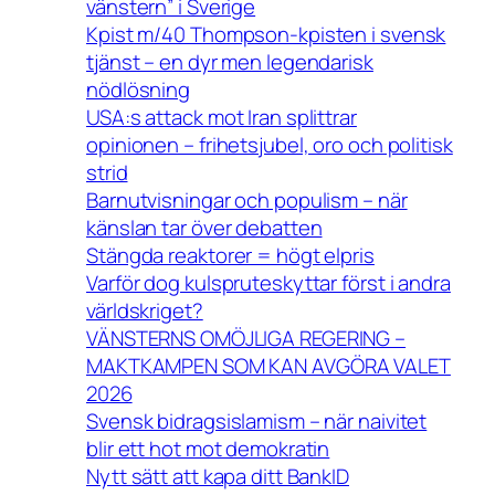
vänstern” i Sverige
Kpist m/40 Thompson-kpisten i svensk
tjänst – en dyr men legendarisk
nödlösning
USA:s attack mot Iran splittrar
opinionen – frihetsjubel, oro och politisk
strid
Barnutvisningar och populism – när
känslan tar över debatten
Stängda reaktorer = högt elpris
Varför dog kulspruteskyttar först i andra
världskriget?
VÄNSTERNS OMÖJLIGA REGERING –
MAKTKAMPEN SOM KAN AVGÖRA VALET
2026
Svensk bidragsislamism – när naivitet
blir ett hot mot demokratin
Nytt sätt att kapa ditt BankID