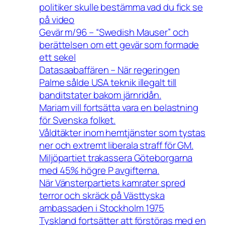
politiker skulle bestämma vad du fick se
på video
Gevär m/96 – “Swedish Mauser” och
berättelsen om ett gevär som formade
ett sekel
Datasaabaffären – När regeringen
Palme sålde USA teknik illegalt till
banditstater bakom järnridån.
Mariam vill fortsätta vara en belastning
för Svenska folket.
Våldtäkter inom hemtjänster som tystas
ner och extremt liberala straff för GM.
Miljöpartiet trakassera Göteborgarna
med 45% högre P avgifterna.
När Vänsterpartiets kamrater spred
terror och skräck på Västtyska
ambassaden i Stockholm 1975
Tyskland fortsätter att förstöras med en