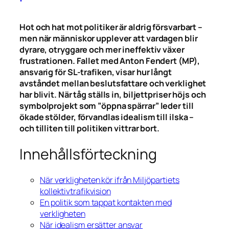
Hot och hat mot politiker är aldrig försvarbart –
men när människor upplever att vardagen blir
dyrare, otryggare och mer ineffektiv växer
frustrationen. Fallet med Anton Fendert (MP),
ansvarig för SL-trafiken, visar hur långt
avståndet mellan beslutsfattare och verklighet
har blivit. När tåg ställs in, biljettpriser höjs och
symbolprojekt som ”öppna spärrar” leder till
ökade stölder, förvandlas idealism till ilska –
och tilliten till politiken vittrar bort.
Innehållsförteckning
När verkligheten kör ifrån Miljöpartiets
kollektivtrafikvision
En politik som tappat kontakten med
verkligheten
När idealism ersätter ansvar