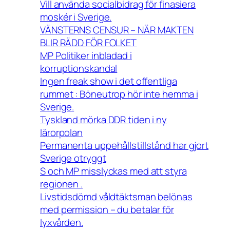
Vill använda socialbidrag för finasiera
moskér i Sverige.
VÄNSTERNS CENSUR – NÄR MAKTEN
BLIR RÄDD FÖR FOLKET
MP Politiker inbladad i
korruptionskandal
Ingen freak show i det offentliga
rummet : Böneutrop hör inte hemma i
Sverige.
Tyskland mörka DDR tiden i ny
lärorpolan
Permanenta uppehållstillstånd har gjort
Sverige otryggt
S och MP misslyckas med att styra
regionen .
Livstidsdömd våldtäktsman belönas
med permission – du betalar för
lyxvården.