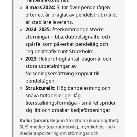
3 mars 2024:
SJ tar över pendeltågen
efter ett år präglat av pendelstrul; målet
är stabilare leverans.
2024–2025:
Återkommande större
störningar – bl.a. dubbel­signalfel och
spårfel som påverkat pendeltåg och
regionaltrafik runt Stockholm.
2023:
Rekordhögt antal klagomål och
stora utbetalningar av
förseningsersättning kopplat till
pendeltågen.
Strukturellt:
Hög banbelastning och
snäva tidtabeller ger låg
återställningsförmåga – små fel sprider
sig lätt och orsakar kedjeförseningar.
Källor (urval):
Region Stockholm (kundnöjdhet),
SL/SJ/medier (operatörsbyte), myndighets- och
mediarapportering om störningar och