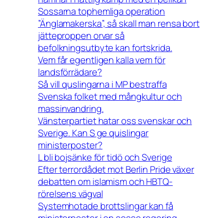
Sossarna tophemliga operation
”Änglamakerska”, så skall man rensa bort
jätteproppen orvar så
befolkningsutbyte kan fortskrida.
Vem får egentligen kalla vem för
landsförrädare?
Så vill quslingarna i MP bestraffa
Svenska folket med mångkultur och
massinvandring.
Vänsterpartiet hatar oss svenskar och
Sverige. Kan S ge quislingar
ministerposter?
L bli bojsänke för tidö och Sverige
Efter terrordådet mot Berlin Pride växer
debatten om islamism och HBTQ-
rörelsens vägval
Systemhotade brottslingar kan få
ministerposter i en sosse regering.