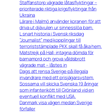
Staffanstorp vägrade låtasflyktingar –
prioriterade riktiga krigsflyktingar från
Ukraina
Lärare i Malmö använder koranen för att
driva ut djävulen ur sinnesslöa barn.
L snart historia i Svensk riksdag
”Journalist” med kopplingar till
terroriststämplade PKK skall få åka hem.
Matstrejk på Hall: intagna dömda för
barnamord och grova våldsbrott
vägrade mat – låstes in
Dags att rensa Sverige på illegala
invandrare med ett prisjägarsystem.
Sossarna vill skicka Svenska 19 åringar
som infanterikött till Grönland vid en
eventuell konflikt med USA.
Danmark visa vägen medan Sverige
förfaller