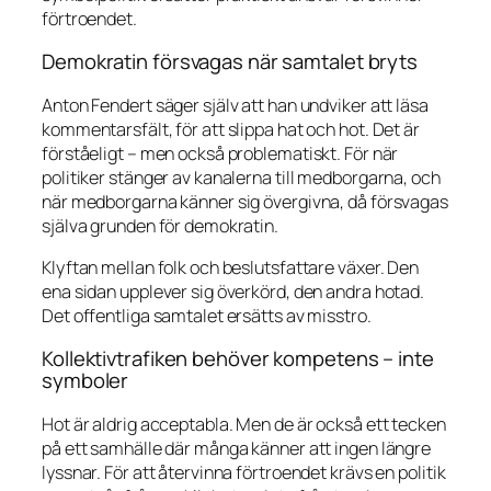
förtroendet.
Demokratin försvagas när samtalet bryts
Anton Fendert säger själv att han undviker att läsa
kommentarsfält, för att slippa hat och hot. Det är
förståeligt – men också problematiskt. För när
politiker stänger av kanalerna till medborgarna, och
när medborgarna känner sig övergivna, då försvagas
själva grunden för demokratin.
Klyftan mellan folk och beslutsfattare växer. Den
ena sidan upplever sig överkörd, den andra hotad.
Det offentliga samtalet ersätts av misstro.
Kollektivtrafiken behöver kompetens – inte
symboler
Hot är aldrig acceptabla. Men de är också ett tecken
på ett samhälle där många känner att ingen längre
lyssnar. För att återvinna förtroendet krävs en politik