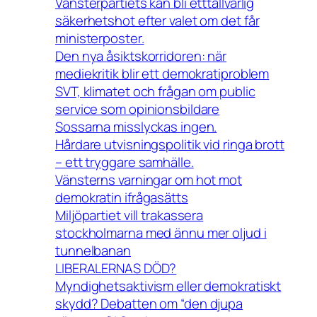
Vänsterpartiets kan bli etttallvarlig
säkerhetshot efter valet om det får
ministerposter.
Den nya åsiktskorridoren: när
mediekritik blir ett demokratiproblem
SVT, klimatet och frågan om public
service som opinionsbildare
Sossarna misslyckas ingen.
Hårdare utvisningspolitik vid ringa brott
– ett tryggare samhälle.
Vänsterns varningar om hot mot
demokratin ifrågasätts
Miljöpartiet vill trakassera
stockholmarna med ännu mer oljud i
tunnelbanan
LIBERALERNAS DÖD?
Myndighetsaktivism eller demokratiskt
skydd? Debatten om “den djupa