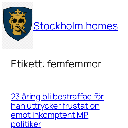
Hoppa
till
innehåll
Stockholm.homes
Etikett:
femfemmor
23 åring bli bestraffad för
han uttrycker frustation
emot inkomptent MP
politiker