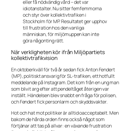
eller få nödvändig vård – det var
idiotanstalter. Nu sitter femfemmorna
och styr över kollektivtrafiken i
Stockholm för MP. Resultatet ger upphov
till frustration hos den vanliga
människan, för miljömuppen kan inte
göra någonting rätt.
När verkligheten kör ifrån Miljöpartiets
kollektivtrafikvision
En oktoberkväll för två år sedan fick Anton Fendert
(MP), politiskt ansvarig för SL-trafiken, ett hotfullt
meddelande på Instagram. Det kom från en ung man
som blivit arg efter att pendeltåget återigen var
inställt. Händelsen blev snabbt en fråga för polisen,
och Fendert fick personlarm och skyddsvakter.
Hot och hat mot politiker är alltid oacceptabelt. Men
bakom de hårda orden finns också något som
förtjänar att tas på allvar: en växande frustration