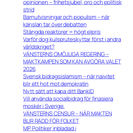
opinionen – frihetsjubel, oro och politisk
strid
Barnutvisningar och populism – när
känslan tar över debatten
Stängda reaktorer = högt elpris
Varför dog kulspruteskyttar först i andra
världskriget?
VÄNSTERNS OMÖJLIGA REGERING –
MAKTKAMPEN SOM KAN AVGÖRA VALET
2026
Svensk bidragsislamism – när naivitet
blir ett hot mot demokratin
Nytt sätt att kapa ditt BankID
Vill använda socialbidrag för finasiera
moskér i Sverige.
VÄNSTERNS CENSUR – NÄR MAKTEN
BLIR RÄDD FÖR FOLKET
MP Politiker inbladad i