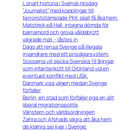
L snart historia i Svensk riksdag
”Journalist” med kopplingar till
terroriststämplade PKK skall få åka hem.
Matstrejk på Hall: intagna dömda för
barnamord och grova våldsbrott
vägrade mat – låstes in
Dags att rensa Sverige på illegala
invandrare med ett prisjägarsystem.
Sossarna vill skicka Svenska 19 åringar
som infanterikött till Grönland vid en
eventuell konflikt med USA.
Danmark visa vägen medan Sverige
förfaller
Berlin, en stad som förfaller pga en allt
liberal migrationspolitik
Vänstern och världsordningen
Zahra och Afshads vägra att åka hem,
de klamra sej kvar i Sverige.