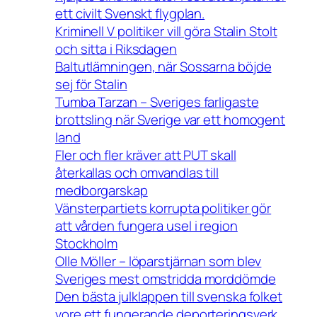
ett civilt Svenskt flygplan.
Kriminell V politiker vill göra Stalin Stolt
och sitta i Riksdagen
Baltutlämningen, när Sossarna böjde
sej för Stalin
Tumba Tarzan – Sveriges farligaste
brottsling när Sverige var ett homogent
land
Fler och fler kräver att PUT skall
återkallas och omvandlas till
medborgarskap
Vänsterpartiets korrupta politiker gör
att vården fungera usel i region
Stockholm
Olle Möller – löparstjärnan som blev
Sveriges mest omstridda morddömde
Den bästa julklappen till svenska folket
vore ett fungerande deporteringsverk.