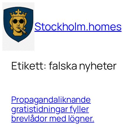
Hoppa
till
innehåll
Stockholm.homes
Etikett:
falska nyheter
Propagandaliknande
gratistidningar fyller
brevlådor med lögner.