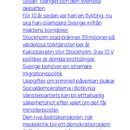
Slöjan, tvånget och den svenska
debatten
För 10 år sedan var han en flykting, nu
ska han islamisera Sverige inifrån
maktens korridorer.
Stockholm stad bränner 39 miljoner på
värdelösa tolktjänster per år
Kakistokratin styr Stockholm. 9 av 10 V
politiker är dömda brottslingar.
Sverige behöver en stramare
migrationspolitik
Uppgifter om kriminell påverkan skakar
Socialdemokraterna i Botkyrka
Vänsterpartiets kan bli etttallvarlig
säkerhetshot efter valet om det får
ministerposter.
Den nya åsiktskorridoren: när
mediekritik blir ett demokratiproblem