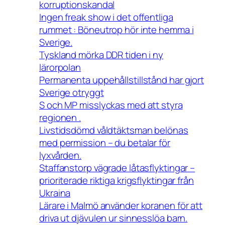
korruptionskandal
Ingen freak show i det offentliga
rummet : Böneutrop hör inte hemma i
Sverige.
Tyskland mörka DDR tiden i ny
lärorpolan
Permanenta uppehållstillstånd har gjort
Sverige otryggt
S och MP misslyckas med att styra
regionen .
Livstidsdömd våldtäktsman belönas
med permission – du betalar för
lyxvården.
Staffanstorp vägrade låtasflyktingar –
prioriterade riktiga krigsflyktingar från
Ukraina
Lärare i Malmö använder koranen för att
driva ut djävulen ur sinnesslöa barn.