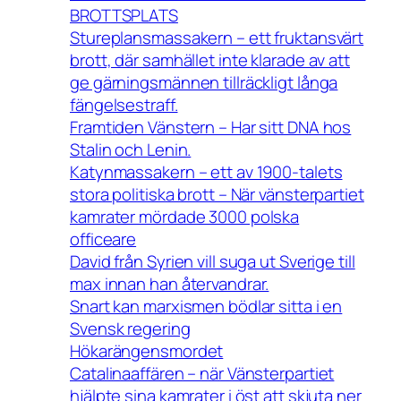
BROTTSPLATS
Stureplansmassakern – ett fruktansvärt
brott, där samhället inte klarade av att
ge gärningsmännen tillräckligt långa
fängelsestraff.
Framtiden Vänstern – Har sitt DNA hos
Stalin och Lenin.
Katynmassakern – ett av 1900-talets
stora politiska brott – När vänsterpartiet
kamrater mördade 3000 polska
officeare
David från Syrien vill suga ut Sverige till
max innan han återvandrar.
Snart kan marxismen bödlar sitta i en
Svensk regering
Hökarängensmordet
Catalinaaffären – när Vänsterpartiet
hjälpte sina kamrater i öst att skjuta ner