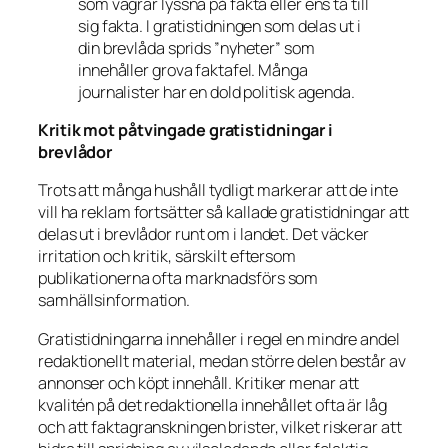
som vägrar lyssna på fakta eller ens ta till
sig fakta. I gratistidningen som delas ut i
din brevlåda sprids ”nyheter” som
innehåller grova faktafel. Många
journalister har en dold politisk agenda.
Kritik mot påtvingade gratistidningar i
brevlådor
Trots att många hushåll tydligt markerar att de inte
vill ha reklam fortsätter så kallade gratistidningar att
delas ut i brevlådor runt om i landet. Det väcker
irritation och kritik, särskilt eftersom
publikationerna ofta marknadsförs som
samhällsinformation.
Gratistidningarna innehåller i regel en mindre andel
redaktionellt material, medan större delen består av
annonser och köpt innehåll. Kritiker menar att
kvalitén på det redaktionella innehållet ofta är låg
och att faktagranskningen brister, vilket riskerar att