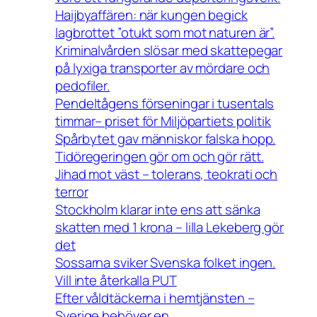
Haijbyaffären: när kungen begick
lagbrottet ”otukt som mot naturen är”.
Kriminalvården slösar med skattepegar
på lyxiga transporter av mördare och
pedofiler.
Pendeltågens förseningar i tusentals
timmar– priset för Miljöpartiets politik
Spårbytet gav människor falska hopp.
Tidöregeringen gör om och gör rätt.
Jihad mot väst – tolerans, teokrati och
terror
Stockholm klarar inte ens att sänka
skatten med 1 krona – lilla Lekeberg gör
det
Sossarna sviker Svenska folket ingen.
Vill inte återkalla PUT
Efter våldtäckerna i hemtjänsten –
Sverige behöver en