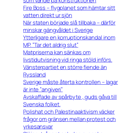
som vände på konstruktionen
Fire Boss – flygplanet som hämtar sitt
vatten direkt ur sjön
När staten började slå tillbaka – därför
minskar gängvåldet i Sverige
Ytterligare en korruptionskandal inom
MP. ”Tar det aldrig slut”
Matpriserna kan sänkas om
livstidutvisning vid ringa stöld införs.
Vänsterpartiet en större fiende än
Ryssland
Sverige måste återta kontrollen – lagar
är inte ”angiveri”
Avskaffade av spårbyte , guds gåva till
Svenska folket.
Polishat och Palestinaaktivism väcker
frågor om gränsen mellan protest och
yrkesansvar