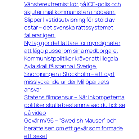
Vänsterextremist kör på ICE-polis och
skjuter ihjäl kommunisten i nödvärn.
Slipper livstidsutvisning för stöld av
ostar – det svenska rättssystemet
fallerar igen.
Ny lag gör det lättare för myndigheter
att lägg pussel om sina medborgare.
Kommunistpolitiker kräver att illegala
Ayla skall få stanna i Sverige.
Snöröjningen i Stockholm – ett dyrt
misslyckande under Miljöpartiets
ansvar
Statens filmcensur – När inkompetenta
politiker skulle bestämma vad du fick se
på video
Gevär m/96 – “Swedish Mauser” och
berättelsen om ett gevär som formade
ett sekel