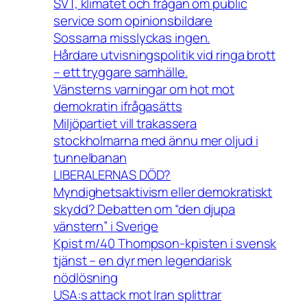
SVT, klimatet och frågan om public
service som opinionsbildare
Sossarna misslyckas ingen.
Hårdare utvisningspolitik vid ringa brott
– ett tryggare samhälle.
Vänsterns varningar om hot mot
demokratin ifrågasätts
Miljöpartiet vill trakassera
stockholmarna med ännu mer oljud i
tunnelbanan
LIBERALERNAS DÖD?
Myndighetsaktivism eller demokratiskt
skydd? Debatten om “den djupa
vänstern” i Sverige
Kpist m/40 Thompson-kpisten i svensk
tjänst – en dyr men legendarisk
nödlösning
USA:s attack mot Iran splittrar