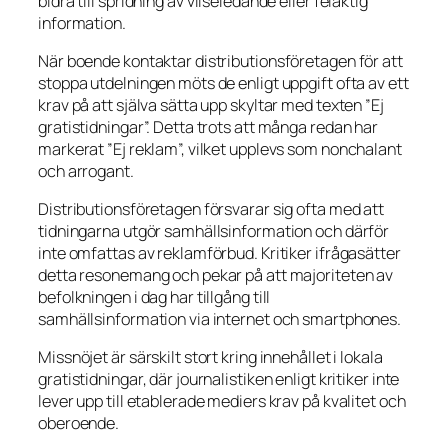
bidra till spridning av vilseledande eller felaktig
information.
När boende kontaktar distributionsföretagen för att
stoppa utdelningen möts de enligt uppgift ofta av ett
krav på att själva sätta upp skyltar med texten ”Ej
gratistidningar”. Detta trots att många redan har
markerat ”Ej reklam”, vilket upplevs som nonchalant
och arrogant.
Distributionsföretagen försvarar sig ofta med att
tidningarna utgör samhällsinformation och därför
inte omfattas av reklamförbud. Kritiker ifrågasätter
detta resonemang och pekar på att majoriteten av
befolkningen i dag har tillgång till
samhällsinformation via internet och smartphones.
Missnöjet är särskilt stort kring innehållet i lokala
gratistidningar, där journalistiken enligt kritiker inte
lever upp till etablerade mediers krav på kvalitet och
oberoende.