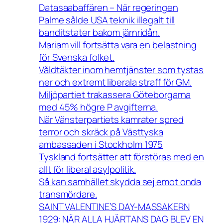
Datasaabaffären – När regeringen
Palme sålde USA teknik illegalt till
banditstater bakom järnridån.
Mariam vill fortsätta vara en belastning
för Svenska folket.
Våldtäkter inom hemtjänster som tystas
ner och extremt liberala straff för GM.
Miljöpartiet trakassera Göteborgarna
med 45% högre P avgifterna.
När Vänsterpartiets kamrater spred
terror och skräck på Västtyska
ambassaden i Stockholm 1975
Tyskland fortsätter att förstöras med en
allt för liberal asylpolitik.
Så kan samhället skydda sej emot onda
transmördare.
SAINT VALENTINE’S DAY-MASSAKERN
1929: NÄR ALLA HJÄRTANS DAG BLEV EN