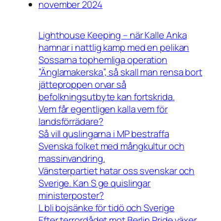
november 2024
Lighthouse Keeping – när Kalle Anka
hamnar i nattlig kamp med en pelikan
Sossarna tophemliga operation
”Änglamakerska”, så skall man rensa bort
jätteproppen orvar så
befolkningsutbyte kan fortskrida.
Vem får egentligen kalla vem för
landsförrädare?
Så vill quslingarna i MP bestraffa
Svenska folket med mångkultur och
massinvandring.
Vänsterpartiet hatar oss svenskar och
Sverige. Kan S ge quislingar
ministerposter?
L bli bojsänke för tidö och Sverige
Efter terrordådet mot Berlin Pride växer