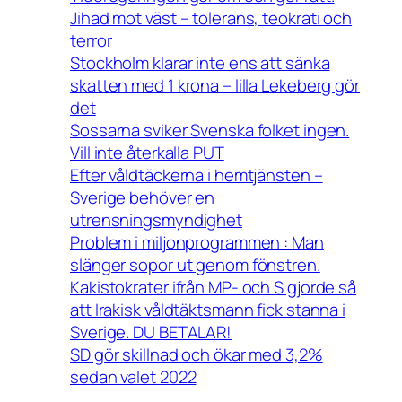
Jihad mot väst – tolerans, teokrati och
terror
Stockholm klarar inte ens att sänka
skatten med 1 krona – lilla Lekeberg gör
det
Sossarna sviker Svenska folket ingen.
Vill inte återkalla PUT
Efter våldtäckerna i hemtjänsten –
Sverige behöver en
utrensningsmyndighet
Problem i miljonprogrammen : Man
slänger sopor ut genom fönstren.
Kakistokrater ifrån MP- och S gjorde så
att Irakisk våldtäktsmann fick stanna i
Sverige. DU BETALAR!
SD gör skillnad och ökar med 3,2%
sedan valet 2022