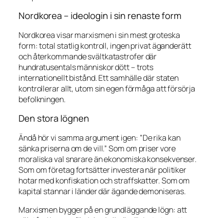
Nordkorea – ideologin i sin renaste form
Nordkorea visar marxismen i sin mest groteska
form: total statlig kontroll, ingen privat äganderätt
och återkommande svältkatastrofer där
hundratusentals människor dött – trots
internationellt bistånd. Ett samhälle där staten
kontrollerar allt, utom sin egen förmåga att försörja
befolkningen.
Den stora lögnen
Ändå hör vi samma argument igen:
”De rika kan
sänka priserna om de vill.”
Som om priser vore
moraliska val snarare än ekonomiska konsekvenser.
Som om företag fortsätter investera när politiker
hotar med konfiskation och straffskatter. Som om
kapital stannar i länder där ägande demoniseras.
Marxismen bygger på en grundläggande lögn: att