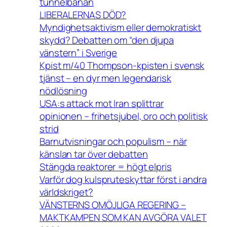
tunnelbanan
LIBERALERNAS DÖD?
Myndighetsaktivism eller demokratiskt
skydd? Debatten om “den djupa
vänstern” i Sverige
Kpist m/40 Thompson-kpisten i svensk
tjänst – en dyr men legendarisk
nödlösning
USA:s attack mot Iran splittrar
opinionen – frihetsjubel, oro och politisk
strid
Barnutvisningar och populism – när
känslan tar över debatten
Stängda reaktorer = högt elpris
Varför dog kulspruteskyttar först i andra
världskriget?
VÄNSTERNS OMÖJLIGA REGERING –
MAKTKAMPEN SOM KAN AVGÖRA VALET