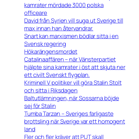
kamrater mördade 3000 polska
officeare
David från Syrien vill suga ut Sverige till
max innan han återvandrar.
Snart kan marxismen bödlar sitta i en
Svensk regering
Hökarängensmordet
Catalinaaffären – när Vänsterpartiet
hjälpte sina kamrater i öst att skjuta ner
ett civilt Svenskt flygplan.
Kriminell V politiker vill göra Stalin Stolt
och sitta i Riksdagen
Baltutlämningen, när Sossarna böjde
sej för Stalin
Tumba Tarzan – Sveriges farligaste
brottsling när Sverige var ett homogent
land
Fler och fler kräver att PUT skall