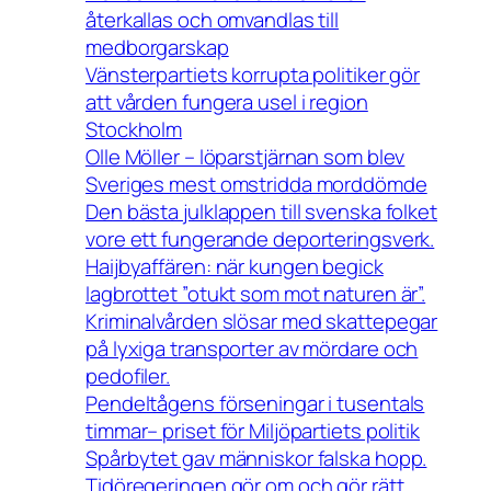
återkallas och omvandlas till
medborgarskap
Vänsterpartiets korrupta politiker gör
att vården fungera usel i region
Stockholm
Olle Möller – löparstjärnan som blev
Sveriges mest omstridda morddömde
Den bästa julklappen till svenska folket
vore ett fungerande deporteringsverk.
Haijbyaffären: när kungen begick
lagbrottet ”otukt som mot naturen är”.
Kriminalvården slösar med skattepegar
på lyxiga transporter av mördare och
pedofiler.
Pendeltågens förseningar i tusentals
timmar– priset för Miljöpartiets politik
Spårbytet gav människor falska hopp.
Tidöregeringen gör om och gör rätt.