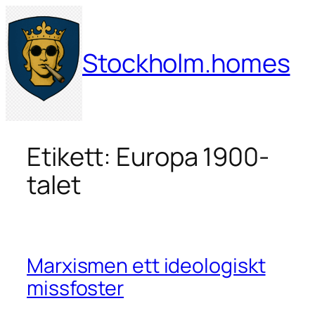
Hoppa
till
innehåll
Stockholm.homes
Etikett:
Europa 1900-
talet
Marxismen ett ideologiskt
missfoster