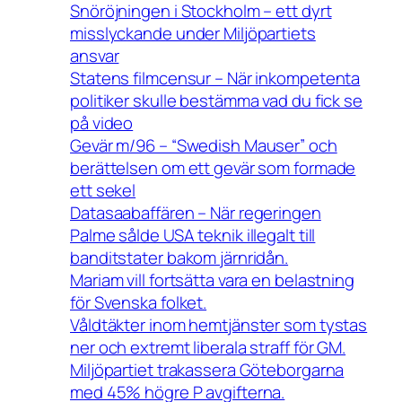
Snöröjningen i Stockholm – ett dyrt
misslyckande under Miljöpartiets
ansvar
Statens filmcensur – När inkompetenta
politiker skulle bestämma vad du fick se
på video
Gevär m/96 – “Swedish Mauser” och
berättelsen om ett gevär som formade
ett sekel
Datasaabaffären – När regeringen
Palme sålde USA teknik illegalt till
banditstater bakom järnridån.
Mariam vill fortsätta vara en belastning
för Svenska folket.
Våldtäkter inom hemtjänster som tystas
ner och extremt liberala straff för GM.
Miljöpartiet trakassera Göteborgarna
med 45% högre P avgifterna.