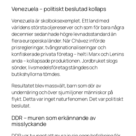
Venezuela – politiskt beslutad kollaps
Venezuela är skolboksexemplet. Ett land med
världens största oljereserver och som för bara några
decennier sedan hade högre levnadsstandard än
flera europeiska länder. När Chávez införde
prisregleringar, tvångsnationaliseringar och
konfiskerade privata företag – helt i Marx och Lenins
anda – kollapsade produktionen. Jordbruket slogs
sönder, livsmedelsföretag stängdes och
butikshyllorna tömdes.
Resultatet blev massvält, barn som dör av
undernäring och över sju miljoner människor på
flykt. Detta var inget naturfenomen. Det var politiskt
beslutat.
DDR – muren som erkännande av
misslyckande
DDR var tvunget att mura in sin egen befolkning för