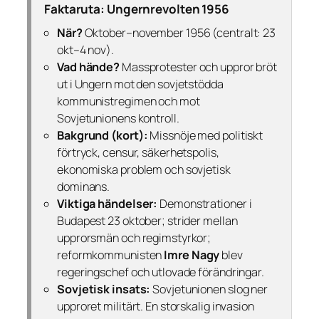
Faktaruta: Ungernrevolten 1956
När?
Oktober–november 1956 (centralt: 23
okt–4 nov).
Vad hände?
Massprotester och uppror bröt
ut i Ungern mot den sovjetstödda
kommunistregimen och mot
Sovjetunionens kontroll.
Bakgrund (kort):
Missnöje med politiskt
förtryck, censur, säkerhetspolis,
ekonomiska problem och sovjetisk
dominans.
Viktiga händelser:
Demonstrationer i
Budapest 23 oktober; strider mellan
upprorsmän och regimstyrkor;
reformkommunisten
Imre Nagy
blev
regeringschef och utlovade förändringar.
Sovjetisk insats:
Sovjetunionen slog ner
upproret militärt. En storskalig invasion