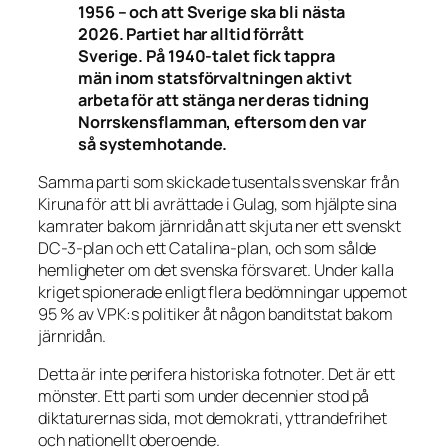
1956 – och att Sverige ska bli nästa
2026. Partiet har alltid förrått
Sverige. På 1940-talet fick tappra
män inom statsförvaltningen aktivt
arbeta för att stänga ner deras tidning
Norrskensflamman
, eftersom den var
så systemhotande.
Samma parti som skickade tusentals svenskar från
Kiruna för att bli avrättade i Gulag, som hjälpte sina
kamrater bakom järnridån att skjuta ner ett svenskt
DC-3-plan och ett Catalina-plan, och som sålde
hemligheter om det svenska försvaret. Under kalla
kriget spionerade enligt flera bedömningar uppemot
95 % av VPK:s politiker åt någon banditstat bakom
järnridån.
Detta är inte perifera historiska fotnoter. Det är ett
mönster. Ett parti som under decennier stod på
diktaturernas sida, mot demokrati, yttrandefrihet
och nationellt oberoende.