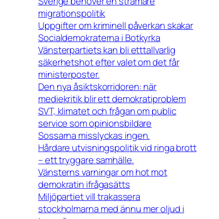
Sverige behöver en stramare
migrationspolitik
Uppgifter om kriminell påverkan skakar
Socialdemokraterna i Botkyrka
Vänsterpartiets kan bli etttallvarlig
säkerhetshot efter valet om det får
ministerposter.
Den nya åsiktskorridoren: när
mediekritik blir ett demokratiproblem
SVT, klimatet och frågan om public
service som opinionsbildare
Sossarna misslyckas ingen.
Hårdare utvisningspolitik vid ringa brott
– ett tryggare samhälle.
Vänsterns varningar om hot mot
demokratin ifrågasätts
Miljöpartiet vill trakassera
stockholmarna med ännu mer oljud i