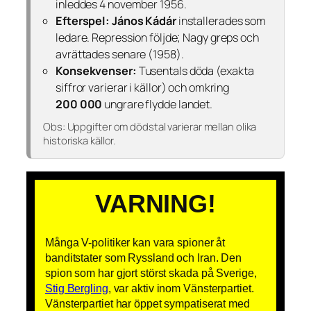
inleddes 4 november 1956.
Efterspel:
János Kádár
installerades som
ledare. Repression följde; Nagy greps och
avrättades senare (1958).
Konsekvenser:
Tusentals döda (exakta
siffror varierar i källor) och omkring
200 000
ungrare flydde landet.
Obs:
Uppgifter om dödstal varierar mellan olika
historiska källor.
VARNING!
Många V-politiker kan vara spioner åt
banditstater som Ryssland och Iran. Den
spion som har gjort störst skada på Sverige,
Stig Bergling
, var aktiv inom Vänsterpartiet.
Vänsterpartiet har öppet sympatiserat med