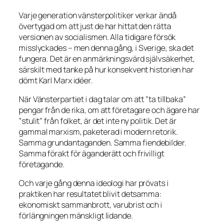
Varje generation vänsterpolitiker verkar ändå
övertygad om att just
de
har hittat den rätta
versionen av socialismen. Alla tidigare försök
misslyckades – men denna gång, i Sverige, ska det
fungera. Det är en anmärkningsvärd självsäkerhet,
särskilt med tanke på hur konsekvent historien har
dömt Karl Marx idéer.
När Vänsterpartiet i dag talar om att ”ta tillbaka”
pengar från de rika, om att företagare och ägare har
”stulit” från folket, är det inte ny politik. Det är
gammal marxism, paketerad i modern retorik.
Samma grundantaganden. Samma fiendebilder.
Samma förakt för äganderätt och frivilligt
företagande.
Och varje gång denna ideologi har prövats i
praktiken har resultatet blivit detsamma:
ekonomiskt sammanbrott, varubrist och i
förlängningen mänskligt lidande.