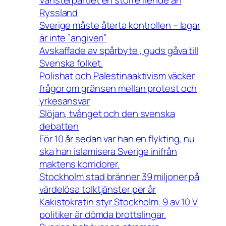
Vänsterpartiet en större fiende än
Ryssland
Sverige måste återta kontrollen – lagar
är inte ”angiveri”
Avskaffade av spårbyte , guds gåva till
Svenska folket.
Polishat och Palestinaaktivism väcker
frågor om gränsen mellan protest och
yrkesansvar
Slöjan, tvånget och den svenska
debatten
För 10 år sedan var han en flykting, nu
ska han islamisera Sverige inifrån
maktens korridorer.
Stockholm stad bränner 39 miljoner på
värdelösa tolktjänster per år
Kakistokratin styr Stockholm. 9 av 10 V
politiker är dömda brottslingar.