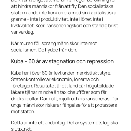
att hindra människor från att fly. Den socialistiska
staten kunde inte konkurrera med sin kapitalistiska
granne – inte i produktivitet, inte i löner, inte i
livskvalitet. Köer, ransoneringskort och ständig brist
var vardag.
När muren föll sprang människor inte mot
socialismen. De flydde från den.
Kuba – 60 år av stagnation och repression
Kuba har i över 60 år levt under marxistiskt styre.
Staten kontrollerar ekonomin, lönerna och
företagen. Resultatet är ett land där högutbildade
läkare tjänar mindre än taxichaufförer som får
dricks i dollar. Där kött, mjölk och ris ransoneras. Där
unga människor riskerar fängelse för att protestera
mot staten.
Detta är inte ett undantag. Det är systemets logiska
slutpunkt.