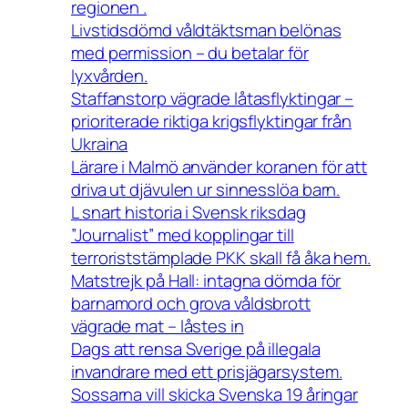
regionen .
Livstidsdömd våldtäktsman belönas
med permission – du betalar för
lyxvården.
Staffanstorp vägrade låtasflyktingar –
prioriterade riktiga krigsflyktingar från
Ukraina
Lärare i Malmö använder koranen för att
driva ut djävulen ur sinnesslöa barn.
L snart historia i Svensk riksdag
”Journalist” med kopplingar till
terroriststämplade PKK skall få åka hem.
Matstrejk på Hall: intagna dömda för
barnamord och grova våldsbrott
vägrade mat – låstes in
Dags att rensa Sverige på illegala
invandrare med ett prisjägarsystem.
Sossarna vill skicka Svenska 19 åringar