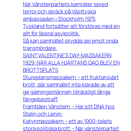
När Vänsterpartiets kamrater spred
terror och skräck på Västtyska
ambassaden i Stockholm 1975
Tyskland fortsätter att förstöras med en
allt för liberal asylpolitik.
Så kan samhället skydda sej emot onda
transmördare.
SAINT VALENTINE’S DAY-MASSAKERN
1929: NÄR ALLA HJÄRTANS DAG BLEV EN
BROTTSPLATS
Stureplansmassakern – ett fruktansvärt
brott, där samhället inte klarade av att
ge gärningsmännen tillräckligt långa
fängelsestraff.
Framtiden Vänstern – Har sitt DNA hos
Stalin och Lenin.
Katynmassakern – ett av 1900-talets
stora politiska brott – När vänsterpartiet