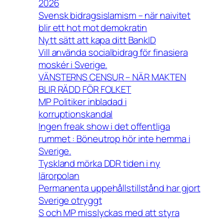
2026
Svensk bidragsislamism – när naivitet
blir ett hot mot demokratin
Nytt sätt att kapa ditt BankID
Vill använda socialbidrag för finasiera
moskér i Sverige.
VÄNSTERNS CENSUR – NÄR MAKTEN
BLIR RÄDD FÖR FOLKET
MP Politiker inbladad i
korruptionskandal
Ingen freak show i det offentliga
rummet : Böneutrop hör inte hemma i
Sverige.
Tyskland mörka DDR tiden i ny
lärorpolan
Permanenta uppehållstillstånd har gjort
Sverige otryggt
S och MP misslyckas med att styra