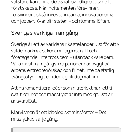
välstånd kan omfördelas i all oändlighet utan att
först skapas. När incitamenten försvinner,
försvinner också investeringarna, innovationerna
och jobben. Kvar blir staten – och tomma löften.
Sveriges verkliga framgång
Sverige är ett av världens rikaste länder just för att vi
valde marknadsekonomi, äganderätt och
företagande. Inte trots dem – utan tack vare dem.
Våra mest framgångsrika perioder har byggt på
arbete, entreprenörskap och frihet, inte på statlig
tvångsstyrning och ideologisk dogmatism.
Att nu romantisera idéer som historiskt har lett till
svält, ofrihet och massflykt är inte modigt. Det är
ansvarslöst.
Marxismen är ett ideologiskt missfoster – Det
misslyckas varje gång.