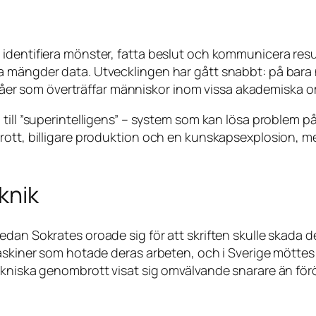
 identifiera mönster, fatta beslut och kommunicera res
 mängder data. Utvecklingen har gått snabbt: på bara nå
 nivåer som överträffar människor inom vissa akademiska 
till ”superintelligens” – system som kan lösa problem p
ott, billigare produktion och en kunskapsexplosion, med
knik
edan Sokrates oroade sig för att skriften skulle skada 
maskiner som hotade deras arbeten, och i Sverige mötte
tekniska genombrott visat sig omvälvande snarare än fö