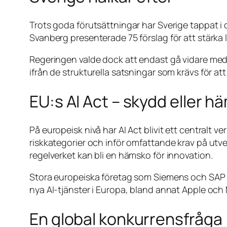
Trots goda förutsättningar har Sverige tappat i d
Svanberg presenterade 75 förslag för att stärka 
Regeringen valde dock att endast gå vidare med en 
ifrån de strukturella satsningar som krävs för a
EU:s AI Act – skydd eller 
På europeisk nivå har AI Act blivit ett centralt v
riskkategorier och inför omfattande krav på utve
regelverket kan bli en hämsko för innovation.
Stora europeiska företag som Siemens och SAP har
nya AI-tjänster i Europa, bland annat Apple och
En global konkurrensfråga