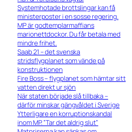
Systemhotade brottslingar kan få
ministerposter i en sosse regering.
MP är godtemplarmaffians
marionettdockor. Du får betala med
mindre frihet.
Saab 21 – det svenska
stridsflygplanet som vände på
konstruktionen
Fire Boss – flygplanet som hämtar sitt
vatten direkt ur sjön
När staten började slå tillbaka –
därför minskar gängvåldet i Sverige
Ytterligare en korruptionskandal
inom MP. ”Tar det aldrig slut”
Matpriserna kan sänkas om