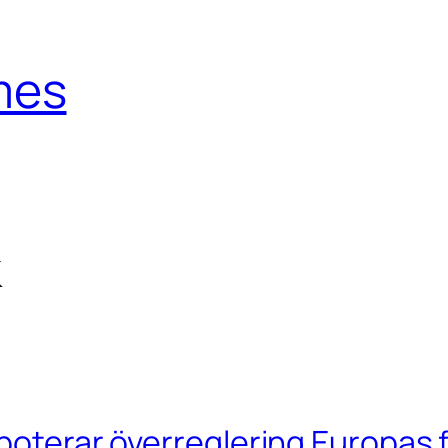
mes
k
aboterar överreglering Europas 