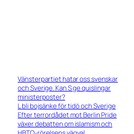
Vänsterpartiet hatar oss svenskar
och Sverige. Kan S ge quislingar
ministerposter?
L bli bojsänke för tidö och Sverige
Efter terrordådet mot Berlin Pride
växer debatten om islamism och
HBTQ-rörelsens vägval