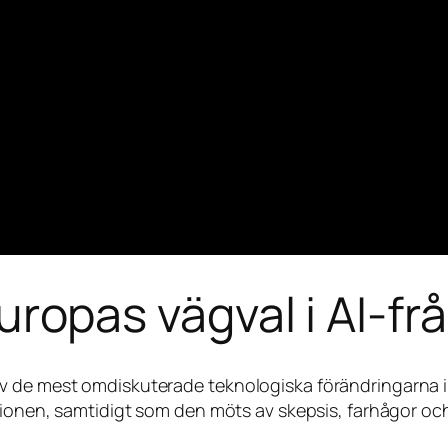
: Europas vägval i AI-f
t en av de mest omdiskuterade teknologiska förändringarna
tionen, samtidigt som den möts av skepsis, farhågor och 