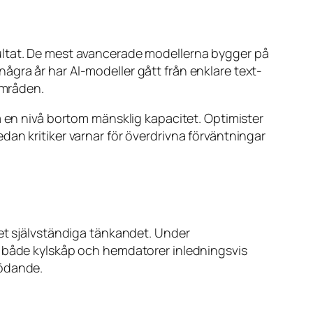
ultat. De mest avancerade modellerna bygger på
gra år har AI-modeller gått från enklare text-
områden.
å en nivå bortom mänsklig kapacitet. Optimister
an kritiker varnar för överdrivna förväntningar
det självständiga tänkandet. Under
s både kylskåp och hemdatorer inledningsvis
rödande.