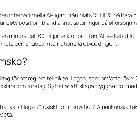
en internationella AI-ligan, från plats 15 till 25 på bara
landets position, bland annat satsningar på elförsörjni
mindre del: 60 miljoner kronor till en ”AI-verkstad för o
tt möta den snabba internationella utvecklingen.
hämsko?
erktyg för att reglera tekniken. Lagen, som omfattar över 
cklare och företag. Syftet är att skapa trygghet för med
 kallat lagen ”toxiskt för innovation”. Amerikanska tekn
 Meta.