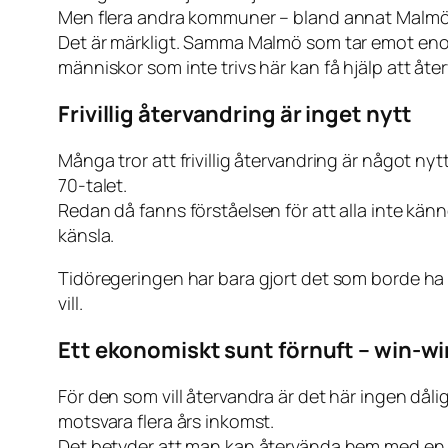
Men flera andra kommuner – bland annat Malmö 
Det är märkligt. Samma Malmö som tar emot eno
människor som inte trivs här kan få hjälp att åt
Frivillig återvandring är inget nytt
Många tror att frivillig återvandring är något n
70-talet.
Redan då fanns förståelsen för att alla inte känne
känsla.
Tidöregeringen har bara gjort det som borde ha gj
vill.
Ett ekonomiskt sunt förnuft – win-wi
För den som vill återvandra är det här ingen dålig
motsvara flera års inkomst.
Det betyder att man kan återvända hem med en c