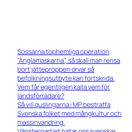
Sossarna tophemliga operation
”Änglamaskarna”, så skall man rensa
bort jätteproppen orvar så
befolkningsutbyte kan fortskrida.
Vem får egentligen kalla vem för
landsförrädare?
Så vill quslingarna i MP bestraffa
Svenska folket med mångkultur och
massinvandring.
Vänsterpartiet hatar oss svenskar