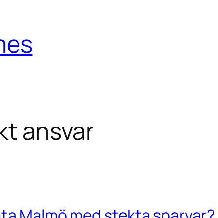
mes
t ansvar
ata Malmö med stekta sparvar?