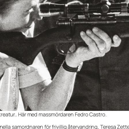
kreatur.. Här med massmördaren Fedro Castro.
tionella samordnaren för frivillig återvandring, Teresa Zett