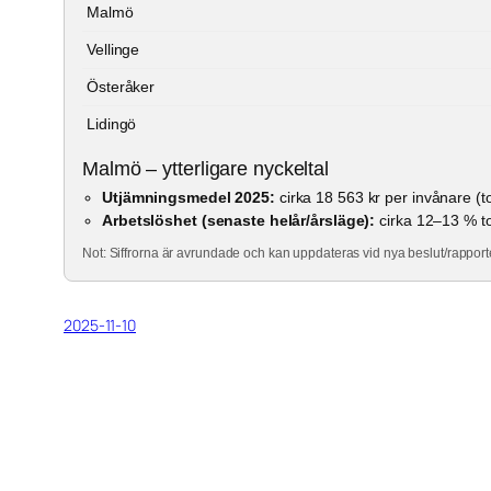
Malmö
Vellinge
Österåker
Lidingö
Malmö – ytterligare nyckeltal
Utjämningsmedel 2025:
cirka 18 563 kr per invånare (to
Arbetslöshet (senaste helår/årsläge):
cirka 12–13 % to
Not: Siffrorna är avrundade och kan uppdateras vid nya beslut/rapport
2025-11-10