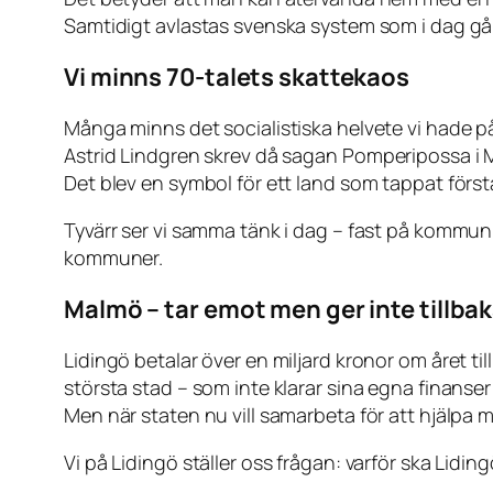
Samtidigt avlastas svenska system som i dag går 
Vi minns 70-talets skattekaos
Många minns det socialistiska helvete vi hade på
Astrid Lindgren skrev då sagan
Pomperipossa i
Det blev en symbol för ett land som tappat förstå
Tyvärr ser vi samma tänk i dag – fast på kommunni
kommuner.
Malmö – tar emot men ger inte tillba
Lidingö betalar över en miljard kronor om året 
största stad – som inte klarar sina egna finan
Men när staten nu vill samarbeta för att hjälpa 
Vi på Lidingö ställer oss frågan: varför ska Lidi