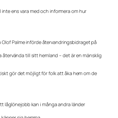
 inte ens vara med och informera om hur
an Olof Palme införde återvandringsbidraget på
a återvända till sitt hemland – det är en mänsklig
iskt gör det möjligt för folk att åka hem om de
r ett låglönejobb kan i många andra länder
t känner sig hemma.