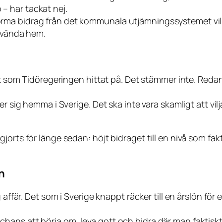
– har tackat nej.
rma bidrag från det kommunala utjämningssystemet vill
ervända hem.
ytt som Tidöregeringen hittat på. Det stämmer inte. Red
r sig hemma i Sverige. Det ska inte vara skamligt att vilj
orts för länge sedan: höjt bidraget till en nivå som fakt
n
 affär. Det som i Sverige knappt räcker till en årslön fö
hans att börja om, leva gott och bidra där man faktisk