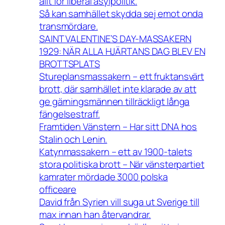
allt för liberal asylpolitik.
Så kan samhället skydda sej emot onda
transmördare.
SAINT VALENTINE’S DAY-MASSAKERN
1929: NÄR ALLA HJÄRTANS DAG BLEV EN
BROTTSPLATS
Stureplansmassakern – ett fruktansvärt
brott, där samhället inte klarade av att
ge gärningsmännen tillräckligt långa
fängelsestraff.
Framtiden Vänstern – Har sitt DNA hos
Stalin och Lenin.
Katynmassakern – ett av 1900-talets
stora politiska brott – När vänsterpartiet
kamrater mördade 3000 polska
officeare
David från Syrien vill suga ut Sverige till
max innan han återvandrar.