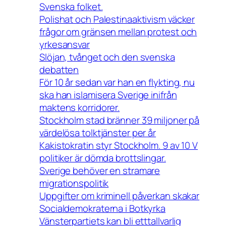
Svenska folket.
Polishat och Palestinaaktivism väcker
frågor om gränsen mellan protest och
yrkesansvar
Slöjan, tvånget och den svenska
debatten
För 10 år sedan var han en flykting, nu
ska han islamisera Sverige inifrån
maktens korridorer.
Stockholm stad bränner 39 miljoner på
värdelösa tolktjänster per år
Kakistokratin styr Stockholm. 9 av 10 V
politiker är dömda brottslingar.
Sverige behöver en stramare
migrationspolitik
Uppgifter om kriminell påverkan skakar
Socialdemokraterna i Botkyrka
Vänsterpartiets kan bli etttallvarlig