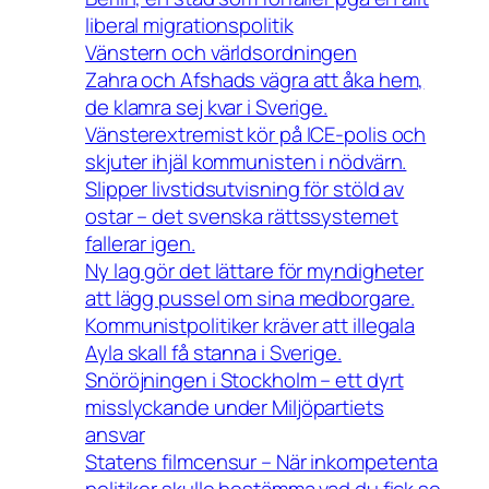
liberal migrationspolitik
Vänstern och världsordningen
Zahra och Afshads vägra att åka hem,
de klamra sej kvar i Sverige.
Vänsterextremist kör på ICE-polis och
skjuter ihjäl kommunisten i nödvärn.
Slipper livstidsutvisning för stöld av
ostar – det svenska rättssystemet
fallerar igen.
Ny lag gör det lättare för myndigheter
att lägg pussel om sina medborgare.
Kommunistpolitiker kräver att illegala
Ayla skall få stanna i Sverige.
Snöröjningen i Stockholm – ett dyrt
misslyckande under Miljöpartiets
ansvar
Statens filmcensur – När inkompetenta
politiker skulle bestämma vad du fick se