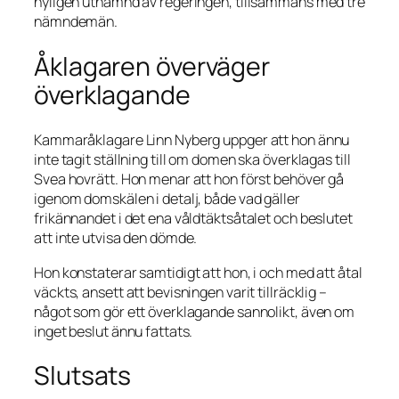
nyligen utnämnd av regeringen, tillsammans med tre
nämndemän.
Åklagaren överväger
överklagande
Kammaråklagare Linn Nyberg uppger att hon ännu
inte tagit ställning till om domen ska överklagas till
Svea hovrätt. Hon menar att hon först behöver gå
igenom domskälen i detalj, både vad gäller
frikännandet i det ena våldtäktsåtalet och beslutet
att inte utvisa den dömde.
Hon konstaterar samtidigt att hon, i och med att åtal
väckts, ansett att bevisningen varit tillräcklig –
något som gör ett överklagande sannolikt, även om
inget beslut ännu fattats.
Slutsats