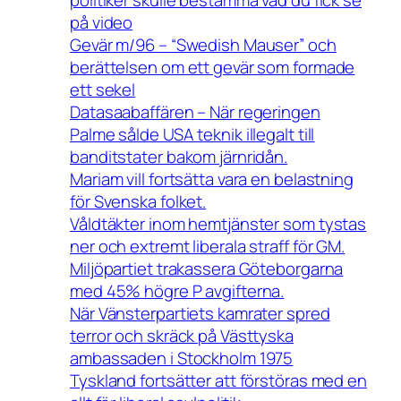
på video
Gevär m/96 – “Swedish Mauser” och
berättelsen om ett gevär som formade
ett sekel
Datasaabaffären – När regeringen
Palme sålde USA teknik illegalt till
banditstater bakom järnridån.
Mariam vill fortsätta vara en belastning
för Svenska folket.
Våldtäkter inom hemtjänster som tystas
ner och extremt liberala straff för GM.
Miljöpartiet trakassera Göteborgarna
med 45% högre P avgifterna.
När Vänsterpartiets kamrater spred
terror och skräck på Västtyska
ambassaden i Stockholm 1975
Tyskland fortsätter att förstöras med en