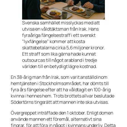
Svenska samhället misslyckas med att
utvisa en våldtäktsman från Irak. Hans
fyraåriga fängelsestraff i ett svenskt
”lyxfängelse” kommer att kosta
skattebetalarna cirka 5,6 miljoner kronor.
Ett straff som lika gärna hade kunnat
outsourcas till något arabland i tredje
världen till en betydligt lägre kostnad.
En 38-årig man från Irak, som varit anställd inom
hemtjänsten i Stockholmsområdet, har dömts till
fyra års fängelse efter att ha våldtagit en 100-årig
kvinna i hennes hem. Trots brottets allvar beslutade
Södertörns tingsrätt att mannen inte ska utvisas.
Övergreppet inträffade den 1 oktober. Enligt domen
använde mannen ett föremål, alternativt sina
fingrar, för att föra in något i kvinnans underliv. Detta