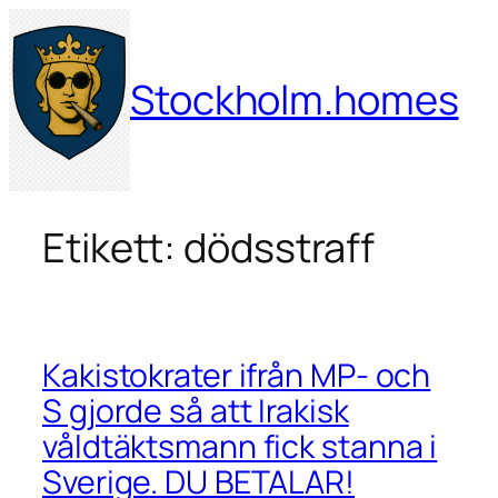
Hoppa
till
innehåll
Stockholm.homes
Etikett:
dödsstraff
Kakistokrater ifrån MP- och
S gjorde så att Irakisk
våldtäktsmann fick stanna i
Sverige. DU BETALAR!