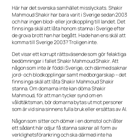
Här har det svenska samhället misslyckats. Shakir
Mahmoud Shakir har bara varit i Sverige sedan 2003
och har ingen blod- eller jordkoppling till landet. Det
finns inga skäl att låta honom stanna i Sverige efter
de grova brott han har begått. Hade han ens skäl att
komma till Sverige 2003? Troligen inte.
Det visar ett korrupt rättsväsende som gör felaktiga
bedömningar i fallet Shakir Mahmoud Shakir. Att
någon som inte är född i Sverige, och därmed saknar
jord- och blodkopplingar samt medborgarskap – det
finns inga skäl att låta Shakir Mahmoud Shakir
stanna. Om domarna inte kan döma Shakir
Mahmoud, för att man tycker synd om en
våldtäktsman, bör domarna bytas ut mot personer
som är vid sina sinnens fulla bruk eller ersättas av AI.
Någon som sitter och dömer i en domstol och låter
ett sådant här odjur få stanna saknar all form av
verklighetsförankring och ska därmed inte ha