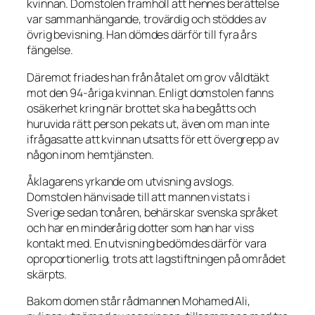
kvinnan. Domstolen framhöll att hennes berättelse
var sammanhängande, trovärdig och stöddes av
övrig bevisning. Han dömdes därför till fyra års
fängelse.
Däremot friades han från åtalet om grov våldtäkt
mot den 94-åriga kvinnan. Enligt domstolen fanns
osäkerhet kring när brottet ska ha begåtts och
huruvida rätt person pekats ut, även om man inte
ifrågasatte att kvinnan utsatts för ett övergrepp av
någon inom hemtjänsten.
Åklagarens yrkande om utvisning avslogs.
Domstolen hänvisade till att mannen vistats i
Sverige sedan tonåren, behärskar svenska språket
och har en minderårig dotter som han har viss
kontakt med. En utvisning bedömdes därför vara
oproportionerlig, trots att lagstiftningen på området
skärpts.
Bakom domen står rådmannen Mohamed Ali,