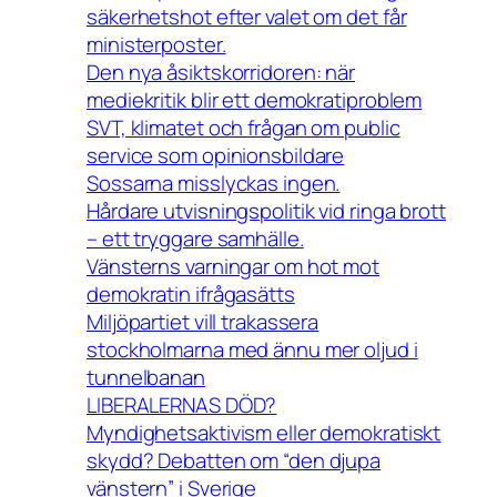
säkerhetshot efter valet om det får
ministerposter.
Den nya åsiktskorridoren: när
mediekritik blir ett demokratiproblem
SVT, klimatet och frågan om public
service som opinionsbildare
Sossarna misslyckas ingen.
Hårdare utvisningspolitik vid ringa brott
– ett tryggare samhälle.
Vänsterns varningar om hot mot
demokratin ifrågasätts
Miljöpartiet vill trakassera
stockholmarna med ännu mer oljud i
tunnelbanan
LIBERALERNAS DÖD?
Myndighetsaktivism eller demokratiskt
skydd? Debatten om “den djupa
vänstern” i Sverige