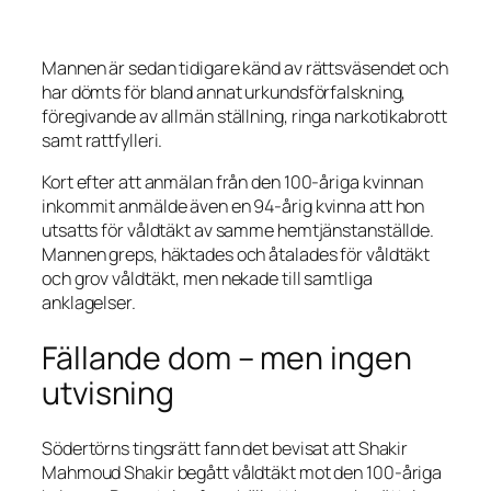
Mannen är sedan tidigare känd av rättsväsendet och
har dömts för bland annat urkundsförfalskning,
föregivande av allmän ställning, ringa narkotikabrott
samt rattfylleri.
Kort efter att anmälan från den 100-åriga kvinnan
inkommit anmälde även en 94-årig kvinna att hon
utsatts för våldtäkt av samme hemtjänstanställde.
Mannen greps, häktades och åtalades för våldtäkt
och grov våldtäkt, men nekade till samtliga
anklagelser.
Fällande dom – men ingen
utvisning
Södertörns tingsrätt fann det bevisat att Shakir
Mahmoud Shakir begått våldtäkt mot den 100-åriga