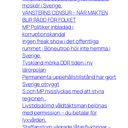
moskér i Sverige.
VÄNSTERNS CENSUR – NÄR MAKTEN
BLIR RÄDD FÖR FOLKET
MP Politiker inbladad i
korruptionskandal
Ingen freak show i det offentliga
rummet : Böneutrop hör inte hemma i
Sverige.
Tyskland mörka DDR tiden i ny
lärorpolan
Permanenta uppehållstillstånd har gjort
Sverige otryggt
S och MP misslyckas med att styra
regionen .
Livstidsdömd våldtäktsman belönas
med permission – du betalar för
lyxvården.
Staffanstorp vägrade låtasflyktingar –