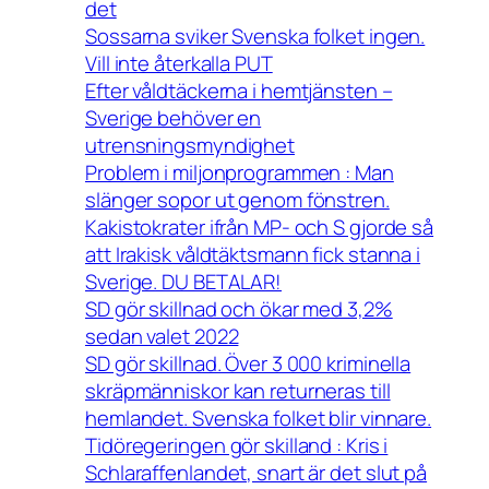
det
Sossarna sviker Svenska folket ingen.
Vill inte återkalla PUT
Efter våldtäckerna i hemtjänsten –
Sverige behöver en
utrensningsmyndighet
Problem i miljonprogrammen : Man
slänger sopor ut genom fönstren.
Kakistokrater ifrån MP- och S gjorde så
att Irakisk våldtäktsmann fick stanna i
Sverige. DU BETALAR!
SD gör skillnad och ökar med 3,2%
sedan valet 2022
SD gör skillnad. Över 3 000 kriminella
skräpmänniskor kan returneras till
hemlandet. Svenska folket blir vinnare.
Tidöregeringen gör skilland : Kris i
Schlaraffenlandet, snart är det slut på