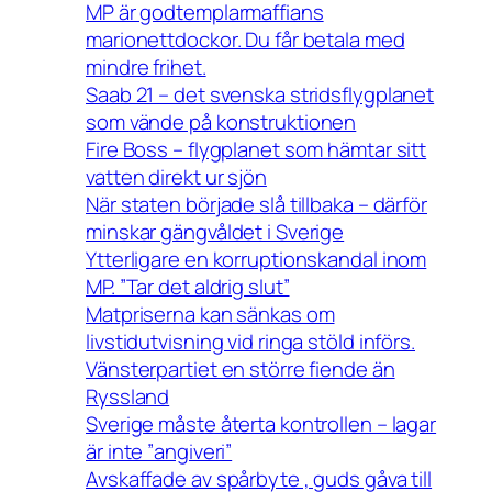
MP är godtemplarmaffians
marionettdockor. Du får betala med
mindre frihet.
Saab 21 – det svenska stridsflygplanet
som vände på konstruktionen
Fire Boss – flygplanet som hämtar sitt
vatten direkt ur sjön
När staten började slå tillbaka – därför
minskar gängvåldet i Sverige
Ytterligare en korruptionskandal inom
MP. ”Tar det aldrig slut”
Matpriserna kan sänkas om
livstidutvisning vid ringa stöld införs.
Vänsterpartiet en större fiende än
Ryssland
Sverige måste återta kontrollen – lagar
är inte ”angiveri”
Avskaffade av spårbyte , guds gåva till