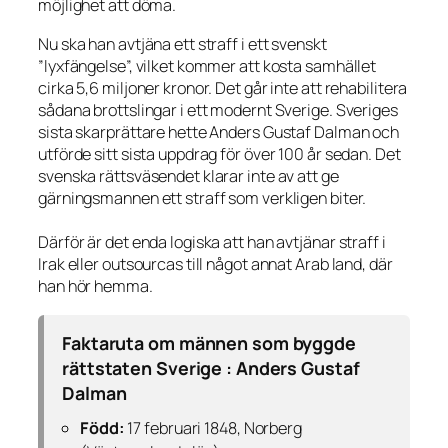
möjlighet att döma.
Nu ska han avtjäna ett straff i ett svenskt
”lyxfängelse”, vilket kommer att kosta samhället
cirka 5,6 miljoner kronor. Det går inte att rehabilitera
sådana brottslingar i ett modernt Sverige. Sveriges
sista skarprättare hette Anders Gustaf Dalman och
utförde sitt sista uppdrag för över 100 år sedan. Det
svenska rättsväsendet klarar inte av att ge
gärningsmannen ett straff som verkligen biter.
Därför är det enda logiska att han avtjänar straff i
Irak eller outsourcas till något annat Arab land, där
han hör hemma.
Faktaruta om männen som byggde
rättstaten Sverige : Anders Gustaf
Dalman
Född:
17 februari 1848, Norberg