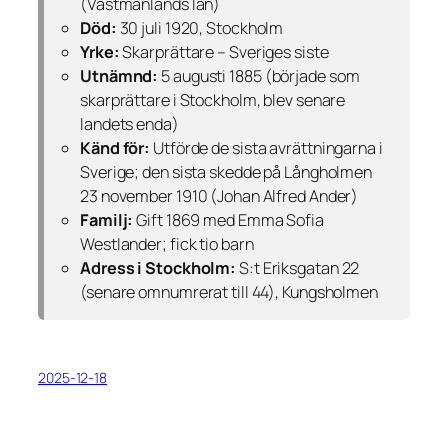
(Västmanlands län)
Död:
30 juli 1920, Stockholm
Yrke:
Skarprättare – Sveriges siste
Utnämnd:
5 augusti 1885 (började som
skarprättare i Stockholm, blev senare
landets enda)
Känd för:
Utförde de sista avrättningarna i
Sverige; den sista skedde på Långholmen
23 november 1910 (Johan Alfred Ander)
Familj:
Gift 1869 med Emma Sofia
Westlander; fick tio barn
Adress i Stockholm:
S:t Eriksgatan 22
(senare omnumrerat till 44), Kungsholmen
2025-12-18