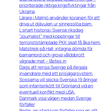
prioriterade riktiga krigsflyktingar från
Ukraina
Lärare i Malmö använder koranen för att
driva ut djävulen ur sinnesslöa barn.
L snart historia i Svensk riksdag
”Journalist” med kopplingar till
terroriststämplade PKK skall få åka hem.
Matstrejk på Hall: intagna dömda för
barnamord och grova våldsbrott
vägrade mat – låstes in
Dags att rensa Sverige på illegala
invandrare med ett prisjägarsystem.
Sossarna vill skicka Svenska 19 åringar
som infanterikött till Grönland vid en
eventuell konflikt med USA.
Danmark visa vägen medan Sverige
förfaller
Berlin, en stad som förfaller pga en allt