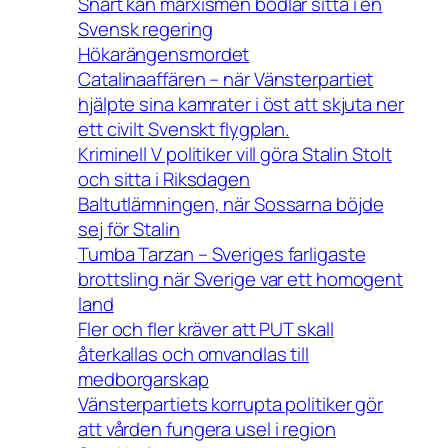
Snart kan marxismen bödlar sitta i en
Svensk regering
Hökarängensmordet
Catalinaaffären – när Vänsterpartiet
hjälpte sina kamrater i öst att skjuta ner
ett civilt Svenskt flygplan.
Kriminell V politiker vill göra Stalin Stolt
och sitta i Riksdagen
Baltutlämningen, när Sossarna böjde
sej för Stalin
Tumba Tarzan – Sveriges farligaste
brottsling när Sverige var ett homogent
land
Fler och fler kräver att PUT skall
återkallas och omvandlas till
medborgarskap
Vänsterpartiets korrupta politiker gör
att vården fungera usel i region