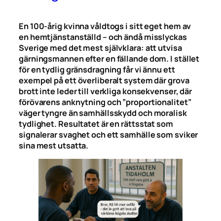
En 100-årig kvinna våldtogs i sitt eget hem av
en hemtjänstanställd – och ändå misslyckas
Sverige med det mest självklara: att utvisa
gärningsmannen efter en fällande dom. I stället
för en tydlig gränsdragning får vi ännu ett
exempel på ett överliberalt system där grova
brott inte leder till verkliga konsekvenser, där
förövarens anknytning och ”proportionalitet”
väger tyngre än samhällsskydd och moralisk
tydlighet. Resultatet är en rättsstat som
signalerar svaghet och ett samhälle som sviker
sina mest utsatta.