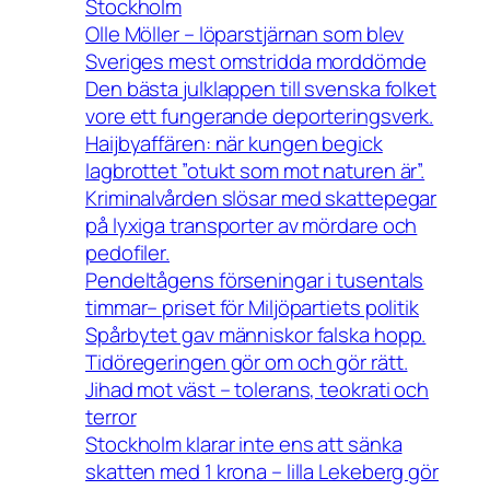
Stockholm
Olle Möller – löparstjärnan som blev
Sveriges mest omstridda morddömde
Den bästa julklappen till svenska folket
vore ett fungerande deporteringsverk.
Haijbyaffären: när kungen begick
lagbrottet ”otukt som mot naturen är”.
Kriminalvården slösar med skattepegar
på lyxiga transporter av mördare och
pedofiler.
Pendeltågens förseningar i tusentals
timmar– priset för Miljöpartiets politik
Spårbytet gav människor falska hopp.
Tidöregeringen gör om och gör rätt.
Jihad mot väst – tolerans, teokrati och
terror
Stockholm klarar inte ens att sänka
skatten med 1 krona – lilla Lekeberg gör