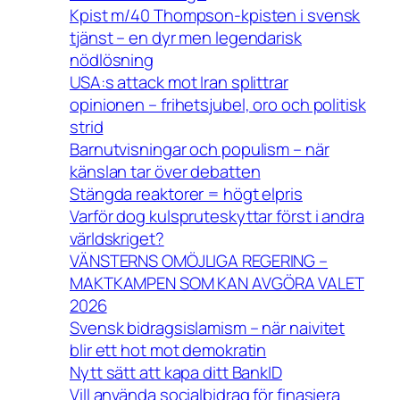
Kpist m/40 Thompson-kpisten i svensk
tjänst – en dyr men legendarisk
nödlösning
USA:s attack mot Iran splittrar
opinionen – frihetsjubel, oro och politisk
strid
Barnutvisningar och populism – när
känslan tar över debatten
Stängda reaktorer = högt elpris
Varför dog kulspruteskyttar först i andra
världskriget?
VÄNSTERNS OMÖJLIGA REGERING –
MAKTKAMPEN SOM KAN AVGÖRA VALET
2026
Svensk bidragsislamism – när naivitet
blir ett hot mot demokratin
Nytt sätt att kapa ditt BankID
Vill använda socialbidrag för finasiera