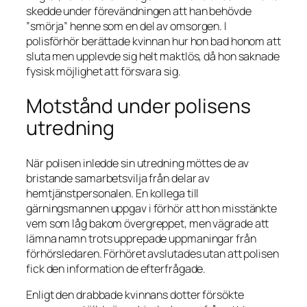
skedde under förevändningen att han behövde
”smörja” henne som en del av omsorgen. I
polisförhör berättade kvinnan hur hon bad honom att
sluta men upplevde sig helt maktlös, då hon saknade
fysisk möjlighet att försvara sig.
Motstånd under polisens
utredning
När polisen inledde sin utredning möttes de av
bristande samarbetsvilja från delar av
hemtjänstpersonalen. En kollega till
gärningsmannen uppgav i förhör att hon misstänkte
vem som låg bakom övergreppet, men vägrade att
lämna namn trots upprepade uppmaningar från
förhörsledaren. Förhöret avslutades utan att polisen
fick den information de efterfrågade.
Enligt den drabbade kvinnans dotter försökte