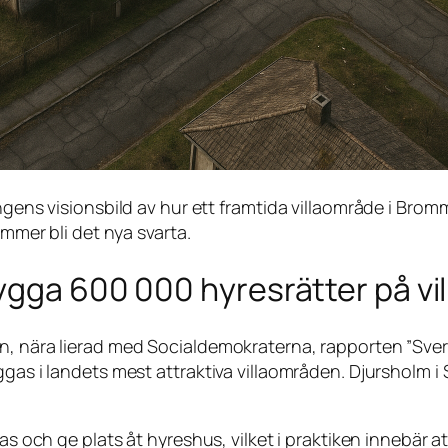
ns visionsbild av hur ett framtida villaområde i Bromm
mer bli det nya svarta.
ygga 600 000 hyresrätter på vi
en, nära lierad med Socialdemokraterna, rapporten
”Sver
ggas i landets mest attraktiva villaområden. Djursholm 
as och ge plats åt hyreshus, vilket i praktiken innebär at