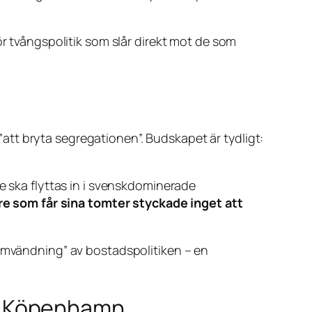
ör tvångspolitik som slår direkt mot de som
tt bryta segregationen”. Budskapet är tydligt:
e ska flyttas in i svenskdominerade
re som får sina tomter styckade inget att
lomvändning” av bostadspolitiken – en
a i Köpenhamn