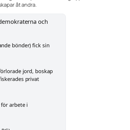
skapar åt andra.
ldemokraterna och
ande bönder) fick sin
förlorade jord, boskap
iskerades privat
för arbete i