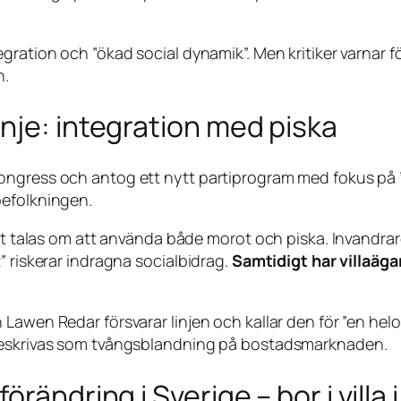
gration och ”ökad social dynamik”. Men kritiker varnar f
n.
nje: integration med piska
ngress och antog ett nytt partiprogram med fokus på ”a
befolkningen.
met talas om att använda både morot och piska. Invandrar
” riskerar indragna socialbidrag.
Samtidigt har villaäga
 Lawen Redar försvarar linjen och kallar den för ”en he
 beskrivas som tvångsblandning på bostadsmarknaden.
örändring i Sverige – bor i vill