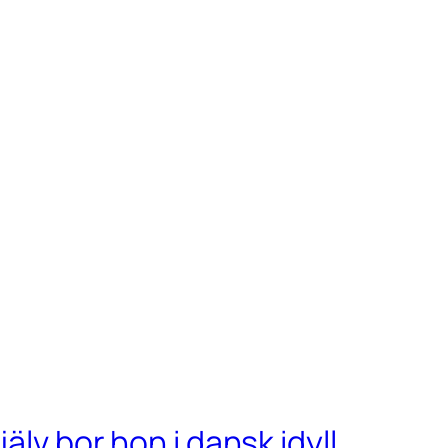
älv bor hon i dansk idyll