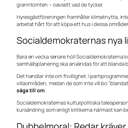
granntomten – oavsett vad de tycker.
Hyresgästföreningen framhåller klimatnytta, inte
arbetat hårt för att köpa ett hus i dessa område
Socialdemokraternas nya li
Bara en vecka senare höll Socialdemokraterna ko
samhällsplanering ska användas för att blanda 
Det handlar inte om frivillighet. I partiprogram
villaområden, medan de som inte vill bo ”blandat
säga till om
.
Socialdemokraternas kulturpolitiska talesperson
kursändring som enligt kritikerna närmast kan
Dubbelmoral: Redar kräver f