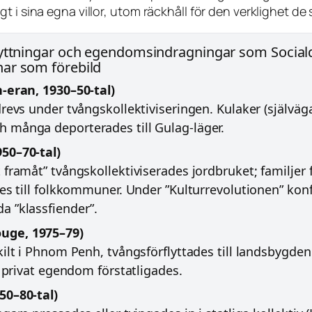
 i sina egna villor, utom räckhåll för den verklighet de 
flyttningar och egendomsindragningar som Socia
ar som förebild
-eran, 1930–50-tal)
revs under tvångskollektiviseringen. Kulaker (själväg
 många deporterades till Gulag-läger.
50–70-tal)
framåt” tvångskollektiviserades jordbruket; familjer 
es till folkkommuner. Under ”Kulturrevolutionen” konf
 ”klassfiender”.
uge, 1975–79)
ilt i Phnom Penh, tvångsförflyttades till landsbygden 
l privat egendom förstatligades.
50–80-tal)