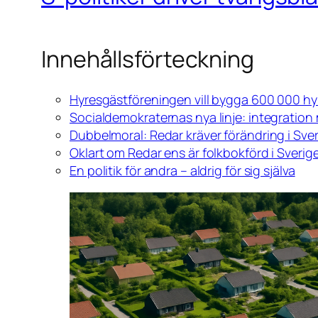
Innehållsförteckning
Hyresgästföreningen vill bygga 600 000 hyr
Socialdemokraternas nya linje: integration
Dubbelmoral: Redar kräver förändring i Sver
Oklart om Redar ens är folkbokförd i Sverig
En politik för andra – aldrig för sig själva