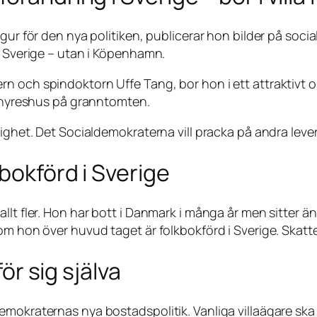
ur för den nya politiken, publicerar hon bilder på sociala
i Sverige – utan i Köpenhamn.
n och spindoktorn Uffe Tang, bor hon i ett attraktivt 
tt hyreshus på granntomten.
lighet. Det Socialdemokraterna vill pracka på andra leve
bokförd i Sverige
llt fler. Hon har bott i Danmark i många år men sitter 
 om hon över huvud taget är folkbokförd i Sverige. Skat
för sig själva
mokraternas nya bostadspolitik. Vanliga villaägare ska 