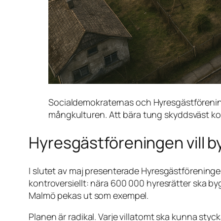
Socialdemokraternas och Hyresgästföreninge
mångkulturen. Att bära tung skyddsväst kom
Hyresgästföreningen vill b
I slutet av maj presenterade Hyresgästförening
kontroversiellt: nära 600 000 hyresrätter ska by
Malmö pekas ut som exempel.
Planen är radikal. Varje villatomt ska kunna styck