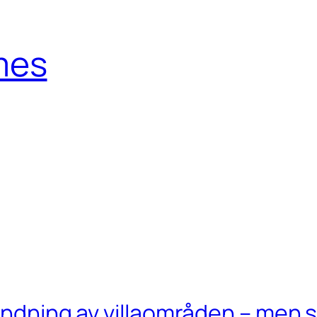
mes
m
andning av villaområden – men sj