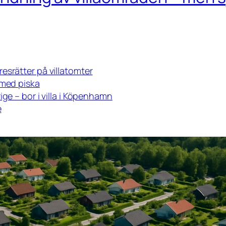
esrätter på villatomter
 med piska
ige – bor i villa i Köpenhamn
e