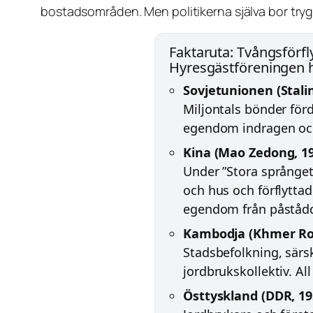
bostadsområden. Men politikerna själva bor tryggt
Faktaruta: Tvångsför
Hyresgästföreningen h
Sovjetunionen (Stalin
Miljontals bönder förd
egendom indragen och
Kina (Mao Zedong, 19
Under ”Stora språnget 
och hus och förflyttad
egendom från påstådda
Kambodja (Khmer Ro
Stadsbefolkning, särsk
jordbrukskollektiv. Al
Östtyskland (DDR, 19