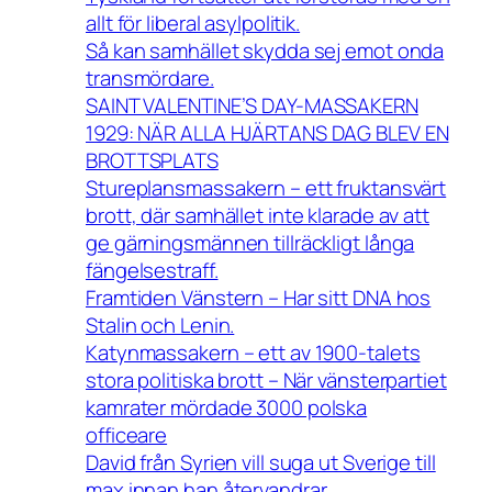
allt för liberal asylpolitik.
Så kan samhället skydda sej emot onda
transmördare.
SAINT VALENTINE’S DAY-MASSAKERN
1929: NÄR ALLA HJÄRTANS DAG BLEV EN
BROTTSPLATS
Stureplansmassakern – ett fruktansvärt
brott, där samhället inte klarade av att
ge gärningsmännen tillräckligt långa
fängelsestraff.
Framtiden Vänstern – Har sitt DNA hos
Stalin och Lenin.
Katynmassakern – ett av 1900-talets
stora politiska brott – När vänsterpartiet
kamrater mördade 3000 polska
officeare
David från Syrien vill suga ut Sverige till
max innan han återvandrar.