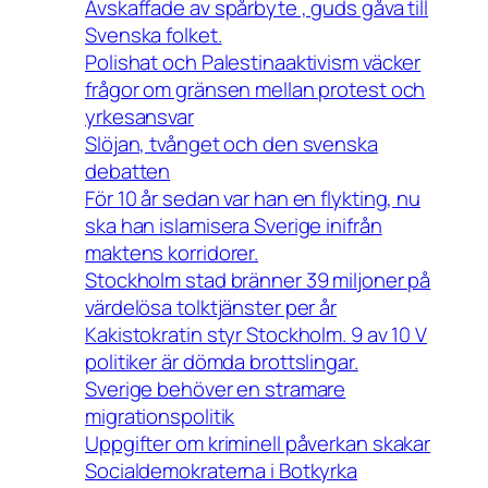
Avskaffade av spårbyte , guds gåva till
Svenska folket.
Polishat och Palestinaaktivism väcker
frågor om gränsen mellan protest och
yrkesansvar
Slöjan, tvånget och den svenska
debatten
För 10 år sedan var han en flykting, nu
ska han islamisera Sverige inifrån
maktens korridorer.
Stockholm stad bränner 39 miljoner på
värdelösa tolktjänster per år
Kakistokratin styr Stockholm. 9 av 10 V
politiker är dömda brottslingar.
Sverige behöver en stramare
migrationspolitik
Uppgifter om kriminell påverkan skakar
Socialdemokraterna i Botkyrka