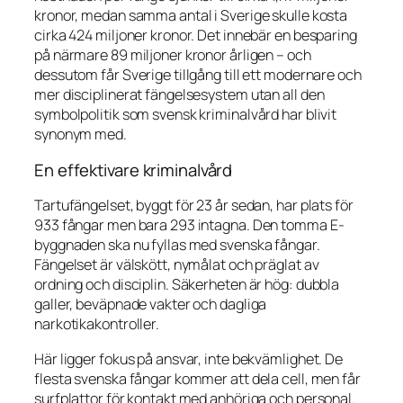
kronor, medan samma antal i Sverige skulle kosta
cirka 424 miljoner kronor. Det innebär en besparing
på närmare 89 miljoner kronor årligen – och
dessutom får Sverige tillgång till ett modernare och
mer disciplinerat fängelsesystem utan all den
symbolpolitik som svensk kriminalvård har blivit
synonym med.
En effektivare kriminalvård
Tartufängelset, byggt för 23 år sedan, har plats för
933 fångar men bara 293 intagna. Den tomma E-
byggnaden ska nu fyllas med svenska fångar.
Fängelset är välskött, nymålat och präglat av
ordning och disciplin. Säkerheten är hög: dubbla
galler, beväpnade vakter och dagliga
narkotikakontroller.
Här ligger fokus på ansvar, inte bekvämlighet. De
flesta svenska fångar kommer att dela cell, men får
surfplattor för kontakt med anhöriga och personal.