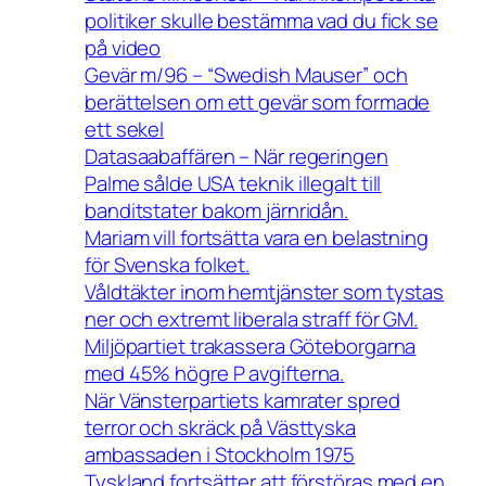
politiker skulle bestämma vad du fick se
på video
Gevär m/96 – “Swedish Mauser” och
berättelsen om ett gevär som formade
ett sekel
Datasaabaffären – När regeringen
Palme sålde USA teknik illegalt till
banditstater bakom järnridån.
Mariam vill fortsätta vara en belastning
för Svenska folket.
Våldtäkter inom hemtjänster som tystas
ner och extremt liberala straff för GM.
Miljöpartiet trakassera Göteborgarna
med 45% högre P avgifterna.
När Vänsterpartiets kamrater spred
terror och skräck på Västtyska
ambassaden i Stockholm 1975
Tyskland fortsätter att förstöras med en