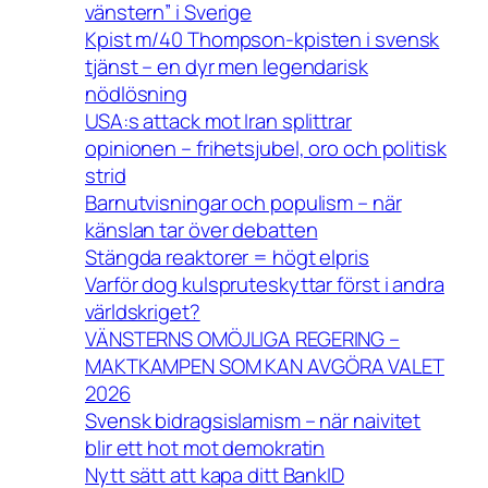
vänstern” i Sverige
Kpist m/40 Thompson-kpisten i svensk
tjänst – en dyr men legendarisk
nödlösning
USA:s attack mot Iran splittrar
opinionen – frihetsjubel, oro och politisk
strid
Barnutvisningar och populism – när
känslan tar över debatten
Stängda reaktorer = högt elpris
Varför dog kulspruteskyttar först i andra
världskriget?
VÄNSTERNS OMÖJLIGA REGERING –
MAKTKAMPEN SOM KAN AVGÖRA VALET
2026
Svensk bidragsislamism – när naivitet
blir ett hot mot demokratin
Nytt sätt att kapa ditt BankID