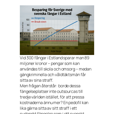
Vid 300 fångar i Estland sparar man 89
miljoner kronor – pengar som kan
användas till skola och omsorg – medan
gängkriminella och våldtäktsmän får
sitta av sina straff.
Men frågan återstår: borde dessa
fängelseplatser inte outsourcas till
tredje världen istället, för att pressa
kostnaderna ännu mer? En pedofil kan
lika gärna sitta av sitt straff i ett
sudanskt fängelse som i ett svenskt.