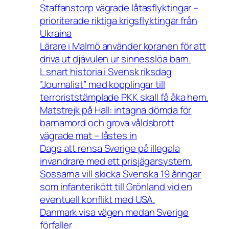
Staffanstorp vägrade låtasflyktingar –
prioriterade riktiga krigsflyktingar från
Ukraina
Lärare i Malmö använder koranen för att
driva ut djävulen ur sinnesslöa barn.
L snart historia i Svensk riksdag
”Journalist” med kopplingar till
terroriststämplade PKK skall få åka hem.
Matstrejk på Hall: intagna dömda för
barnamord och grova våldsbrott
vägrade mat – låstes in
Dags att rensa Sverige på illegala
invandrare med ett prisjägarsystem.
Sossarna vill skicka Svenska 19 åringar
som infanterikött till Grönland vid en
eventuell konflikt med USA.
Danmark visa vägen medan Sverige
förfaller