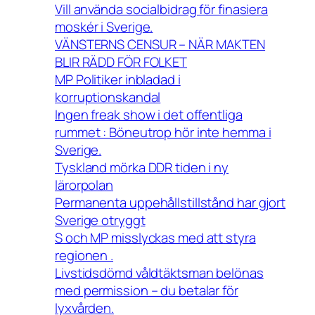
Vill använda socialbidrag för finasiera
moskér i Sverige.
VÄNSTERNS CENSUR – NÄR MAKTEN
BLIR RÄDD FÖR FOLKET
MP Politiker inbladad i
korruptionskandal
Ingen freak show i det offentliga
rummet : Böneutrop hör inte hemma i
Sverige.
Tyskland mörka DDR tiden i ny
lärorpolan
Permanenta uppehållstillstånd har gjort
Sverige otryggt
S och MP misslyckas med att styra
regionen .
Livstidsdömd våldtäktsman belönas
med permission – du betalar för
lyxvården.