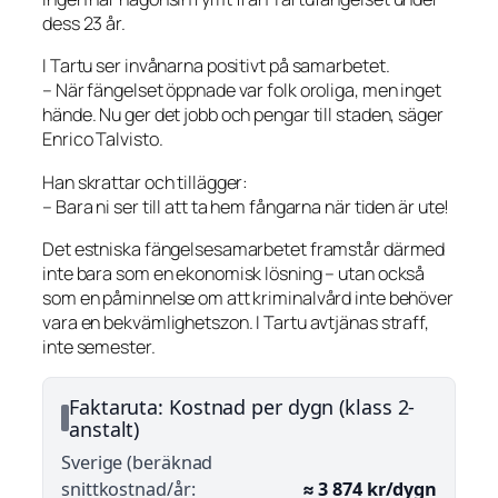
dess 23 år.
I Tartu ser invånarna positivt på samarbetet.
– När fängelset öppnade var folk oroliga, men inget
hände. Nu ger det jobb och pengar till staden, säger
Enrico Talvisto.
Han skrattar och tillägger:
– Bara ni ser till att ta hem fångarna när tiden är ute!
Det estniska fängelsesamarbetet framstår därmed
inte bara som en ekonomisk lösning – utan också
som en påminnelse om att kriminalvård inte behöver
vara en bekvämlighetszon. I Tartu avtjänas straff,
inte semester.
Faktaruta: Kostnad per dygn (klass 2-
anstalt)
Sverige (beräknad
snittkostnad/år:
≈ 3 874 kr/dygn