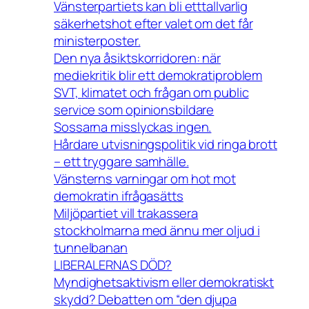
Vänsterpartiets kan bli etttallvarlig
säkerhetshot efter valet om det får
ministerposter.
Den nya åsiktskorridoren: när
mediekritik blir ett demokratiproblem
SVT, klimatet och frågan om public
service som opinionsbildare
Sossarna misslyckas ingen.
Hårdare utvisningspolitik vid ringa brott
– ett tryggare samhälle.
Vänsterns varningar om hot mot
demokratin ifrågasätts
Miljöpartiet vill trakassera
stockholmarna med ännu mer oljud i
tunnelbanan
LIBERALERNAS DÖD?
Myndighetsaktivism eller demokratiskt
skydd? Debatten om “den djupa