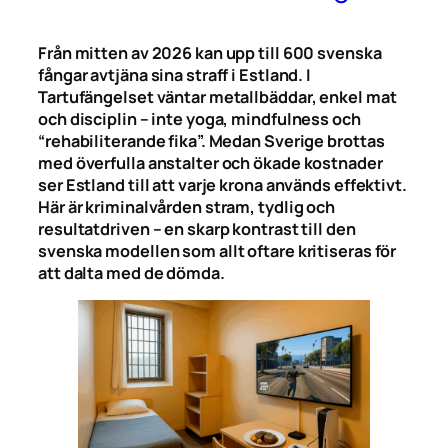
Från mitten av 2026 kan upp till 600 svenska
fångar avtjäna sina straff i Estland. I
Tartufängelset väntar metallbäddar, enkel mat
och disciplin – inte yoga, mindfulness och
“rehabiliterande fika”. Medan Sverige brottas
med överfulla anstalter och ökade kostnader
ser Estland till att varje krona används effektivt.
Här är kriminalvården stram, tydlig och
resultatdriven – en skarp kontrast till den
svenska modellen som allt oftare kritiseras för
att dalta med de dömda.