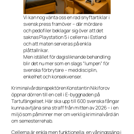
Vi kan nog vänta oss en rad snyftartiklar i
svensk press framöver – där mördare
och pedofiler beklagar sig över att det
saknas Playstation 5 i cellerna i Estland
och att maten serveras på enkla
plåttallrikar.
Men istället för dagisliknande behandling
blir det nu mer som en slags “lumpen” för
svenska förbrytare – med disciplin,
enkelhet och konsekvenser.
Kriminalvårdsinspektören Konstantin Nikiforov
öppnar dörren till en cell i E-byggnaden på
Tartufängelset. Här ska upp till 600 svenska fångar
kunna avtjäna sina straff från mitten av 2026 – i en
miljö som påminner mer om verklig kriminalvård än
om semesterrehab.
Cellerna är enkla men funktionella: en våningssäng i