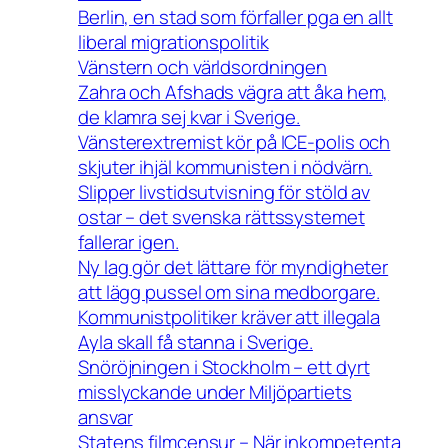
Berlin, en stad som förfaller pga en allt
liberal migrationspolitik
Vänstern och världsordningen
Zahra och Afshads vägra att åka hem,
de klamra sej kvar i Sverige.
Vänsterextremist kör på ICE-polis och
skjuter ihjäl kommunisten i nödvärn.
Slipper livstidsutvisning för stöld av
ostar – det svenska rättssystemet
fallerar igen.
Ny lag gör det lättare för myndigheter
att lägg pussel om sina medborgare.
Kommunistpolitiker kräver att illegala
Ayla skall få stanna i Sverige.
Snöröjningen i Stockholm – ett dyrt
misslyckande under Miljöpartiets
ansvar
Statens filmcensur – När inkompetenta