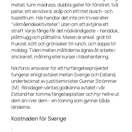
metall, tunn madrass, dubbla galler för fönstret, två
pallar, ett skrivbord, skåp och ett litet dusch- och
toalettrum. Här handlar det inte om trivsel eller
“välmåendeaktiviteter”, utan om att avtjäna ett
straff. Varje fånge får det nödvändigaste – handduk,
plåtmugg och plåttallrik. Maten är enkel: gröt till
frukost, kött och grönsaker till lunch, och soppa till
middag. Tiden mellan måltiderna ägnas åt arbete i
snickeriet, målning eller kurser i ilskehantering.
Nikiforov ansvarar för att hyrfängelseprojektet
fungerar enligt avtalet mellan Sverige och Estland,
undertecknat av justitieminister Gunnar Strömmer
(M). Riksdagen väntas godkänna avtalet i vår.
Estland har tomma fängelseplatser och hyr hellre ut
dem än river dem – en lösning som gynnar båda
länderna.
Kostnaden för Sverige
’