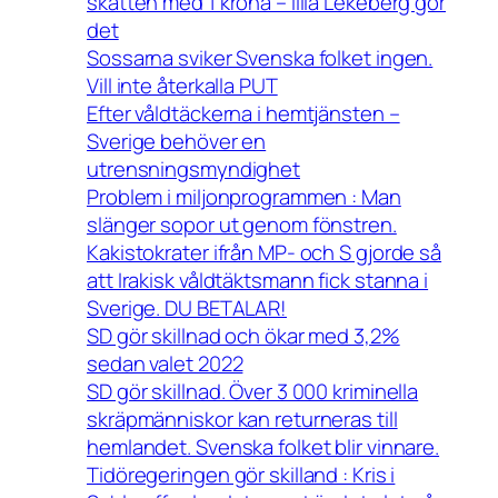
skatten med 1 krona – lilla Lekeberg gör
det
Sossarna sviker Svenska folket ingen.
Vill inte återkalla PUT
Efter våldtäckerna i hemtjänsten –
Sverige behöver en
utrensningsmyndighet
Problem i miljonprogrammen : Man
slänger sopor ut genom fönstren.
Kakistokrater ifrån MP- och S gjorde så
att Irakisk våldtäktsmann fick stanna i
Sverige. DU BETALAR!
SD gör skillnad och ökar med 3,2%
sedan valet 2022
SD gör skillnad. Över 3 000 kriminella
skräpmänniskor kan returneras till
hemlandet. Svenska folket blir vinnare.
Tidöregeringen gör skilland : Kris i