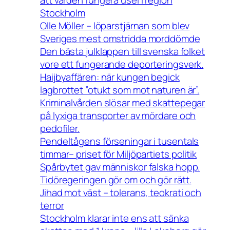
Stockholm
Olle Möller – löparstjärnan som blev
Sveriges mest omstridda morddömde
Den bästa julklappen till svenska folket
vore ett fungerande deporteringsverk.
Haijbyaffären: när kungen begick
lagbrottet ”otukt som mot naturen är”.
Kriminalvården slösar med skattepegar
på lyxiga transporter av mördare och
pedofiler.
Pendeltågens förseningar i tusentals
timmar– priset för Miljöpartiets politik
Spårbytet gav människor falska hopp.
Tidöregeringen gör om och gör rätt.
Jihad mot väst – tolerans, teokrati och
terror
Stockholm klarar inte ens att sänka