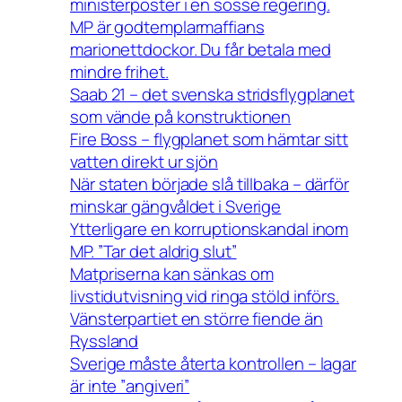
ministerposter i en sosse regering.
MP är godtemplarmaffians
marionettdockor. Du får betala med
mindre frihet.
Saab 21 – det svenska stridsflygplanet
som vände på konstruktionen
Fire Boss – flygplanet som hämtar sitt
vatten direkt ur sjön
När staten började slå tillbaka – därför
minskar gängvåldet i Sverige
Ytterligare en korruptionskandal inom
MP. ”Tar det aldrig slut”
Matpriserna kan sänkas om
livstidutvisning vid ringa stöld införs.
Vänsterpartiet en större fiende än
Ryssland
Sverige måste återta kontrollen – lagar
är inte ”angiveri”