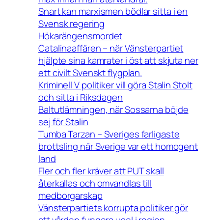
Snart kan marxismen bödlar sitta i en
Svensk regering
Hökarängensmordet
Catalinaaffären – när Vänsterpartiet
hjälpte sina kamrater i öst att skjuta ner
ett civilt Svenskt flygplan.
Kriminell V politiker vill göra Stalin Stolt
och sitta i Riksdagen
Baltutlämningen, när Sossarna böjde
sej för Stalin
Tumba Tarzan – Sveriges farligaste
brottsling när Sverige var ett homogent
land
Fler och fler kräver att PUT skall
återkallas och omvandlas till
medborgarskap
Vänsterpartiets korrupta politiker gör
att vården fungera usel i region