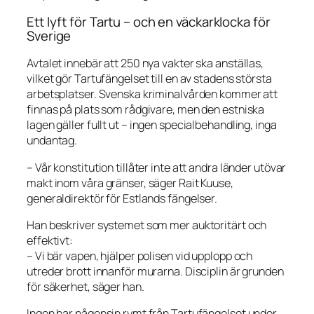
Ett lyft för Tartu – och en väckarklocka för
Sverige
Avtalet innebär att 250 nya vakter ska anställas,
vilket gör Tartufängelset till en av stadens största
arbetsplatser. Svenska kriminalvården kommer att
finnas på plats som rådgivare, men den estniska
lagen gäller fullt ut – ingen specialbehandling, inga
undantag.
– Vår konstitution tillåter inte att andra länder utövar
makt inom våra gränser, säger Rait Kuuse,
generaldirektör för Estlands fängelser.
Han beskriver systemet som mer auktoritärt och
effektivt:
– Vi bär vapen, hjälper polisen vid upplopp och
utreder brott innanför murarna. Disciplin är grunden
för säkerhet, säger han.
Ingen har någonsin rymt från Tartufängelset under