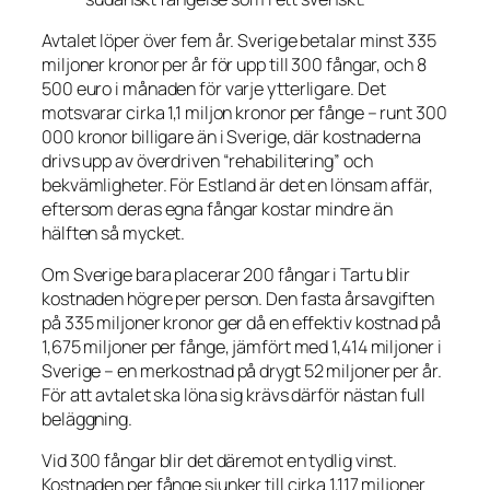
Avtalet löper över fem år. Sverige betalar minst 335
miljoner kronor per år för upp till 300 fångar, och 8
500 euro i månaden för varje ytterligare. Det
motsvarar cirka 1,1 miljon kronor per fånge – runt 300
000 kronor billigare än i Sverige, där kostnaderna
drivs upp av överdriven “rehabilitering” och
bekvämligheter. För Estland är det en lönsam affär,
eftersom deras egna fångar kostar mindre än
hälften så mycket.
Om Sverige bara placerar 200 fångar i Tartu blir
kostnaden högre per person. Den fasta årsavgiften
på 335 miljoner kronor ger då en effektiv kostnad på
1,675 miljoner per fånge, jämfört med 1,414 miljoner i
Sverige – en merkostnad på drygt 52 miljoner per år.
För att avtalet ska löna sig krävs därför nästan full
beläggning.
Vid 300 fångar blir det däremot en tydlig vinst.
Kostnaden per fånge sjunker till cirka 1,117 miljoner