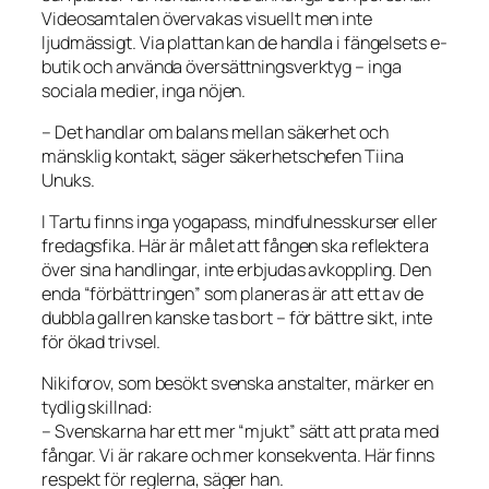
Videosamtalen övervakas visuellt men inte
ljudmässigt. Via plattan kan de handla i fängelsets e-
butik och använda översättningsverktyg – inga
sociala medier, inga nöjen.
– Det handlar om balans mellan säkerhet och
mänsklig kontakt, säger säkerhetschefen Tiina
Unuks.
I Tartu finns inga yogapass, mindfulnesskurser eller
fredagsfika. Här är målet att fången ska reflektera
över sina handlingar, inte erbjudas avkoppling. Den
enda “förbättringen” som planeras är att ett av de
dubbla gallren kanske tas bort – för bättre sikt, inte
för ökad trivsel.
Nikiforov, som besökt svenska anstalter, märker en
tydlig skillnad:
– Svenskarna har ett mer “mjukt” sätt att prata med
fångar. Vi är rakare och mer konsekventa. Här finns
respekt för reglerna, säger han.